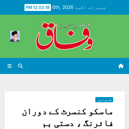
Ski
جمعرات. اگست 6th, 2026
12:03:20 PM
t
conten
قومی امور
ماسکو کنسرٹ کے دوران
فائرنگ ، دستی بم