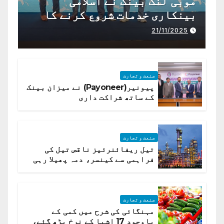
موبی لنک بینک نے اسلامی
بینکاری خدمات شروع کرنے کا
اعلان کیا ہے،
21/11/2025
صنعت و تجارت
پیونیر(Payoneer) نے میزان بینک
کے ساتھ شراکت داری
صنعت و تجارت
تیل ریفائنرئیز ناقص تیل کی
فراہمی سے کینسر، دمہ پھیلا رہی
ہیں قائمہ کمیٹی میں انکشاف
صنعت و تجارت
مہنگائی کی شرح میں کمی کے
باوجود 17 اشیا کے نرخ بڑھ گئے،