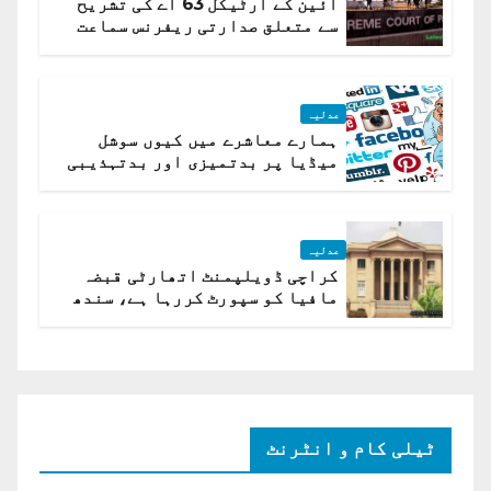
آئین کے آرٹیکل 63 اے کی تشریح
سے متعلق صدارتی ریفرنس سماعت
کیلئے مقرر
عدلیہ
ہمارے معاشرے میں کیوں سوشل
میڈیا پر بدتمیزی اور بدتہذیبی
ہے؟ اسلام آباد ہائیکورٹ
عدلیہ
کراچی ڈویلپمنٹ اتھارٹی قبضہ
مافیا کو سپورٹ کررہا ہے، سندھ
ہائی کورٹ برہم
ٹیلی کام و انٹرنٹ