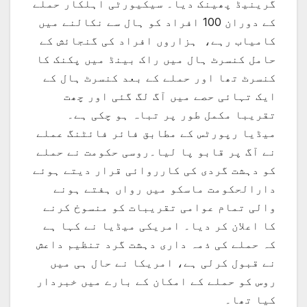
گرینیڈ پھینک دیا۔ سیکیورٹی اہلکار حملے
کے دوران 100 افراد کو ہال سے نکالنے میں
کامیاب رہے، ہزاروں افراد کی گنجائش کے
حامل کنسرٹ ہال میں راک بینڈ میں پکنک کا
کنسرٹ تھا اور حملے کے بعد کنسرٹ ہال کے
ایک تہائی حصے میں آگ لگ گئی اور چھت
تقریبا مکمل طور پر تباہ ہو چکی ہے۔
میڈیا رپورٹس کے مطابق فائر فائٹنگ عملے
نے آگ پر قابو پا لیا۔روسی حکومت نے حملے
کو دہشت گردی کی کارروائی قرار دیتے ہوئے
دارالحکومت ماسکو میں رواں ہفتے ہونے
والی تمام عوامی تقریبات کو منسوخ کرنے
کا اعلان کر دیا۔ امریکی میڈیا نے کہا ہے
کہ حملے کی ذمہ داری دہشت گرد تنظیم داعش
نے قبول کرلی ہے، امریکا نے حال ہی میں
روس کو حملے کے امکان کے بارے میں خبردار
کیا تھا۔