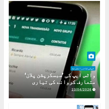
ٹیلی کام و انٹرنٹ
واٹس ایپ کی ’سبسکرپشن پلان‘
متعارف کروانے کی تیاری
23/04/2026