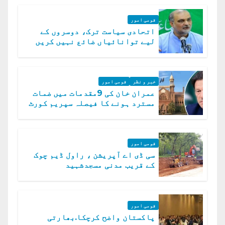
قومی امور
اتحادی سیاست ترک، دوسروں کے
لیے توانائیاں ضائع نہیں کریں
گے، حافظ نعیم الرحمن
خبر و نظر
قومی امور
عمران خان کی 9مقدمات میں ضمات
مسترد ہونے کا فیصلہ سپریم کورٹ
میں چیلنج
قومی امور
سی ڈی اے آپریشن ، راول ڈیم چوک
کے قریب مدنی مسجدشہید
قومی امور
پاکستان واضح کرچکا.بھارتی