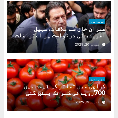
قومی امور
عمران خان سے ملاقات. سہیل
آفریدی کی درخواست پر اعتراضات
دور
اکتوبر 20, 2025
قومی امور
کراچی میں ٹماٹر کی قیمت میں
700روپے فی کلو تک پہنچ گئی
اکتوبر 19, 2025