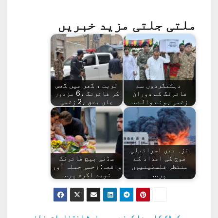
ملتی جلتی مزید خبریں
دہشتگردوں سے
تربت ، گھر میں گھس
فائرنگ کے دوران
کر فائرنگ ،6 مزدور
زخمی ہونے والے…
جاں بحق ،2 زخمی
غزہ میں اسرائیلی
فوج کی امداد کے
سڈنی بیچ فائرنگ
منتظر فلسطینیوں
واقعہ: زخمی حملہ آور
پر…
نوید اکرم پر…
ریکوڈک کاسودا کرنے
سینیٹ انتخابات،زلفی