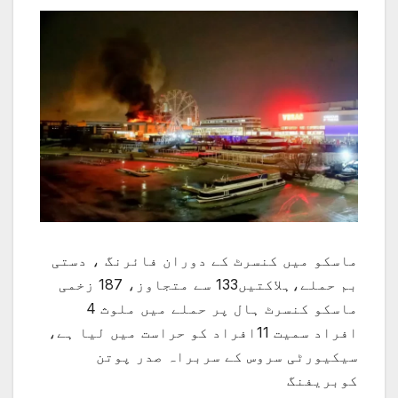
ماسکو میں کنسرٹ کے دوران فائرنگ ، دستی
بم حملے،ہلاکتیں133 سے متجاوز، 187 زخمی
ماسکو کنسرٹ ہال پر حملے میں ملوث 4
افراد سمیت 11افراد کو حراست میں لیا ہے،
سیکیورٹی سروس کے سربراہ صدر پوتن
کوبریفنگ