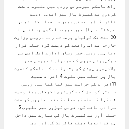
رات ماسکو میںفوجی وردی میں ملبوس دہشت
گردوں نے کنسرٹ ہال میں اندھا دھند
فائرنگ اور دستی بموں سے حملے کئے تھے،
دہشتگرد ہال میں موجود لوگوں پر تقریبا
20 منٹ تک گولیاں برساتے رہے ۔روسی وزارت
خارجہ نے اس واقعے کو دہشت گرد حملہ قرار
دیا ہے۔ روسی خبر رساں ادارے ایف ایس بی
سیکیورٹی سروس کے سربراہ نے روسی صدر
ولادیمیر پوتن کو بتایا ہے کہ ماسکو کنسرٹ
ہال پر حملے میں ملوث 4 افراد سمیت
11افراد کو حراست میں لیا گیا ہے۔ روسی
سلامتی کونسل کے سکریٹری نکولائی پیٹروشیف
نے کہا کہ ماسکو حملے کے ذمہ داروں کو سخت
سزا دی جائے گی۔ فوجی کپڑوں میں ملبوس 5
حملہ آور نے کنسرٹ ہال کی عمارت میں داخل
ہو کر اندھا دھند فائرنگ کی اور پھر