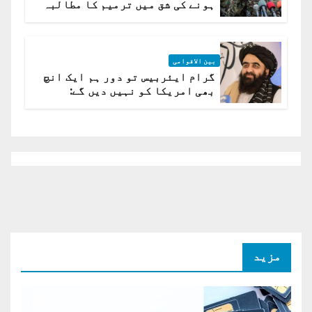
ہونے کی شق میں ترمیم کا مطالبہ
بین الاقوامی
گرام ایئربیس تو دور ہم ایک انچ
بھی امریکا کو نہیں دیں گے:
افغانستان کا دو ٹوک مؤقف
مزید