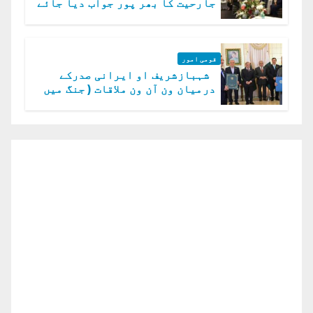
جارحیت کا بھر پور جواب دیا جائے
گا.سید عاصم منیر
قومی امور
شہبازشریف او ایرانی صدرکے
درمیان ون آن ون ملاقات ( جنگ میں
دو ٹوک حمایت پر اظہار شکریہ)