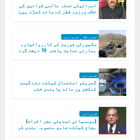
اسرائیلی حملہ عالمی قوانین کی
خلاف ورزی، قطر کے ساتھ کھڑے ہیں:
دفتر خارجہ
خبر و نظر
قومی امور
سکیورٹی فورسز کی کارروائیاں،
بھارتی حمایت یافتہ 19 دہشت گرد
ہلاک
قومی امور
گھریلو استعمال کیلئے نئے گیسز
کنکشن پر عائد پابندی ختم
قومی امور
(موسمیاتی تبدیلی مضر اثرات)
بچاؤ کیلئے جامع منصوبہ بندی کر
رہے ہیں: وزیراعظم