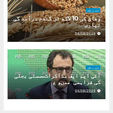
خبر و نظر
وفاق کی 10 لاکھ ٹن گندم درآمد کی
تیاری
04/08/2026
خبر و نظر
آئی ایم ایف مذاکرات..سستی بجلی
کی فراہمی ممںو ع
04/08/2026