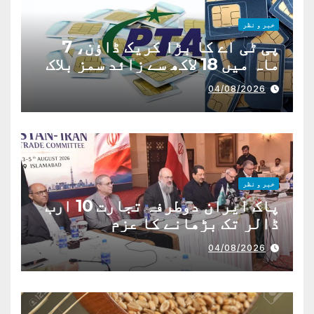
خبر و نظر
پی ٹی اے کا بڑا کریک ڈاؤن، 7
ماہ میں 18 لاکھ سے زائد سمز بلاک
04/08/2026
خبر و نظر
پاک ایران دوطرفہ تجارت 10 ارب
ڈالر تک بڑھانے کا عزم
04/08/2026