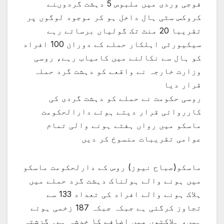
فوجی وردی میں ملبوس 5 دہشت گردوںنے
کروکس سٹی ہال داخل ہو کر موجود لوگوں پر
تقریبا 20 منٹ تک گولیاں برساتے رہے
سیکیورٹی اہلکار حملے کے دوران 100 افراد
کو ہال سے نکالنے میں کامیاب رہے، روسی
وزارت خارجہ نے واقعے کو دہشت گرد حملہ
قرار دیا
روسی حکومت نے حملے کو دہشت گردی کی
کارروائی قرار دیتے ہوئے دارالحکومت
ماسکو میں رواں ہفتے ہونے والی تمام
عوامی تقریبات منسوخ کر دیں
ماسکو(صباح نیوز) روس کے دارلحکومت ماسکو
میں ہونے والے ہولناک دہشت گرد حملے میں
ہلاک ہونے والے افراد کی تعداد 133 سے
تجاوز کرگئی ہے جبکہ جبکہ 187 زخمی ہوئے
ہیں، ہلاکتوں میں اضافے کا خدشہ ہے۔ گزشتہ