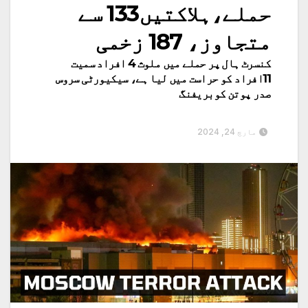
حملے،ہلاکتیں133 سے
متجاوز، 187 زخمی
کنسرٹ ہال پر حملے میں ملوث 4 افراد سمیت
11افراد کو حراست میں لیا ہے، سیکیورٹی سروس
صدر پوتن کوبریفنگ
مارچ 24, 2024