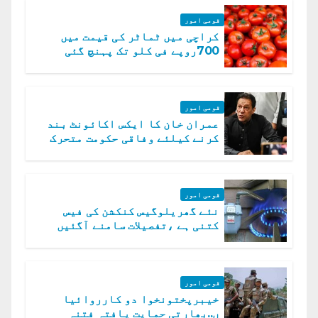
قومی امور
کراچی میں ٹماٹر کی قیمت میں
700روپے فی کلو تک پہنچ گئی
قومی امور
عمران خان کا ایکس اکائونٹ بند
کرنے کیلئے وفاقی حکومت متحرک
قومی امور
نئے گھریلوگیس کنکشن کی فیس
کتنی ہے ،تفصیلات سامنے آگئیں
قومی امور
خیبرپختونخوا دو کارروائیا
ں..بھارتی حمایت یافتہ فتنہ