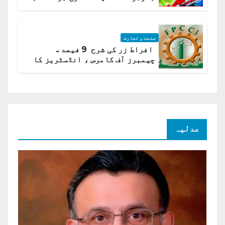
ادارہ شماریات
صنعت و تجارت
افراط زر کی شرح 9 فیصد ..
چیمبرز آف کامرس ، انڈسٹریز کا
شرح سود میں کمی کا مطالبہ
عدلیہ