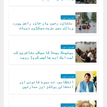
الخوارج کے 31 دہشت گرد ہلاک
قومی امور
ملتان، رحیم یار خان، راجن پور،
وہاڑی میں مزید سیکڑوں دیہات
ڈوب گئے
قومی امور
ہیلپنگ ہینڈ کا سیلاب متاثرین کے
لیے ایک ارب چالیس کروڑ روپے
امداد کا اعلان
قومی امور
انتظامیہ نے میرے قانونی اور
انتقالی ہوٹلز اور عمارتیں
مسمار کر دیں، ملک صدیق
قومی امور