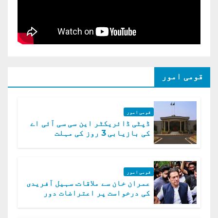
قومی امور
قومی امور
ڈپٹی ڈائریکٹر این سی سی آئی اے
کی بازیابی 3 روز کی مہلت
قومی امور
عمران خان سے ملاقات. سہیل آفریدی
کی درخواست پر اعتراضات دور