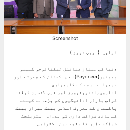
Screenshot
کراچی ( ویب نیوز )
دنیا کی ممتاز فنانشل ٹیکنالوجی کمپنی
پیونیر(Payoneer)نے پاکستان کے چھوٹے اور
درمیانے درجے کے کاروباری
اداروں،انٹرپنیورز اور فری لانسرز کیلئے
کراس بارڈر ادائیگیوں کو بڑھانے کیلئے
پاکستان کے معروف اسلامی بینک میزان بینک
کے ساتھ شراکت داری کی ہے۔اس اسٹریٹجک
شراکت داری کا مقصد بین الاقوامی