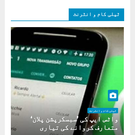
ٹیلی کام و انٹرنٹ
ٹیلی کام و انٹرنٹ
واٹس ایپ کی ’سبسکرپشن پلان‘
متعارف کروانے کی تیاری