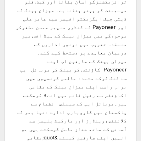
ٹرانزیکشنزکو آسان بنانا اور کیش فلو
مینجمنٹ کو بہتر بناناہے۔ میزان بینک کے
ڈپٹی چیف ایگزیکٹو آفیسر سید عامر علی
اور Payoneer کے کنٹری منیجر محسن مظفرکی
موجودگی میں میزان بینک کے ہیڈ آفس میں
منعقدہ تقریب میں دونوں اداروں کے
درمیان معاہدے پر دستخط کیے گئے۔
میزان بینک کے صارفین اب اپنے
Payoneerاکاؤنٹس کو بینک کی موبائل ایپ
سے لنک کرکے متعدد عالمی کرنسیوں میں
براہِ راست اپنے میزان بینک کے مقامی
اکاؤنٹس سے رئیل ٹائم میں انخلا کرسکتے
ہیں۔موبائل ایپ کے سیملس انضمام سے
پاکستان میں کاروباری ادارے دنیا بھر کے
کلائنٹس،وینڈرز اور مارکیٹ پلیسز سے
آسانی کے ساتھ فنڈز حاصل کرسکتے ہیں جو
انہیں اپنے صارفین کیلئے &quot;مقامی