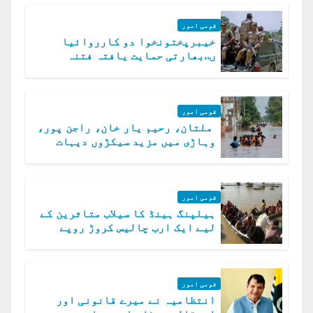
قومی امور
خیبرپختونخوا دو کارروائیا
ں..بھارتی حمایت یافتہ فتنہ
الخوارج کے 31 دہشت گرد ہلاک
قومی امور
ملتان، رحیم یار خان، راجن پور،
وہاڑی میں مزید سیکڑوں دیہات
ڈوب گئے
قومی امور
ہیلپنگ ہینڈ کا سیلاب متاثرین کے
لیے ایک ارب چالیس کروڑ روپے
امداد کا اعلان
قومی امور
انتظامیہ نے میرے قانونی اور