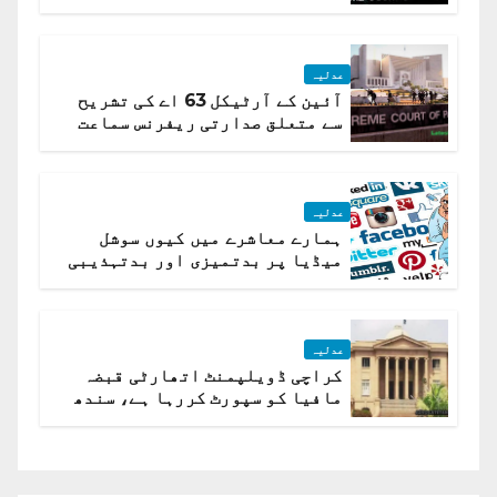
تیار درخواست دائر نہ ہوسکی
عدلیہ
آئین کے آرٹیکل 63 اے کی تشریح
سے متعلق صدارتی ریفرنس سماعت
کیلئے مقرر
عدلیہ
ہمارے معاشرے میں کیوں سوشل
میڈیا پر بدتمیزی اور بدتہذیبی
ہے؟ اسلام آباد ہائیکورٹ
عدلیہ
کراچی ڈویلپمنٹ اتھارٹی قبضہ
مافیا کو سپورٹ کررہا ہے، سندھ
ہائی کورٹ برہم