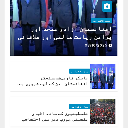
بین الاقوامی
افغانستان آزاد، متحد اور
پرامن ریاست عالمی اور علاقائی
تعاون کے لیے ناگزیر ہے
08/10/2025
بین الاقوامی
ماسکو فارمیٹ..مستحکم
افغانستان امن کے لیے ضروری ہے۔
(روسی وزیرِ خارجہ )
بین الاقوامی
فلسطینیوں کے ساتھ اظہارِ
یکجہتی..یورپ بھر میں احتجاجی
لہر پھیل گئی