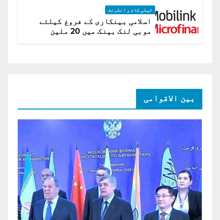
ٹیلی کام و انٹرنٹ
اسلامی بینکاری کے فروغ کیلئے
موبی لنک بینک میں 20 ملین
امریکی ڈالر کی سرمایہ کاری
بین الاقوامی