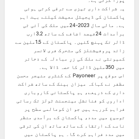
یہ شراکت داری تیزی سے ترقی کرتی ہوئی
پاکستان کی ڈیجیٹل معیشت کیلئے بہت اہم
ہے۔ مالی سال 2023-24میں ملک کی آئی ٹی
برآمدات 24فیصد اضافے کے ساتھ 3.2ارب
ڈالر تک پہنچ گئیں۔ پاکستان کے 1.5ملین سے
زائد پروفیشنلز کی متحرک فری لانسر
کمیونٹی نے ملک کی زرِ مبادلہ کے ذخائر
میں 350ملین ڈالر کا حصہ ڈالا ہے۔
اس موقع پر Payoneer کے کنٹری منیجر محسن
مظفر نے کہاکہ میزان بینک کے ساتھ شراکت
داری کے ذریعے، ہم پاکستانی کاروباری
اداروں کو فنانشل مینجمنٹ ٹولز تک رسائی
فراہم کررہے ہیں جو ان کوعالمی سطح پر
توسیع میں مدد، پاکستان کے برآمدی منظر
نامے کے ارتقاء کے ساتھ ساتھ ان کی ترقی
میں مدد فراہم کرے گا۔ ہم پاکستان میں