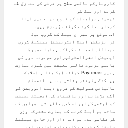
کاروبارکو عالمی سطح پر ترقی کی منازل طے
کرنے اور ملک کی
ڈیجیٹل برآمدات کو فروغ دینے میں اپنا
کردار ادا کرنے کیلئے پُرعزم ہیں۔
اس موقع پر میزان بینک کے گروپ ہیڈ
ٹرانزیکشن اینڈ انٹرنیشنل بینکنگ گروپ
عبداللہ احمد نے کہاکہ ہمارا مضبوط
ڈیجیٹل انفرااسٹرکچراور موجودہ دور کی
باہمی مربوط عالمی معیشت میں گہری مہارت
ہمیں Payoneer کیلئے ایک مثالی اسلامک
بینکنگ پارٹنر بناتی ہے۔ یہ انضمام
مالیاتی شمولیت کو فروغ دینے انوویشن کو
آگے بڑھانے اور پاکستان کی ڈیجیٹل معیشت
کو ایتھیکل اور اسلامی مالیاتی اصولوں کے
ساتھ ہم آہنگ کرنے کے ہمارے مشترکہ وژن
کی عکاسی ہے۔ ہم ذمہ دار اور جامع بینکنگ
سلوشن کے ذریعے کاروباری اداروں اور