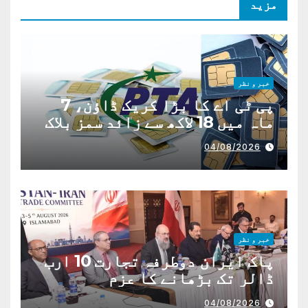
مزید
خبر و نظر
پی ٹی اے کا بڑا کریک ڈاؤن، 7
ماہ میں 18 لاکھ سے زائد سمز بلاک
04/08/2026
خبر و نظر
پاک ایران دوطرفہ تجارت 10 ارب
ڈالر تک بڑھانے کا عزم
04/08/2026