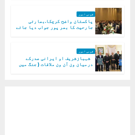
قومی امور
پاکستان واضح کرچکا.بھارتی
جارحیت کا بھر پور جواب دیا جائے
گا.سید عاصم منیر
قومی امور
شہبازشریف او ایرانی صدرکے
درمیان ون آن ون ملاقات ( جنگ میں
دو ٹوک حمایت پر اظہار شکریہ)