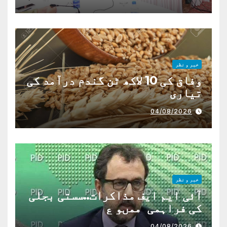
خبر و نظر
وفاق کی 10 لاکھ ٹن گندم درآمد کی
تیاری
04/08/2026
خبر و نظر
آئی ایم ایف مذاکرات..سستی بجلی
کی فراہمی ممںو ع
04/08/2026