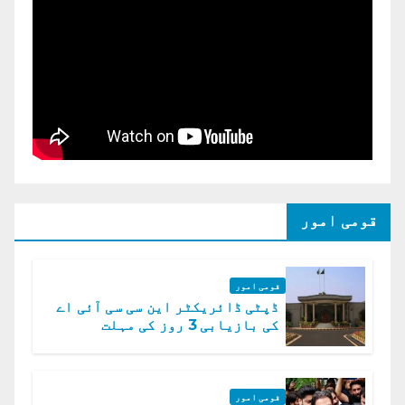
قومی امور
قومی امور
ڈپٹی ڈائریکٹر این سی سی آئی اے
کی بازیابی 3 روز کی مہلت
قومی امور