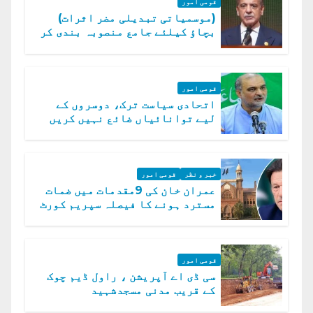
قومی امور
(موسمیاتی تبدیلی مضر اثرات)
بچاؤ کیلئے جامع منصوبہ بندی کر
رہے ہیں: وزیراعظم
قومی امور
اتحادی سیاست ترک، دوسروں کے
لیے توانائیاں ضائع نہیں کریں
گے، حافظ نعیم الرحمن
خبر و نظر
قومی امور
عمران خان کی 9مقدمات میں ضمات
مسترد ہونے کا فیصلہ سپریم کورٹ
میں چیلنج
قومی امور
سی ڈی اے آپریشن ، راول ڈیم چوک
کے قریب مدنی مسجدشہید