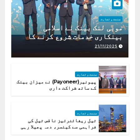
صنعت و تجارت
موبی لنک بینک نے اسلامی
بینکاری خدمات شروع کرنے کا
اعلان کیا ہے،
21/11/2025
صنعت و تجارت
پیونیر(Payoneer) نے میزان بینک
کے ساتھ شراکت داری
صنعت و تجارت
تیل ریفائنرئیز ناقص تیل کی
فراہمی سے کینسر، دمہ پھیلا رہی
ہیں قائمہ کمیٹی میں انکشاف