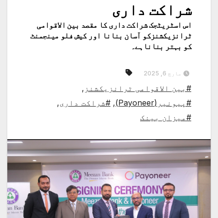
شراکت داری
اس اسٹریٹجک شراکت داری کا مقصد بین الاقوامی
ٹرانزیکشنزکو آسان بنانا اور کیش فلو مینجمنٹ
کو بہتر بناناہے۔
مارچ 6, 2025
#بین الاقوامی ٹرانزیکشنز
,
#پیونیر(Payoneer)
,
#شراکت داری
,
#میزان بینک