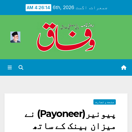
Ski
جمعرات. اگست 6th, 2026
4:26:16 AM
t
conten
صنعت و تجارت
پیونیر(Payoneer) نے
میزان بینک کے ساتھ