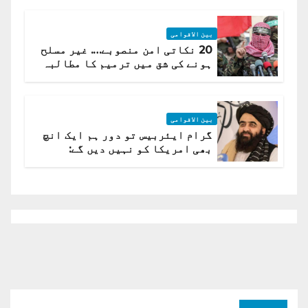
بین الاقوامی
20 نکاتی امن منصوبے…. غیر مسلح
ہونے کی شق میں ترمیم کا مطالبہ
بین الاقوامی
گرام ایئربیس تو دور ہم ایک انچ
بھی امریکا کو نہیں دیں گے:
افغانستان کا دو ٹوک مؤقف