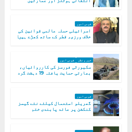
انتقالی ہوٹلز اور عمارتیں
مسمار کر دیں، ملک صدیق
قومی امور
اسرائیلی حملہ عالمی قوانین کی
خلاف ورزی، قطر کے ساتھ کھڑے ہیں:
دفتر خارجہ
خبر و نظر
قومی امور
سکیورٹی فورسز کی کارروائیاں،
بھارتی حمایت یافتہ 19 دہشت گرد
ہلاک
قومی امور
گھریلو استعمال کیلئے نئے گیسز
کنکشن پر عائد پابندی ختم