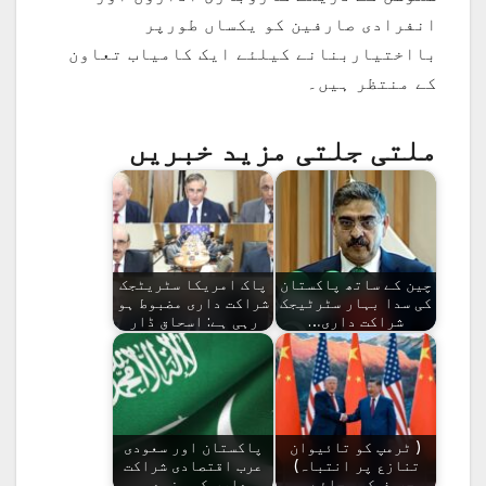
انفرادی صارفین کو یکساں طورپر
بااختیاربنانے کیلئے ایک کامیاب تعاون
کے منتظر ہیں۔
ملتی جلتی مزید خبریں
چین کے ساتھ پاکستان
پاک امریکا سٹریٹجک
کی سدا بہار سٹرٹیجک
شراکت داری مضبوط ہو
شراکت داری…
رہی ہے: اسحاق ڈار
( ٹرمپ کو تائیوان
پاکستان اور سعودی
تنازع پر انتباہ)
عرب اقتصادی شراکت
حریف کی بجائے…
داری کو مزید…