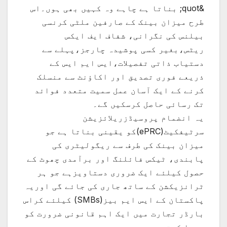
&quot; بناتا ہے چاہے وہ کہیں بھی ہوں۔اس
طرح میزان بینک کے صارفین ملٹی کرنسی
بیلنس کی نگرانی، شفاف ایف ایکس
ریٹس،بغیر کسی پوشیدہ چارجز،پہلے سے
دستیاب ذاتی تفصیلات،ایس ایم ایس کے
ذریعے فوری تصدیق اور اکاؤنٹ سے منسلک
کرنے کے ایک آسان عمل سمیت متعدد فوائد
تک رسائی حاصل کرسکیں گے۔
یہ انضمام پروسیڈزریلائزیشن
سرٹیفکیٹ(ePRC)کو یقینی بناتا ہے جو
میزان بینک کی طرف سے ریگولیٹری کی
پابندی، ٹیکس فائلنگ اور برآمدی چھوٹ کے
حصول کیلئے ایک ضروری دستاویزہے جو ہر
ٹرانزیکشن کے ساتھ جاری کی جائے گی اوریہ
پاکستان کے ایس ایم بیز(SMBs) کیلئے کراس
بارڈر تجارت میں ایک اہم قانونی ضرورت کو
پورا کرتی ہے۔