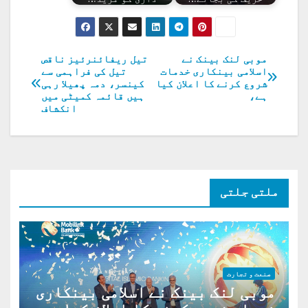
موبی لنک بینک نے
تیل ریفائنرئیز ناقص
پوسٹوں
اسلامی بینکاری خدمات
تیل کی فراہمی سے
شروع کرنے کا اعلان کیا
کینسر، دمہ پھیلا رہی
کی
ہے،
ہیں قائمہ کمیٹی میں
انکشاف
نیویگیشن
ملتی جلتی
صنعت و تجارت
موبی لنک بینک نے اسلامی بینکاری