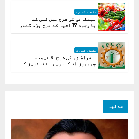
صنعت و تجارت
مہنگائی کی شرح میں کمی کے
باوجود 17 اشیا کے نرخ بڑھ گئے،
ادارہ شماریات
صنعت و تجارت
افراط زر کی شرح 9 فیصد ..
چیمبرز آف کامرس ، انڈسٹریز کا
شرح سود میں کمی کا مطالبہ
عدلیہ