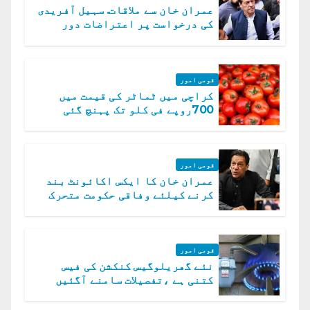
عمران خان سے ملاقات. سہیل آفریدی
کی درخواست پر اعتراضات دور
قومی امور
کراچی میں ٹماٹر کی قیمت میں
700روپے فی کلو تک پہنچ گئی
قومی امور
عمران خان کا ایکس اکائونٹ بند
کرنے کیلئے وفاقی حکومت متحرک
قومی امور
نئے گھریلوگیس کنکشن کی فیس
کتنی ہے ،تفصیلات سامنے آگئیں