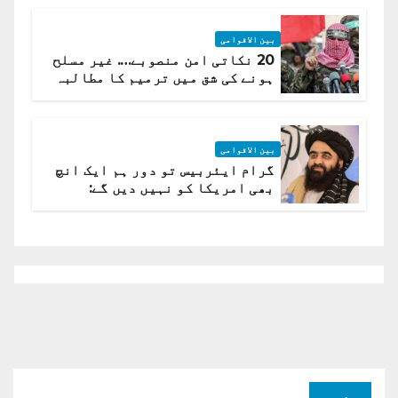
بین الاقوامی
20 نکاتی امن منصوبے…. غیر مسلح
ہونے کی شق میں ترمیم کا مطالبہ
بین الاقوامی
گرام ایئربیس تو دور ہم ایک انچ
بھی امریکا کو نہیں دیں گے:
افغانستان کا دو ٹوک مؤقف