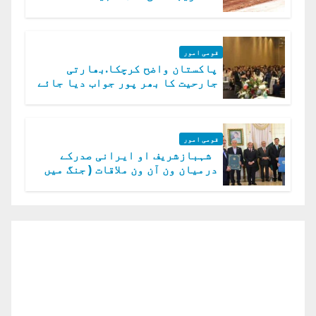
قومی امور
پاکستان واضح کرچکا.بھارتی
جارحیت کا بھر پور جواب دیا جائے
گا.سید عاصم منیر
قومی امور
شہبازشریف او ایرانی صدرکے
درمیان ون آن ون ملاقات ( جنگ میں
دو ٹوک حمایت پر اظہار شکریہ)