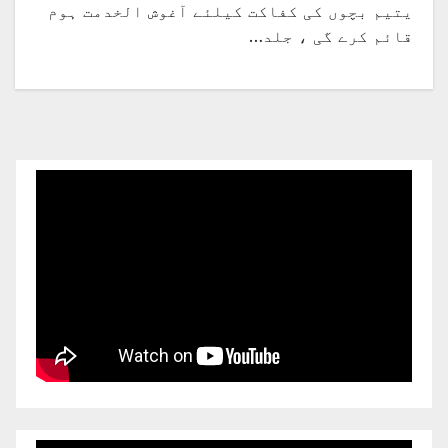
یتیم بچوں کی کفاکت کیلئے آغوش الخدمت ہوم
قائم کرے گی ، جلد…