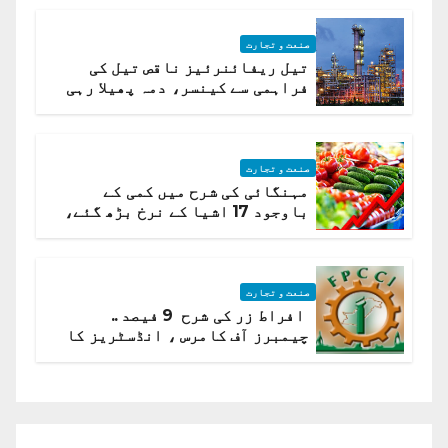
صنعت و تجارت
تیل ریفائنرئیز ناقص تیل کی
فراہمی سے کینسر، دمہ پھیلا رہی
ہیں قائمہ کمیٹی میں انکشاف
صنعت و تجارت
مہنگائی کی شرح میں کمی کے
باوجود 17 اشیا کے نرخ بڑھ گئے،
ادارہ شماریات
صنعت و تجارت
افراط زر کی شرح 9 فیصد ..
چیمبرز آف کامرس ، انڈسٹریز کا
شرح سود میں کمی کا مطالبہ