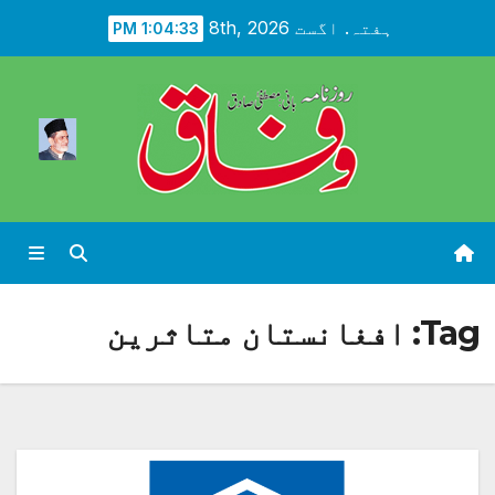
Ski
ہفتہ. اگست 8th, 2026
1:04:35 PM
t
conten
Tag:
افغانستان متاثرین