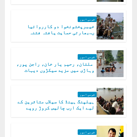
قومی امور
خیبرپختونخوا دو کارروائیا
ں..بھارتی حمایت یافتہ فتنہ
الخوارج کے 31 دہشت گرد ہلاک
قومی امور
ملتان، رحیم یار خان، راجن پور،
وہاڑی میں مزید سیکڑوں دیہات
ڈوب گئے
قومی امور
ہیلپنگ ہینڈ کا سیلاب متاثرین کے
لیے ایک ارب چالیس کروڑ روپے
امداد کا اعلان
قومی امور