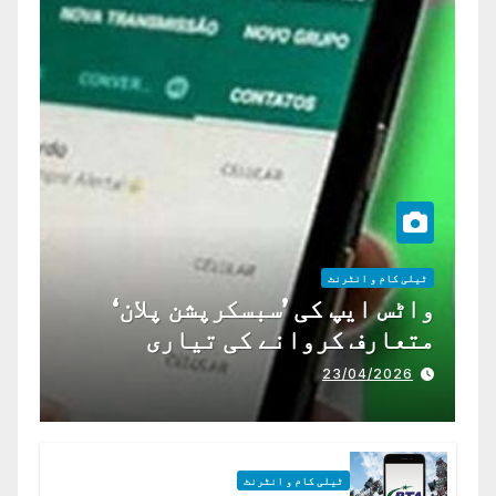
ٹیلی کام و انٹرنٹ
واٹس ایپ کی ’سبسکرپشن پلان‘
متعارف کروانے کی تیاری
23/04/2026
ٹیلی کام و انٹرنٹ