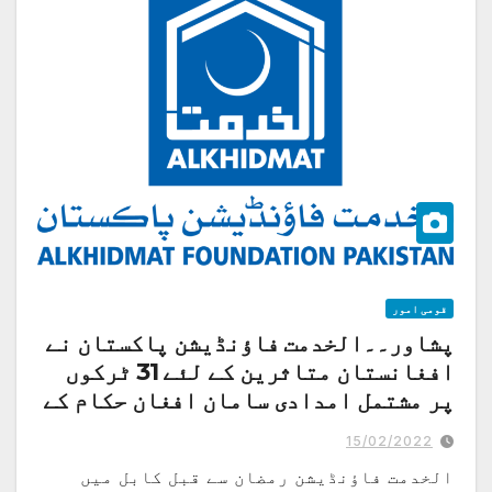
قومی امور
پشاور۔۔الخدمت فاؤنڈیشن پاکستان نے
افغانستان متاثرین کے لئے 31 ٹرکوں
پر مشتمل امدادی سامان افغان حکام کے
حوالے کر دیا
15/02/2022
افغانستان میں حالیہ سردی اور برف باری سے افغان باشندے شدید متاثر ہوئے
ہیں ،امداد کا سلسلہ جاری رکھیں گے،صوبائی جنرل سیکرٹری محمد شاکر صدیقی
الخدمت فاؤنڈیشن رمضان سے قبل کابل میں