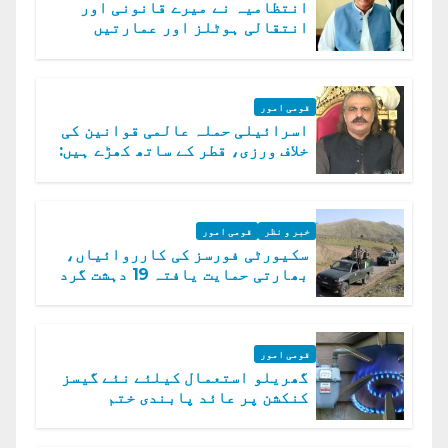
انتظامیہ نے میرے قانونی اور
انتقالی ہوٹلز اور عمارتیں
مسمار کر دیں، ملک صدیق
قومی امور
اسرائیلی حملہ عالمی قوانین کی
خلاف ورزی، قطر کے ساتھ کھڑے ہیں:
دفتر خارجہ
خبر و نظر
قومی امور
سکیورٹی فورسز کی کارروائیاں،
بھارتی حمایت یافتہ 19 دہشت گرد
ہلاک
قومی امور
گھریلو استعمال کیلئے نئے گیسز
کنکشن پر عائد پابندی ختم