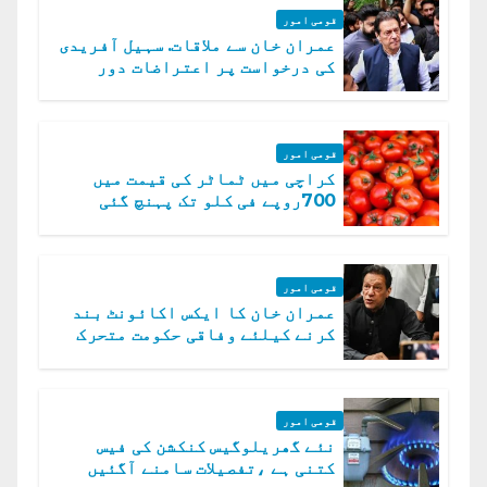
قومی امور
عمران خان سے ملاقات. سہیل آفریدی
کی درخواست پر اعتراضات دور
قومی امور
کراچی میں ٹماٹر کی قیمت میں
700روپے فی کلو تک پہنچ گئی
قومی امور
عمران خان کا ایکس اکائونٹ بند
کرنے کیلئے وفاقی حکومت متحرک
قومی امور
نئے گھریلوگیس کنکشن کی فیس
کتنی ہے ،تفصیلات سامنے آگئیں