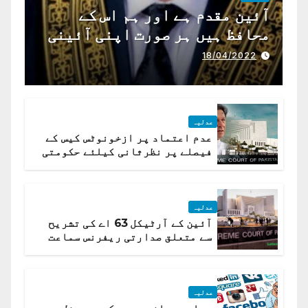
آئین مقدم ہے اور ہم اس کے
محافظ ہیں ہر صورت اپنی آئینی
ذمہ داری ادا کرینگے ، چیف
18/04/2022
جسٹس پاکستان
عدلیہ
عدم اعتماد پر ازخونوٹس کیس کے
فیصلے پر نظرثانی کیلئے حکومتی
تیار درخواست دائر نہ ہوسکی
عدلیہ
آئین کے آرٹیکل 63 اے کی تشریح
سے متعلق صدارتی ریفرنس سماعت
کیلئے مقرر
عدلیہ