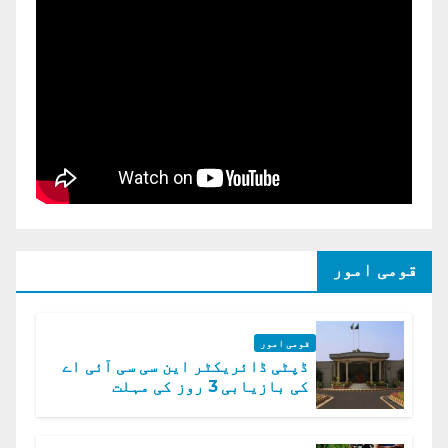
قومی امور
قومی امور
ڈپٹی ڈائریکٹر این سی سی آئی اے
کی بازیابی 3 روز کی مہلت