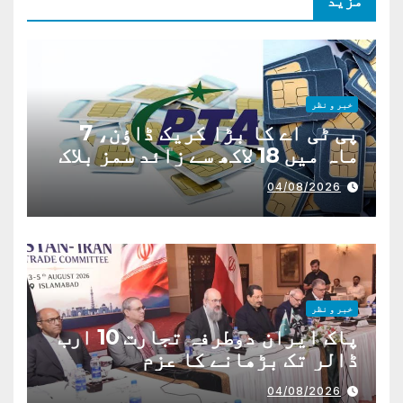
مزید
خبر و نظر
پی ٹی اے کا بڑا کریک ڈاؤن، 7
ماہ میں 18 لاکھ سے زائد سمز بلاک
04/08/2026
خبر و نظر
پاک ایران دوطرفہ تجارت 10 ارب
ڈالر تک بڑھانے کا عزم
04/08/2026