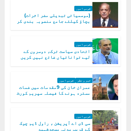
قومی امور
(موسمیاتی تبدیلی مضر اثرات)
بچاؤ کیلئے جامع منصوبہ بندی کر
رہے ہیں: وزیراعظم
قومی امور
اتحادی سیاست ترک، دوسروں کے
لیے توانائیاں ضائع نہیں کریں
گے، حافظ نعیم الرحمن
خبر و نظر
قومی امور
عمران خان کی 9مقدمات میں ضمات
مسترد ہونے کا فیصلہ سپریم کورٹ
میں چیلنج
قومی امور
سی ڈی اے آپریشن ، راول ڈیم چوک
کے قریب مدنی مسجدشہید