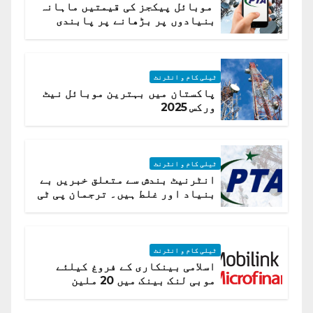
موبائل پیکجز کی قیمتیں ماہانہ
بنیادوں پر بڑھانے پر پابندی
ٹیلی کام و انٹرنٹ
پاکستان میں بہترین موبائل نیٹ
ورکس 2025
ٹیلی کام و انٹرنٹ
انٹرنیٹ بندش سے متعلق خبریں بے
بنیاد اور غلط ہیں۔ ترجمان پی ٹی
اے
ٹیلی کام و انٹرنٹ
اسلامی بینکاری کے فروغ کیلئے
موبی لنک بینک میں 20 ملین
امریکی ڈالر کی سرمایہ کاری