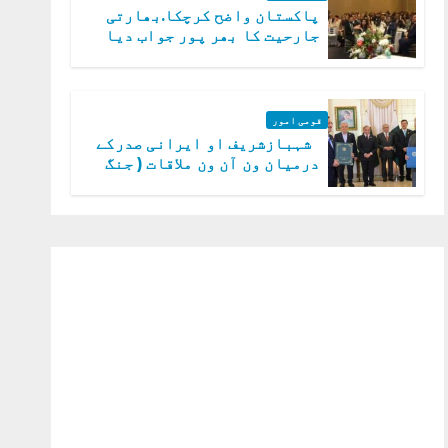
پاکستان واضح کرچکا.بھارتی
جارحیت کا بھر پور جواب دیا
جائے گا.سید عاصم منیر
قومی امور
شہبازشریف او ایرانی صدرکے
درمیان ون آن ون ملاقات ( جنگ
میں دو ٹوک حمایت پر اظہار
شکریہ)