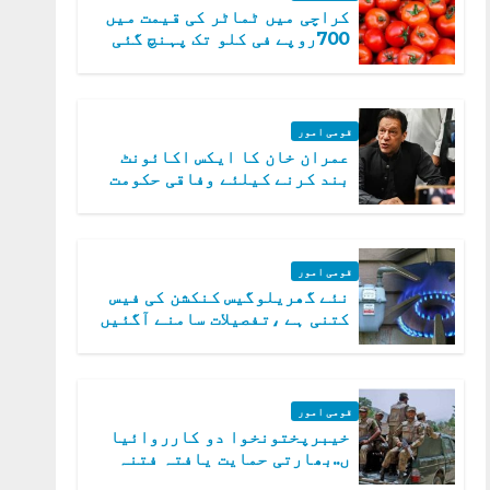
کراچی میں ٹماٹر کی قیمت میں
700روپے فی کلو تک پہنچ گئی
قومی امور
عمران خان کا ایکس اکائونٹ
بند کرنے کیلئے وفاقی حکومت
متحرک
قومی امور
نئے گھریلوگیس کنکشن کی فیس
کتنی ہے ،تفصیلات سامنے آگئیں
قومی امور
خیبرپختونخوا دو کارروائیا
ں..بھارتی حمایت یافتہ فتنہ
الخوارج کے 31 دہشت گرد ہلاک