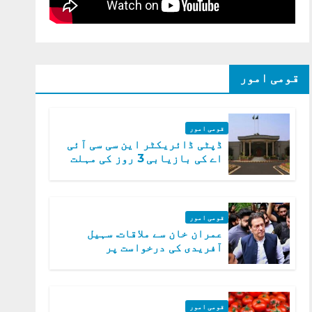
قومی امور
قومی امور
ڈپٹی ڈائریکٹر این سی سی آئی
اے کی بازیابی 3 روز کی مہلت
قومی امور
عمران خان سے ملاقات. سہیل
آفریدی کی درخواست پر
اعتراضات دور
قومی امور