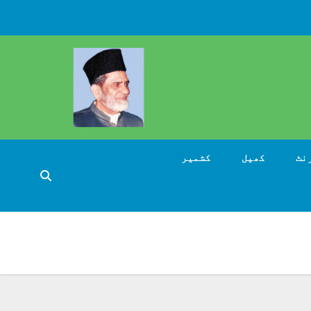
نٹ
کھیل
کشمیر