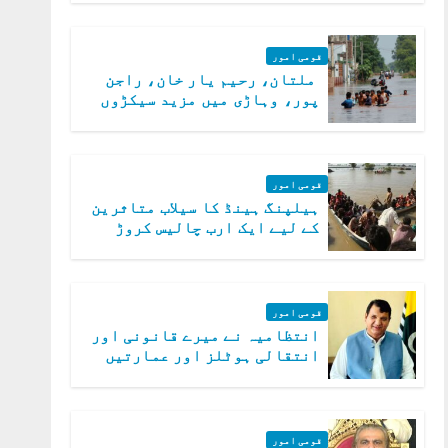
قومی امور
ملتان، رحیم یار خان، راجن
پور، وہاڑی میں مزید سیکڑوں
دیہات ڈوب گئے
قومی امور
ہیلپنگ ہینڈ کا سیلاب متاثرین
کے لیے ایک ارب چالیس کروڑ
روپے امداد کا اعلان
قومی امور
انتظامیہ نے میرے قانونی اور
انتقالی ہوٹلز اور عمارتیں
مسمار کر دیں، ملک صدیق
قومی امور