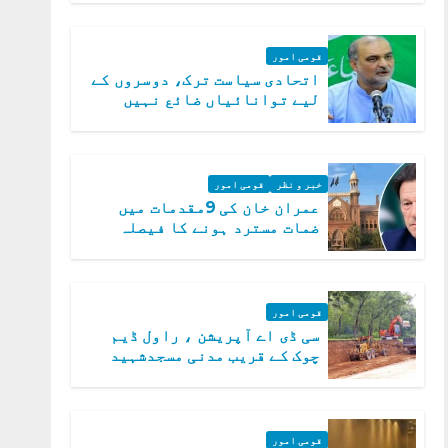
قومی امور
اتحادی سیاست ترک، دوسروں کے
لیے توانائیاں ضائع نہیں
کریں گے، حافظ نعیم الرحمن
خبر و نظر
قومی امور
عمران خان کی 9مقدمات میں
ضمات مسترد ہونے کا فیصلہ
سپریم کورٹ میں چیلنج
قومی امور
سی ڈی اے آپریشن ، راول ڈیم
چوک کے قریب مدنی مسجدشہید
قومی امور