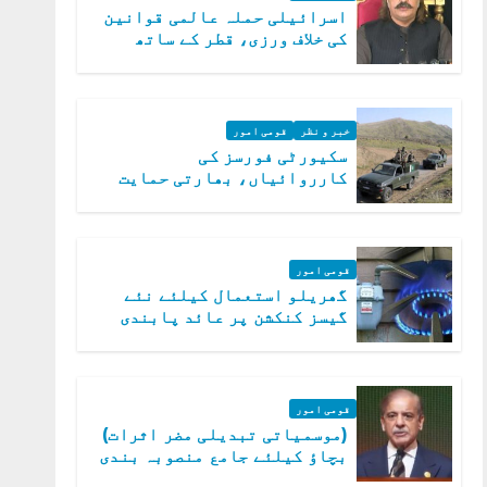
اسرائیلی حملہ عالمی قوانین
کی خلاف ورزی، قطر کے ساتھ
کھڑے ہیں: دفتر خارجہ
خبر و نظر
قومی امور
سکیورٹی فورسز کی
کارروائیاں، بھارتی حمایت
یافتہ 19 دہشت گرد ہلاک
قومی امور
گھریلو استعمال کیلئے نئے
گیسز کنکشن پر عائد پابندی
ختم
قومی امور
(موسمیاتی تبدیلی مضر اثرات)
بچاؤ کیلئے جامع منصوبہ بندی
کر رہے ہیں: وزیراعظم