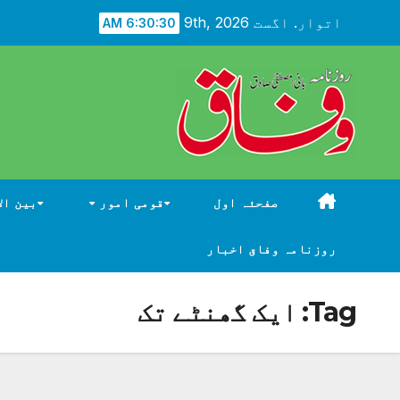
Ski
اتوار. اگست 9th, 2026
6:30:31 AM
t
conten
صفحئہ اول
قومی امور
بین ال
روزنامہ وفاق اخبار
Tag:
ایک گھنٹے تک