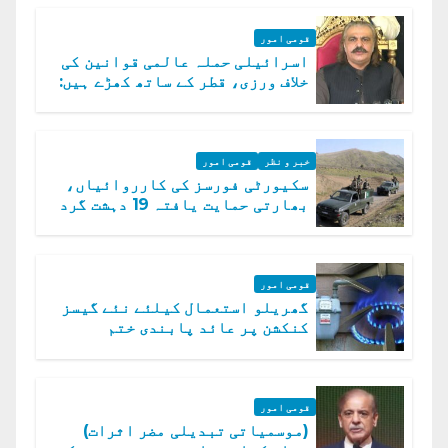
قومی امور
اسرائیلی حملہ عالمی قوانین کی
خلاف ورزی، قطر کے ساتھ کھڑے ہیں:
دفتر خارجہ
خبر و نظر
قومی امور
سکیورٹی فورسز کی کارروائیاں،
بھارتی حمایت یافتہ 19 دہشت گرد
ہلاک
قومی امور
گھریلو استعمال کیلئے نئے گیسز
کنکشن پر عائد پابندی ختم
قومی امور
(موسمیاتی تبدیلی مضر اثرات)