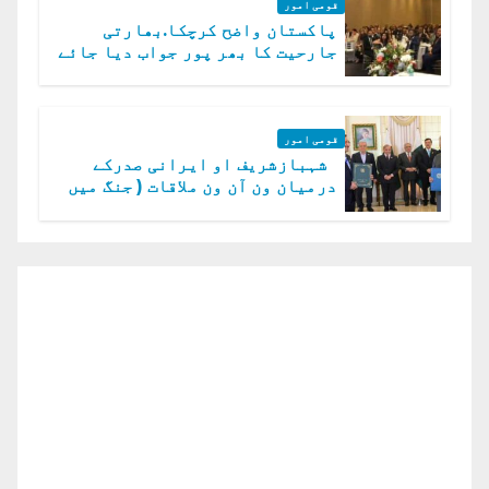
قومی امور
پاکستان واضح کرچکا.بھارتی
جارحیت کا بھر پور جواب دیا جائے
گا.سید عاصم منیر
قومی امور
شہبازشریف او ایرانی صدرکے
درمیان ون آن ون ملاقات ( جنگ میں
دو ٹوک حمایت پر اظہار شکریہ)