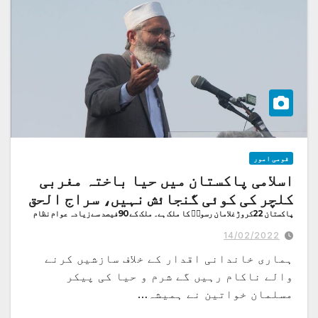
قومی امور
اسلامی پاکستان میں حیا باختہ مغربی
کلچر کی کوئی گنجائش نہیں، سراج الحق
پاکستان 22کروڑ غلامان رسولۖ کا ملک ہے۔ ملک کے 90فیصد سے زیادہ عوام نظام
مصطفیۖ کا نفاذ چاہتے ہیں
14/02/2022
ہماری خاندانی اقدار کے خلاف سازشیں کرنے
والے ناکام رہیں گے شرم و حیا کی پیکر
مسلمان خواتین نے ہمیشہ…