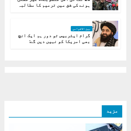
ہونے کی شق میں ترمیم کا مطالبہ
بین الاقوامی
گرام ایئربیس تو دور ہم ایک انچ
بھی امریکا کو نہیں دیں گے:
افغانستان کا دو ٹوک مؤقف
مزید