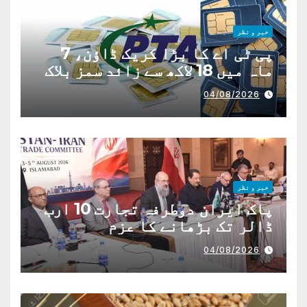
خبر و نظر
پی ٹی اے کا بڑا کریک ڈاؤن، 7
ماہ میں 18 لاکھ سے زائد سمز بلاک
04/08/2026
خبر و نظر
پاک ایران دوطرفہ تجارت 10 ارب
ڈالر تک بڑھانے کا عزم
04/08/2026