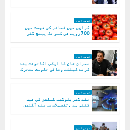
قومی امور
کراچی میں ٹماٹر کی قیمت میں
700روپے فی کلو تک پہنچ گئی
قومی امور
عمران خان کا ایکس اکائونٹ بند
کرنے کیلئے وفاقی حکومت متحرک
قومی امور
نئے گھریلوگیس کنکشن کی فیس
کتنی ہے ،تفصیلات سامنے آگئیں
قومی امور