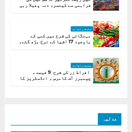
فراہمی سے کینسر، دمہ پھیلا رہی
ہیں قائمہ کمیٹی میں انکشاف
صنعت و تجارت
مہنگائی کی شرح میں کمی کے
باوجود 17 اشیا کے نرخ بڑھ گئے،
ادارہ شماریات
صنعت و تجارت
افراط زر کی شرح 9 فیصد ..
چیمبرز آف کامرس ، انڈسٹریز کا
شرح سود میں کمی کا مطالبہ
عدلیہ