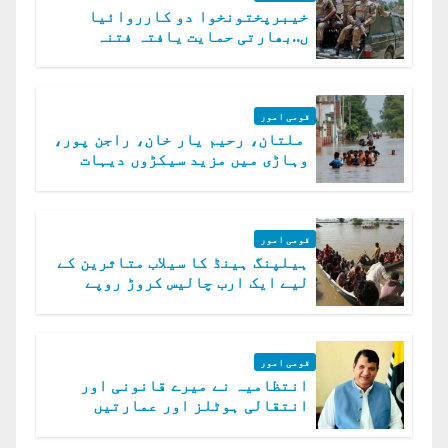
خیبرپختونخوا دو کارروائیا
ں..بھارتی حمایت یافتہ فتنہ
الخوارج کے 31 دہشت گرد ہلاک
قومی امور
ملتان، رحیم یار خان، راجن پور،
وہاڑی میں مزید سیکڑوں دیہات
ڈوب گئے
قومی امور
ہیلپنگ ہینڈ کا سیلاب متاثرین کے
لیے ایک ارب چالیس کروڑ روپے
امداد کا اعلان
قومی امور
انتظامیہ نے میرے قانونی اور
انتقالی ہوٹلز اور عمارتیں
مسمار کر دیں، ملک صدیق