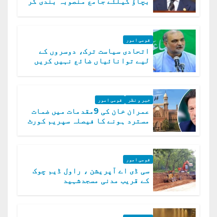
بچاؤ کیلئے جامع منصوبہ بندی کر
رہے ہیں: وزیراعظم
قومی امور
اتحادی سیاست ترک، دوسروں کے
لیے توانائیاں ضائع نہیں کریں
گے، حافظ نعیم الرحمن
خبر و نظر
قومی امور
عمران خان کی 9مقدمات میں ضمات
مسترد ہونے کا فیصلہ سپریم کورٹ
میں چیلنج
قومی امور
سی ڈی اے آپریشن ، راول ڈیم چوک
کے قریب مدنی مسجدشہید