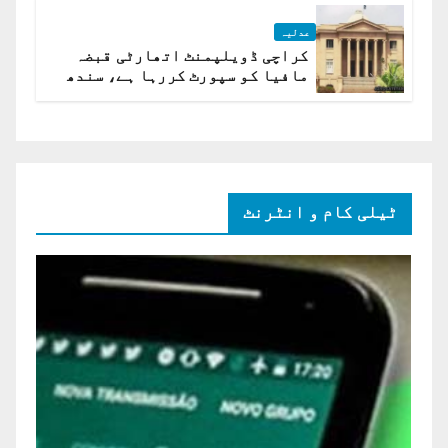
عدلیہ
کراچی ڈویلپمنٹ اتھارٹی قبضہ
مافیا کو سپورٹ کررہا ہے، سندھ
ہائی کورٹ برہم
ٹیلی کام و انٹرنٹ