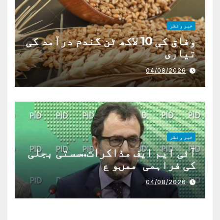
خبر و نظر
وفاق کی 10 لاکھ ٹن گندم درآمد کی
تیاری
04/08/2026
خبر و نظر
آئی ایم ایف مذاکرات..سستی بجلی
کی فراہمی ممںو ع
04/08/2026