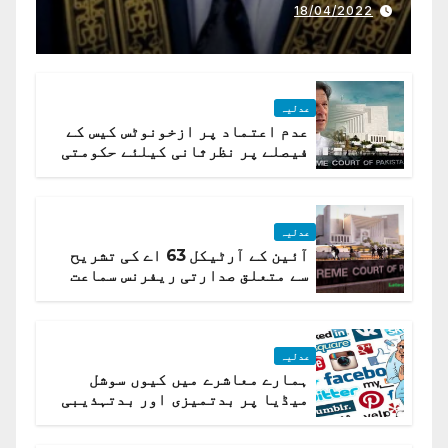
ذمہ داری ادا کرینگے ، چیف
18/04/2022
جسٹس پاکستان
عدلیہ
عدم اعتماد پر ازخونوٹس کیس کے
فیصلے پر نظرثانی کیلئے حکومتی
تیار درخواست دائر نہ ہوسکی
عدلیہ
آئین کے آرٹیکل 63 اے کی تشریح
سے متعلق صدارتی ریفرنس سماعت
کیلئے مقرر
عدلیہ
ہمارے معاشرے میں کیوں سوشل
میڈیا پر بدتمیزی اور بدتہذیبی
ہے؟ اسلام آباد ہائیکورٹ