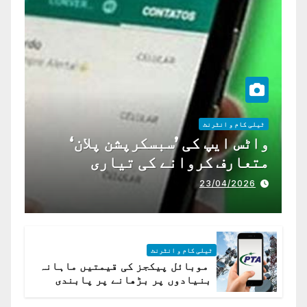
ٹیلی کام و انٹرنٹ
واٹس ایپ کی ’سبسکرپشن پلان‘
متعارف کروانے کی تیاری
23/04/2026
ٹیلی کام و انٹرنٹ
موبائل پیکجز کی قیمتیں ماہانہ
بنیادوں پر بڑھانے پر پابندی