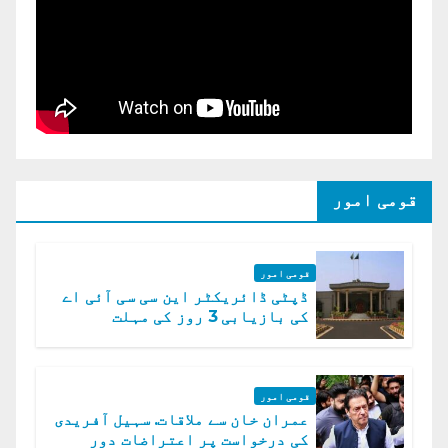
قومی امور
قومی امور
ڈپٹی ڈائریکٹر این سی سی آئی اے
کی بازیابی 3 روز کی مہلت
قومی امور
عمران خان سے ملاقات. سہیل آفریدی
کی درخواست پر اعتراضات دور