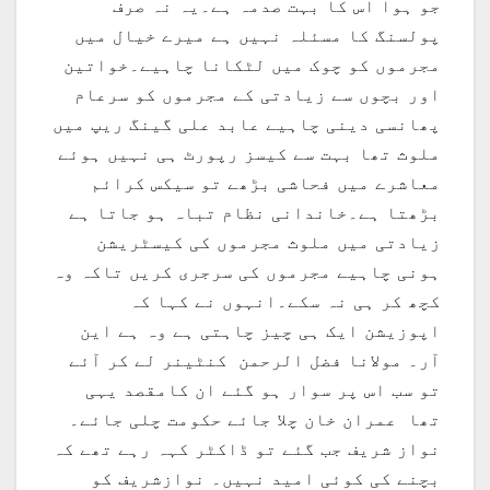
جو ہوا اس کا بہت صدمہ ہے۔یہ نہ صرف
پولسنگ کا مسئلہ نہیں ہے میرے خیال میں
مجرموں کو چوک میں لٹکانا چاہیے۔خواتین
اور بچوں سے زیادتی کے مجرموں کو سرعام
پھانسی دینی چاہیے عابد علی گینگ ریپ میں
ملوث تھا بہت سے کیسز رپورٹ ہی نہیں ہوئے
معاشرے میں فحاشی بڑھے تو سیکس کرائم
بڑھتا ہے۔خاندانی نظام تباہ ہو جاتا ہے
زیادتی میں ملوث مجرموں کی کیسٹریشن
ہونی چاہیے مجرموں کی سرجری کریں تاکہ وہ
کچھ کر ہی نہ سکے۔انہوں نے کہا کہ
اپوزیشن ایک ہی چیز چاہتی ہے وہ ہے این
آر۔ مولانا فضل الرحمن کنٹینر لے کر آئے
تو سب اس پر سوار ہو گئے ان کامقصد یہی
تھا عمران خان چلا جائے حکومت چلی جائے۔
نواز شریف جب گئے تو ڈاکٹر کہہ رہے تھے کہ
بچنے کی کوئی امید نہیں۔ نوازشریف کو