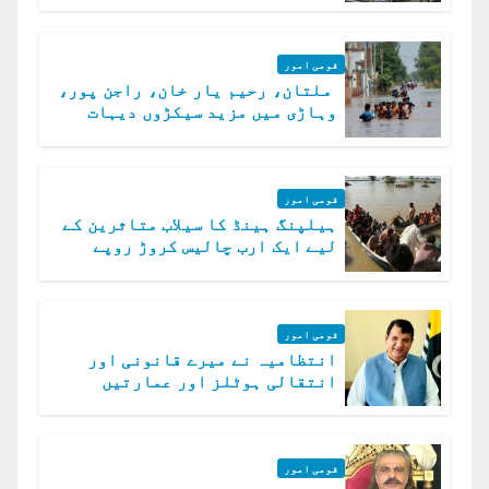
قومی امور
ملتان، رحیم یار خان، راجن پور،
وہاڑی میں مزید سیکڑوں دیہات
ڈوب گئے
قومی امور
ہیلپنگ ہینڈ کا سیلاب متاثرین کے
لیے ایک ارب چالیس کروڑ روپے
امداد کا اعلان
قومی امور
انتظامیہ نے میرے قانونی اور
انتقالی ہوٹلز اور عمارتیں
مسمار کر دیں، ملک صدیق
قومی امور