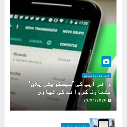
ٹیلی کام و انٹرنٹ
واٹس ایپ کی ’سبسکرپشن پلان‘
متعارف کروانے کی تیاری
23/04/2026
ٹیلی کام و انٹرنٹ