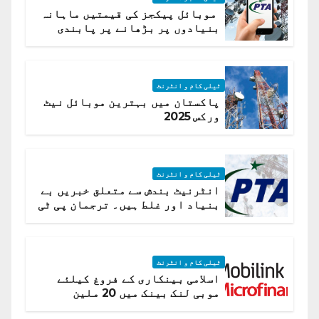
موبائل پیکجز کی قیمتیں ماہانہ
بنیادوں پر بڑھانے پر پابندی
ٹیلی کام و انٹرنٹ
پاکستان میں بہترین موبائل نیٹ
ورکس 2025
ٹیلی کام و انٹرنٹ
انٹرنیٹ بندش سے متعلق خبریں بے
بنیاد اور غلط ہیں۔ ترجمان پی ٹی
اے
ٹیلی کام و انٹرنٹ
اسلامی بینکاری کے فروغ کیلئے
موبی لنک بینک میں 20 ملین
امریکی ڈالر کی سرمایہ کاری