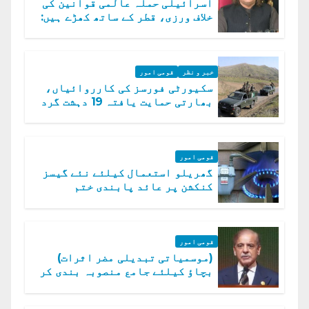
اسرائیلی حملہ عالمی قوانین کی
خلاف ورزی، قطر کے ساتھ کھڑے ہیں:
دفتر خارجہ
خبر و نظر
قومی امور
سکیورٹی فورسز کی کارروائیاں،
بھارتی حمایت یافتہ 19 دہشت گرد
ہلاک
قومی امور
گھریلو استعمال کیلئے نئے گیسز
کنکشن پر عائد پابندی ختم
قومی امور
(موسمیاتی تبدیلی مضر اثرات)
بچاؤ کیلئے جامع منصوبہ بندی کر
رہے ہیں: وزیراعظم