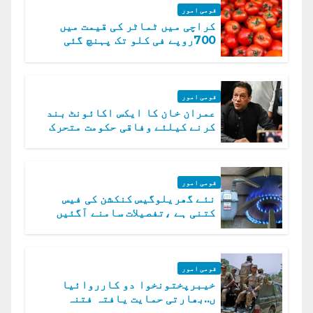
قومی امور
کراچی میں ٹماٹر کی قیمت میں
700روپے فی کلو تک پہنچ گئی
قومی امور
عمران خان کا ایکس اکائونٹ بند
کرنے کیلئے وفاقی حکومت متحرک
قومی امور
نئے گھریلوگیس کنکشن کی فیس
کتنی ہے ،تفصیلات سامنے آگئیں
قومی امور
خیبرپختونخوا دو کارروائیا
ں..بھارتی حمایت یافتہ فتنہ
الخوارج کے 31 دہشت گرد ہلاک