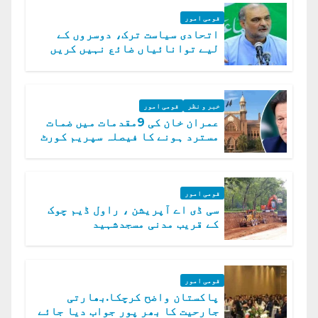
قومی امور
اتحادی سیاست ترک، دوسروں کے
لیے توانائیاں ضائع نہیں کریں
گے، حافظ نعیم الرحمن
خبر و نظر
قومی امور
عمران خان کی 9مقدمات میں ضمات
مسترد ہونے کا فیصلہ سپریم کورٹ
میں چیلنج
قومی امور
سی ڈی اے آپریشن ، راول ڈیم چوک
کے قریب مدنی مسجدشہید
قومی امور
پاکستان واضح کرچکا.بھارتی
جارحیت کا بھر پور جواب دیا جائے