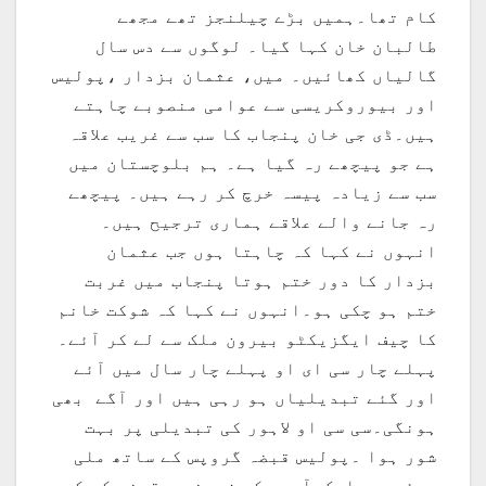
کام تھا۔ہمیں بڑے چیلنجز تھے مجھے
طالبان خان کہا گیا۔ لوگوں سے دس سال
گالیاں کھائیں۔ میں، عثمان بزدار ،پولیس
اور بیوروکریسی سے عوامی منصوبے چاہتے
ہیں۔ڈی جی خان پنجاب کا سب سے غریب علاقہ
ہے جو پیچھے رہ گیا ہے۔ ہم بلوچستان میں
سب سے زیادہ پیسہ خرچ کر رہے ہیں۔ پیچھے
رہ جانے والے علاقے ہماری ترجیح ہیں۔
انہوں نے کہا کہ چاہتا ہوں جب عثمان
بزدار کا دور ختم ہوتا پنجاب میں غربت
ختم ہو چکی ہو۔انہوں نے کہا کہ شوکت خانم
کا چیف ایگزیکٹو بیرون ملک سے لے کر آئے۔
پہلے چار سی ای او پہلے چار سال میں آئے
اور گئے تبدیلیاں ہو رہی ہیں اور آگے بھی
ہونگی۔سی سی او لاہور کی تبدیلی پر بہت
شور ہوا ۔پولیس قبضہ گروپس کے ساتھ ملی
ہوئی ہے۔ایک آدمی کی زمین پر قبضہ کر کے