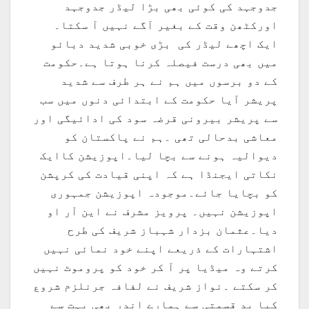
جدوجہد کی کوئی بھی بڑا لیڈر جدوجہد
اورکٹھن وقت کے بغیر آگے نہیں آ سکتا۔
ایک اچھے لیڈر کی بڑی خوبی شدید دبائو
میں بھی درست فیصلہ کرنا ہوتا ہے۔حکومت
کے دو برسوں میں ہم نے ہر طرف سے شدید
پریشر آیا حکومت کے ابتدائی دنوں میں سب
سے پریشر بیرونی قرضہ سود کی ادائیگی اور
معاشی بدحالی تھی ۔ہم نے پاکستان کو
دیوالیہ ہونے سے بچا لیا۔اپوزیشن کاایک
نکاتی ایجنڈا ہے کہ اپنی قیادت کی کرپشن
کو بچایا جائے۔موجودہ اپوزیشن جمہوری
اپوزیشن نہیں۔ پرویز مشرف نے این آر او
دیا۔عثمان بزدار شہباز شریف کی طرح
اشتہارات کے ذریعے اپنے خود نمائی نہیں
کرتے وہ میڈیا پر آ کر خود کو پروموٹ نہیں
کر سکتے ۔نواز شریف نے لفافہ جرنلزم شروع
کیا بد قسمتی سے ہمارے اندر بھی بہت سے