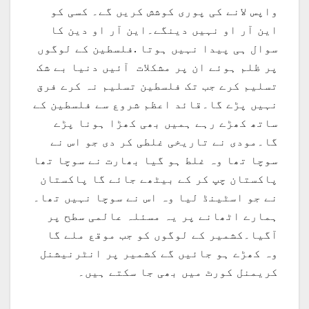
واپس لانے کی پوری کوشش کریں گے۔ کسی کو
این آر او نہیں دینگے۔این آر او دین کا
سوال ہی پیدا نہیں ہوتا .فلسطین کے لوگوں
پر ظلم ہوئے ان پر مشکلات آئیں دنیا بے شک
تسلیم کرے جب تک فلسطین تسلیم نہ کرے فرق
نہیں پڑے گا۔قائد اعظم شروع سے فلسطین کے
ساتھ کھڑے رہے ہمیں بھی کھڑا ہونا پڑے
گا۔مودی نے تاریخی غلطی کر دی جو اس نے
سوچا تھا وہ غلط ہو گیا بھارت نے سوچا تھا
پاکستان چپ کر کے بیٹھے جائے گا پاکستان
نے جو اسٹینڈ لیا وہ اس نے سوچا نہیں تھا۔
ہمارے اٹھانے پر یہ مسئلہ عالمی سطح پر
آگیا۔کشمیر کے لوگوں کو جب موقع ملے گا
وہ کھڑے ہو جائیں گے کشمیر پر انٹرنیشنل
کریمنل کورٹ میں بھی جا سکتے ہیں۔