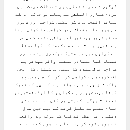
لوگوں کے مردم شماری پر تحفظات درست ہیں
مردم شماری الیکشن سے پہلے ہو تاکہ اس کے
مطابق انتخابات کراسکیں کراچی اور لاہور
کی ضروریات مختلف ہیں کراچی کا کوئی اپنا
سسٹم نہیں ویسٹیج اور پانی سندھ کے پاس
ہے۔نہیں جانتا سندھ حکومت کا کیا مسئلہ
ہے کراچی میں سب سٹیک ہولڈرز بیٹھے اور
فیصلہ کیا بنیادی مسئلہ واٹر سپلائی ہے
کراچی صرف سندھ کا نہیں پاکستان کا انجن
آف گروتھ ہے کراچی کو اگر زکام ہوتی پورا
پاکستان بیمار ہو جاتا ہے۔کراچی کو ٹھیک
کرنا بہت ضروری ہے کراچی کا ایڈمنسٹریٹر
تعینات ہوگیا کمیٹی بن گئی ہم نے سب کو
تمام منصوبے مکمل کرنے کے لیے تین سال
دیئے وزیراعظم نے کہا کہ موٹر وے واقعہ
نے پوری قوم کو ہلا دیا ہے بچوں کے سامنے