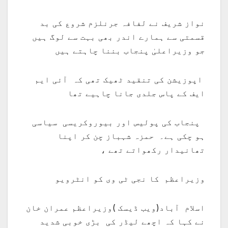
نواز شریف نے لفافہ جرنلزم شروع کی بد
قسمتی سے ہمارے اندر بھی بہت سے لوگ ہیں
جو وزیراعلیٰ پنجاب بننا چاہتے ہیں
اپوزیشن کی تنقید ٹھیک تھی کہ آئی ایم
ایف کے پاس جلدی جانا چاہیے تھا
پنجاب کی پولیس اور بیوروکریسی سیاسی
ہو چکی ہے۔ حمزہ شہباز چن کر اپنا
تھانیدار رکھواتے تھے ،
وزیراعظم کا نجی ٹی وی کو انٹرویو
اسلام آباد(ویب ڈیسک )وزیراعظم عمران خان
نے کہا کہ اچھے لیڈر کی بڑی خوبی شدید