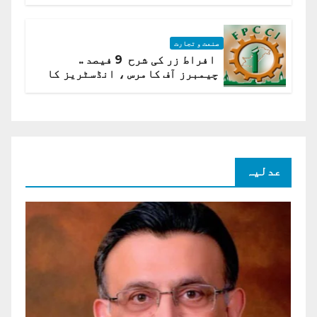
ادارہ شماریات
صنعت و تجارت
افراط زر کی شرح 9 فیصد ..
چیمبرز آف کامرس ، انڈسٹریز کا
شرح سود میں کمی کا مطالبہ
عدلیہ