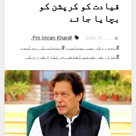
قیادت کو کرپشن کو
بچایا جائے
,
#Pm Imran Khan
ستمبر 15, 2020
#بیوروکریسی سیاسی
,
#پنجاب کی پولیس
,
#نواز شریف نے لفافہ جرنلزم شروع کی