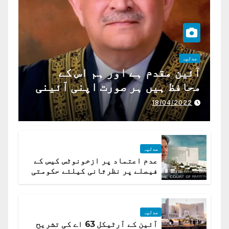
عدلیہ
آئین مقدم ہے اور ہم اس کے
محافظ ہیں ہر صورت اپنی آئینی
ذمہ داری ادا کرینگے ، چیف
18/04/2022
جسٹس پاکستان
عدلیہ
عدم اعتماد پر ازخونوٹس کیس کے
فیصلے پر نظرثانی کیلئے حکومتی
تیار درخواست دائر نہ ہوسکی
عدلیہ
آئین کے آرٹیکل 63 اے کی تشریح