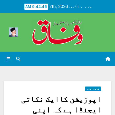
Ski
جمعہ. اگست 7th, 2026
9:44:47 AM
t
conten
قومی امور
اپوزیشن کاایک نکاتی
ایجنڈا ہے کہ اپنی