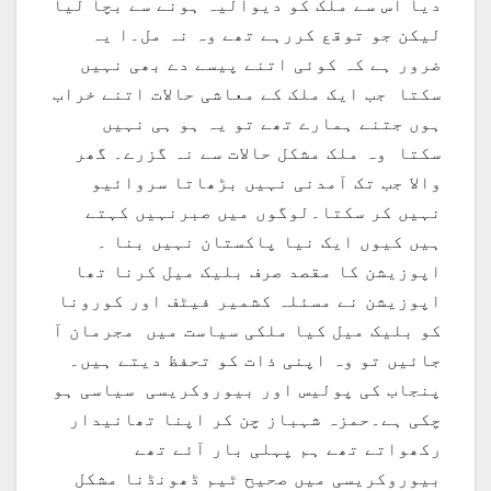
دیا اس سے ملک کو دیوالیہ ہونے سے بچا لیا
لیکن جو توقع کررہے تھے وہ نہ مل۔ا یہ
ضرور ہے کہ کوئی اتنے پیسے دے بھی نہیں
سکتا جب ایک ملک کے معاشی حالات اتنے خراب
ہوں جتنے ہمارے تھے تو یہ ہو ہی نہیں
سکتا وہ ملک مشکل حالات سے نہ گزرے۔ گھر
والا جب تک آمدنی نہیں بڑھاتا سروائیو
نہیں کر سکتا۔لوگوں میں صبرنہیں کہتے
ہیں کیوں ایک نیا پاکستان نہیں بنا ۔
اپوزیشن کا مقصد صرف بلیک میل کرنا تھا
اپوزیشن نے مسئلہ کشمیر فیٹف اور کورونا
کو بلیک میل کیا ملکی سیاست میں مجرمان آ
جائیں تو وہ اپنی ذات کو تحفظ دیتے ہیں۔
پنجاب کی پولیس اور بیوروکریسی سیاسی ہو
چکی ہے۔حمزہ شہباز چن کر اپنا تھانیدار
رکھواتے تھے ہم پہلی بار آئے تھے
بیوروکریسی میں صحیح ٹیم ڈھونڈنا مشکل