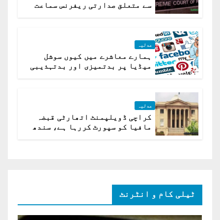
سے متعلق صدارتی ریفرنس سماعت
کیلئے مقرر
عدلیہ
ہمارے معاشرے میں کیوں سوشل
میڈیا پر بدتمیزی اور بدتہذیبی
ہے؟ اسلام آباد ہائیکورٹ
عدلیہ
کراچی ڈویلپمنٹ اتھارٹی قبضہ
مافیا کو سپورٹ کررہا ہے، سندھ
ہائی کورٹ برہم
ٹیلی کام و انٹرنٹ