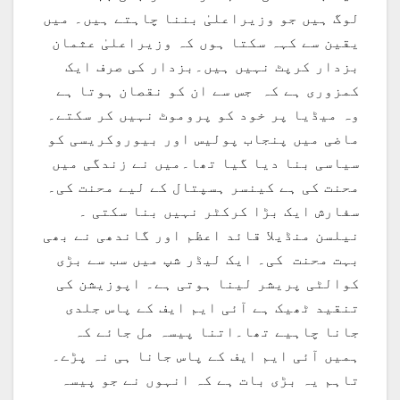
لوگ ہیں جو وزیراعلیٰ بننا چاہتے ہیں۔ میں
یقین سے کہہ سکتا ہوں کہ وزیراعلیٰ عثمان
بزدار کرپٹ نہیں ہیں۔بزدار کی صرف ایک
کمزوری ہے کہ جس سے ان کو نقصان ہوتا ہے
وہ میڈیا پر خود کو پروموٹ نہیں کر سکتے۔
ماضی میں پنجاب پولیس اور بیوروکریسی کو
سیاسی بنا دیا گیا تھا۔میں نے زندگی میں
محنت کی ہے کینسر ہسپتال کے لیے محنت کی۔
سفارش ایک بڑا کرکٹر نہیں بنا سکتی ۔
نیلسن منڈیلا قائد اعظم اور گاندھی نے بھی
بہت محنت کی۔ ایک لیڈر شپ میں سب سے بڑی
کوالٹی پریشر لینا ہوتی ہے۔ اپوزیشن کی
تنقید ٹھیک ہے آئی ایم ایف کے پاس جلدی
جانا چاہیے تھا۔اتنا پیسہ مل جائے کہ
ہمیں آئی ایم ایف کے پاس جانا ہی نہ پڑے۔
تاہم یہ بڑی بات ہے کہ انہوں نے جو پیسہ