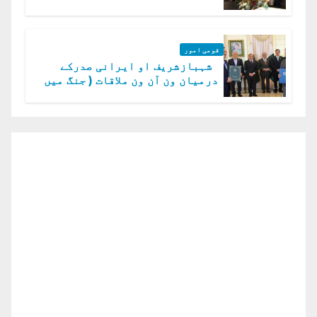
گا.سید عاصم منیر
قومی امور
شہبازشریف او ایرانی صدرکے
درمیان ون آن ون ملاقات ( جنگ میں
دو ٹوک حمایت پر اظہار شکریہ)