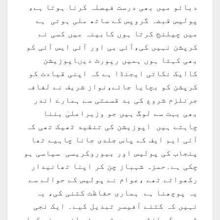
دبائو میں بھی درست فیصلہ کرنا ہوتا ہے،
پولیس قبضہ گروپس کے ساتھ ملی ہوتی ہے
میں چیلنج کرتا ہوں کابینہ میں کسی نے
کرپشن نہیں کی،آئی بی اور آئی ایس آئی کو
بھی کہتا ہوں ہمیں رپورٹ دیںاپوزیشن
کاایک نکاتی ایجنڈا ہے کہ اپنی قیادت کو
کرپشن کو بچایا جائے،نواز شریف نے لفافہ
جرنلزم شروع کی بد قسمتی سے ہمارے اندر
بھی بہت سے لوگ ہیں جو وزیراعلیٰ بننا
چاہتے ہیں اپوزیشن کی تنقید ٹھیک تھی کہ
آئی ایم ایف کے پاس جلدی جانا چاہیے تھا
پنجاب کی پولیس اور بیوروکریسی سیاسی ہو
چکی ہے۔حمزہ شہباز چن کر اپنا تھانیدار
رکھواتے تھے ،عوام نے پولیس کے حوالے سے
یہ پوچھنا ہے ہماری حفاظت کتنی کی، یہ
نہیں کہ کتنے آفیسر تبدیل کیے۔ ایک نجی
ٹی وی کو انٹرویو دیتے ہوئے انھوں نے کہا