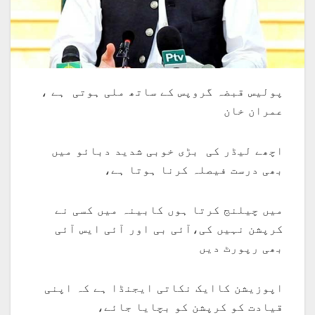
پولیس قبضہ گروپس کے ساتھ ملی ہوتی ہے ،
عمران خان
اچھے لیڈر کی بڑی خوبی شدید دبائو میں
بھی درست فیصلہ کرنا ہوتا ہے،
میں چیلنج کرتا ہوں کابینہ میں کسی نے
کرپشن نہیں کی،آئی بی اور آئی ایس آئی
بھی رپورٹ دیں
اپوزیشن کاایک نکاتی ایجنڈا ہے کہ اپنی
قیادت کو کرپشن کو بچایا جائے،