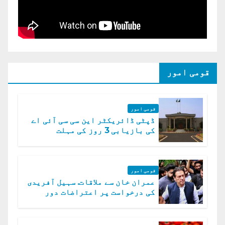
قومی امور
قومی امور
ڈپٹی ڈائریکٹر این سی سی آئی اے
کی بازیابی 3 روز کی مہلت
قومی امور
عمران خان سے ملاقات. سہیل آفریدی
کی درخواست پر اعتراضات دور