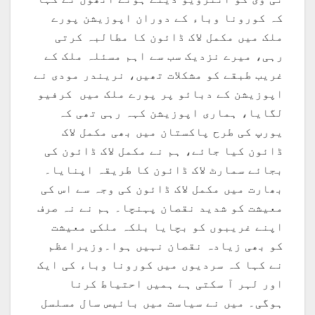
کہ کورونا وباء کے دوران اپوزیشن پورے
ملک میں مکمل لاک ڈائون کا مطالبہ کرتی
رہی، میرے نزدیک سب سے اہم مسئلہ ملک کے
غریب طبقے کو مشکلات تھیں، نریندر مودی نے
اپوزیشن کے دبائو پر پورے ملک میں کرفیو
لگایا، ہماری اپوزیشن کہہ رہی تھی کہ
یورپ کی طرح پاکستان میں بھی مکمل لاک
ڈائون کیا جائے، ہم نے مکمل لاک ڈائون کی
بجائے سمارٹ لاک ڈائون کا طریقہ اپنایا۔
بھارت میں مکمل لاک ڈائون کی وجہ سے اس کی
معیشت کو شدید نقصان پہنچا۔ ہم نے نہ صرف
اپنے غریبوں کو بچایا بلکہ ملکی معیشت
کو بھی زیادہ نقصان نہیں ہوا۔وزیراعظم
نے کہا کہ سردیوں میں کورونا وباء کی ایک
اور لہر آ سکتی ہے ہمیں احتیاط کرنا
ہوگی۔ میں نے سیاست میں بائیس سال مسلسل