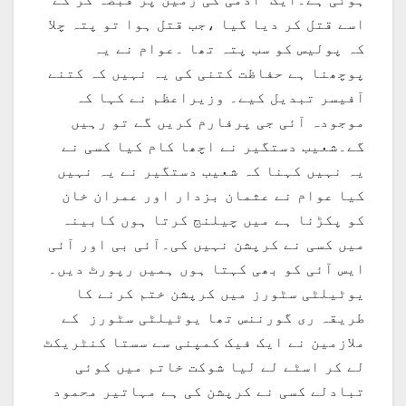
اسے قتل کر دیا گیا ،جب قتل ہوا تو پتہ چلا
کہ پولیس کو سب پتہ تھا ۔عوام نے یہ
پوچھنا ہے حفاظت کتنی کی یہ نہیں کہ کتنے
آفیسر تبدیل کیے۔ وزیراعظم نے کہا کہ
موجودہ آئی جی پرفارم کریں گے تو رہیں
گے۔شعیب دستگیر نے اچھا کام کیا کسی نے
یہ نہیں کہنا کہ شعیب دستگیر نے یہ نہیں
کیا عوام نے عثمان بزدار اور عمران خان
کو پکڑنا ہے میں چیلنج کرتا ہوں کابینہ
میں کسی نے کرپشن نہیں کی۔آئی بی اور آئی
ایس آئی کو بھی کہتا ہوں ہمیں رپورٹ دیں۔
یوٹیلٹی سٹورز میں کرپشن ختم کرنے کا
طریقہ ری گورننس تھا یوٹیلٹی سٹورز کے
ملازمین نے ایک فیک کمپنی سے سستا کنٹریکٹ
لے کر اسٹے لے لیا شوکت خاتم میں کوئی
تبادلے کسی نے کرپشن کی ہے مہاتیر محمود