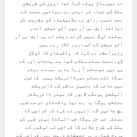
نے بیس سال پہلے کہا تھا اوپر کی کرپشن
ملک کو تباہ کر دیتی ہے۔مہاتیر محمد کے
بعد نجیب رزاق نے ملائیشیاء کو مقروض کر
دیاتھا ایف بی آر میں آٹو میشن اندر
بیٹھے لوگ نہیں کرنے دیتے اب ہم ایف بی آر
آٹو میشن کے لیے زور لگا رہے ہیں
وزیراعظم نے کہا کہ پاکستان کا لوکل
گورنمنٹ سسٹم سٹڈی کیا ہے۔پنجاب اور کے
پی میں جوسسٹم آ رہا ہے وہ سب سے بہتر
ہوگا نئے سسٹم میںڈائریکٹ پیسہ گائوں
میں جائے گا تحصیل ناظم کے ڈائریکٹ
الیکشن ہونگے لاہور کا میئر ڈائریکٹر
منتخب ہوگا یہ ہے نیا پاکستان اس سے شہر
بچ جائیں گے۔انہوں نے کہا کہ کراچی کا
مسئلہ تب حل ہوگا جب الیکٹڈ میئر شہر کو
ملک کی طرح چلائے گا کراچی کے لوگوں کے
مردم شماری پر تحفظات درست ہیں۔کراچی کے