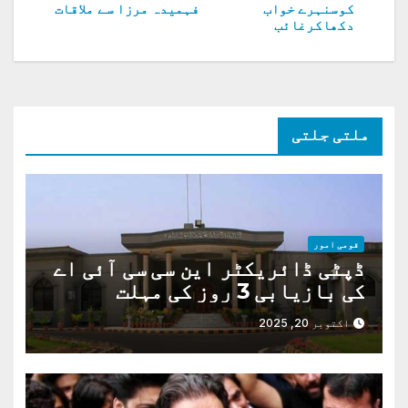
کی
کوسنہرے خواب
فہمیدہ مرزا سے ملاقات
دکھاکرغائب
نیویگیشن
ملتی جلتی
قومی امور
ڈپٹی ڈائریکٹر این سی سی آئی اے
کی بازیابی 3 روز کی مہلت
اکتوبر 20, 2025