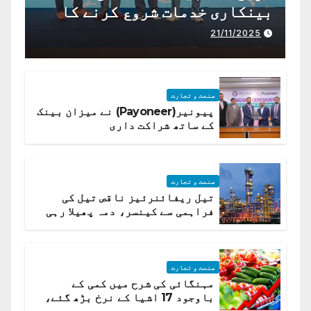
بینکاری خدمات شروع کرنے کا
اعلان کیا ہے،
21/11/2025
صنعت و تجارت
پیونیر(Payoneer) نے میزان بینک
کے ساتھ شراکت داری
صنعت و تجارت
تیل ریفائنرئیز ناقص تیل کی
فراہمی سے کینسر، دمہ پھیلا رہی
ہیں قائمہ کمیٹی میں انکشاف
صنعت و تجارت
مہنگائی کی شرح میں کمی کے
باوجود 17 اشیا کے نرخ بڑھ گئے،