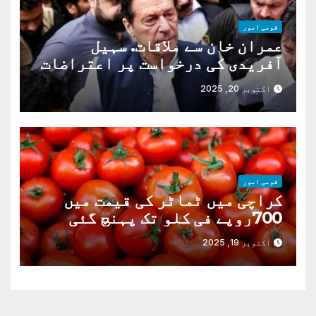
قومی امور
عمران خان سے ملاقات. سہیل
آفریدی کی درخواست پر اعتراضات
دور
اکتوبر 20, 2025
قومی امور
کراچی میں ٹماٹر کی قیمت میں
700روپے فی کلو تک پہنچ گئی
اکتوبر 19, 2025