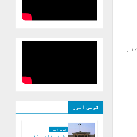
کار
,
قومی امور
قومی امور
ڈپٹی ڈائریکٹر