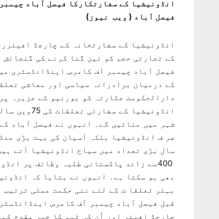
انڈونیشیا کے سفارتکارکا فیصل آباد چیمبر 
فیصل آباد ( ویب نیوز)
انڈونیشیا کے سفارتخانہ کے چارجڈ افیئررح
کے تجارتی حجم کو تین گنا کرنے کی گنجائش 
فیصل آباد چیمبر آف کامرس اینڈانڈسٹری میں
کے درمیان برادرانہ سیاسی اور معاشی تعلقا
دارالحکومت جکارتہ کو بورنیو کے جزیرہ پر 
شہر میں منائیں گے۔ انہوں نے فیصل آباد کے 
صر ف انڈونیشیا بلکہ آسیان کی بہت بڑی منڈ
سال بڑی تعداد میں سیاح انڈونیشیا آتے ہیں 
400سے زائد پاکستانی طلبہ وظائف پر انڈ
بھی ہو سکتا ہے۔ انہوں نے بتایا کہ انڈونی
بہتر تعلقا ت کے لئے نئی حکمت عملی ترتیب د
قبل فیصل آباد چیمبر آف کامرس اینڈانڈسٹری
چارجڈ افیئر اور اُن کی ٹیم کا خیر مقدم کی