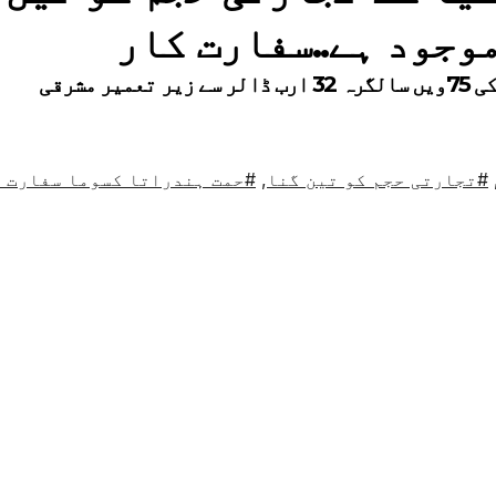
وجود ہے..سفارت کار
پاکستان اور انڈونیشیا کے سفارتی تعلقات کی 75ویں سالگرہ 32 ارب ڈالر سے زیر تعمیر مشرقی
#تجارتی حجم کو تین گنا
,
#حمت ہندراتا کسوما سفارت 