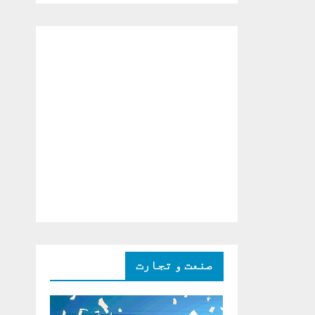
دو ٹوک حمایت پر
اظہار شکریہ)
صنعت و تجارت