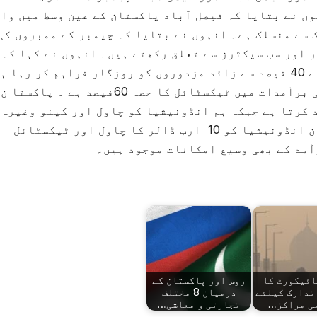
ں نے بتایا کہ فیصل آباد پاکستان کے عین وسط میں وا
 سے منسلک ہے۔ انہوں نے بتایا کہ چیمبر کے ممبروں کی
90سے زائد ہے جو معیشت کے 118سیکٹر اور سب سیکٹرز سے تعلق رکھتے ہیں۔ انہوں نے کہا کہ
ٹیکسٹائل اس شہر کی شناخت ہے جو پاکستان کے 40 فیصد سے زائد مزدوروں کو روزگار فراہم کر رہا
انہوں نے مزید بتایا کہ پاکستان کی مجموعی برآمدات میں ٹیکسٹائل کا حصہ 60فیصد ہ
 کرتا ہے جبکہ ہم انڈونیشیا کو چاول اور کینو وغیرہ
برآمد کر رہے ہیں۔ انہوں نے کہا کہ پاکستان انڈونیشیا کو 10 ارب ڈالر کا چاول اور ٹیکسٹائل
آمد کے بھی وسیع امکانات موجود ہیں۔
ائیکورٹ کا
روس اور پاکستان کے
تدارک کیلئے
درمیان 8 مختلف
ی مراکز…
تجارتی و معاشی…