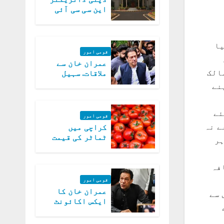
این سی سی آئی
اے کی بازیابی 3
روز کی مہلت
یا
قومی امور
عمران خان سے
الک
ملاقات. سہیل
آفریدی کی
نے
درخواست پر
اعتراضات دور
 نئے
قومی امور
ے نہ
کراچی میں
ٹماٹر کی قیمت
ہر
میں 700روپے فی
کلو تک پہنچ گئی
فہ
قومی امور
عمران خان کا
 سے
ایکس اکائونٹ
بند کرنے کیلئے
وفاقی حکومت