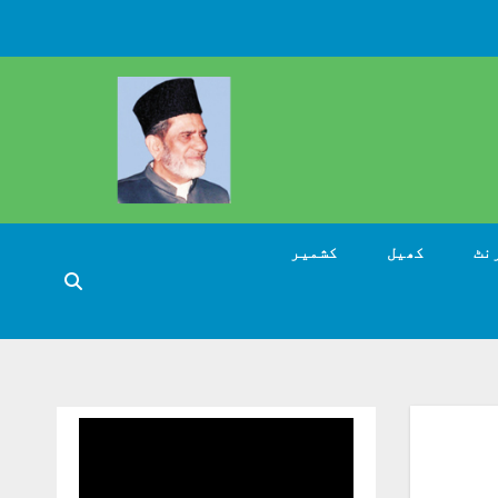
نٹ
کھیل
کشمیر