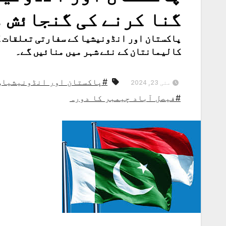
گنا کرنے کی گنجائش م
کالیمانتان کے نئے شہر میں منائیں گے۔
#پاکستان اور انڈونیشیا
,
مئی 23, 2024
#فیصل آباد چیمبر کا دورہ