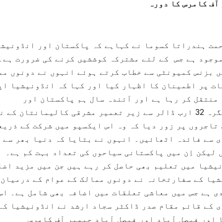
آف کامرس کا دورہ
مت ہندراتا کسوما نے کہاہے کہ پاکستان اور انڈونیش
موجود ہے جس کے لئے مشترکہ کوششیں کرنے کی ضرورت ہے۔
 بزنس کمیونٹی سے خطاب کرتے ہوئے انہوں نے دونوں مم
ت پر اطمینان کا اظہار کیا اور کہا کہ انڈونیشیا اپ
منتقل کر رہا ہے اور آئندہ سال ہم پاکستان اور
انڈونیشیا کے سفارتی تعلقات کی 75ویں سالگرہ 32 ارب ڈالر سے زیر تعمیر مشرقی کالیمانتان کے
تاجروں پر زور دیا کہ وہ اس ایکسپو میں شرکت کے ذریع
ی سے فائدہ اٹھائیں۔ انہوں نے بتایا کہ دنیا بھر سے 
لیکن اِن میں پاکستانی سیاحوں کی تعداد بہت کم ہے۔
ونیشیا میں تعلیم بھی حاصل کر رہے ہیں جن میں مزید اضا
شیا کے سفارتخانہ نے دونوں ممالک کے عوام کے درمیان
ی ہے جس میں معاشی تعلقات میں اضافہ بھی شامل ہے۔ اس
 کے قائم مقام صدر ڈاکٹر سجاد ارشد نے انڈونیشیا کے
ا اور فیصل آباد اور فیصل آباد چیمبر آف کامرس