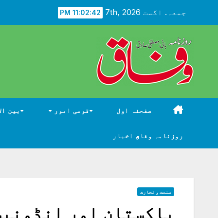
Ski
جمعہ. اگست 7th, 2026
11:02:43 PM
t
conten
صفحئہ اول
قومی امور
بین ال
روزنامہ وفاق اخبار
صنعت و تجارت
پاکستان اور انڈونیش