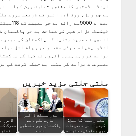
اینڈانڈسٹری کا مختصر تعارف پیش کیا۔ انہو
ہے جو ریل، روڈ اور ائیر کے ذریعے پورے ملک
تعداد 00
انڈونیشیا سے بڑی مقدار میں پام آئل درآمد
مصنوعات برآمد کر سکتا ہے جبکہ گوشت کی بر
ملتی جلتی مزید خبریں
صدر مملکت ڈاکٹر
سکھ رہنما کا قتل:
عارف علوی نے
لاہور ہ
کینیڈا کی تحقیقات
پاکستان میں فلسطین
سموگ کے 
میں بھارتی سفارت…
کے…
تجارت