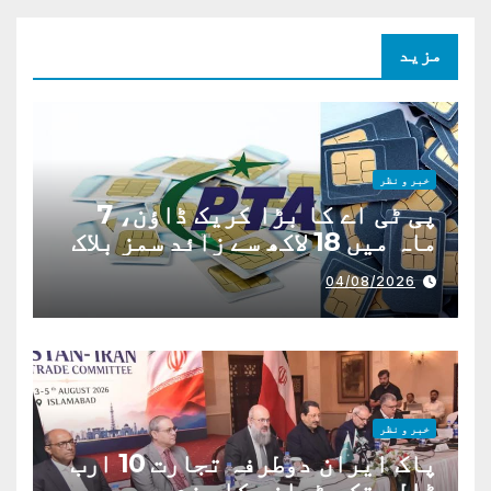
مزید
خبر و نظر
پی ٹی اے کا بڑا کریک ڈاؤن، 7
ماہ میں 18 لاکھ سے زائد سمز بلاک
04/08/2026
خبر و نظر
پاک ایران دوطرفہ تجارت 10 ارب
ڈالر تک بڑھانے کا عزم