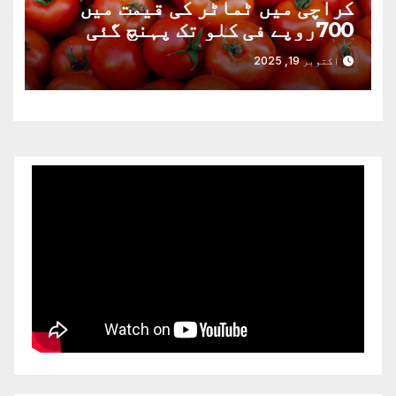
کراچی میں ٹماٹر کی قیمت میں
700روپے فی کلو تک پہنچ گئی
اکتوبر 19, 2025