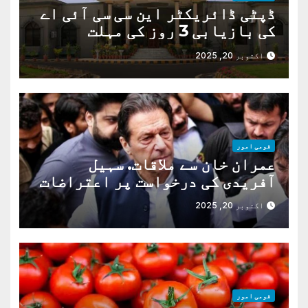
ڈپٹی ڈائریکٹر این سی سی آئی اے
کی بازیابی 3 روز کی مہلت
اکتوبر 20, 2025
قومی امور
عمران خان سے ملاقات. سہیل
آفریدی کی درخواست پر اعتراضات
دور
اکتوبر 20, 2025
قومی امور