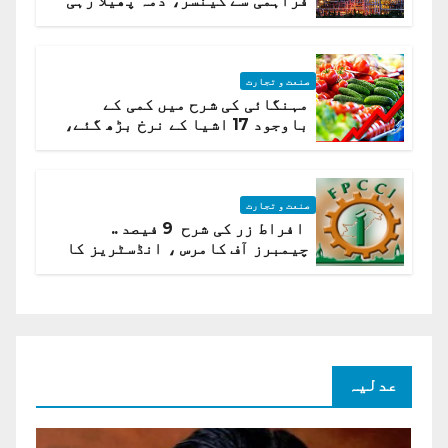
فراہمی سے کینسر، دمہ پھیلا رہی
ہیں قائمہ کمیٹی میں انکشاف
صنعت و تجارت
مہنگائی کی شرح میں کمی کے
باوجود 17 اشیا کے نرخ بڑھ گئے،
ادارہ شماریات
صنعت و تجارت
افراط زر کی شرح 9 فیصد ..
چیمبرز آف کامرس ، انڈسٹریز کا
شرح سود میں کمی کا مطالبہ
عدلیہ