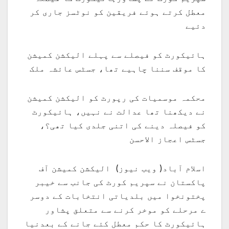
معطل کرتے ہوئے فریقین کو نوٹسز جاری کر
دئیے
ہائیکورٹ کو فیصلے سے پہلے الیکشن کمیشن
کا موقف سننا چاہیے تھا، جسٹس عائشہ ملک
محکمہ موسمیات کی رپورٹ کو الیکشن کمیشن
نے دیکھنا تھا عدالت نے نہیں، ہائیکورٹ
کو فیصلہ دینے کی اتنی جلدی کیا تھی؟،
جسٹس اعجاز الاحسن
اسلام آباد( ویب نیوز) الیکشن کمیشن آف
پاکستان نے سپریم کورٹ کی جانب سے خیبر
پختونخوا میں بلدیاتی انتخابات کے دوسر
ے مرحلے کو موخر کرنے سے متعلق پشاور
ہائیکورٹ کا حکم معطل کئے جانے کے بعدنیا