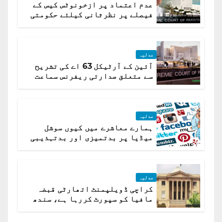
عدم اعتماد پر ازخونوٹس کیس کے
فیصلے پر نظرثانی کیلئے حکومتی
تیار درخواست دائر نہ ہوسکی
عدلیہ
آئین کے آرٹیکل 63 اے کی تشریح
سے متعلق صدارتی ریفرنس سماعت
کیلئے مقرر
عدلیہ
ہمارے معاشرے میں کیوں سوشل
میڈیا پر بدتمیزی اور بدتہذیبی
ہے؟ اسلام آباد ہائیکورٹ
عدلیہ
کراچی ڈویلپمنٹ اتھارٹی قبضہ
مافیا کو سپورٹ کررہا ہے، سندھ
ہائی کورٹ برہم