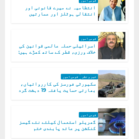
قومی امور
انتظامیہ نے میرے قانونی اور
انتقالی ہوٹلز اور عمارتیں
مسمار کر دیں، ملک صدیق
قومی امور
اسرائیلی حملہ عالمی قوانین کی
خلاف ورزی، قطر کے ساتھ کھڑے ہیں:
دفتر خارجہ
خبر و نظر
قومی امور
سکیورٹی فورسز کی کارروائیاں،
بھارتی حمایت یافتہ 19 دہشت گرد
ہلاک
قومی امور
گھریلو استعمال کیلئے نئے گیسز
کنکشن پر عائد پابندی ختم