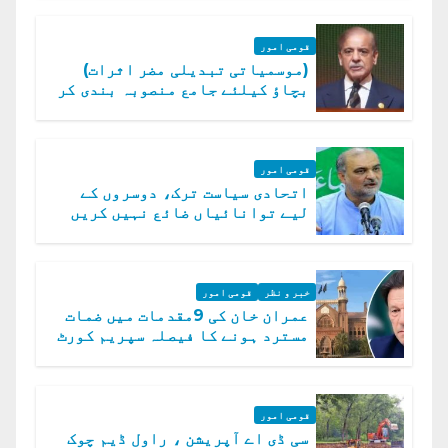
قومی امور
(موسمیاتی تبدیلی مضر اثرات)
بچاؤ کیلئے جامع منصوبہ بندی کر
رہے ہیں: وزیراعظم
قومی امور
اتحادی سیاست ترک، دوسروں کے
لیے توانائیاں ضائع نہیں کریں
گے، حافظ نعیم الرحمن
خبر و نظر
قومی امور
عمران خان کی 9مقدمات میں ضمات
مسترد ہونے کا فیصلہ سپریم کورٹ
میں چیلنج
قومی امور
سی ڈی اے آپریشن ، راول ڈیم چوک