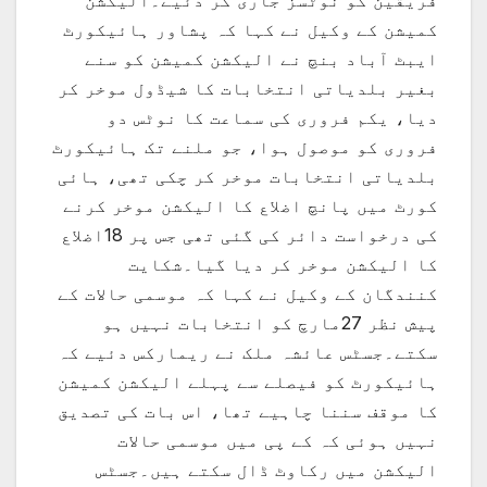
فریقین کو نوٹسز جاری کر دئیے۔الیکشن
کمیشن کے وکیل نے کہا کہ پشاور ہائیکورٹ
ایبٹ آباد بنچ نے الیکشن کمیشن کو سنے
بغیر بلدیاتی انتخابات کا شیڈول موخر کر
دیا، یکم فروری کی سماعت کا نوٹس دو
فروری کو موصول ہوا، جو ملنے تک ہائیکورٹ
بلدیاتی انتخابات موخر کر چکی تھی، ہائی
کورٹ میں پانچ اضلاع کا الیکشن موخر کرنے
کی درخواست دائر کی گئی تھی جس پر 18اضلاع
کا الیکشن موخر کر دیا گیا۔شکایت
کنندگان کے وکیل نے کہا کہ موسمی حالات کے
پیش نظر 27مارچ کو انتخابات نہیں ہو
سکتے۔جسٹس عائشہ ملک نے ریمارکس دئیے کہ
ہائیکورٹ کو فیصلے سے پہلے الیکشن کمیشن
کا موقف سننا چاہیے تھا، اس بات کی تصدیق
نہیں ہوئی کہ کے پی میں موسمی حالات
الیکشن میں رکاوٹ ڈال سکتے ہیں۔جسٹس