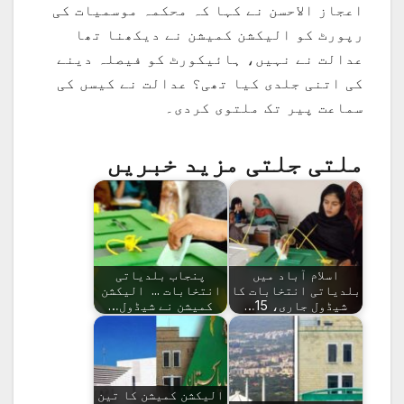
اعجاز الاحسن نے کہا کہ محکمہ موسمیات کی
رپورٹ کو الیکشن کمیشن نے دیکھنا تھا
عدالت نے نہیں، ہائیکورٹ کو فیصلہ دینے
کی اتنی جلدی کیا تھی؟ عدالت نے کیسں کی
سماعت پیر تک ملتوی کردی۔
ملتی جلتی مزید خبریں
اسلام آباد میں
پنجاب بلدیاتی
بلدیاتی انتخابات کا
انتخابات ... الیکشن
شیڈول جاری، 15…
کمیشن نے شیڈول…
الیکشن کمیشن کا تین