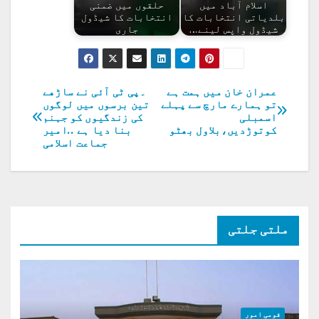
اسلام آباد میں
حلقوں میں ضمنی
بلدیاتی انتخابات کا
انتخابات کا شیڈول
شیڈول واپس لینے…
جاری
عمران خان میں ہمت ہے
۔پی ٹی آئی نے ساڑھے
پوسٹوں
تو ہمارے مارچ سے پہلے
تین برسوں میں لوگوں
اسمبلی
کی زندگیوں کو جہنم
کی
کوتوڑدیں،بلاول بھٹو
بنا دیا ہے ..امیر
جماعت اسلامی
نیویگیشن
ملتی جلتی
قومی امور