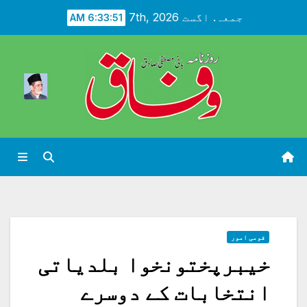
Ski
جمعہ. اگست 7th, 2026
6:33:52 AM
t
conten
قومی امور
خیبرپختونخوا بلدیاتی
انتخابات کے دوسرے