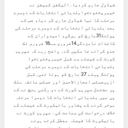
شیڈول جاری کردیا۔الیکشن کمیشن نے
خیبرپختونخوابلدیاتی انتخابات کے دوسرے
مرحلے کا نیا شیڈول جاری کر دیا، جس کے
بعد بلدیاتی انتخابات کے دوسرے مرحلے کی
پولنگ31مارچ کو ہوگی، امیدواران کے
کاغذات نامزدگی14فروری سے18 فروری تک
جمع کرائے جا سکیں گے۔ واضح رہے کہ سپریم
کورٹ کے فیصلے سے قبل خیبرپختونخوا
بلدیاتی انتخابات کے دوسرے مرحلے کی
پولنگ پہلے 27 مارچ کو ہونا تھی۔قبل
ازیںجسٹس اعجازالاحسن اور جسٹس عائشہ ملک
پر مشتمل سپریم کورٹ کے دو رکنی بنچ نے کے
پی میں بلدیاتی انتخابات کا دوسرا مرحلہ
موخر کرنے کے پشاور ہائیکورٹ کے فیصلے کے
خلاف درخواست کی سماعت کی۔ سپریم کورٹ نے
ہائیکورٹ کا فیصلہ معطل کرتے ہوئے