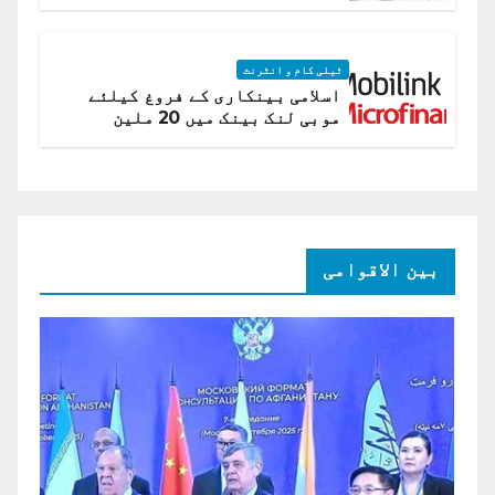
اے
ٹیلی کام و انٹرنٹ
اسلامی بینکاری کے فروغ کیلئے
موبی لنک بینک میں 20 ملین
امریکی ڈالر کی سرمایہ کاری
بین الاقوامی