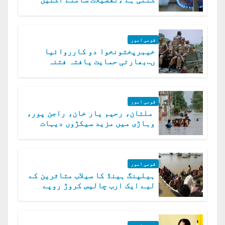
قومی امور
خیبرپختونخوا دو کارروائیا
ں..بھارتی حمایت یافتہ فتنہ
الخوارج کے 31 دہشت گرد ہلاک
قومی امور
ملتان، رحیم یار خان، راجن پور،
وہاڑی میں مزید سیکڑوں دیہات
ڈوب گئے
قومی امور
ہیلپنگ ہینڈ کا سیلاب متاثرین کے
لیے ایک ارب چالیس کروڑ روپے
امداد کا اعلان