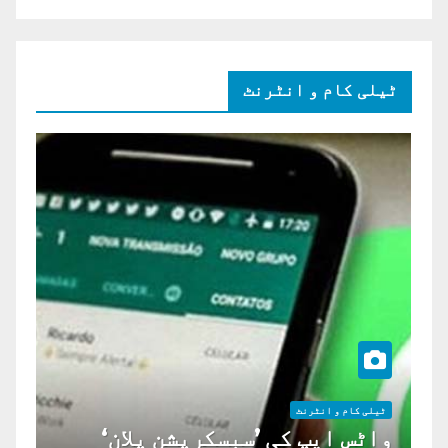
ٹیلی کام و انٹرنٹ
ٹیلی کام و انٹرنٹ
واٹس ایپ کی ’سبسکرپشن پلان‘