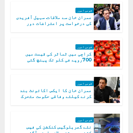
قومی امور
عمران خان سے ملاقات. سہیل آفریدی
کی درخواست پر اعتراضات دور
قومی امور
کراچی میں ٹماٹر کی قیمت میں
700روپے فی کلو تک پہنچ گئی
قومی امور
عمران خان کا ایکس اکائونٹ بند
کرنے کیلئے وفاقی حکومت متحرک
قومی امور
نئے گھریلوگیس کنکشن کی فیس
کتنی ہے ،تفصیلات سامنے آگئیں