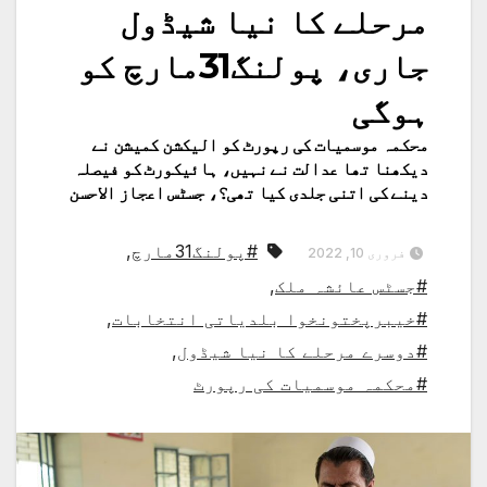
مرحلے کا نیا شیڈول
جاری، پولنگ31مارچ کو
ہوگی
محکمہ موسمیات کی رپورٹ کو الیکشن کمیشن نے
دیکھنا تھا عدالت نے نہیں، ہائیکورٹ کو فیصلہ
دینے کی اتنی جلدی کیا تھی؟، جسٹس اعجاز الاحسن
#پولنگ31مارچ
,
فروری 10, 2022
#جسٹس عائشہ ملک
,
#خیبرپختونخوا بلدیاتی انتخابات
,
#دوسرے مرحلے کا نیا شیڈول
,
#محکمہ موسمیات کی رپورٹ