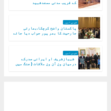
کے قریب مدنی مسجدشہید
قومی امور
پاکستان واضح کرچکا.بھارتی
جارحیت کا بھر پور جواب دیا جائے
گا.سید عاصم منیر
قومی امور
شہبازشریف او ایرانی صدرکے
درمیان ون آن ون ملاقات ( جنگ میں
دو ٹوک حمایت پر اظہار شکریہ)