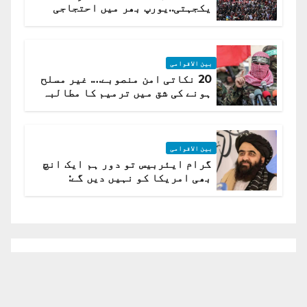
یکجہتی..یورپ بھر میں احتجاجی
لہر پھیل گئی
بین الاقوامی
20 نکاتی امن منصوبے…. غیر مسلح
ہونے کی شق میں ترمیم کا مطالبہ
بین الاقوامی
گرام ایئربیس تو دور ہم ایک انچ
بھی امریکا کو نہیں دیں گے:
افغانستان کا دو ٹوک مؤقف