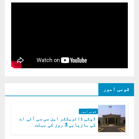
قومی امور
قومی امور
ڈپٹی ڈائریکٹر این سی سی آئی اے
کی بازیابی 3 روز کی مہلت