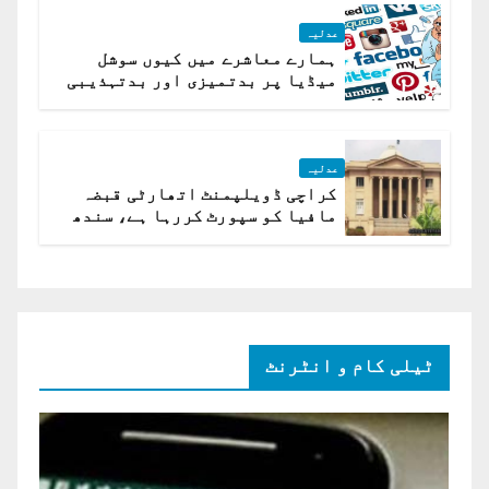
عدلیہ
ہمارے معاشرے میں کیوں سوشل
میڈیا پر بدتمیزی اور بدتہذیبی
ہے؟ اسلام آباد ہائیکورٹ
عدلیہ
کراچی ڈویلپمنٹ اتھارٹی قبضہ
مافیا کو سپورٹ کررہا ہے، سندھ
ہائی کورٹ برہم
ٹیلی کام و انٹرنٹ