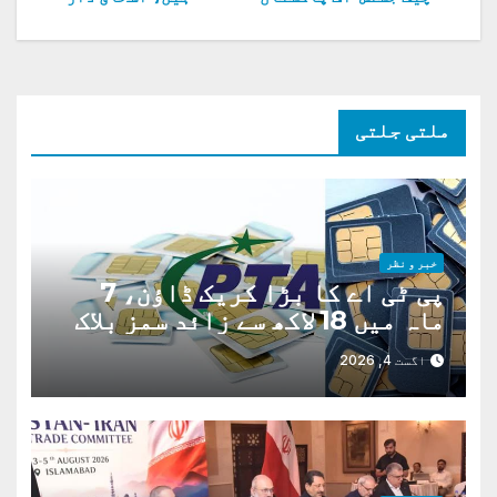
نیویگیشن
ملتی جلتی
خبر و نظر
پی ٹی اے کا بڑا کریک ڈاؤن، 7
ماہ میں 18 لاکھ سے زائد سمز بلاک
اگست 4, 2026