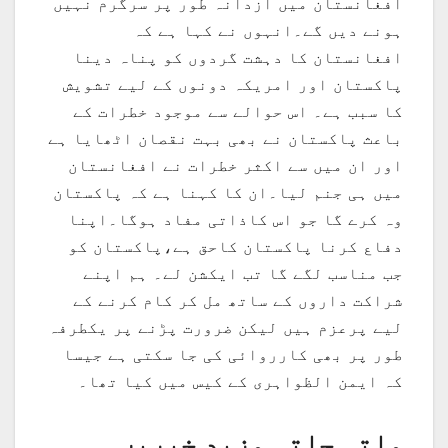
افغانستان میں آزدانہ طور پر سرگرم نہیں
ہونے دیں گے۔انہوں نے کہا ہے کہ
افغانستان کا دہشت گردوں کو پناہ دینا
پاکستان اور امریکہ دونوں کے لیے تشویش
کا سبب ہے۔ اس حوالے سے موجود خطرات کے
باعث پاکستان نے بھی بہت نقصان اٹھایا ہے
اور ان میں سے اکثر خطرات نے افغانستان
میں ہی جنم لیا۔ان کا کہنا ہے کہ پاکستان
وہ کرے گا جو اس کاذاتی مفاد ہوگا۔اپنا
دفاع کرنا پاکستان کاحق ہے،پاکستان کو
جب مناسب لگے گا تب ایکشن لے۔ ہم اپنے
شراکت داروں کے ساتھ مل کر کام کرنے کے
لیے پرعزم ہیں لیکن ضرورت پڑنے پر یکطرفہ
طور پر بھی کارروائی کی جا سکتی ہے جیسا
کہ ایمن الظواہری کے کیس میں کیا تھا۔
ملتی جلتی مزید خبریں