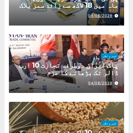
ماہ میں 18 لاکھ سے زائد سمز بلاک
04/08/2026
خبر و نظر
پاک ایران دوطرفہ تجارت 10 ارب
ڈالر تک بڑھانے کا عزم
04/08/2026
خبر و نظر
وفاق کی 10 لاکھ ٹن گندم درآمد کی