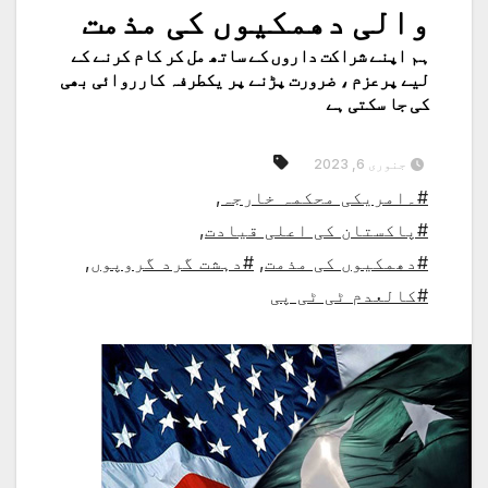
والی دھمکیوں کی مذمت
ہم اپنے شراکت داروں کے ساتھ مل کر کام کرنے کے
لیے پرعزم ، ضرورت پڑنے پر یکطرفہ کارروائی بھی
کی جا سکتی ہے
جنوری 6, 2023
#۔امریکی محکمہ خارجہ
,
#پاکستان کی اعلی قیادت
,
#دھمکیوں کی مذمت
,
#دہشت گرد گروپوں
,
#کالعدم ٹی ٹی پی