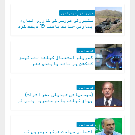
خبر و نظر
قومی امور
سکیورٹی فورسز کی کارروائیاں،
بھارتی حمایت یافتہ 19 دہشت گرد
ہلاک
قومی امور
گھریلو استعمال کیلئے نئے گیسز
کنکشن پر عائد پابندی ختم
قومی امور
(موسمیاتی تبدیلی مضر اثرات)
بچاؤ کیلئے جامع منصوبہ بندی کر
رہے ہیں: وزیراعظم
قومی امور
اتحادی سیاست ترک، دوسروں کے