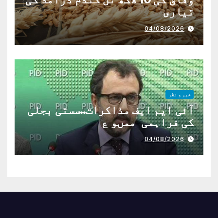
تیاری
04/08/2026
خبر و نظر
آئی ایم ایف مذاکرات..سستی بجلی
کی فراہمی ممںو ع
04/08/2026