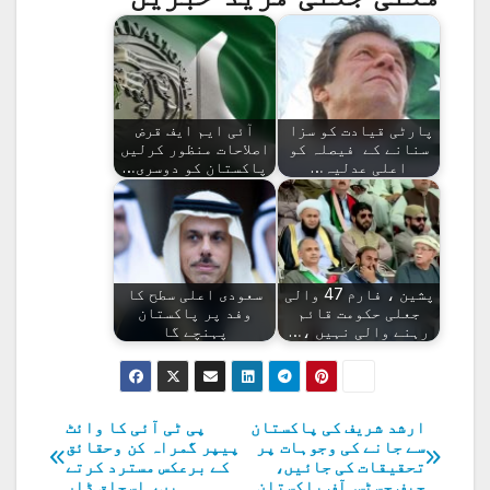
پارٹی قیادت کو سزا
آئی ایم ایف قرض
سنانے کے فیصلہ کو
اصلاحات منظور کرلیں
اعلی عدلیہ…
پاکستان کو دوسری…
پشین ، فارم 47 والی
سعودی اعلی سطح کا
جعلی حکومت قائم
وفد پر پاکستان
رہنے والی نہیں ،…
پہنچے گا
ارشد شریف کی پاکستان
پی ٹی آئی کا وائٹ
پوسٹوں
سے جانے کی وجوہات پر
پیپر گمراہ کن وحقائق
تحقیقات کی جائیں،
کے برعکس مسترد کرتے
کی
چیف جسٹس آف پاکستان
ہیں، اسحاق ڈار