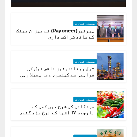
صنعت و تجارت
پیونیر(Payoneer) نے میزان بینک
کے ساتھ شراکت داری
صنعت و تجارت
تیل ریفائنرئیز ناقص تیل کی
فراہمی سے کینسر، دمہ پھیلا رہی
ہیں قائمہ کمیٹی میں انکشاف
صنعت و تجارت
مہنگائی کی شرح میں کمی کے
باوجود 17 اشیا کے نرخ بڑھ گئے،
ادارہ شماریات