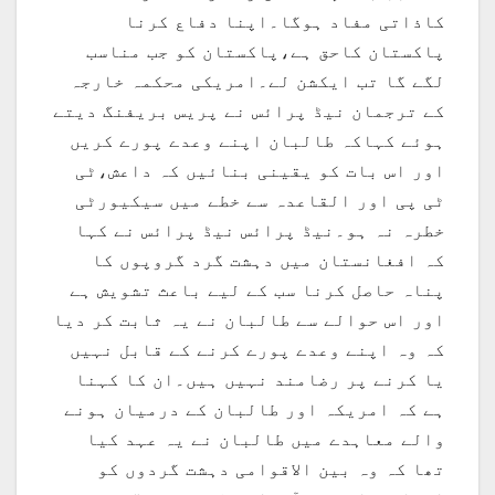
کاذاتی مفاد ہوگا۔اپنا دفاع کرنا
پاکستان کاحق ہے،پاکستان کو جب مناسب
لگے گا تب ایکشن لے۔امریکی محکمہ خارجہ
کے ترجمان نیڈ پرائس نے پریس بریفنگ دیتے
ہوئے کہاکہ طالبان اپنے وعدے پورے کریں
اور اس بات کو یقینی بنائیں کہ داعش،ٹی
ٹی پی اور القاعدہ سے خطے میں سیکیورٹی
خطرہ نہ ہو۔نیڈ پرائس نیڈ پرائس نے کہا
کہ افغانستان میں دہشت گرد گروپوں کا
پناہ حاصل کرنا سب کے لیے باعث تشویش ہے
اور اس حوالے سے طالبان نے یہ ثابت کر دیا
کہ وہ اپنے وعدے پورے کرنے کے قابل نہیں
یا کرنے پر رضامند نہیں ہیں۔ان کا کہنا
ہے کہ امریکہ اور طالبان کے درمیان ہونے
والے معاہدے میں طالبان نے یہ عہد کیا
تھا کہ وہ بین الاقوامی دہشت گردوں کو