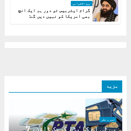
بین الاقوامی
گرام ایئربیس تو دور ہم ایک انچ
بھی امریکا کو نہیں دیں گے:
افغانستان کا دو ٹوک مؤقف
مزید
خبر و نظر
پی ٹی اے کا بڑا کریک ڈاؤن، 7