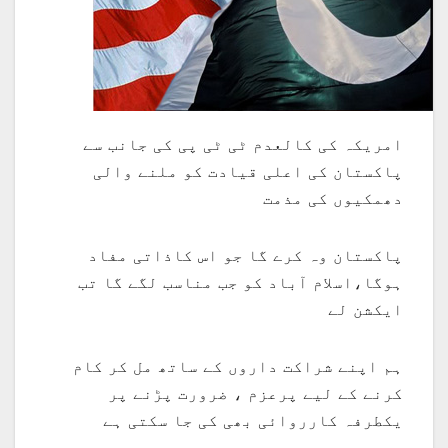
امریکہ کی کالعدم ٹی ٹی پی کی جانب سے
پاکستان کی اعلی قیادت کو ملنے والی
دھمکیوں کی مذمت
پاکستان وہ کرے گا جو اس کاذاتی مفاد
ہوگا،اسلام آباد کو جب مناسب لگے گا تب
ایکشن لے
ہم اپنے شراکت داروں کے ساتھ مل کر کام
کرنے کے لیے پرعزم ، ضرورت پڑنے پر
یکطرفہ کارروائی بھی کی جا سکتی ہے