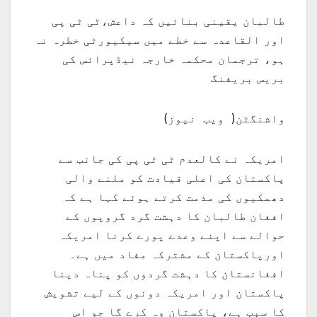
طالبان یقینی بنائیں کہ داعش،ٹی ٹی پی
اور القاعدہ سے خطے میں سیکیورٹی خطرہ نہ
ہو، ترجمان محکمہ خارجہ نیڈپرائس کی
بریس بریفنگ
واشنگٹن( ویب نیوز)
امریکہ نے کالعدم ٹی ٹی پی کی جانب سے
پاکستان کی اعلی قیادت کو ملنے والی
دھمکیوں کی مذمت کرتے ہوئے کہا ہے کہ
افغان طالبان کا دہشت گرد گروپوں کے
حوالے سے اپنے وعدے پورے کرنا امریکہ
اورپاکستان کے مشترکہ مفاد میں ہے۔
افغانستان کا دہشت گردوں کو پناہ دینا
پاکستان اور امریکہ دونوں کے لیے تشویش
کا سبب ہے، پاکستان وہ کرے گا جو اس