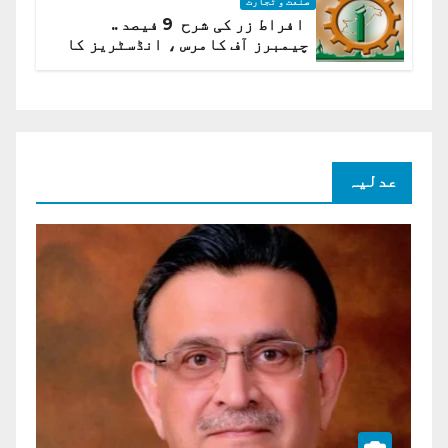
صنعت و تجارت
افراط زر کی شرح 9 فیصد ..
چیمبرز آف کامرس ، انڈسٹریز کا
شرح سود میں کمی کا مطالبہ
عدلیہ