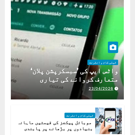
ٹیلی کام و انٹرنٹ
واٹس ایپ کی ’سبسکرپشن پلان‘
متعارف کروانے کی تیاری
23/04/2026
ٹیلی کام و انٹرنٹ
موبائل پیکجز کی قیمتیں ماہانہ
بنیادوں پر بڑھانے پر پابندی