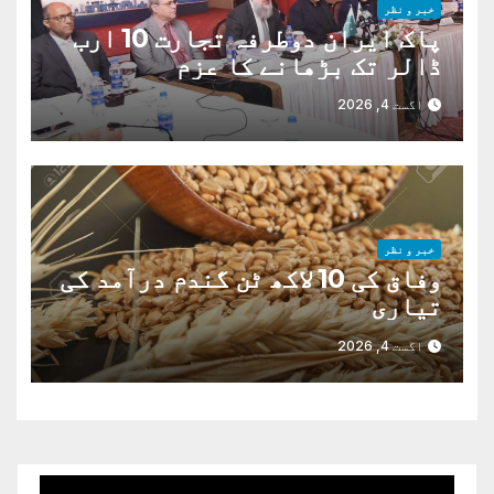
خبر و نظر
پاک ایران دوطرفہ تجارت 10 ارب
ڈالر تک بڑھانے کا عزم
اگست 4, 2026
خبر و نظر
وفاق کی 10 لاکھ ٹن گندم درآمد کی
تیاری
اگست 4, 2026