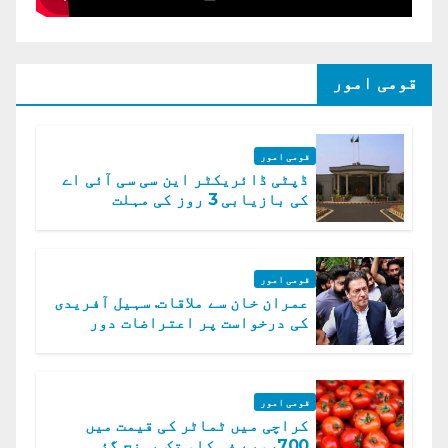
قومی امور
قومی امور
ڈپٹی ڈائریکٹر این سی سی آئی اے
کی بازیابی 3 روز کی مہلت
قومی امور
عمران خان سے ملاقات. سہیل آفریدی
کی درخواست پر اعتراضات دور
قومی امور
کراچی میں ٹماٹر کی قیمت میں
700روپے فی کلو تک پہنچ گئی