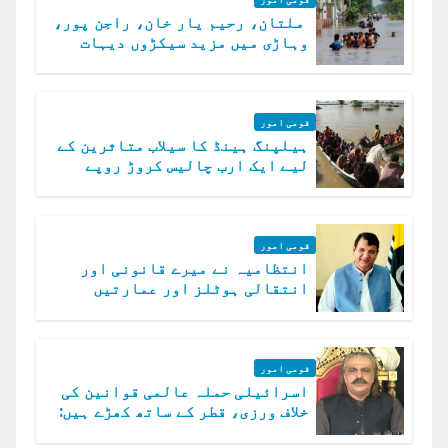
ملتان، رحیم یار خان، راجن پور،
وہاڑی میں مزید سیکڑوں دیہات
ڈوب گئے
قومی امور
ہیلپنگ ہینڈ کا سیلاب متاثرین کے
لیے ایک ارب چالیس کروڑ روپے
امداد کا اعلان
قومی امور
انتظامیہ نے میرے قانونی اور
انتقالی ہوٹلز اور عمارتیں
مسمار کر دیں، ملک صدیق
قومی امور
اسرائیلی حملہ عالمی قوانین کی
خلاف ورزی، قطر کے ساتھ کھڑے ہیں:
دفتر خارجہ