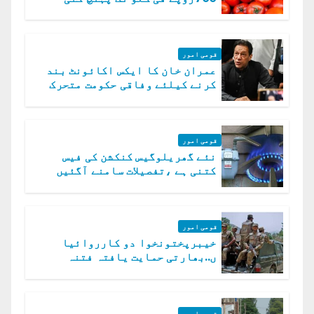
قومی امور
عمران خان کا ایکس اکائونٹ بند
کرنے کیلئے وفاقی حکومت متحرک
قومی امور
نئے گھریلوگیس کنکشن کی فیس
کتنی ہے ،تفصیلات سامنے آگئیں
قومی امور
خیبرپختونخوا دو کارروائیا
ں..بھارتی حمایت یافتہ فتنہ
الخوارج کے 31 دہشت گرد ہلاک
قومی امور