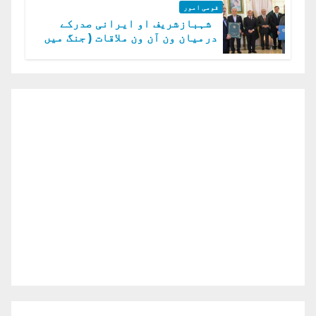
قومی امور
شہبازشریف او ایرانی صدرکے
درمیان ون آن ون ملاقات ( جنگ میں
دو ٹوک حمایت پر اظہار شکریہ)