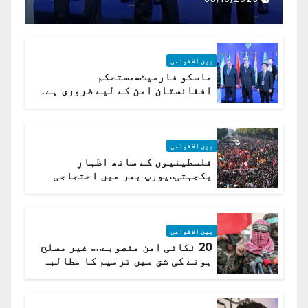
بین الاقوامی
ماسکو فارمیٹ..مستحکم
افغانستان امن کے لیے ضروری ہے۔
(روسی وزیرِ خارجہ )
بین الاقوامی
فلسطینیوں کے ساتھ اظہارِ
یکجہتی..یورپ بھر میں احتجاجی
لہر پھیل گئی
بین الاقوامی
20 نکاتی امن منصوبے…. غیر مسلح
ہونے کی شق میں ترمیم کا مطالبہ