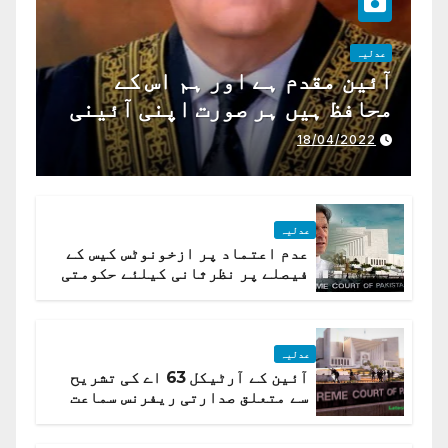
عدلیہ
آئین مقدم ہے اور ہم اس کے
محافظ ہیں ہر صورت اپنی آئینی
ذمہ داری ادا کرینگے ، چیف
18/04/2022
جسٹس پاکستان
عدلیہ
عدم اعتماد پر ازخونوٹس کیس کے
فیصلے پر نظرثانی کیلئے حکومتی
تیار درخواست دائر نہ ہوسکی
عدلیہ
آئین کے آرٹیکل 63 اے کی تشریح
سے متعلق صدارتی ریفرنس سماعت
کیلئے مقرر