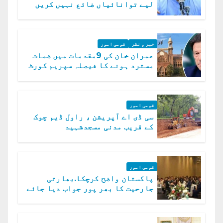
لیے توانائیاں ضائع نہیں کریں
گے، حافظ نعیم الرحمن
خبر و نظر
قومی امور
عمران خان کی 9مقدمات میں ضمات
مسترد ہونے کا فیصلہ سپریم کورٹ
میں چیلنج
قومی امور
سی ڈی اے آپریشن ، راول ڈیم چوک
کے قریب مدنی مسجدشہید
قومی امور
پاکستان واضح کرچکا.بھارتی
جارحیت کا بھر پور جواب دیا جائے
گا.سید عاصم منیر