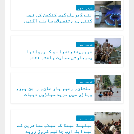
قومی امور
نئے گھریلوگیس کنکشن کی فیس
کتنی ہے ،تفصیلات سامنے آگئیں
قومی امور
خیبرپختونخوا دو کارروائیا
ں..بھارتی حمایت یافتہ فتنہ
الخوارج کے 31 دہشت گرد ہلاک
قومی امور
ملتان، رحیم یار خان، راجن پور،
وہاڑی میں مزید سیکڑوں دیہات
ڈوب گئے
قومی امور
ہیلپنگ ہینڈ کا سیلاب متاثرین کے
لیے ایک ارب چالیس کروڑ روپے