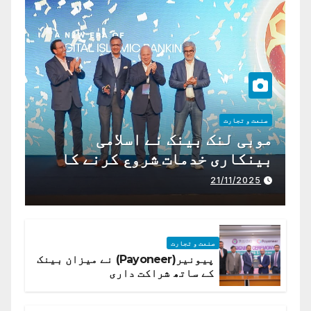
صنعت و تجارت
موبی لنک بینک نے اسلامی
بینکاری خدمات شروع کرنے کا
اعلان کیا ہے،
21/11/2025
صنعت و تجارت
پیونیر(Payoneer) نے میزان بینک
کے ساتھ شراکت داری