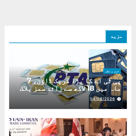
مزید
خبر و نظر
پی ٹی اے کا بڑا کریک ڈاؤن، 7
ماہ میں 18 لاکھ سے زائد سمز بلاک
04/08/2026