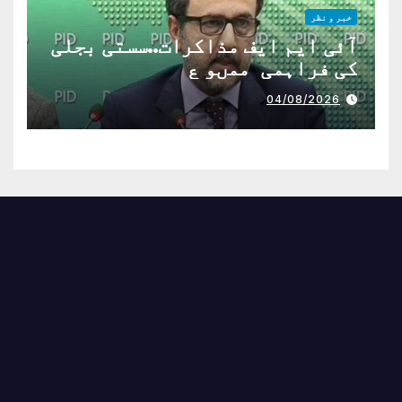
خبر و نظر
آئی ایم ایف مذاکرات..سستی بجلی
کی فراہمی ممںو ع
04/08/2026