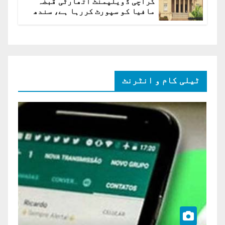
کراچی ڈویلپمنٹ اتھارٹی قبضہ
مافیا کو سپورٹ کررہا ہے، سندھ
ہائی کورٹ برہم
ٹیلی کام و انٹرنٹ