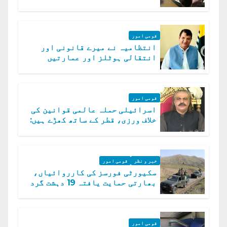
امداد کا اعلان
قومی امور
انتظامیہ نے میرے قانونی اور
انتقالی ہوٹلز اور عمارتیں
مسمار کر دیں، ملک صدیق
قومی امور
اسرائیلی حملہ عالمی قوانین کی
خلاف ورزی، قطر کے ساتھ کھڑے ہیں:
دفتر خارجہ
خبر و نظر
قومی امور
سکیورٹی فورسز کی کارروائیاں،
بھارتی حمایت یافتہ 19 دہشت گرد
ہلاک
قومی امور