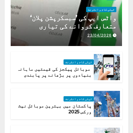
ٹیلی کام و انٹرنٹ
واٹس ایپ کی ’سبسکرپشن پلان‘
متعارف کروانے کی تیاری
23/04/2026
ٹیلی کام و انٹرنٹ
موبائل پیکجز کی قیمتیں ماہانہ
بنیادوں پر بڑھانے پر پابندی
ٹیلی کام و انٹرنٹ
پاکستان میں بہترین موبائل نیٹ
ورکس 2025