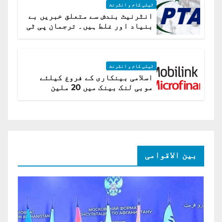
ٹیلی کام و انٹرنٹ
انٹرنیٹ بندش سے متعلق خبریں بے
بنیاد اور غلط ہیں۔ ترجمان پی ٹی
اے
ٹیلی کام و انٹرنٹ
اسلامی بینکاری کے فروغ کیلئے
موبی لنک بینک میں 20 ملین
امریکی ڈالر کی سرمایہ کاری
بین الاقوامی