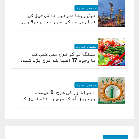
صنعت و تجارت
تیل ریفائنرئیز ناقص تیل کی
فراہمی سے کینسر، دمہ پھیلا رہی
ہیں قائمہ کمیٹی میں انکشاف
صنعت و تجارت
مہنگائی کی شرح میں کمی کے
باوجود 17 اشیا کے نرخ بڑھ گئے،
ادارہ شماریات
صنعت و تجارت
افراط زر کی شرح 9 فیصد ..
چیمبرز آف کامرس ، انڈسٹریز کا
شرح سود میں کمی کا مطالبہ