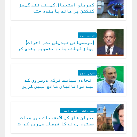
گھریلو استعمال کیلئے نئے گیسز
کنکشن پر عائد پابندی ختم
قومی امور
(موسمیاتی تبدیلی مضر اثرات)
بچاؤ کیلئے جامع منصوبہ بندی کر
رہے ہیں: وزیراعظم
قومی امور
اتحادی سیاست ترک، دوسروں کے
لیے توانائیاں ضائع نہیں کریں
گے، حافظ نعیم الرحمن
خبر و نظر
قومی امور
عمران خان کی 9مقدمات میں ضمات
مسترد ہونے کا فیصلہ سپریم کورٹ
میں چیلنج