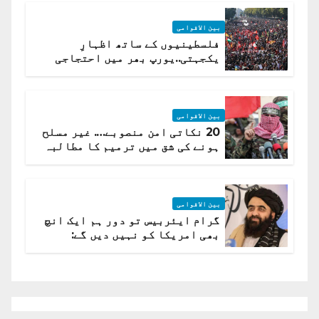
بین الاقوامی
فلسطینیوں کے ساتھ اظہارِ
یکجہتی..یورپ بھر میں احتجاجی
لہر پھیل گئی
بین الاقوامی
20 نکاتی امن منصوبے…. غیر مسلح
ہونے کی شق میں ترمیم کا مطالبہ
بین الاقوامی
گرام ایئربیس تو دور ہم ایک انچ
بھی امریکا کو نہیں دیں گے:
افغانستان کا دو ٹوک مؤقف