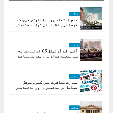
عدلیہ
عدم اعتماد پر ازخونوٹس کیس کے
فیصلے پر نظرثانی کیلئے حکومتی
تیار درخواست دائر نہ ہوسکی
عدلیہ
آئین کے آرٹیکل 63 اے کی تشریح
سے متعلق صدارتی ریفرنس سماعت
کیلئے مقرر
عدلیہ
ہمارے معاشرے میں کیوں سوشل
میڈیا پر بدتمیزی اور بدتہذیبی
ہے؟ اسلام آباد ہائیکورٹ
عدلیہ