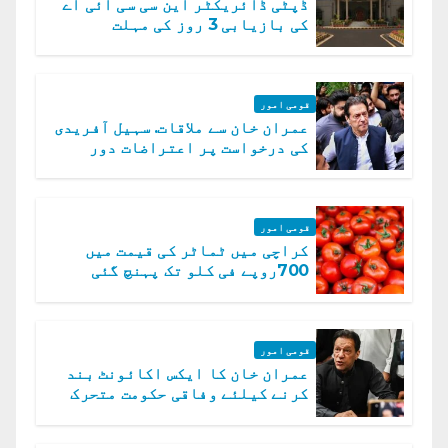
ڈپٹی ڈائریکٹر این سی سی آئی اے
کی بازیابی 3 روز کی مہلت
قومی امور
عمران خان سے ملاقات. سہیل آفریدی
کی درخواست پر اعتراضات دور
قومی امور
کراچی میں ٹماٹر کی قیمت میں
700روپے فی کلو تک پہنچ گئی
قومی امور
عمران خان کا ایکس اکائونٹ بند
کرنے کیلئے وفاقی حکومت متحرک