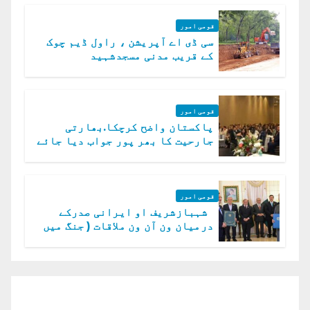
قومی امور
سی ڈی اے آپریشن ، راول ڈیم چوک
کے قریب مدنی مسجدشہید
قومی امور
پاکستان واضح کرچکا.بھارتی
جارحیت کا بھر پور جواب دیا جائے
گا.سید عاصم منیر
قومی امور
شہبازشریف او ایرانی صدرکے
درمیان ون آن ون ملاقات ( جنگ میں
دو ٹوک حمایت پر اظہار شکریہ)