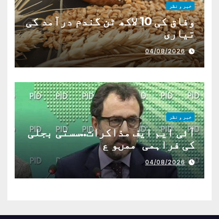
خبر و نظر
وفاق کی 10 لاکھ ٹن گندم درآمد کی
تیاری
04/08/2026
خبر و نظر
آئی ایم ایف مذاکرات..سستی بجلی
کی فراہمی ممںو ع
04/08/2026