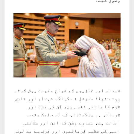
وصول کیے۔
شہداء اور غازیوں کو خراجِ عقیدت پیش کرتے
ہوئے فیلڈ مارشل نے کہاکہ شہداء اور غازی
قوم کا دائمی فخر ہیں، ان کی عزت اور
قربانی ہر پاکستانی کے لیے ایک مقدس
امانت ہے، ہمارے وطن کا امن اور سلامتی
انہی کی عظیم قربانیوں اور فرض سے بے لوث