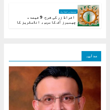
صنعت و تجارت
افراط زر کی شرح 9 فیصد ..
چیمبرز آف کامرس ، انڈسٹریز کا
شرح سود میں کمی کا مطالبہ
عدلیہ