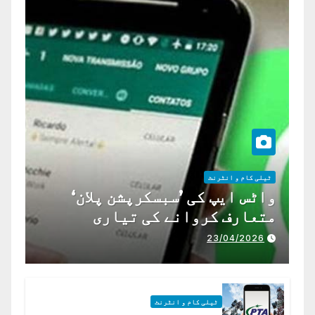
ٹیلی کام و انٹرنٹ
واٹس ایپ کی ’سبسکرپشن پلان‘
متعارف کروانے کی تیاری
23/04/2026
ٹیلی کام و انٹرنٹ