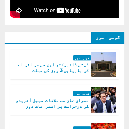
قومی امور
قومی امور
ڈپٹی ڈائریکٹر این سی سی آئی اے
کی بازیابی 3 روز کی مہلت
قومی امور
عمران خان سے ملاقات. سہیل آفریدی
کی درخواست پر اعتراضات دور
قومی امور