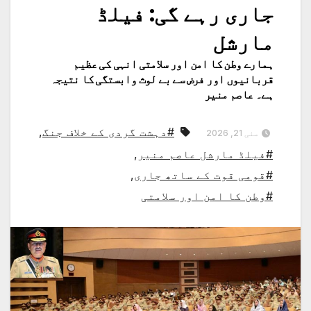
جاری رہے گی: فیلڈ
مارشل
ہمارے وطن کا امن اور سلامتی انہی کی عظیم
قربانیوں اور فرض سے بے لوث وابستگی کا نتیجہ
ہے۔ عاصم منیر
#دہشت گردی کے خلاف جنگ
,
مئی 21, 2026
#فیلڈ مارشل عاصم منیر
,
#قومی قوت کے ساتھ جاری
,
#وطن کا امن اور سلامتی