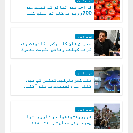
کراچی میں ٹماٹر کی قیمت میں
700روپے فی کلو تک پہنچ گئی
قومی امور
عمران خان کا ایکس اکائونٹ بند
کرنے کیلئے وفاقی حکومت متحرک
قومی امور
نئے گھریلوگیس کنکشن کی فیس
کتنی ہے ،تفصیلات سامنے آگئیں
قومی امور
خیبرپختونخوا دو کارروائیا
ں..بھارتی حمایت یافتہ فتنہ
الخوارج کے 31 دہشت گرد ہلاک