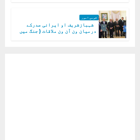
قومی امور
شہبازشریف او ایرانی صدرکے
درمیان ون آن ون ملاقات ( جنگ میں
دو ٹوک حمایت پر اظہار شکریہ)