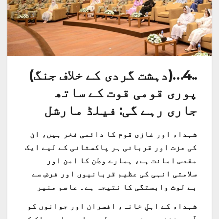
..4…(دہشت گردی کے خلاف جنگ)
پوری قومی قوت کے ساتھ
جاری رہے گی: فیلڈ مارشل
شہداء اور غازی قوم کا دائمی فخر ہیں، ان
کی عزت اور قربانی ہر پاکستانی کے لیے ایک
مقدس امانت ہے، ہمارے وطن کا امن اور
سلامتی انہی کی عظیم قربانیوں اور فرض سے
بے لوث وابستگی کا نتیجہ ہے۔ عاصم منیر
شہداء کے اہلِ خانہ، افسران اور جوانوں کو