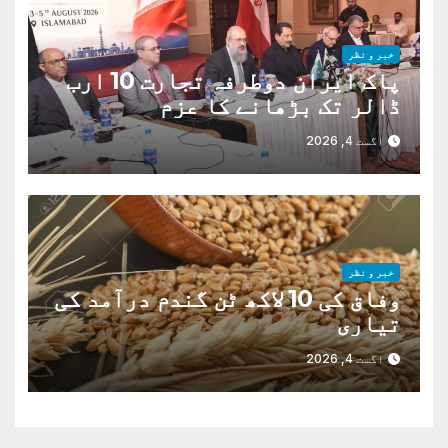
خبر و نظر
پاک ایران دوطرفہ تجارت 10 ارب
ڈالر تک بڑھانے کا عزم
اگست 4, 2026
خبر و نظر
وفاق کی 10 لاکھ ٹن گندم درآمد کی
تیاری
اگست 4, 2026