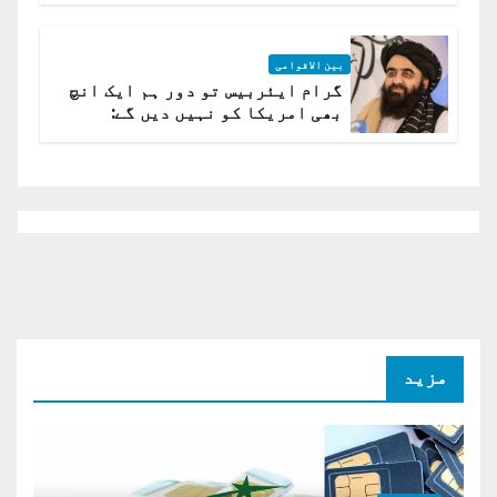
بین الاقوامی
گرام ایئربیس تو دور ہم ایک انچ
بھی امریکا کو نہیں دیں گے:
افغانستان کا دو ٹوک مؤقف
مزید