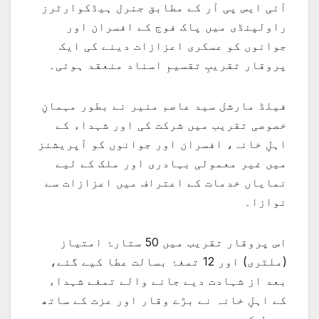
آئی ایس پی آر کے مطابق جنرل ہیڈکوارٹرز
راولپنڈی میں پاک فوج کے افسران اور
جوانوں کو عسکری اعزازات دینے کی ایک
پروقار تقریبِ تقسیمِ اسناد منعقد ہوئی۔
فیلڈ مارشل سید عاصم منیر نے بطور مہمانِ
خصوصی تقریب میں شرکت کی اور شہداء کے
اہلِ خانہ، افسران اور جوانوں کو آپریشنز
میں غیر معمولی بہادری اور ملک کے لیے
نمایاں خدمات کے اعتراف میں اعزازات سے
نوازا۔
اس پروقار تقریب میں 50 ستارۂ امتیاز
(ملٹری) اور 12 تمغۂ بسالت عطا کیے گئے،
بعد از شہادت دیے جانے والے تمغے شہداء
کے اہلِ خانہ نے بڑے وقار اور عزت کے ساتھ