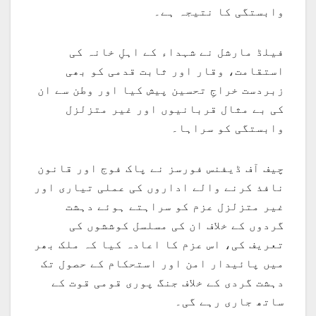
وابستگی کا نتیجہ ہے۔
فیلڈ مارشل نے شہداء کے اہلِ خانہ کی
استقامت، وقار اور ثابت قدمی کو بھی
زبردست خراجِ تحسین پیش کیا اور وطن سے ان
کی بے مثال قربانیوں اور غیر متزلزل
وابستگی کو سراہا۔
چیف آف ڈیفنس فورسز نے پاک فوج اور قانون
نافذ کرنے والے اداروں کی عملی تیاری اور
غیر متزلزل عزم کو سراہتے ہوئے دہشت
گردوں کے خلاف ان کی مسلسل کوششوں کی
تعریف کی، اس عزم کا اعادہ کیا کہ ملک بھر
میں پائیدار امن اور استحکام کے حصول تک
دہشت گردی کے خلاف جنگ پوری قومی قوت کے
ساتھ جاری رہے گی۔