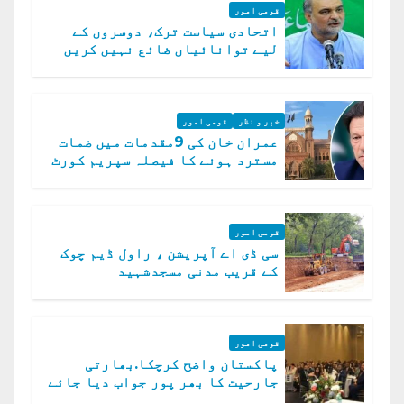
قومی امور
اتحادی سیاست ترک، دوسروں کے
لیے توانائیاں ضائع نہیں کریں
گے، حافظ نعیم الرحمن
خبر و نظر
قومی امور
عمران خان کی 9مقدمات میں ضمات
مسترد ہونے کا فیصلہ سپریم کورٹ
میں چیلنج
قومی امور
سی ڈی اے آپریشن ، راول ڈیم چوک
کے قریب مدنی مسجدشہید
قومی امور
پاکستان واضح کرچکا.بھارتی
جارحیت کا بھر پور جواب دیا جائے
گا.سید عاصم منیر