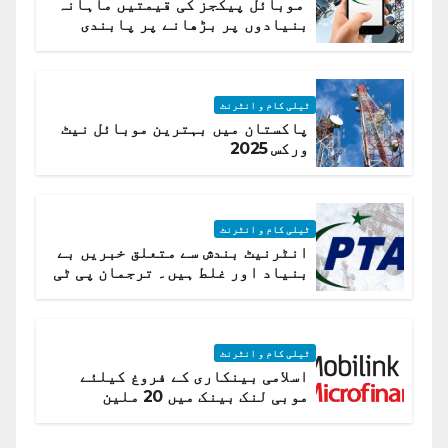
موبائل پیکجز کی قیمتیں ماہانہ
بنیادوں پر بڑھانے پر پابندی
ٹیلی کام و انٹرنٹ
پاکستان میں بہترین موبائل نیٹ
ورکس 2025
ٹیلی کام و انٹرنٹ
انٹرنیٹ بندش سے متعلق خبریں بے
بنیاد اور غلط ہیں۔ ترجمان پی ٹی
اے
ٹیلی کام و انٹرنٹ
اسلامی بینکاری کے فروغ کیلئے
موبی لنک بینک میں 20 ملین
امریکی ڈالر کی سرمایہ کاری