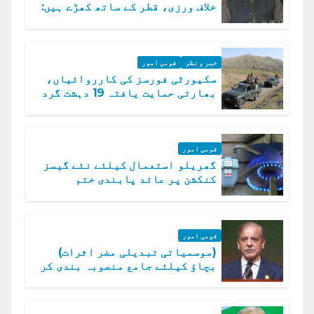
خلاف ورزی، قطر کے ساتھ کھڑے ہیں:
دفتر خارجہ
خبر و نظر
قومی امور
سکیورٹی فورسز کی کارروائیاں،
بھارتی حمایت یافتہ 19 دہشت گرد
ہلاک
قومی امور
گھریلو استعمال کیلئے نئے گیسز
کنکشن پر عائد پابندی ختم
قومی امور
(موسمیاتی تبدیلی مضر اثرات)
بچاؤ کیلئے جامع منصوبہ بندی کر
رہے ہیں: وزیراعظم