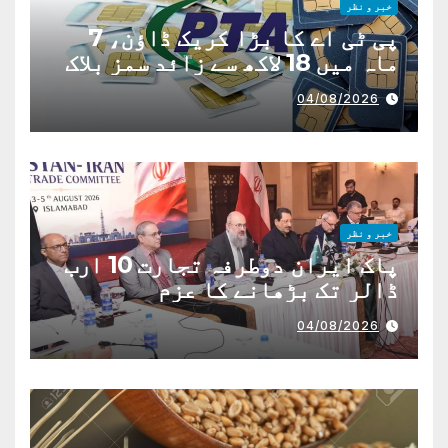
خبر و نظر
پی ٹی اے کا بڑا کریک ڈاؤن، 7
ماہ میں 18 لاکھ سے زائد سمز بلاک
04/08/2026
خبر و نظر
پاک ایران دوطرفہ تجارت 10 ارب
ڈالر تک بڑھانے کا عزم
04/08/2026