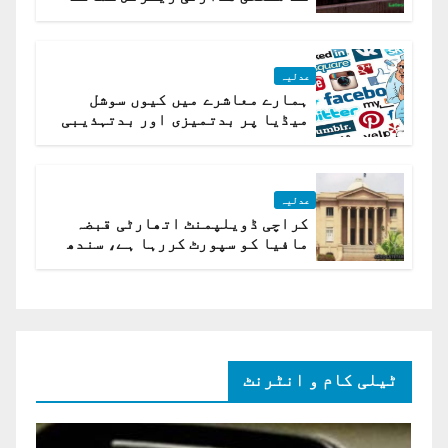
کیلئے مقرر
عدلیہ
ہمارے معاشرے میں کیوں سوشل
میڈیا پر بدتمیزی اور بدتہذیبی
ہے؟ اسلام آباد ہائیکورٹ
عدلیہ
کراچی ڈویلپمنٹ اتھارٹی قبضہ
مافیا کو سپورٹ کررہا ہے، سندھ
ہائی کورٹ برہم
ٹیلی کام و انٹرنٹ