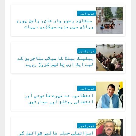
قومی امور
ملتان، رحیم یار خان، راجن پور،
وہاڑی میں مزید سیکڑوں دیہات
ڈوب گئے
قومی امور
ہیلپنگ ہینڈ کا سیلاب متاثرین کے
لیے ایک ارب چالیس کروڑ روپے
امداد کا اعلان
قومی امور
انتظامیہ نے میرے قانونی اور
انتقالی ہوٹلز اور عمارتیں
مسمار کر دیں، ملک صدیق
قومی امور
اسرائیلی حملہ عالمی قوانین کی