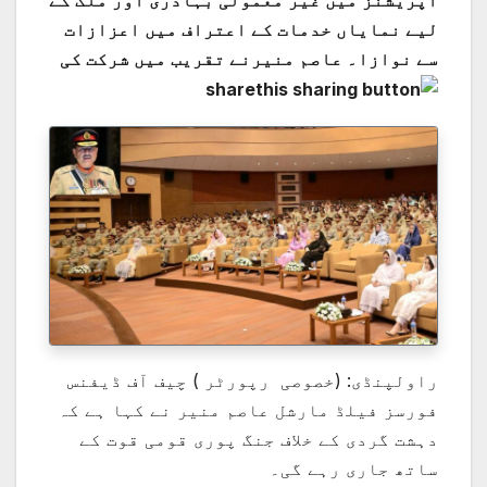
آپریشنز میں غیر معمولی بہادری اور ملک کے
لیے نمایاں خدمات کے اعتراف میں اعزازات
سے نوازا۔ عاصم منیرنے تقریب میں شرکت کی
راولپنڈی: (خصوصی رپورٹر ) چیف آف ڈیفنس
فورسز فیلڈ مارشل عاصم منیر نے کہا ہے کہ
دہشت گردی کے خلاف جنگ پوری قومی قوت کے
ساتھ جاری رہے گی۔