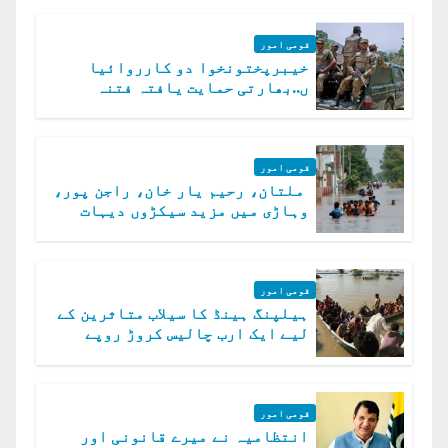
قومی امور
خیبرپختونخوا دو کارروائیا
ں..بھارتی حمایت یافتہ فتنہ
الخوارج کے 31 دہشت گرد ہلاک
قومی امور
ملتان، رحیم یار خان، راجن پور،
وہاڑی میں مزید سیکڑوں دیہات
ڈوب گئے
قومی امور
ہیلپنگ ہینڈ کا سیلاب متاثرین کے
لیے ایک ارب چالیس کروڑ روپے
امداد کا اعلان
قومی امور
انتظامیہ نے میرے قانونی اور