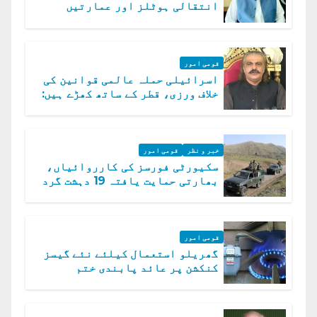
انتقالی ہوٹلز اور عمارتیں
مسمار کر دیں، ملک صدیق
قومی امور
اسرائیلی حملہ عالمی قوانین کی
خلاف ورزی، قطر کے ساتھ کھڑے ہیں:
دفتر خارجہ
خبر و نظر
قومی امور
سکیورٹی فورسز کی کارروائیاں،
بھارتی حمایت یافتہ 19 دہشت گرد
ہلاک
قومی امور
گھریلو استعمال کیلئے نئے گیسز
کنکشن پر عائد پابندی ختم