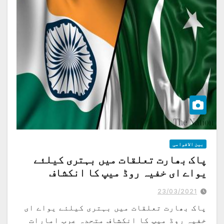
بین الاقوامی
پاک بھارت تعلقات میں بہتری کیلئے
یواے ای خفیہ روڈ میپ کا انکشاف
23/03/2021
پاک بھارت تعلقات میں بہتری کیلئے یواے ای
خفیہ روڈ میپ کا انکشاف متحدہ عرب امارات