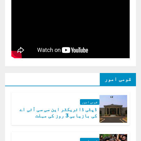
قومی امور
قومی امور
ڈپٹی ڈائریکٹر این سی سی آئی اے
کی بازیابی 3 روز کی مہلت
قومی امور