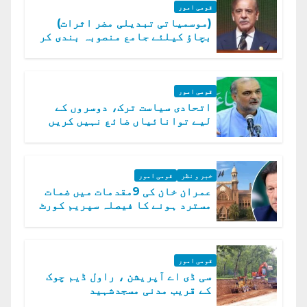
قومی امور
(موسمیاتی تبدیلی مضر اثرات)
بچاؤ کیلئے جامع منصوبہ بندی کر
رہے ہیں: وزیراعظم
قومی امور
اتحادی سیاست ترک، دوسروں کے
لیے توانائیاں ضائع نہیں کریں
گے، حافظ نعیم الرحمن
خبر و نظر
قومی امور
عمران خان کی 9مقدمات میں ضمات
مسترد ہونے کا فیصلہ سپریم کورٹ
میں چیلنج
قومی امور
سی ڈی اے آپریشن ، راول ڈیم چوک
کے قریب مدنی مسجدشہید