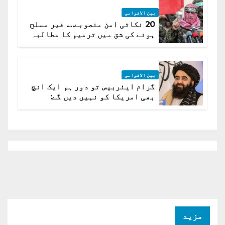
بین الاقوامی
20 نکاتی امن منصوبے…. غیر مسلح
ہونے کی شق میں ترمیم کا مطالبہ
بین الاقوامی
گرام ایئربیس تو دور ہم ایک انچ
بھی امریکا کو نہیں دیں گے:
افغانستان کا دو ٹوک مؤقف
مزید