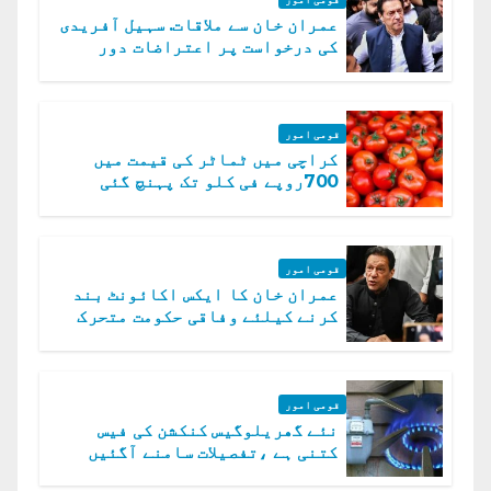
عمران خان سے ملاقات. سہیل آفریدی
کی درخواست پر اعتراضات دور
قومی امور
کراچی میں ٹماٹر کی قیمت میں
700روپے فی کلو تک پہنچ گئی
قومی امور
عمران خان کا ایکس اکائونٹ بند
کرنے کیلئے وفاقی حکومت متحرک
قومی امور
نئے گھریلوگیس کنکشن کی فیس
کتنی ہے ،تفصیلات سامنے آگئیں