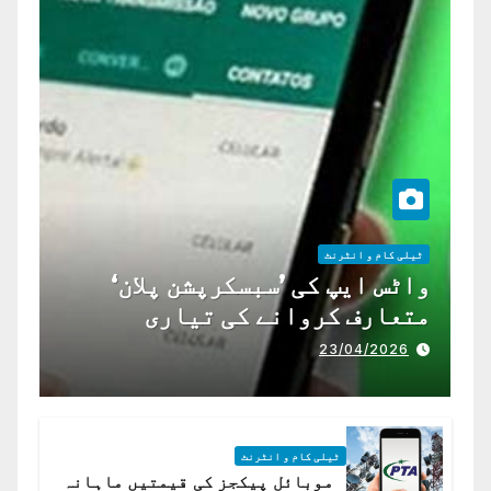
ٹیلی کام و انٹرنٹ
واٹس ایپ کی ’سبسکرپشن پلان‘
متعارف کروانے کی تیاری
23/04/2026
ٹیلی کام و انٹرنٹ
موبائل پیکجز کی قیمتیں ماہانہ