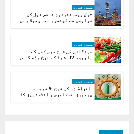
صنعت و تجارت
تیل ریفائنرئیز ناقص تیل کی
فراہمی سے کینسر، دمہ پھیلا رہی
ہیں قائمہ کمیٹی میں انکشاف
صنعت و تجارت
مہنگائی کی شرح میں کمی کے
باوجود 17 اشیا کے نرخ بڑھ گئے،
ادارہ شماریات
صنعت و تجارت
افراط زر کی شرح 9 فیصد ..
چیمبرز آف کامرس ، انڈسٹریز کا
شرح سود میں کمی کا مطالبہ