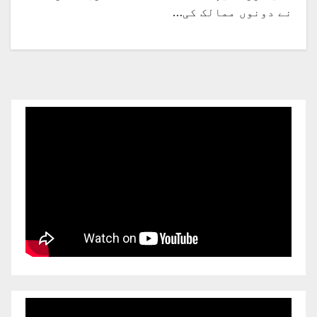
نے دونوں ممالک کی…