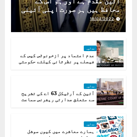
آئین مقدم ہے اور ہم اس کے
محافظ ہیں ہر صورت اپنی آئینی
ذمہ داری ادا کرینگے ، چیف
18/04/2022
جسٹس پاکستان
عدلیہ
عدم اعتماد پر ازخونوٹس کیس کے
فیصلے پر نظرثانی کیلئے حکومتی
تیار درخواست دائر نہ ہوسکی
عدلیہ
آئین کے آرٹیکل 63 اے کی تشریح
سے متعلق صدارتی ریفرنس سماعت
کیلئے مقرر
عدلیہ
ہمارے معاشرے میں کیوں سوشل