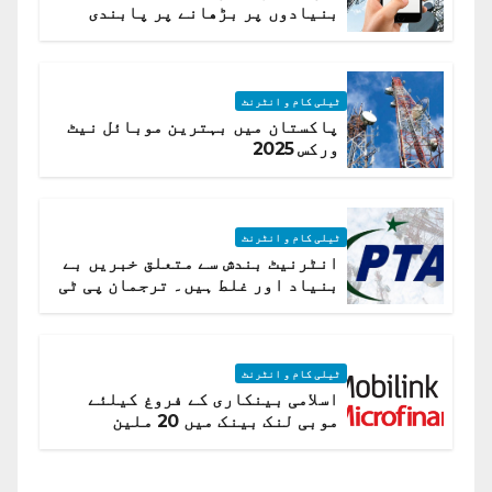
بنیادوں پر بڑھانے پر پابندی
ٹیلی کام و انٹرنٹ
پاکستان میں بہترین موبائل نیٹ
ورکس 2025
ٹیلی کام و انٹرنٹ
انٹرنیٹ بندش سے متعلق خبریں بے
بنیاد اور غلط ہیں۔ ترجمان پی ٹی
اے
ٹیلی کام و انٹرنٹ
اسلامی بینکاری کے فروغ کیلئے
موبی لنک بینک میں 20 ملین
امریکی ڈالر کی سرمایہ کاری