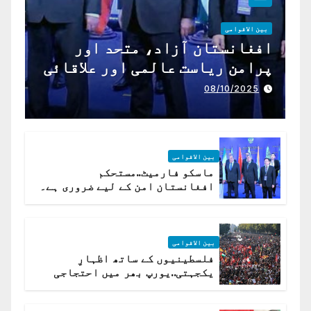
بین الاقوامی
افغانستان آزاد، متحد اور
پرامن ریاست عالمی اور علاقائی
تعاون کے لیے ناگزیر ہے
08/10/2025
بین الاقوامی
ماسکو فارمیٹ..مستحکم
افغانستان امن کے لیے ضروری ہے۔
(روسی وزیرِ خارجہ )
بین الاقوامی
فلسطینیوں کے ساتھ اظہارِ
یکجہتی..یورپ بھر میں احتجاجی
لہر پھیل گئی