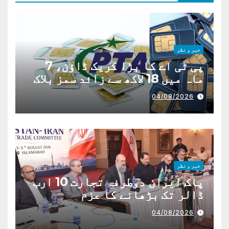
خبر و نظر
پی ٹی اے کا بڑا کریک ڈاؤن، 7
ماہ میں 18 لاکھ سے زائد سمز بلاک
04/08/2026
خبر و نظر
پاک ایران دوطرفہ تجارت 10 ارب
ڈالر تک بڑھانے کا عزم
04/08/2026