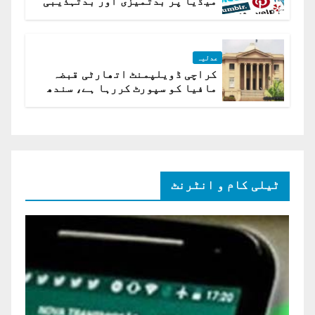
میڈیا پر بدتمیزی اور بدتہذیبی
ہے؟ اسلام آباد ہائیکورٹ
عدلیہ
کراچی ڈویلپمنٹ اتھارٹی قبضہ
مافیا کو سپورٹ کررہا ہے، سندھ
ہائی کورٹ برہم
ٹیلی کام و انٹرنٹ