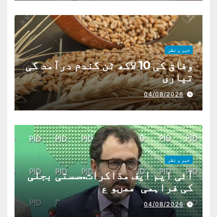
خبر و نظر
وفاق کی 10 لاکھ ٹن گندم درآمد کی
تیاری
04/08/2026
خبر و نظر
آئی ایم ایف مذاکرات..سستی بجلی
کی فراہمی ممںو ع
04/08/2026