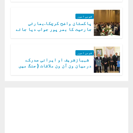
قومی امور
پاکستان واضح کرچکا.بھارتی
جارحیت کا بھر پور جواب دیا جائے
گا.سید عاصم منیر
قومی امور
شہبازشریف او ایرانی صدرکے
درمیان ون آن ون ملاقات ( جنگ میں
دو ٹوک حمایت پر اظہار شکریہ)