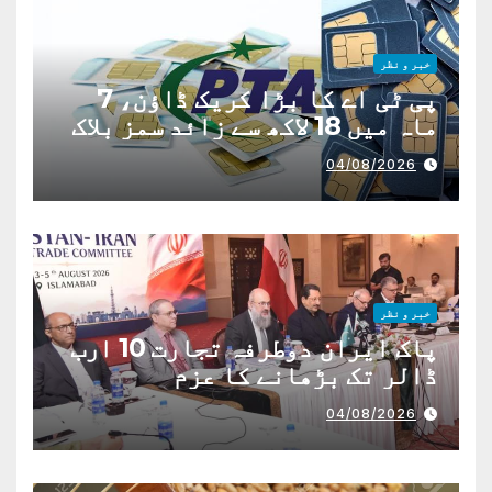
خبر و نظر
پی ٹی اے کا بڑا کریک ڈاؤن، 7
ماہ میں 18 لاکھ سے زائد سمز بلاک
04/08/2026
خبر و نظر
پاک ایران دوطرفہ تجارت 10 ارب
ڈالر تک بڑھانے کا عزم
04/08/2026