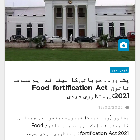
قومی امور
پشاور۔۔ صوبائی کا بینہ نے اہم مسودہ
قانون Food fortification Act
2021کی منظوری دیدی
15/02/2022
پشاور (ویب ڈیسک) خیبرپختونخوا کی صوبائی
کا بینہ نے ایک اہم مسودہ قانون Food
fortification Act 2021کی منظوری دیدی جس…