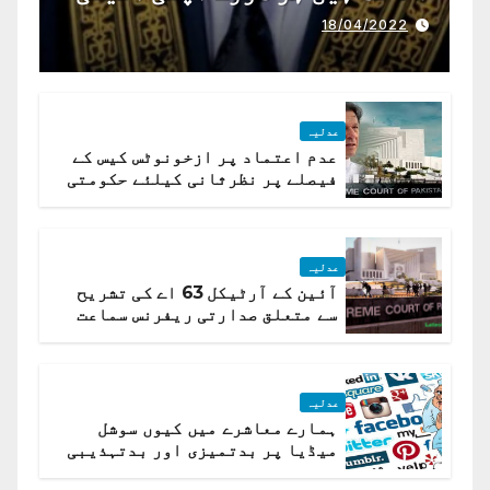
ذمہ داری ادا کرینگے ، چیف
18/04/2022
جسٹس پاکستان
عدلیہ
عدم اعتماد پر ازخونوٹس کیس کے
فیصلے پر نظرثانی کیلئے حکومتی
تیار درخواست دائر نہ ہوسکی
عدلیہ
آئین کے آرٹیکل 63 اے کی تشریح
سے متعلق صدارتی ریفرنس سماعت
کیلئے مقرر
عدلیہ
ہمارے معاشرے میں کیوں سوشل
میڈیا پر بدتمیزی اور بدتہذیبی
ہے؟ اسلام آباد ہائیکورٹ