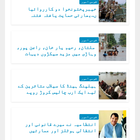
قومی امور
خیبرپختونخوا دو کارروائیا
ں..بھارتی حمایت یافتہ فتنہ
الخوارج کے 31 دہشت گرد ہلاک
قومی امور
ملتان، رحیم یار خان، راجن پور،
وہاڑی میں مزید سیکڑوں دیہات
ڈوب گئے
قومی امور
ہیلپنگ ہینڈ کا سیلاب متاثرین کے
لیے ایک ارب چالیس کروڑ روپے
امداد کا اعلان
قومی امور
انتظامیہ نے میرے قانونی اور
انتقالی ہوٹلز اور عمارتیں
مسمار کر دیں، ملک صدیق