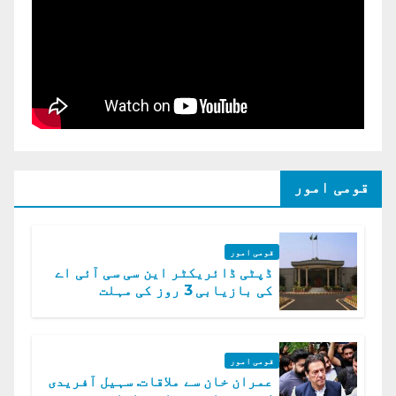
قومی امور
قومی امور
ڈپٹی ڈائریکٹر این سی سی آئی اے
کی بازیابی 3 روز کی مہلت
قومی امور
عمران خان سے ملاقات. سہیل آفریدی