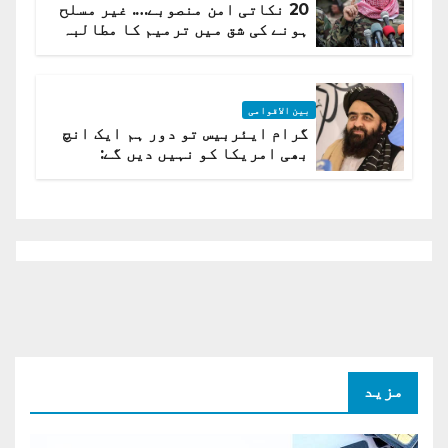
20 نکاتی امن منصوبے…. غیر مسلح
ہونے کی شق میں ترمیم کا مطالبہ
بین الاقوامی
گرام ایئربیس تو دور ہم ایک انچ
بھی امریکا کو نہیں دیں گے:
افغانستان کا دو ٹوک مؤقف
مزید