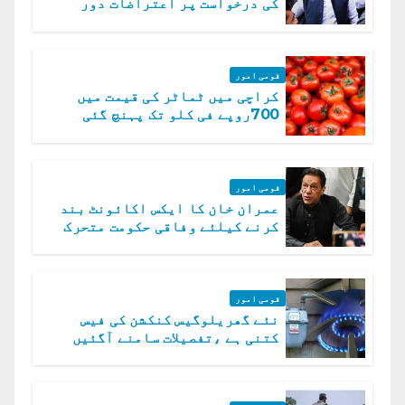
کی درخواست پر اعتراضات دور
قومی امور
کراچی میں ٹماٹر کی قیمت میں
700روپے فی کلو تک پہنچ گئی
قومی امور
عمران خان کا ایکس اکائونٹ بند
کرنے کیلئے وفاقی حکومت متحرک
قومی امور
نئے گھریلوگیس کنکشن کی فیس
کتنی ہے ،تفصیلات سامنے آگئیں