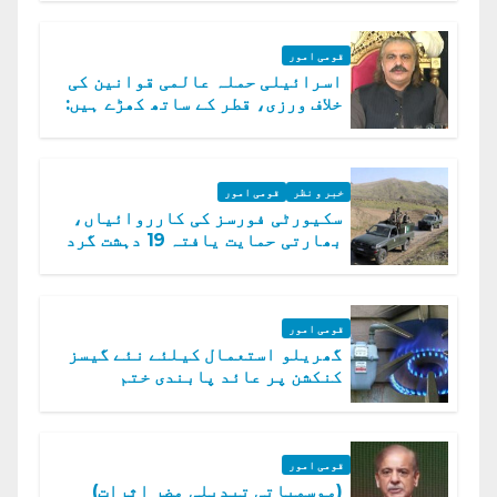
قومی امور
اسرائیلی حملہ عالمی قوانین کی
خلاف ورزی، قطر کے ساتھ کھڑے ہیں:
دفتر خارجہ
خبر و نظر
قومی امور
سکیورٹی فورسز کی کارروائیاں،
بھارتی حمایت یافتہ 19 دہشت گرد
ہلاک
قومی امور
گھریلو استعمال کیلئے نئے گیسز
کنکشن پر عائد پابندی ختم
قومی امور
(موسمیاتی تبدیلی مضر اثرات)