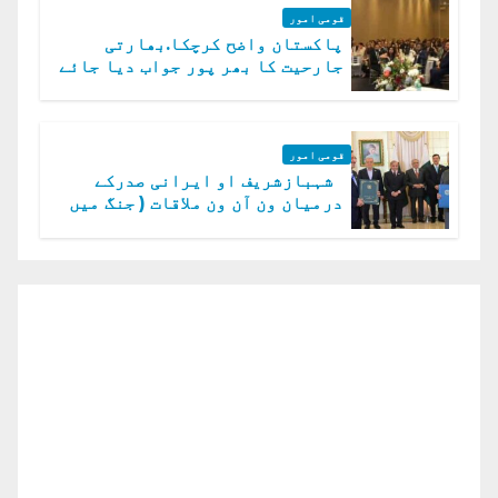
قومی امور
پاکستان واضح کرچکا.بھارتی
جارحیت کا بھر پور جواب دیا جائے
گا.سید عاصم منیر
قومی امور
شہبازشریف او ایرانی صدرکے
درمیان ون آن ون ملاقات ( جنگ میں
دو ٹوک حمایت پر اظہار شکریہ)