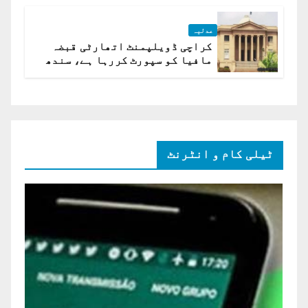
عدلیہ
کراچی ڈویلپمنٹ اتھارٹی قبضہ
مافیا کو سپورٹ کررہا ہے، سندھ
ہائی کورٹ برہم
ٹیلی کام و انٹرنٹ