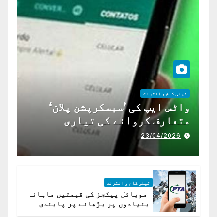
ٹیلی کام و انٹرنٹ
واٹس ایپ کی ’سبسکرپشن پلان‘
متعارف کروانے کی تیاری
23/04/2026
ٹیلی کام و انٹرنٹ
موبائل پیکجز کی قیمتیں ماہانہ
بنیادوں پر بڑھانے پر پابندی