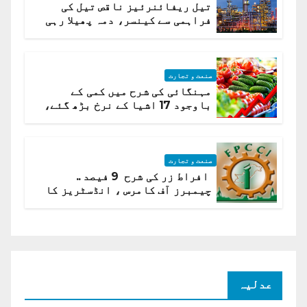
تیل ریفائنرئیز ناقص تیل کی
فراہمی سے کینسر، دمہ پھیلا رہی
ہیں قائمہ کمیٹی میں انکشاف
صنعت و تجارت
مہنگائی کی شرح میں کمی کے
باوجود 17 اشیا کے نرخ بڑھ گئے،
ادارہ شماریات
صنعت و تجارت
افراط زر کی شرح 9 فیصد ..
چیمبرز آف کامرس ، انڈسٹریز کا
شرح سود میں کمی کا مطالبہ
عدلیہ