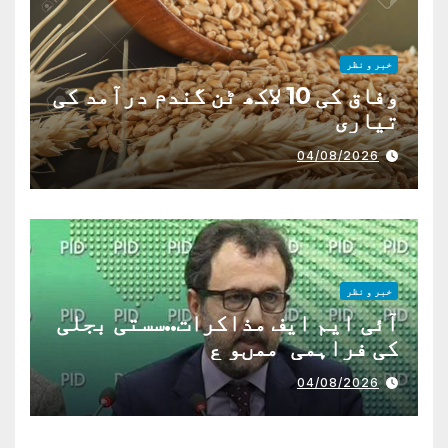
خبر و نظر
وفاق کی 10 لاکھ ٹن گندم درآمد کی
تیاری
04/08/2026
خبر و نظر
آئی ایم ایف مذاکرات..سستی بجلی
کی فراہمی ممںو ع
04/08/2026