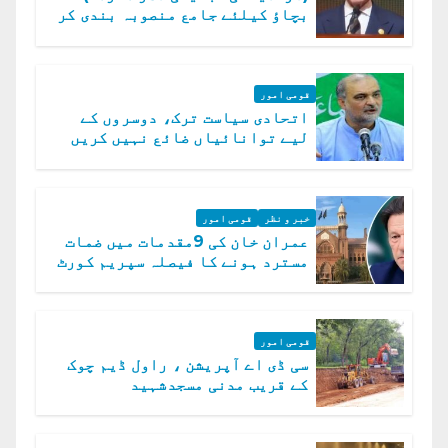
بچاؤ کیلئے جامع منصوبہ بندی کر
رہے ہیں: وزیراعظم
قومی امور
اتحادی سیاست ترک، دوسروں کے
لیے توانائیاں ضائع نہیں کریں
گے، حافظ نعیم الرحمن
خبر و نظر
قومی امور
عمران خان کی 9مقدمات میں ضمات
مسترد ہونے کا فیصلہ سپریم کورٹ
میں چیلنج
قومی امور
سی ڈی اے آپریشن ، راول ڈیم چوک
کے قریب مدنی مسجدشہید