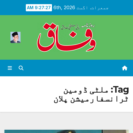
Ski
جمعرات. اگست 6th, 2026
9:27:28 AM
t
conten
Tag:
ملٹی ڈومین
ٹرانسفارمیشن پلان