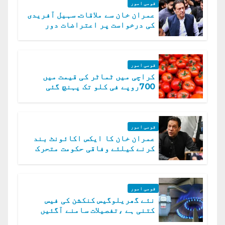
قومی امور
عمران خان سے ملاقات. سہیل آفریدی
کی درخواست پر اعتراضات دور
قومی امور
کراچی میں ٹماٹر کی قیمت میں
700روپے فی کلو تک پہنچ گئی
قومی امور
عمران خان کا ایکس اکائونٹ بند
کرنے کیلئے وفاقی حکومت متحرک
قومی امور
نئے گھریلوگیس کنکشن کی فیس
کتنی ہے ،تفصیلات سامنے آگئیں