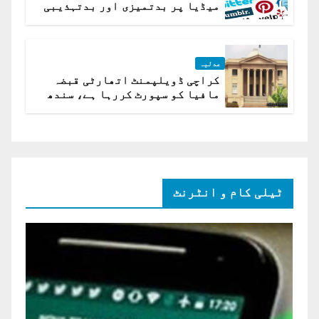
میڈیا پر بدتمیزی اور بدتہذیبی
ہے؟ اسلام آباد ہائیکورٹ
عدلیہ
کراچی ڈویلپمنٹ اتھارٹی قبضہ
مافیا کو سپورٹ کررہا ہے، سندھ
ہائی کورٹ برہم
ٹیلی کام و انٹرنٹ