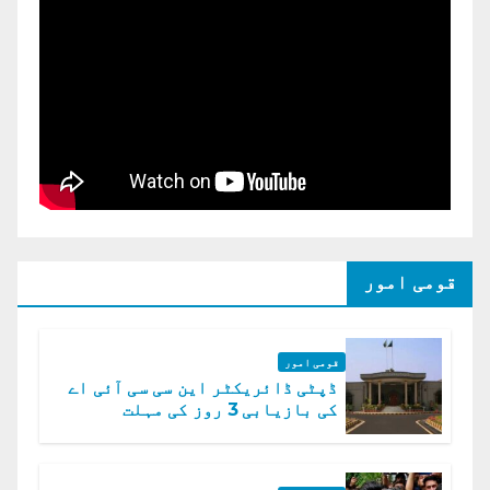
قومی امور
قومی امور
ڈپٹی ڈائریکٹر این سی سی آئی اے
کی بازیابی 3 روز کی مہلت