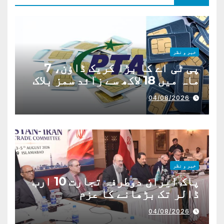
خبر و نظر
پی ٹی اے کا بڑا کریک ڈاؤن، 7
ماہ میں 18 لاکھ سے زائد سمز بلاک
04/08/2026
خبر و نظر
پاک ایران دوطرفہ تجارت 10 ارب
ڈالر تک بڑھانے کا عزم
04/08/2026