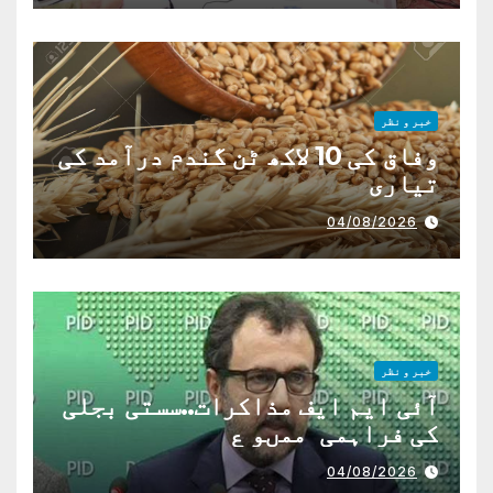
خبر و نظر
وفاق کی 10 لاکھ ٹن گندم درآمد کی
تیاری
04/08/2026
خبر و نظر
آئی ایم ایف مذاکرات..سستی بجلی
کی فراہمی ممںو ع
04/08/2026