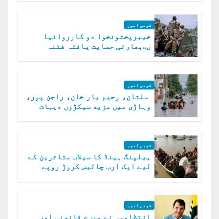
قومی امور
خیبرپختونخوا دو کارروائیا
ں..بھارتی حمایت یافتہ فتنہ
الخوارج کے 31 دہشت گرد ہلاک
قومی امور
ملتان، رحیم یار خان، راجن پور،
وہاڑی میں مزید سیکڑوں دیہات
ڈوب گئے
قومی امور
ہیلپنگ ہینڈ کا سیلاب متاثرین کے
لیے ایک ارب چالیس کروڑ روپے
امداد کا اعلان
قومی امور
انتظامیہ نے میرے قانونی اور