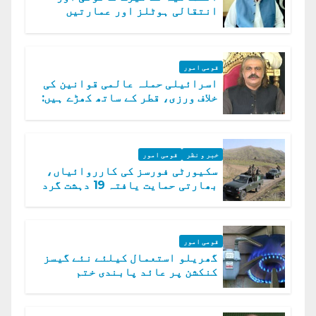
انتقالی ہوٹلز اور عمارتیں
مسمار کر دیں، ملک صدیق
قومی امور
اسرائیلی حملہ عالمی قوانین کی
خلاف ورزی، قطر کے ساتھ کھڑے ہیں:
دفتر خارجہ
خبر و نظر
قومی امور
سکیورٹی فورسز کی کارروائیاں،
بھارتی حمایت یافتہ 19 دہشت گرد
ہلاک
قومی امور
گھریلو استعمال کیلئے نئے گیسز
کنکشن پر عائد پابندی ختم