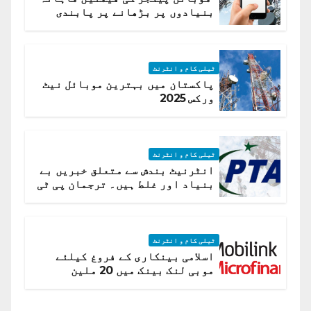
بنیادوں پر بڑھانے پر پابندی
ٹیلی کام و انٹرنٹ
پاکستان میں بہترین موبائل نیٹ
ورکس 2025
ٹیلی کام و انٹرنٹ
انٹرنیٹ بندش سے متعلق خبریں بے
بنیاد اور غلط ہیں۔ ترجمان پی ٹی
اے
ٹیلی کام و انٹرنٹ
اسلامی بینکاری کے فروغ کیلئے
موبی لنک بینک میں 20 ملین
امریکی ڈالر کی سرمایہ کاری