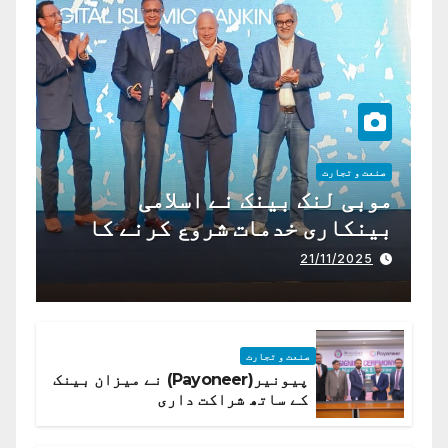
صنعت و تجارت
موبی لنک بینک نے اسلامی
بینکاری خدمات شروع کرنے کا
اعلان کیا ہے،
21/11/2025
صنعت و تجارت
پیونیر(Payoneer) نے میزان بینک
کے ساتھ شراکت داری