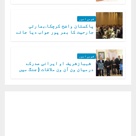
قومی امور
پاکستان واضح کرچکا.بھارتی
جارحیت کا بھر پور جواب دیا جائے
گا.سید عاصم منیر
قومی امور
شہبازشریف او ایرانی صدرکے
درمیان ون آن ون ملاقات ( جنگ میں
دو ٹوک حمایت پر اظہار شکریہ)