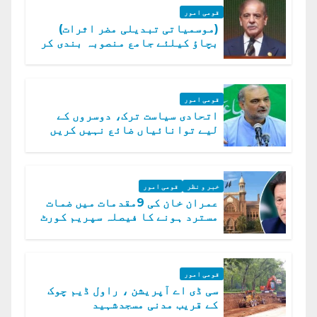
قومی امور
(موسمیاتی تبدیلی مضر اثرات)
بچاؤ کیلئے جامع منصوبہ بندی کر
رہے ہیں: وزیراعظم
قومی امور
اتحادی سیاست ترک، دوسروں کے
لیے توانائیاں ضائع نہیں کریں
گے، حافظ نعیم الرحمن
خبر و نظر
قومی امور
عمران خان کی 9مقدمات میں ضمات
مسترد ہونے کا فیصلہ سپریم کورٹ
میں چیلنج
قومی امور
سی ڈی اے آپریشن ، راول ڈیم چوک
کے قریب مدنی مسجدشہید