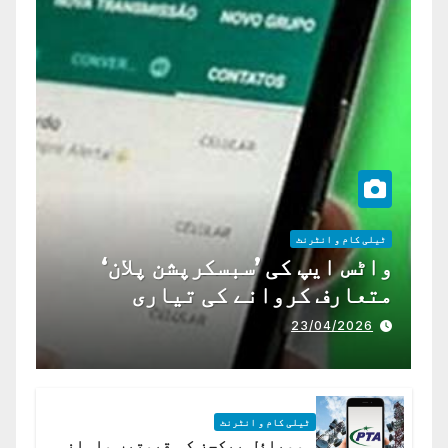
ٹیلی کام و انٹرنٹ
واٹس ایپ کی ’سبسکرپشن پلان‘
متعارف کروانے کی تیاری
23/04/2026
ٹیلی کام و انٹرنٹ
موبائل پیکجز کی قیمتیں ماہانہ