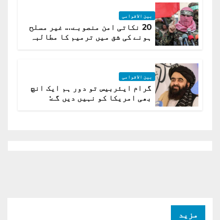
بین الاقوامی
20 نکاتی امن منصوبے…. غیر مسلح
ہونے کی شق میں ترمیم کا مطالبہ
بین الاقوامی
گرام ایئربیس تو دور ہم ایک انچ
بھی امریکا کو نہیں دیں گے:
افغانستان کا دو ٹوک مؤقف
مزید