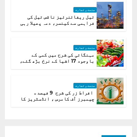
صنعت و تجارت
تیل ریفائنرئیز ناقص تیل کی
فراہمی سے کینسر، دمہ پھیلا رہی
ہیں قائمہ کمیٹی میں انکشاف
صنعت و تجارت
مہنگائی کی شرح میں کمی کے
باوجود 17 اشیا کے نرخ بڑھ گئے،
ادارہ شماریات
صنعت و تجارت
افراط زر کی شرح 9 فیصد ..
چیمبرز آف کامرس ، انڈسٹریز کا
شرح سود میں کمی کا مطالبہ