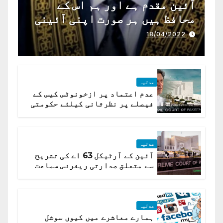
آئین مقدم ہے اور ہم اس کے
محافظ ہیں ہر صورت اپنی آئینی
ذمہ داری ادا کرینگے ، چیف
18/04/2022
جسٹس پاکستان
عدلیہ
عدم اعتماد پر ازخونوٹس کیس کے
فیصلے پر نظرثانی کیلئے حکومتی
تیار درخواست دائر نہ ہوسکی
عدلیہ
آئین کے آرٹیکل 63 اے کی تشریح
سے متعلق صدارتی ریفرنس سماعت
کیلئے مقرر
عدلیہ
ہمارے معاشرے میں کیوں سوشل