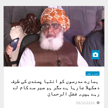
خبر و نظر
ہمارے مدرسوں کو انتہا پسندی کی طرف
دھکیلا جارہا ہے مگر ہم صبر سے کام لے
رہے ہیں، فضل الرحمان
تمام اسٹیک ہولڈرز کے مابین اتفاق رائے کے باوجود مدارس کے معاملات کو
پیچیدہ بنانے سے مزید بگاڑ پیدا ہوگا،وفاق المدارس العربیہ پاکستان
08/12/2024