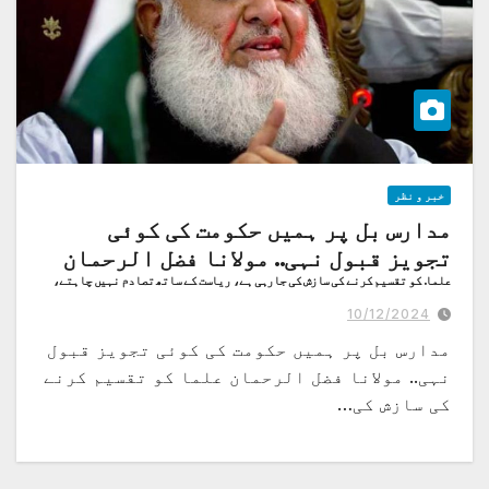
خبر و نظر
مدارس بل پر ہمیں حکومت کی کوئی
تجویز قبول نہی.. مولانا فضل الرحمان
علما. کو تقسیم کرنے کی سازش کی جارہی ہے، ریاست کے ساتھ تصادم نہیں چاہتے،
پریس کانفرنس
10/12/2024
مدارس بل پر ہمیں حکومت کی کوئی تجویز قبول
نہی.. مولانا فضل الرحمان علما کو تقسیم کرنے
کی سازش کی…