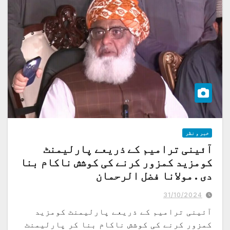
خبر و نظر
آئینی ترامیم کے ذریعے پارلیمنٹ
کومزید کمزور کرنے کی کوشش ناکام بنا
دی . مولانا فضل الرحمان
بانی پاکستان نے اسرائیل کو ناجائز قرار دیا، اب اسے تسلیم کرنے کی بات کی جا
رہی ہے تا کہ دوسرے مرحلے میں کشمیر کا سودا کیا جائے
31/10/2024
آئینی ترامیم کے ذریعے پارلیمنٹ کومزید
کمزور کرنے کی کوشش ناکام بنا کر پارلیمنٹ