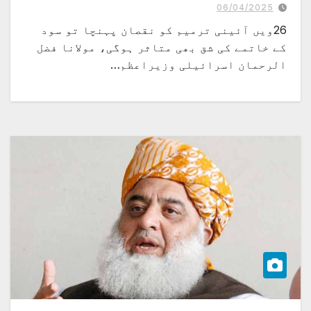
استحکام پاکستان کانفرنس سے خطاب
06/04/2025
26ویں آئینی ترمیم کو نقصان پہنچا تو سود
کے خاتمے کی شق بھی متاثر ہوگی، مولانا فضل
الرحمان اسرائیلی وزیراعظم…