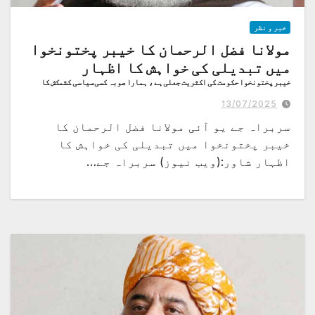
خبر و نظر
مولانا فضل الرحمان کا خیبر پختونخوا
میں تبدیلی کی خواہش کا اظہار
خیبر پختونخوا حکومت کی اکثریت جعلی ہے ، ہمارا صوبہ کسی سیاسی کشمکش کا
متحمل نہیں ہوسکتا،
13/07/2025
سربراہ جے یو آئی مولانا فضل الرحمان کا
خیبر پختونخوا میں تبدیلی کی خواہش کا
اظہار شاور:(ویب نیوز) سربراہ جے…