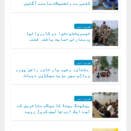
کتنی ہے ،تفصیلات سامنے آگئیں
قومی امور
خیبرپختونخوا دو کارروائیا
ں..بھارتی حمایت یافتہ فتنہ
الخوارج کے 31 دہشت گرد ہلاک
قومی امور
ملتان، رحیم یار خان، راجن پور،
وہاڑی میں مزید سیکڑوں دیہات
ڈوب گئے
قومی امور
ہیلپنگ ہینڈ کا سیلاب متاثرین کے
لیے ایک ارب چالیس کروڑ روپے
امداد کا اعلان