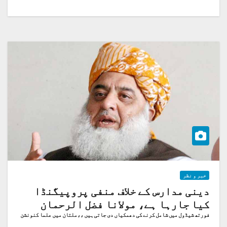
خبر و نظر
دینی مدارس کے خلاف منفی پروپیگنڈا
کیا جارہا ہے، مولانا فضل الرحمان
فورتھ شیڈول میں شامل کرنے کی دھمکیاں دی جاتی ہیں ،،ملتان میں علما کنونشن
سے خطاب