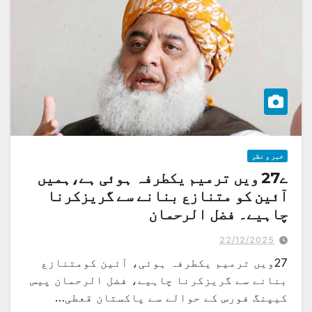
خبر و نظر
ے27 ویں ترمیم یکطرفہ ہوئی ہے،ہمیں
آئین کو متنازع بنانے سے گریزکرنا
چاہیے۔ فضل الرحمان
پیس کیپنگ فورس کے حوالے سے پاکستان قعطی یہ غلطی نہ کرے، ہمیں عالمی سطح
پرمتنازعہ نہیں بننا چاہیے، پریس کانفرنس
22/12/2025
27ویں ترمیم یکطرفہ ہوئی، آئین کومتنازع
بنانے سے گریزکرنا چاہیے، فضل الرحمان پیس
کیپنگ فورس کے حوالے سے پاکستان قعطی…