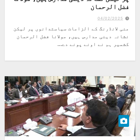
فضل الرحمان
کشمیر ہم نے اونے پونے دے دیا ، 5 فروری کو یوم یکجہتی بھی منائیں گے، مودی نے
کشمیر میں آبادی کا تناسب تبدیل کرنے کی کوشش کی
04/02/2025
منی لانڈرنگ کے الزامات سیاستدانوں پر لیکن
نشانہ دینی مدارس ہیں، مولانا فضل الرحمان
کشمیر ہم نے اونے پونے دے…