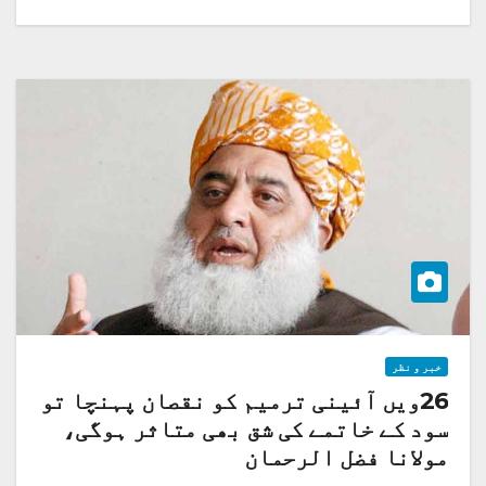
خبر و نظر
26ویں آئینی ترمیم کو نقصان پہنچا تو
سود کے خاتمے کی شق بھی متاثر ہوگی،
مولانا فضل الرحمان
اسرائیلی وزیراعظم نیتن یاہو غزہ میں جنگی جارحیت کا مرتکب ہو چکا ہے،