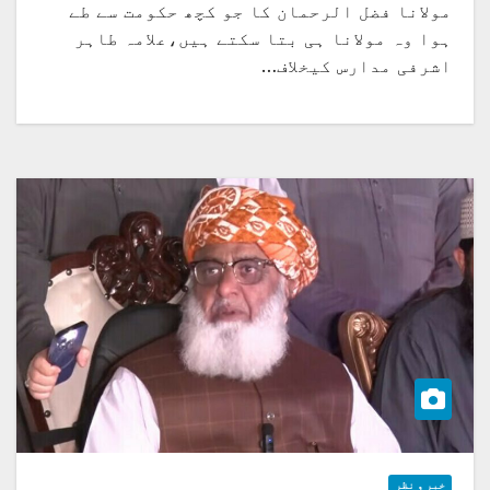
مولانا فضل الرحمان کا جو کچھ حکومت سے طے
ہوا وہ مولانا ہی بتا سکتے ہیں،علامہ طاہر
اشرفی مدارس کیخلاف…
خبر و نظر