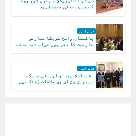
سی ڈی اے آپریشن ، راول ڈیم چوک
کے قریب مدنی مسجدشہید
قومی امور
پاکستان واضح کرچکا.بھارتی
جارحیت کا بھر پور جواب دیا جائے
گا.سید عاصم منیر
قومی امور
شہبازشریف او ایرانی صدرکے
درمیان ون آن ون ملاقات ( جنگ میں
دو ٹوک حمایت پر اظہار شکریہ)