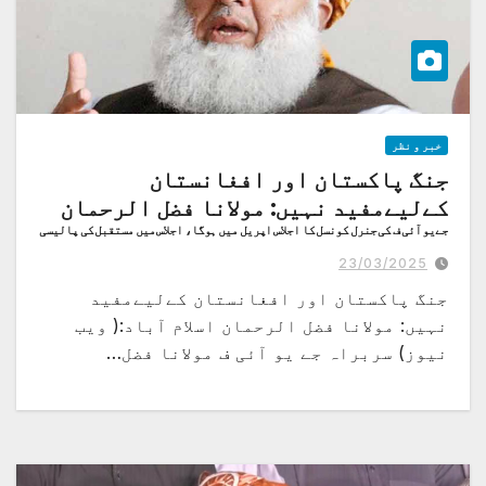
خبر و نظر
جنگ پاکستان اور افغانستان
کےلیےمفید نہیں: مولانا فضل الرحمان
جےیو آئی ف کی جنرل کونسل کا اجلاس اپریل میں ہوگا، اجلاس میں مستقبل کی پالیسی
کی منظوری لیں گے۔
23/03/2025
جنگ پاکستان اور افغانستان کےلیےمفید
نہیں: مولانا فضل الرحمان اسلام آباد:( ویب
نیوز) سربراہ جے یو آئی ف مولانا فضل…