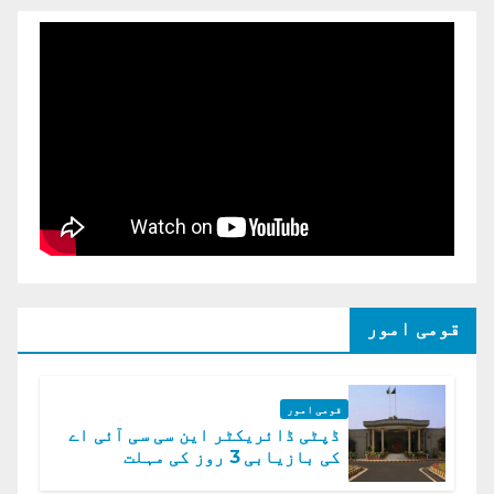
قومی امور
قومی امور
ڈپٹی ڈائریکٹر این سی سی آئی اے
کی بازیابی 3 روز کی مہلت