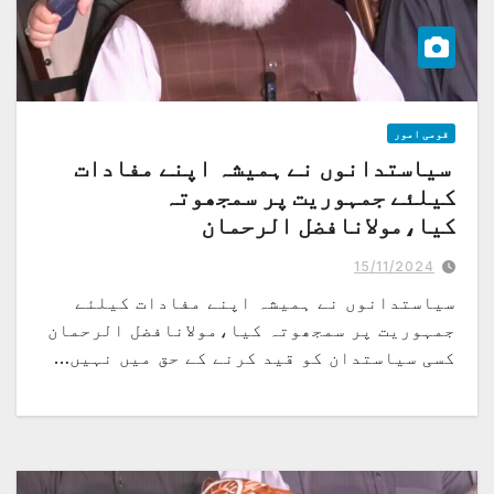
قومی امور
سیاستدانوں نے ہمیشہ اپنے مفادات
کیلئے جمہوریت پر سمجھوتہ
کیا،مولانافضل الرحمان
ہم امریکہ کی سیاست میں مداخلت کرتے ہیں نہ انہیں اپنے ملک میں مداخلت کی
اجازت دے سکتے ہیں..میڈیا سے گفتگو
15/11/2024
سیاستدانوں نے ہمیشہ اپنے مفادات کیلئے
جمہوریت پر سمجھوتہ کیا،مولانافضل الرحمان
کسی سیاستدان کو قید کرنے کے حق میں نہیں…