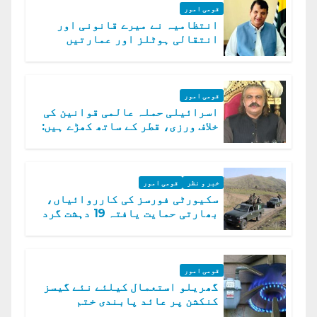
قومی امور
انتظامیہ نے میرے قانونی اور
انتقالی ہوٹلز اور عمارتیں
مسمار کر دیں، ملک صدیق
قومی امور
اسرائیلی حملہ عالمی قوانین کی
خلاف ورزی، قطر کے ساتھ کھڑے ہیں:
دفتر خارجہ
خبر و نظر
قومی امور
سکیورٹی فورسز کی کارروائیاں،
بھارتی حمایت یافتہ 19 دہشت گرد
ہلاک
قومی امور
گھریلو استعمال کیلئے نئے گیسز
کنکشن پر عائد پابندی ختم