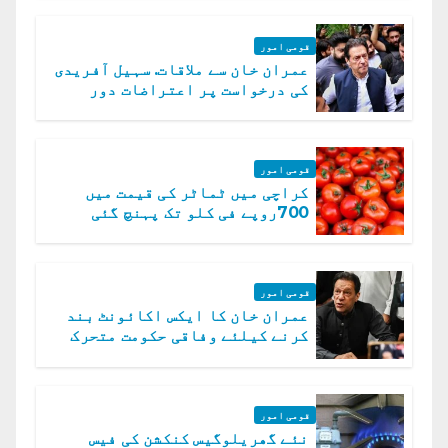
قومی امور
عمران خان سے ملاقات. سہیل آفریدی
کی درخواست پر اعتراضات دور
قومی امور
کراچی میں ٹماٹر کی قیمت میں
700روپے فی کلو تک پہنچ گئی
قومی امور
عمران خان کا ایکس اکائونٹ بند
کرنے کیلئے وفاقی حکومت متحرک
قومی امور
نئے گھریلوگیس کنکشن کی فیس