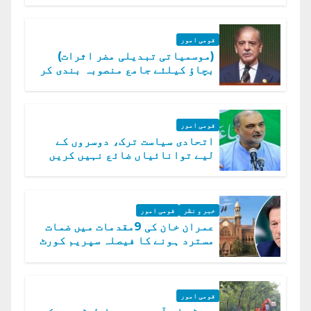
قومی امور
(موسمیاتی تبدیلی مضر اثرات)
بچاؤ کیلئے جامع منصوبہ بندی کر
رہے ہیں: وزیراعظم
قومی امور
اتحادی سیاست ترک، دوسروں کے
لیے توانائیاں ضائع نہیں کریں
گے، حافظ نعیم الرحمن
خبر و نظر
قومی امور
عمران خان کی 9مقدمات میں ضمات
مسترد ہونے کا فیصلہ سپریم کورٹ
میں چیلنج
قومی امور