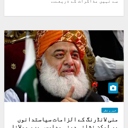
سے نہیں مذاکرات کے ذریعے…
خبر و نظر
منی لانڈرنگ کے الزامات سیاستدانوں
پر لیکن نشانہ دینی مدارس ہیں، مولانا