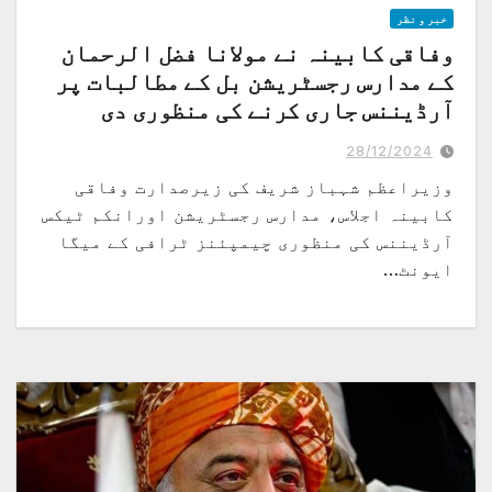
خبر و نظر
وفاقی کابینہ نے مولانا فضل الرحمان
کے مدارس رجسٹریشن بل کے مطالبات پر
آرڈیننس جاری کرنے کی منظوری دی
انکم ٹیکس آرڈیننس 2024 میں بینکنگ کمپنیز ترامیم کی منظوری ،مذکورہ
آرڈیننس کے ذریعے بینکوں کے 70ارب روپے کے اضافی منافع پر ٹیکس وصولی متوقع
28/12/2024
ہے
وزیراعظم شہباز شریف کی زیرصدارت وفاقی
کابینہ اجلاس، مدارس رجسٹریشن اورانکم ٹیکس
آرڈیننس کی منظوری چیمپئنز ٹرافی کے میگا
ایونٹ…