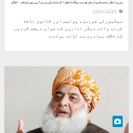
وزیراعظم محمد شہباز شریف سے مولانا فضل الرحمان کی سربراہی میں ضم شدہ اضلاع
کے قبائلی عمائدین کے وفد کی ملاقات
25/07/2025
سیکیورٹی فورسز، پولیس اور قانون نافذ
کرنے والے دیگر اداروں کے جوان دہشت گردوں
کے خلاف بہادری سے لڑتے ہوئے…