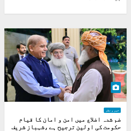
خبر و نظر
ضم شدہ اضلاع میں امن و امان کا قیام
حکومت کی اولین ترجیح ہے ،شہباز شریف