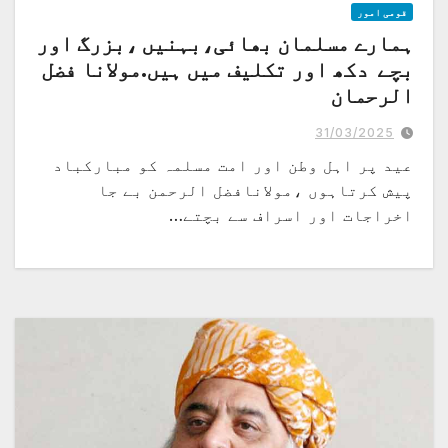
قومی امور
ہمارے مسلمان بھائی،بہنیں ،بزرگ اور
بچے دکھ اور تکلیف میں ہیں.مولانا فضل
الرحمان
غزہ کے مسلمانوں پر اسرائیلی بربریت رمضان کے مقدس مہینے میں بھی جاری رہیں
...عید الفطر کے موقع پر پیغام
31/03/2025
عید پر اہل وطن اور امت مسلمہ کو مبارکباد
پیش کرتاہوں ،مولانافضل الرحمن بے جا
اخراجات اور اسراف سے بچتے…