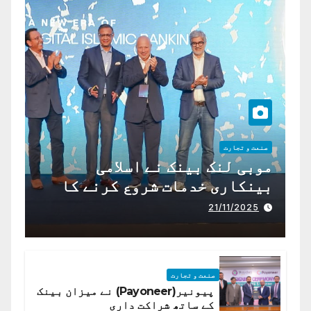
صنعت و تجارت
موبی لنک بینک نے اسلامی
بینکاری خدمات شروع کرنے کا
اعلان کیا ہے،
21/11/2025
صنعت و تجارت
پیونیر(Payoneer) نے میزان بینک
کے ساتھ شراکت داری