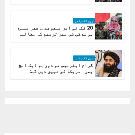
لہر پھیل گئی
بین الاقوامی
20 نکاتی امن منصوبے…. غیر مسلح
ہونے کی شق میں ترمیم کا مطالبہ
بین الاقوامی
گرام ایئربیس تو دور ہم ایک انچ
بھی امریکا کو نہیں دیں گے:
افغانستان کا دو ٹوک مؤقف