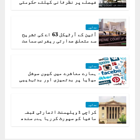
فیصلے پر نظرثانی کیلئے حکومتی
تیار درخواست دائر نہ ہوسکی
عدلیہ
آئین کے آرٹیکل 63 اے کی تشریح
سے متعلق صدارتی ریفرنس سماعت
کیلئے مقرر
عدلیہ
ہمارے معاشرے میں کیوں سوشل
میڈیا پر بدتمیزی اور بدتہذیبی
ہے؟ اسلام آباد ہائیکورٹ
عدلیہ
کراچی ڈویلپمنٹ اتھارٹی قبضہ
مافیا کو سپورٹ کررہا ہے، سندھ
ہائی کورٹ برہم