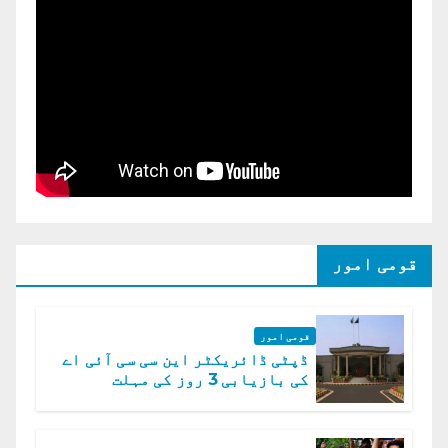
قومی امور
قومی امور
ڈپٹی ڈائریکٹر این سی سی آئی اے
کی بازیابی 3 روز کی مہلت