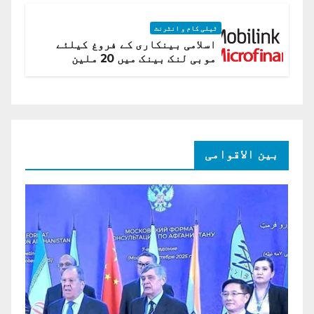
ٹیلی کام و انٹرنٹ
اسلامی بینکاری کے فروغ کیلئے
موبی لنک بینک میں 20 ملین
امریکی ڈالر کی سرمایہ کاری
بین الاقوامی