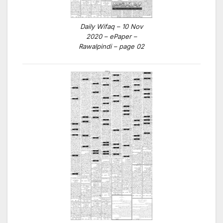
Daily Wifaq – 10 Nov
2020 – ePaper –
Rawalpindi – page 02