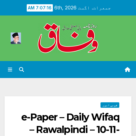
Ski
جمعرات. اگست 6th, 2026
7:07:17 AM
t
conten
قومی امور
e-Paper – Daily Wifaq
– Rawalpindi – 10-11-