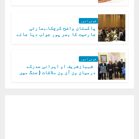
قومی امور
پاکستان واضح کرچکا.بھارتی
جارحیت کا بھر پور جواب دیا جائے
گا.سید عاصم منیر
قومی امور
شہبازشریف او ایرانی صدرکے
درمیان ون آن ون ملاقات ( جنگ میں
دو ٹوک حمایت پر اظہار شکریہ)