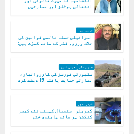
انتظامیہ نے میرے قانونی اور
انتقالی ہوٹلز اور عمارتیں
مسمار کر دیں، ملک صدیق
قومی امور
اسرائیلی حملہ عالمی قوانین کی
خلاف ورزی، قطر کے ساتھ کھڑے ہیں:
دفتر خارجہ
خبر و نظر
قومی امور
سکیورٹی فورسز کی کارروائیاں،
بھارتی حمایت یافتہ 19 دہشت گرد
ہلاک
قومی امور
گھریلو استعمال کیلئے نئے گیسز
کنکشن پر عائد پابندی ختم