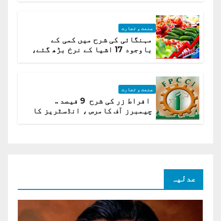
صنعت و تجارت
مہنگائی کی شرح میں کمی کے
باوجود 17 اشیا کے نرخ بڑھ گئے،
ادارہ شماریات
صنعت و تجارت
افراط زر کی شرح 9 فیصد ..
چیمبرز آف کامرس ، انڈسٹریز کا
شرح سود میں کمی کا مطالبہ
عدلیہ