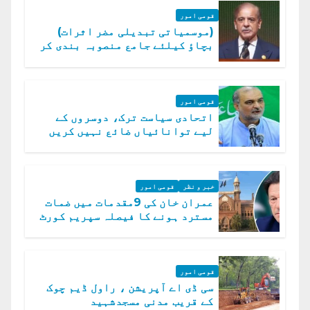
قومی امور
(موسمیاتی تبدیلی مضر اثرات)
بچاؤ کیلئے جامع منصوبہ بندی کر
رہے ہیں: وزیراعظم
قومی امور
اتحادی سیاست ترک، دوسروں کے
لیے توانائیاں ضائع نہیں کریں
گے، حافظ نعیم الرحمن
خبر و نظر
قومی امور
عمران خان کی 9مقدمات میں ضمات
مسترد ہونے کا فیصلہ سپریم کورٹ
میں چیلنج
قومی امور
سی ڈی اے آپریشن ، راول ڈیم چوک
کے قریب مدنی مسجدشہید