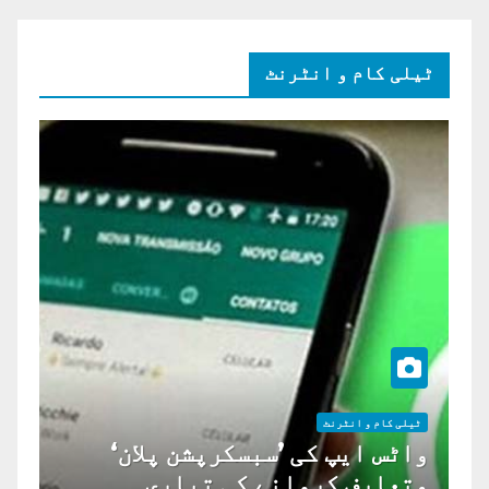
ٹیلی کام و انٹرنٹ
ٹیلی کام و انٹرنٹ
واٹس ایپ کی ’سبسکرپشن پلان‘
متعارف کروانے کی تیاری