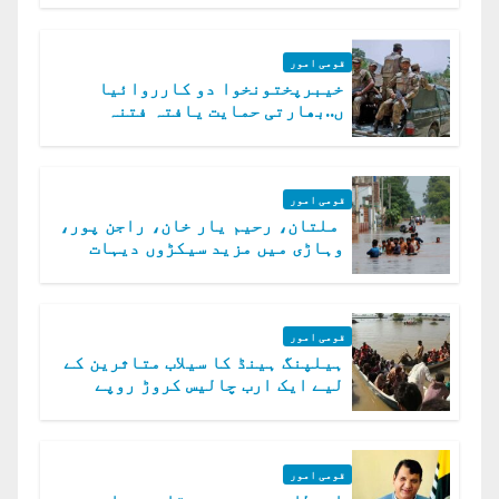
قومی امور
خیبرپختونخوا دو کارروائیا
ں..بھارتی حمایت یافتہ فتنہ
الخوارج کے 31 دہشت گرد ہلاک
قومی امور
ملتان، رحیم یار خان، راجن پور،
وہاڑی میں مزید سیکڑوں دیہات
ڈوب گئے
قومی امور
ہیلپنگ ہینڈ کا سیلاب متاثرین کے
لیے ایک ارب چالیس کروڑ روپے
امداد کا اعلان
قومی امور