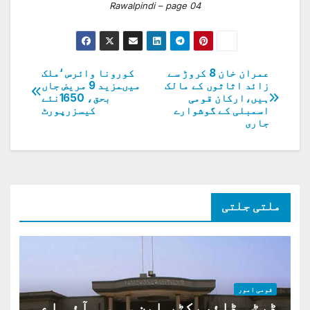
Rawalpindi – page 04
عمران خان 8 کروڑ سے
کورونا وائرس ‘ملک
پوسٹوں
زائد اثاثوں کے مالک
میںمزید 9 مریض جاں
ہیں،ارکان قومی
بحق، 1650نئے
کی
اسمبلی کے گوشوارے
کیسزرپورٹ
جاری
نیویگیشن
ملتی جلتی
قومی امور
ڈپٹی ڈائریکٹر این سی سی آئی اے