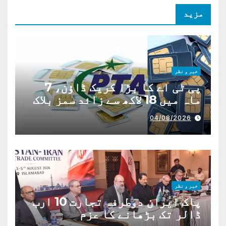
مزید
خبر و نظر
پی ٹی اے کا بڑا کریک ڈاؤن، 7
ماہ میں 18 لاکھ سے زائد سمز بلاک
04/08/2026
خبر و نظر
پاک ایران دوطرفہ تجارت 10 ارب
ڈالر تک بڑھانے کا عزم