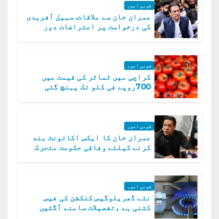
قومی امور
عمران خان سے ملاقات. سہیل آفریدی
کی درخواست پر اعتراضات دور
قومی امور
کراچی میں ٹماٹر کی قیمت میں
700روپے فی کلو تک پہنچ گئی
قومی امور
عمران خان کا ایکس اکائونٹ بند
کرنے کیلئے وفاقی حکومت متحرک
قومی امور
نئے گھریلوگیس کنکشن کی فیس
کتنی ہے ،تفصیلات سامنے آگئیں