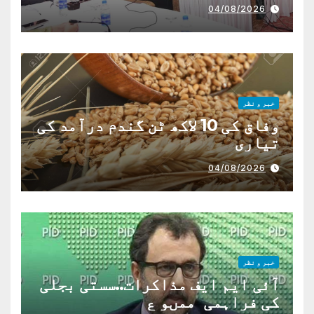
04/08/2026
خبر و نظر
وفاق کی 10 لاکھ ٹن گندم درآمد کی
تیاری
04/08/2026
خبر و نظر
آئی ایم ایف مذاکرات..سستی بجلی
کی فراہمی ممںو ع