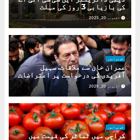
کی بازیابی 3 روز کی مہلت
اکتوبر 20, 2025
قومی امور
عمران خان سے ملاقات. سہیل
آفریدی کی درخواست پر اعتراضات
دور
اکتوبر 20, 2025
قومی امور
کراچی میں ٹماٹر کی قیمت میں