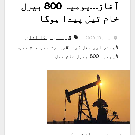
آغاز…یومیہ 800 بیرل
خام تیل پیدا ہوگا
#پیداوار کا آغاز
,
نومبر 13, 2020
#چلتن اور مغل کوٹ
,
#زیارت میں خام تیل
,
#یومیہ 800 بیرل خام تیل
زیارت میں خام تیل کے ذخائر سے پیداوار