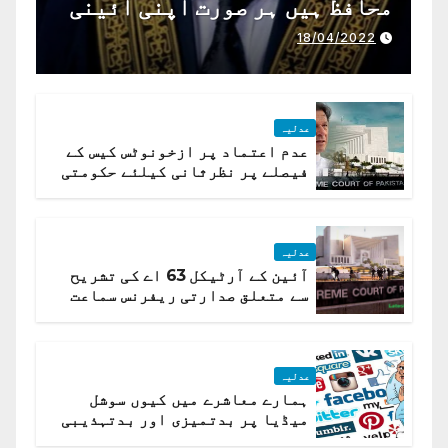
محافظ ہیں ہر صورت اپنی آئینی
ذمہ داری ادا کرینگے ، چیف
18/04/2022
جسٹس پاکستان
عدلیہ
عدم اعتماد پر ازخونوٹس کیس کے
فیصلے پر نظرثانی کیلئے حکومتی
تیار درخواست دائر نہ ہوسکی
عدلیہ
آئین کے آرٹیکل 63 اے کی تشریح
سے متعلق صدارتی ریفرنس سماعت
کیلئے مقرر
عدلیہ
ہمارے معاشرے میں کیوں سوشل
میڈیا پر بدتمیزی اور بدتہذیبی
ہے؟ اسلام آباد ہائیکورٹ