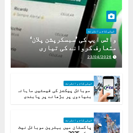
ٹیلی کام و انٹرنٹ
واٹس ایپ کی ’سبسکرپشن پلان‘
متعارف کروانے کی تیاری
23/04/2026
ٹیلی کام و انٹرنٹ
موبائل پیکجز کی قیمتیں ماہانہ
بنیادوں پر بڑھانے پر پابندی
ٹیلی کام و انٹرنٹ
پاکستان میں بہترین موبائل نیٹ