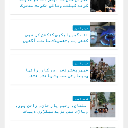
کرنے کیلئے وفاقی حکومت متحرک
قومی امور
نئے گھریلوگیس کنکشن کی فیس
کتنی ہے ،تفصیلات سامنے آگئیں
قومی امور
خیبرپختونخوا دو کارروائیا
ں..بھارتی حمایت یافتہ فتنہ
الخوارج کے 31 دہشت گرد ہلاک
قومی امور
ملتان، رحیم یار خان، راجن پور،
وہاڑی میں مزید سیکڑوں دیہات
ڈوب گئے