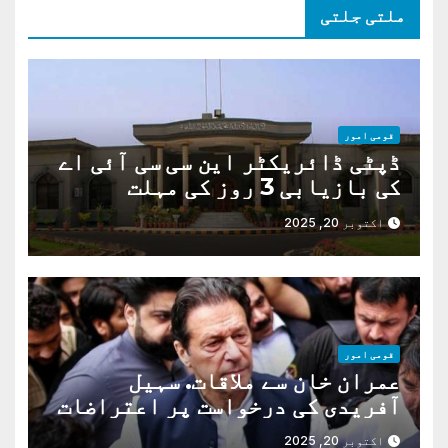
ملتی جلتی
قومی امور
ڈپٹی ڈائریکٹر این سی سی آئی اے
کی بازیابی 3 روز کی مہلت
اکتوبر 20, 2025
قومی امور
عمران خان سے ملاقات. سہیل
آفریدی کی درخواست پر اعتراضات
دور
اکتوبر 20, 2025