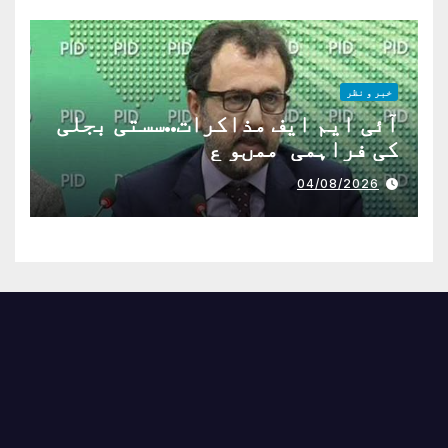
خبر و نظر
آئی ایم ایف مذاکرات..سستی بجلی
کی فراہمی ممںو ع
04/08/2026