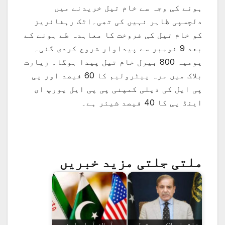
ہونے کی وجہ سے خام تیل خریدنے میں
دلچسپی ظاہر نہیں کی تھی۔اٹک رہفائریز
کو خام تیل کی فروخت کا معاہدہ طے ہونے کے
بعد 9 نومبر سے پیداوار شروع کردی گئی۔
یومیہ 800 بیرل خام تیل پیدا ہوگا۔ زیارت
بلاک میں مرہ پیٹرولیم کا 60 فیصد اور پی
پی ایل کی ذیلی کمپنی پی پی ایل یورپ ای
اینڈ پی کا 40 فیصد شیئر ہے۔
ملتی جلتی مزید خبریں
ناشپا بلاک میں تیل و
آسلام آباد امن