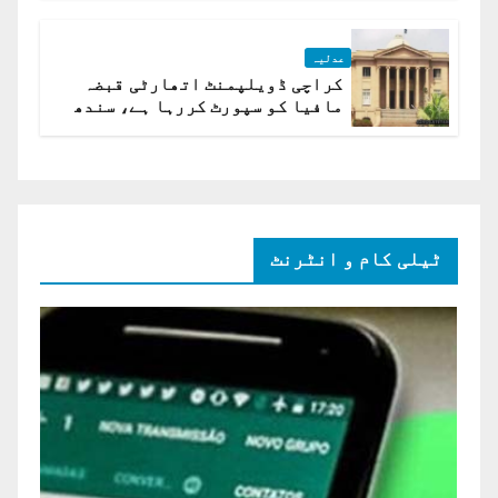
عدلیہ
کراچی ڈویلپمنٹ اتھارٹی قبضہ
مافیا کو سپورٹ کررہا ہے، سندھ
ہائی کورٹ برہم
ٹیلی کام و انٹرنٹ