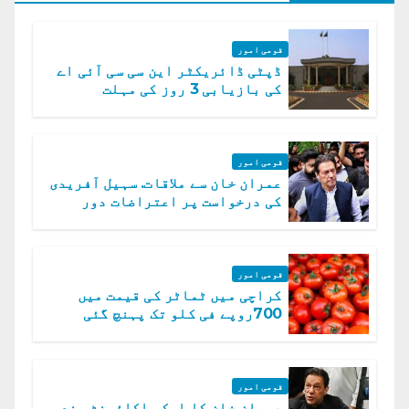
قومی امور
ڈپٹی ڈائریکٹر این سی سی آئی اے
کی بازیابی 3 روز کی مہلت
قومی امور
عمران خان سے ملاقات. سہیل آفریدی
کی درخواست پر اعتراضات دور
قومی امور
کراچی میں ٹماٹر کی قیمت میں
700روپے فی کلو تک پہنچ گئی
قومی امور
عمران خان کا ایکس اکائونٹ بند