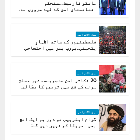
ماسکو فارمیٹ..مستحکم
افغانستان امن کے لیے ضروری ہے۔
(روسی وزیرِ خارجہ )
بین الاقوامی
فلسطینیوں کے ساتھ اظہارِ
یکجہتی..یورپ بھر میں احتجاجی
لہر پھیل گئی
بین الاقوامی
20 نکاتی امن منصوبے…. غیر مسلح
ہونے کی شق میں ترمیم کا مطالبہ
بین الاقوامی
گرام ایئربیس تو دور ہم ایک انچ
بھی امریکا کو نہیں دیں گے:
افغانستان کا دو ٹوک مؤقف