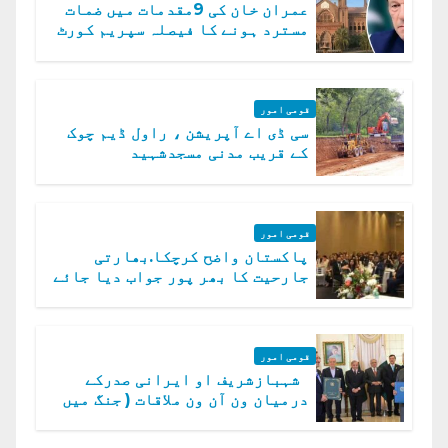
عمران خان کی 9مقدمات میں ضمات
مسترد ہونے کا فیصلہ سپریم کورٹ
میں چیلنج
قومی امور
سی ڈی اے آپریشن ، راول ڈیم چوک
کے قریب مدنی مسجدشہید
قومی امور
پاکستان واضح کرچکا.بھارتی
جارحیت کا بھر پور جواب دیا جائے
گا.سید عاصم منیر
قومی امور
شہبازشریف او ایرانی صدرکے
درمیان ون آن ون ملاقات ( جنگ میں
دو ٹوک حمایت پر اظہار شکریہ)