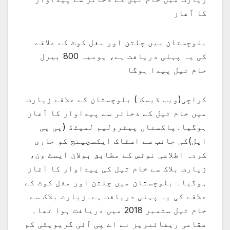
کا آغاز
بلوچستان میں چلتن اور مغل کوٹ کے علاقے
کی یہ پہلی دریافت ہے، یومیہ 800 بیرل
خام تیل پیدا ہوگا
کراچی(ویب ڈیسک ) بلوچستان کے علاقے زیارت
میں خام تیل کے ذخائر سے پیداوار کا آغاز
ہوگیا۔پاکستان پیٹرولیم لمیٹڈ (پی پی
ایل)کی جانب سے اسٹاک ایکسچینج کو جاری
کردہ اطلاعی نوٹس کے مطابق بولان ایسٹ ون،
زیارت بلاک سے خام تیل کی پیداوار کا آغاز
ہوگیا۔ بلوچستان میں چلتن اور مغل کوٹ کے
علاقے کی یہ پہلی دریافت ہے۔زیارت بلاک سے
خام تیل ستمبر 2018 میں دریافت ہوا تھا۔
مقامی ریفائنریز نے اے پی آئی گریویٹی کم