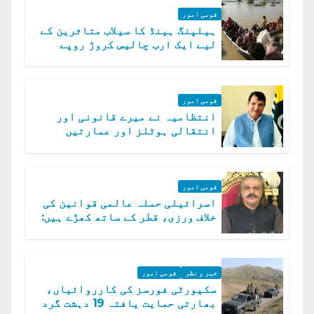
قومی امور
ہیلپنگ ہینڈ کا سیلاب متاثرین کے
لیے ایک ارب چالیس کروڑ روپے
امداد کا اعلان
قومی امور
انتظامیہ نے میرے قانونی اور
انتقالی ہوٹلز اور عمارتیں
مسمار کر دیں، ملک صدیق
قومی امور
اسرائیلی حملہ عالمی قوانین کی
خلاف ورزی، قطر کے ساتھ کھڑے ہیں:
دفتر خارجہ
خبر و نظر
قومی امور
سکیورٹی فورسز کی کارروائیاں،
بھارتی حمایت یافتہ 19 دہشت گرد