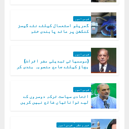
ہلاک
قومی امور
گھریلو استعمال کیلئے نئے گیسز
کنکشن پر عائد پابندی ختم
قومی امور
(موسمیاتی تبدیلی مضر اثرات)
بچاؤ کیلئے جامع منصوبہ بندی کر
رہے ہیں: وزیراعظم
قومی امور
اتحادی سیاست ترک، دوسروں کے
لیے توانائیاں ضائع نہیں کریں
گے، حافظ نعیم الرحمن
خبر و نظر
قومی امور