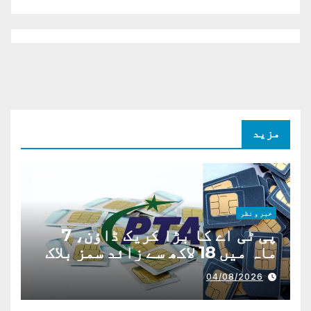
مزید
خبر و نظر
پی ٹی اے کا بڑا کریک ڈاؤن، 7
ماہ میں 18 لاکھ سے زائد سمز بلاک
04/08/2026