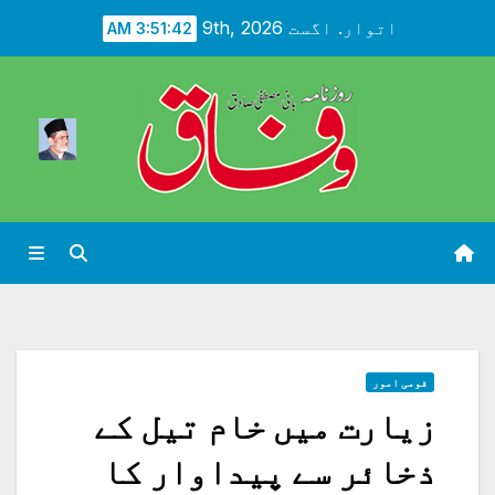
Ski
اتوار. اگست 9th, 2026
3:51:44 AM
t
conten
قومی امور
زیارت میں خام تیل کے
ذخائر سے پیداوار کا