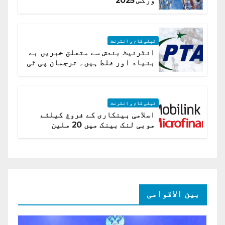
ورکس 2025
ٹیلی کام و انٹرنٹ
انٹرنیٹ بندش سے متعلق خبریں بے
بنیاد اور غلط ہیں۔ ترجمان پی ٹی
اے
ٹیلی کام و انٹرنٹ
اسلامی بینکاری کے فروغ کیلئے
موبی لنک بینک میں 20 ملین
امریکی ڈالر کی سرمایہ کاری
بین الاقوامی