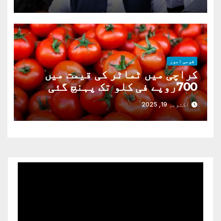
قومی امور
کراچی میں ٹماٹر کی قیمت میں
700روپے فی کلو تک پہنچ گئی
اکتوبر 19, 2025