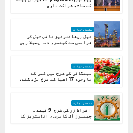
کے ساتھ شراکت داری
صنعت و تجارت
تیل ریفائنرئیز ناقص تیل کی
فراہمی سے کینسر، دمہ پھیلا رہی
ہیں قائمہ کمیٹی میں انکشاف
صنعت و تجارت
مہنگائی کی شرح میں کمی کے
باوجود 17 اشیا کے نرخ بڑھ گئے،
ادارہ شماریات
صنعت و تجارت
افراط زر کی شرح 9 فیصد ..
چیمبرز آف کامرس ، انڈسٹریز کا
شرح سود میں کمی کا مطالبہ