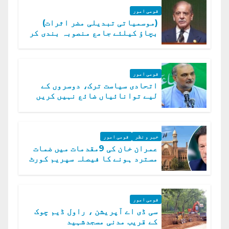
قومی امور
(موسمیاتی تبدیلی مضر اثرات)
بچاؤ کیلئے جامع منصوبہ بندی کر
رہے ہیں: وزیراعظم
قومی امور
اتحادی سیاست ترک، دوسروں کے
لیے توانائیاں ضائع نہیں کریں
گے، حافظ نعیم الرحمن
خبر و نظر
قومی امور
عمران خان کی 9مقدمات میں ضمات
مسترد ہونے کا فیصلہ سپریم کورٹ
میں چیلنج
قومی امور
سی ڈی اے آپریشن ، راول ڈیم چوک
کے قریب مدنی مسجدشہید