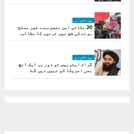
لہر پھیل گئی
بین الاقوامی
20 نکاتی امن منصوبے…. غیر مسلح
ہونے کی شق میں ترمیم کا مطالبہ
بین الاقوامی
گرام ایئربیس تو دور ہم ایک انچ
بھی امریکا کو نہیں دیں گے:
افغانستان کا دو ٹوک مؤقف