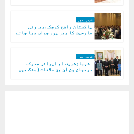
قومی امور
پاکستان واضح کرچکا.بھارتی
جارحیت کا بھر پور جواب دیا جائے
گا.سید عاصم منیر
قومی امور
شہبازشریف او ایرانی صدرکے
درمیان ون آن ون ملاقات ( جنگ میں
دو ٹوک حمایت پر اظہار شکریہ)