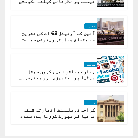
فیصلے پر نظرثانی کیلئے حکومتی
تیار درخواست دائر نہ ہوسکی
عدلیہ
آئین کے آرٹیکل 63 اے کی تشریح
سے متعلق صدارتی ریفرنس سماعت
کیلئے مقرر
عدلیہ
ہمارے معاشرے میں کیوں سوشل
میڈیا پر بدتمیزی اور بدتہذیبی
ہے؟ اسلام آباد ہائیکورٹ
عدلیہ
کراچی ڈویلپمنٹ اتھارٹی قبضہ
مافیا کو سپورٹ کررہا ہے، سندھ
ہائی کورٹ برہم