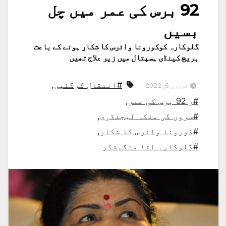
92 برس کی عمر میں چل
بسیں
گلوکارہ کوکورونا وائرس کا شکار ہونے کے باعث
بریچ کینڈی ہسپتال میں زیر علاج تھیں
#انتقال کرگئیں
,
فروری 6, 2022
#ر 92 برس کی عمر
,
#سروں کی ملکہ لیجنڈری
,
#کورونا وائرس کا شکار
,
#گلوکارہ لتا منگیشکر