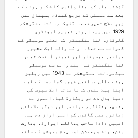
گزشتہ ماہ کورونا وائرس کا شکار ہونے کے
بعد سے ممبئی کے بریچ کینڈی ہسپتال میں
زیرِ علاج تھیںتھے۔ گلوکارہ لتا منگیشکر
1929 میں پیدا ہوئی تھیں، لیجنڈری
گلوکارہ لتا منگیشکر کا تعلق موسیقی کے
گھرانے سے تھا۔ ان کے والد ایک مشہور
مراٹھی موسیقار اور تھیٹر آرٹسٹ تھے،
لتا منگیشکر نے اپنے والد سے موسیقی
سیکھی۔لتا منگیشکر نے 1943 میں ریلیز
ہونے والی مراٹھی فیچر گجا بھا کے لیے
اپنا پہلا ہندی گانا ماتا ایک سپوت کی
دنیا بدل دے تو ریکارڈ کیا۔انہوں نے
ہندی، بنگالی، مراٹھی اور دیگر علاقائی
زبانوں میں گانوں کو اپنی آواز دی ہے۔
انہیں دادا صاحب پھالکے ایوارڈ، بھارت
رتن، پدم وبھوشن اور پدم بھوشن کے ساتھ