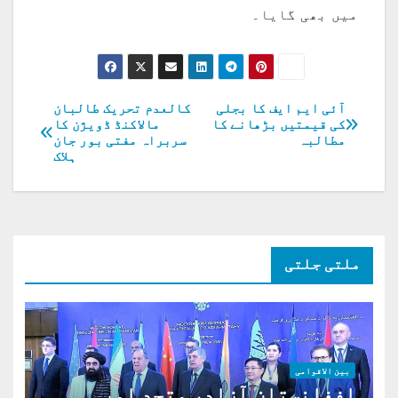
میں بھی گایا۔
آئی ایم ایف کا بجلی
کالعدم تحریک طالبان
پوسٹوں
کی قیمتیں بڑھانے کا
مالاکنڈ ڈویژن کا
مطالبہ
سربراہ مفتی بور جان
کی
ہلاک
نیویگیشن
ملتی جلتی
بین الاقوامی
افغانستان آزاد، متحد اور