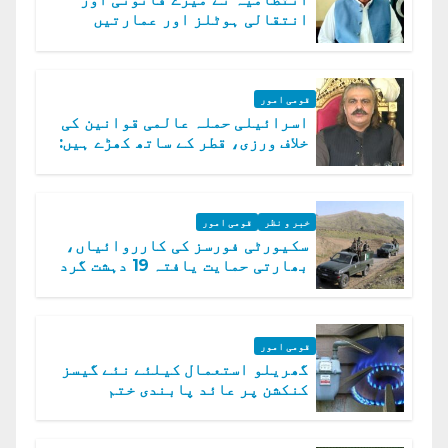
انتقالی ہوٹلز اور عمارتیں
مسمار کر دیں، ملک صدیق
قومی امور
اسرائیلی حملہ عالمی قوانین کی
خلاف ورزی، قطر کے ساتھ کھڑے ہیں:
دفتر خارجہ
خبر و نظر
قومی امور
سکیورٹی فورسز کی کارروائیاں،
بھارتی حمایت یافتہ 19 دہشت گرد
ہلاک
قومی امور
گھریلو استعمال کیلئے نئے گیسز
کنکشن پر عائد پابندی ختم