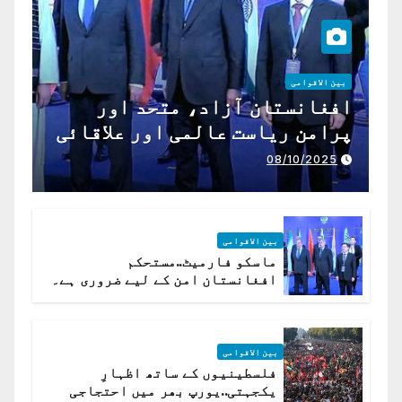
بین الاقوامی
افغانستان آزاد، متحد اور
پرامن ریاست عالمی اور علاقائی
تعاون کے لیے ناگزیر ہے
08/10/2025
بین الاقوامی
ماسکو فارمیٹ..مستحکم
افغانستان امن کے لیے ضروری ہے۔
(روسی وزیرِ خارجہ )
بین الاقوامی
فلسطینیوں کے ساتھ اظہارِ
یکجہتی..یورپ بھر میں احتجاجی