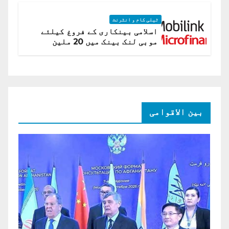
ٹیلی کام و انٹرنٹ
اسلامی بینکاری کے فروغ کیلئے
موبی لنک بینک میں 20 ملین
امریکی ڈالر کی سرمایہ کاری
بین الاقوامی