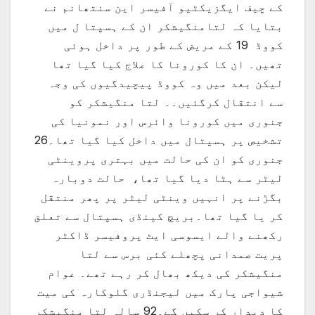
کے چیف ایگزیکٹیو آفیسر این سنتھانم نے
بتایا کہ لتامنگیشکر ان کے ہسپتا ل میں
کووڈ 19 کے مریض کے طور پر داخل ہوئی
تھیں۔ ان کا کورونا کا علاج کیا گیا تھا
لیکن بعد میں وہ کووڈ پیچیدگیوں کی وجہ
سے انتقال کرگئیں۔۔ لتا منگیشکر کو
جنوری میں کورونا وائرس اور نمونیا کی
تشخیص پر ہسپتال میں داخل کیا گیا تھا۔26
جنوری کو ان کی حالت میں بہتری پروینٹی
لیٹر سے ہٹا دیا گیا تھا، حالت دوبارہ
بگڑنے پر انہیں وینٹی لیٹر پر پھر منتقل
کر یا گیا تھا۔بریچ کینڈی ہسپتال سے تعلق
رکھنے والے ایسوسی ایٹ پروفیسر ڈاکٹر
پریت صمدانی پچھلے کئی برس سے لتا
منگیشکر کی دیکھ بھال کر رہے تھے۔ عوام
شیواجی پارک میں لیجنڈری گلوکارہ کی میت
کا دیدار کر سکیں گے۔92 سالہ لتا منگیشکر