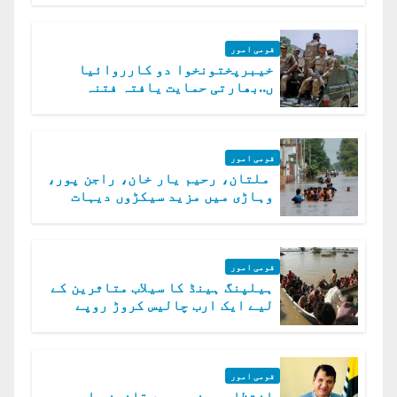
قومی امور
خیبرپختونخوا دو کارروائیا
ں..بھارتی حمایت یافتہ فتنہ
الخوارج کے 31 دہشت گرد ہلاک
قومی امور
ملتان، رحیم یار خان، راجن پور،
وہاڑی میں مزید سیکڑوں دیہات
ڈوب گئے
قومی امور
ہیلپنگ ہینڈ کا سیلاب متاثرین کے
لیے ایک ارب چالیس کروڑ روپے
امداد کا اعلان
قومی امور
انتظامیہ نے میرے قانونی اور