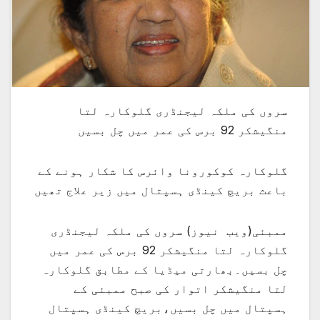
سروں کی ملکہ لیجنڈری گلوکارہ لتا
منگیشکر 92 برس کی عمر میں چل بسیں
گلوکارہ کوکورونا وائرس کا شکار ہونے کے
باعث بریچ کینڈی ہسپتال میں زیر علاج تھیں
ممبئی(ویب نیوز) سروں کی ملکہ لیجنڈری
گلوکارہ لتا منگیشکر 92 برس کی عمر میں
چل بسیں۔بھارتی میڈیا کے مطابق گلوکارہ
لتا منگیشکر اتوار کی صبح ممبئی کے
ہسپتال میں چل بسیں،بریچ کینڈی ہسپتال