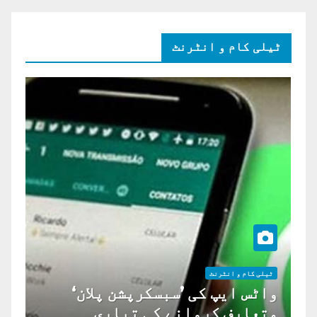
ٹیلی کام و انٹرنٹ
ٹیلی کام و انٹرنٹ
واٹس ایپ کی ’سبسکرپشن پلان‘
متعارف کروانے کی تیاری