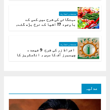
صنعت و تجارت
مہنگائی کی شرح میں کمی کے
باوجود 17 اشیا کے نرخ بڑھ گئے،
ادارہ شماریات
صنعت و تجارت
افراط زر کی شرح 9 فیصد ..
چیمبرز آف کامرس ، انڈسٹریز کا
شرح سود میں کمی کا مطالبہ
عدلیہ