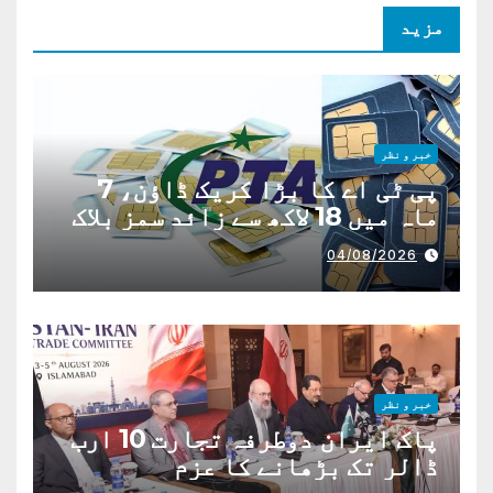
مزید
خبر و نظر
پی ٹی اے کا بڑا کریک ڈاؤن، 7
ماہ میں 18 لاکھ سے زائد سمز بلاک
04/08/2026
خبر و نظر
پاک ایران دوطرفہ تجارت 10 ارب
ڈالر تک بڑھانے کا عزم