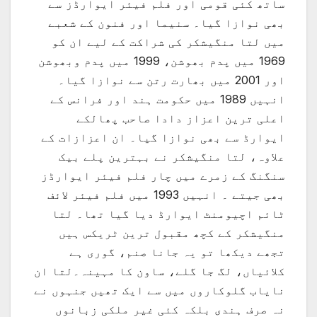
ساتھ کئی قومی اور فلم فیئر ایوارڈز سے
بھی نوازا گیا۔ سنیما اور فنون کے شعبے
میں لتا منگیشکر کی شراکت کے لیے ان کو
1969 میں پدم بھوشن، 1999 میں پدم وبھوشن
اور 2001 میں بھارت رتن سے نوازا گیا۔
انہیں 1989 میں حکومت ہند اور فرانس کے
اعلی ترین اعزاز دادا صاحب پھالکے
ایوارڈ سے بھی نوازا گیا۔ ان اعزازات کے
علاوہ، لتا منگیشکر نے بہترین پلے بیک
سنگنگ کے زمرے میں چار فلم فیئر ایوارڈز
بھی جیتے ۔ انہیں 1993 میں فلم فیئر لائف
ٹائم اچیومنٹ ایوارڈ دیا گیا تھا۔ لتا
منگیشکر کے کچھ مقبول ترین ٹریکس ہیں
تجھے دیکھا تو یہ جانا صنم، گوری ہے
کلائیاں، لگ جا گلے، ساون کا مہینہ۔لتا ان
نایاب گلوکاروں میں سے ایک تھیں جنہوں نے
نہ صرف ہندی بلکہ کئی غیر ملکی زبانوں