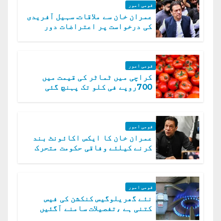
قومی امور
عمران خان سے ملاقات. سہیل آفریدی
کی درخواست پر اعتراضات دور
قومی امور
کراچی میں ٹماٹر کی قیمت میں
700روپے فی کلو تک پہنچ گئی
قومی امور
عمران خان کا ایکس اکائونٹ بند
کرنے کیلئے وفاقی حکومت متحرک
قومی امور
نئے گھریلوگیس کنکشن کی فیس
کتنی ہے ،تفصیلات سامنے آگئیں