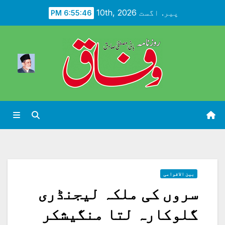
Ski
پیر. اگست 10th, 2026
6:55:47 PM
t
conten
بین الاقوامی
سروں کی ملکہ لیجنڈری
گلوکارہ لتا منگیشکر