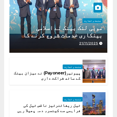
صنعت و تجارت
موبی لنک بینک نے اسلامی
بینکاری خدمات شروع کرنے کا
اعلان کیا ہے،
21/11/2025
صنعت و تجارت
پیونیر(Payoneer) نے میزان بینک
کے ساتھ شراکت داری
صنعت و تجارت
تیل ریفائنرئیز ناقص تیل کی
فراہمی سے کینسر، دمہ پھیلا رہی
ہیں قائمہ کمیٹی میں انکشاف