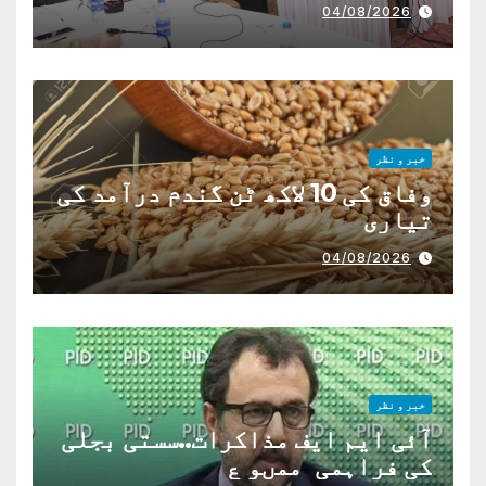
04/08/2026
خبر و نظر
وفاق کی 10 لاکھ ٹن گندم درآمد کی
تیاری
04/08/2026
خبر و نظر
آئی ایم ایف مذاکرات..سستی بجلی
کی فراہمی ممںو ع