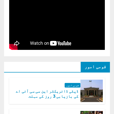
قومی امور
قومی امور
ڈپٹی ڈائریکٹر این سی سی آئی اے
کی بازیابی 3 روز کی مہلت