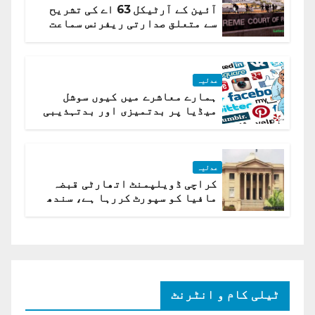
آئین کے آرٹیکل 63 اے کی تشریح
سے متعلق صدارتی ریفرنس سماعت
کیلئے مقرر
عدلیہ
ہمارے معاشرے میں کیوں سوشل
میڈیا پر بدتمیزی اور بدتہذیبی
ہے؟ اسلام آباد ہائیکورٹ
عدلیہ
کراچی ڈویلپمنٹ اتھارٹی قبضہ
مافیا کو سپورٹ کررہا ہے، سندھ
ہائی کورٹ برہم
ٹیلی کام و انٹرنٹ