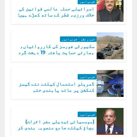
قومی امور
اسرائیلی حملہ عالمی قوانین کی
خلاف ورزی، قطر کے ساتھ کھڑے ہیں:
دفتر خارجہ
خبر و نظر
قومی امور
سکیورٹی فورسز کی کارروائیاں،
بھارتی حمایت یافتہ 19 دہشت گرد
ہلاک
قومی امور
گھریلو استعمال کیلئے نئے گیسز
کنکشن پر عائد پابندی ختم
قومی امور
(موسمیاتی تبدیلی مضر اثرات)
بچاؤ کیلئے جامع منصوبہ بندی کر
رہے ہیں: وزیراعظم