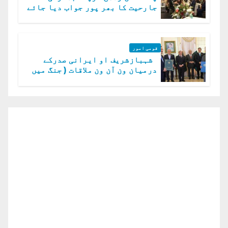
جارحیت کا بھر پور جواب دیا جائے
گا.سید عاصم منیر
قومی امور
شہبازشریف او ایرانی صدرکے
درمیان ون آن ون ملاقات ( جنگ میں
دو ٹوک حمایت پر اظہار شکریہ)