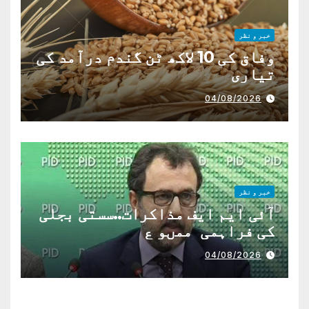
خبر و نظر
وفاق کی 10 لاکھ ٹن گندم درآمد کی
تیاری
04/08/2026
خبر و نظر
آئی ایم ایف مذاکرات..سستی بجلی
کی فراہمی ممںو ع
04/08/2026