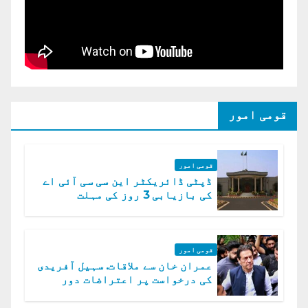
قومی امور
قومی امور
ڈپٹی ڈائریکٹر این سی سی آئی اے
کی بازیابی 3 روز کی مہلت
قومی امور
عمران خان سے ملاقات. سہیل آفریدی
کی درخواست پر اعتراضات دور