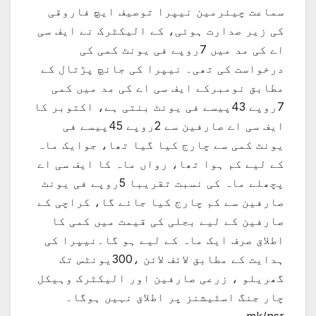
سماعت چیئرمین نیپرا توصیف ایچ فاروقی
کی زیر صدارت ہوئی، کے الیکٹرک نے ایف سی
اے کی مد میں 7روپے فی یونٹ کمی کی
درخواست کی تھی۔ نیپرا کی جانچ پڑتال کے
مطابق نومبرکے ایف سی اے کی مد میں کمی
7روپے 43پیسے فی یونٹ بنتی ہے، اکتوبر کا
ایف سی اے صارفین سے 2روپے 45پیسے فی
یونٹ کمی سے چارج کیا گیا تھا، جوایک ماہ
کے لیے کم ہوا تھا، رواں ماہ کا ایف سی اے
پچھلے ماہ کی نسبت تقریبا 5روپے فی یونٹ
صارفین سے کم چارج کیا جائے گا، کراچی کے
صارفین کے لیے بجلی کی قیمت میں کمی کا
اطلاق صرف ایک ماہ کے لیے ہو گا۔نیپرا کی
ہدایت کے مطابق لائف لائن ،300یونٹس تک
گھریلو ، زرعی صارفین اور الیکٹرک وہیکل
چار جنگ اسٹیشنز پر اطلاق نہیں ہوگا۔
mk/nsr