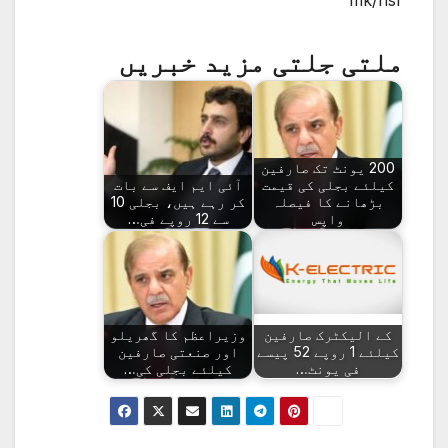
ملتی جلتی مزید خبریں
200 یونٹ تک صارفین
کیلئے بجلی کی قیمت
آئی ایم ایف سے بات
بڑھانے کا فیصلہ
کر رہے ہیں، بجلی 10
واپس
سے 12 روپے فی…
کے الیکٹرک صارفین
وزیراعظم کا گھریلو
کیلئے 1 روپے 52 پیسے
اور صنعتی صارفین
فی یونٹ…
کیلئے بجلی کی…