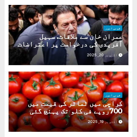
قومی امور
عمران خان سے ملاقات. سہیل
آفریدی کی درخواست پر اعتراضات
دور
اکتوبر 20, 2025
قومی امور
کراچی میں ٹماٹر کی قیمت میں
700روپے فی کلو تک پہنچ گئی
اکتوبر 19, 2025