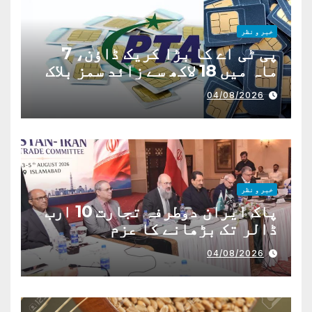
خبر و نظر
پی ٹی اے کا بڑا کریک ڈاؤن، 7
ماہ میں 18 لاکھ سے زائد سمز بلاک
04/08/2026
خبر و نظر
پاک ایران دوطرفہ تجارت 10 ارب
ڈالر تک بڑھانے کا عزم
04/08/2026