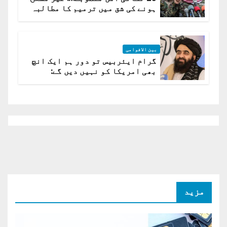
ہونے کی شق میں ترمیم کا مطالبہ
بین الاقوامی
گرام ایئربیس تو دور ہم ایک انچ
بھی امریکا کو نہیں دیں گے:
افغانستان کا دو ٹوک مؤقف
مزید