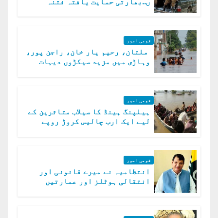
ں..بھارتی حمایت یافتہ فتنہ
الخوارج کے 31 دہشت گرد ہلاک
قومی امور
ملتان، رحیم یار خان، راجن پور،
وہاڑی میں مزید سیکڑوں دیہات
ڈوب گئے
قومی امور
ہیلپنگ ہینڈ کا سیلاب متاثرین کے
لیے ایک ارب چالیس کروڑ روپے
امداد کا اعلان
قومی امور
انتظامیہ نے میرے قانونی اور
انتقالی ہوٹلز اور عمارتیں
مسمار کر دیں، ملک صدیق