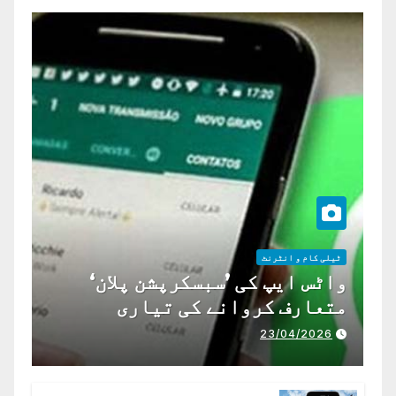
ٹیلی کام و انٹرنٹ
واٹس ایپ کی ’سبسکرپشن پلان‘
متعارف کروانے کی تیاری
23/04/2026