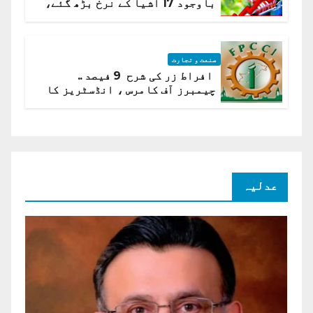
باوجود 17 اشیا کے نرخ بڑھ گئے،
ادارہ شماریات
صنعت و تجارت
افراط زر کی شرح 9 فیصد ..
چیمبرز آف کامرس ، انڈسٹریز کا
شرح سود میں کمی کا مطالبہ
عدلیہ