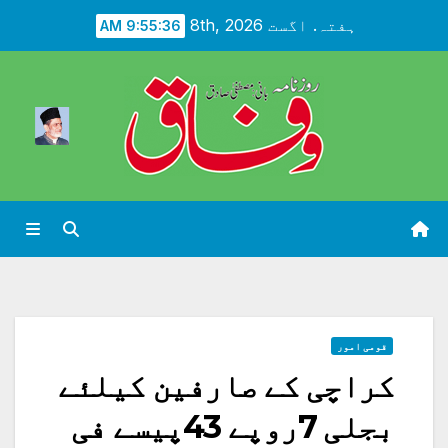
Ski
ہفتہ. اگست 8th, 2026
9:55:37 AM
t
conten
قومی امور
کراچی کے صارفین کیلئے
بجلی 7روپے 43پیسے فی