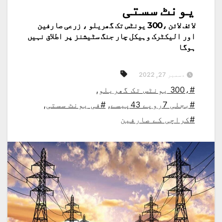
یونٹ سستی
لائف لائن ،300 یونٹس تک گھریلو ، زرعی صارفین
اور الیکٹرک وہیکل چار جنگ سٹیشنز پر اطلاق نہیں
ہوگا
دسمبر 27, 2022
#،300 یونٹس تک گھریلو
,
#بجلی 7روپے 43پیسے
,
#فی یونٹ سستی
,
#کراچی کے صارفین