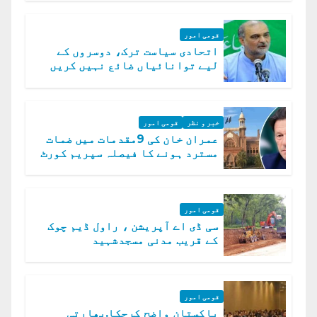
قومی امور
اتحادی سیاست ترک، دوسروں کے
لیے توانائیاں ضائع نہیں کریں
گے، حافظ نعیم الرحمن
خبر و نظر
قومی امور
عمران خان کی 9مقدمات میں ضمات
مسترد ہونے کا فیصلہ سپریم کورٹ
میں چیلنج
قومی امور
سی ڈی اے آپریشن ، راول ڈیم چوک
کے قریب مدنی مسجدشہید
قومی امور
پاکستان واضح کرچکا.بھارتی