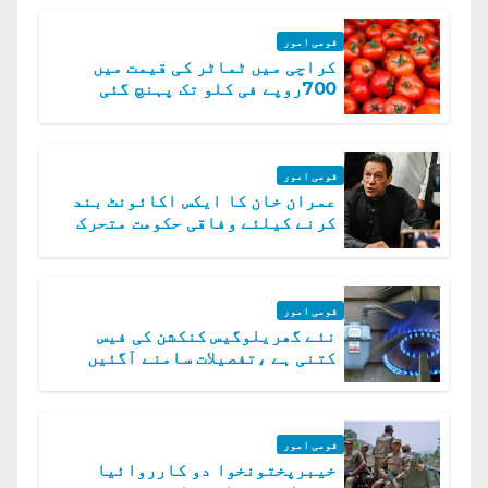
قومی امور
کراچی میں ٹماٹر کی قیمت میں
700روپے فی کلو تک پہنچ گئی
قومی امور
عمران خان کا ایکس اکائونٹ بند
کرنے کیلئے وفاقی حکومت متحرک
قومی امور
نئے گھریلوگیس کنکشن کی فیس
کتنی ہے ،تفصیلات سامنے آگئیں
قومی امور
خیبرپختونخوا دو کارروائیا