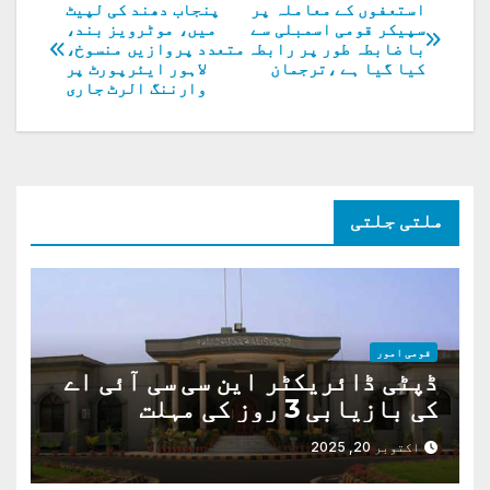
استعفوں کے معاملہ پر
پنجاب دھند کی لپیٹ
پوسٹوں
سپیکر قومی اسمبلی سے
میں، موٹرویز بند،
با ضابطہ طور پر رابطہ
متعدد پروازیں منسوخ،
کی
کیا گیا ہے ،ترجمان
لاہور ایئرپورٹ پر
وارننگ الرٹ جاری
نیویگیشن
ملتی جلتی
قومی امور
ڈپٹی ڈائریکٹر این سی سی آئی اے
کی بازیابی 3 روز کی مہلت
اکتوبر 20, 2025