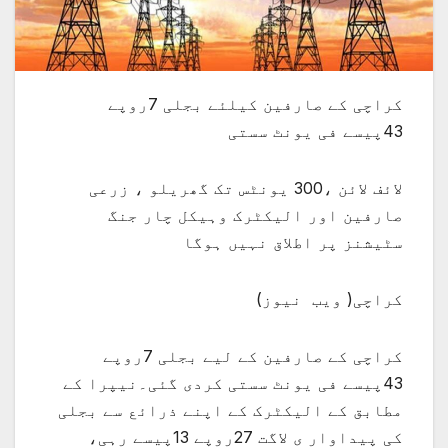
کراچی کے صارفین کیلئے بجلی 7روپے
43پیسے فی یونٹ سستی
لائف لائن ،300 یونٹس تک گھریلو ، زرعی
صارفین اور الیکٹرک وہیکل چار جنگ
سٹیشنز پر اطلاق نہیں ہوگا
کراچی( ویب نیوز)
کراچی کے صارفین کے لیے بجلی 7روپے
43پیسے فی یونٹ سستی کردی گئی۔نیپرا کے
مطابق کے الیکٹرک کے اپنے ذرائع سے بجلی
کی پیداوار ی لاگت 27روپے 13پیسے رہی،