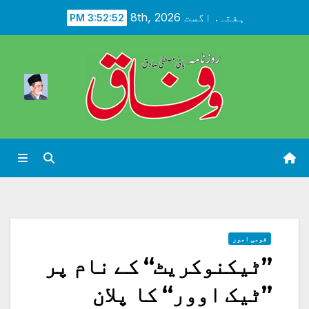
Ski
ہفتہ. اگست 8th, 2026
3:52:53 PM
t
conten
قومی امور
”ٹیکنوکریٹ“ کے نام پر
”ٹیک اوور“ کا پلان