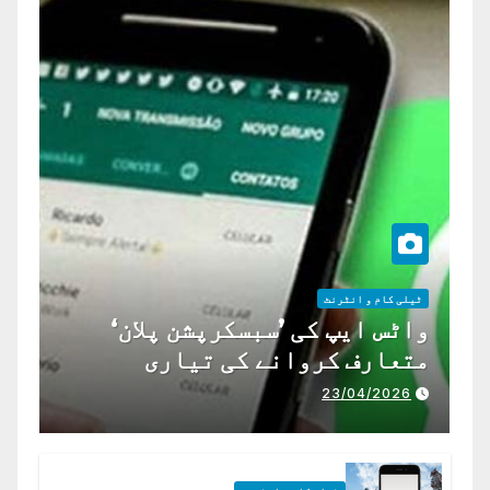
ٹیلی کام و انٹرنٹ
واٹس ایپ کی ’سبسکرپشن پلان‘
متعارف کروانے کی تیاری
23/04/2026