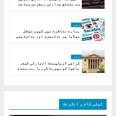
سے متعلق صدارتی ریفرنس سماعت
کیلئے مقرر
عدلیہ
ہمارے معاشرے میں کیوں سوشل
میڈیا پر بدتمیزی اور بدتہذیبی
ہے؟ اسلام آباد ہائیکورٹ
عدلیہ
کراچی ڈویلپمنٹ اتھارٹی قبضہ
مافیا کو سپورٹ کررہا ہے، سندھ
ہائی کورٹ برہم
ٹیلی کام و انٹرنٹ