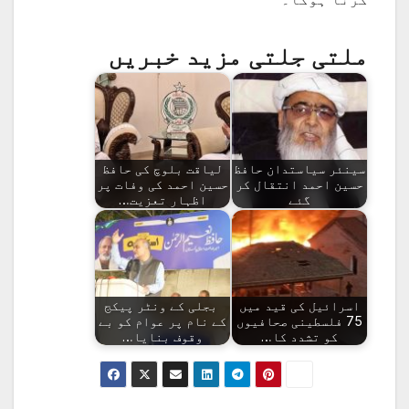
ملتی جلتی مزید خبریں
سینئر سیاستدان حافظ
لیاقت بلوچ کی حافظ
حسین احمد انتقال کر
حسین احمد کی وفات پر
گئے
اظہار تعزیت…
اسرائیل کی قید میں
بجلی کے ونٹر پیکج
75 فلسطینی صحافیوں
کے نام پر عوام کو بے
کو تشدد کا…
وقوف بنایا…