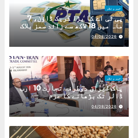
خبر و نظر
پی ٹی اے کا بڑا کریک ڈاؤن، 7
ماہ میں 18 لاکھ سے زائد سمز بلاک
04/08/2026
خبر و نظر
پاک ایران دوطرفہ تجارت 10 ارب
ڈالر تک بڑھانے کا عزم
04/08/2026