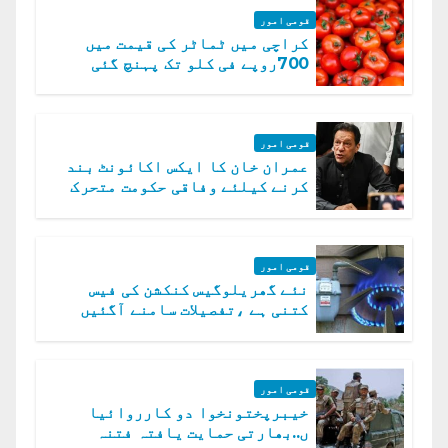
قومی امور
کراچی میں ٹماٹر کی قیمت میں
700روپے فی کلو تک پہنچ گئی
قومی امور
عمران خان کا ایکس اکائونٹ بند
کرنے کیلئے وفاقی حکومت متحرک
قومی امور
نئے گھریلوگیس کنکشن کی فیس
کتنی ہے ،تفصیلات سامنے آگئیں
قومی امور
خیبرپختونخوا دو کارروائیا
ں..بھارتی حمایت یافتہ فتنہ