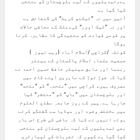
ہے،تبدیلیوں کے لیے بلوچستان کو منتخب
کیا گیا ہے
آئین میں نہ ”ٹیکنو کریٹ“ کی گنجائش ہے
اور نہ ”ٹیک اوور“ کی،ملک کے معاشی حالات
پر قومی قیادت کو سنجیدگی کا مظاہرہ کرنا
ہوگا
کوئٹہ /کراچی /اسلام آباد (ویب نیوز )
جمعیت علماء اسلام پاکستان کے سینئر
رہنما اور سابق سینیٹر حافظ حسین احمد نے
کہا کہ جوڑ توڑ کے ماہرین اپنے کام میں
مصروف ہیں، کراچی میں ”متحدہ“ کو ”متحد“
اور بلوچستان میں ”باپ“ کو ”منتشر“ کیا
جارہا ہے۔پیر کے روز جامعہ مطلع العلوم
میں مختلف وفود اور میڈیا سے گفتگو کرتے
ہوئے انہوں نے کہا کہ ماضی کی طرح اس بار
بھی تبدیلیوں کے لیے بلوچستان کو منتخب
کیا گیا ہے کیوں کہ تجربات کی لیبارٹری