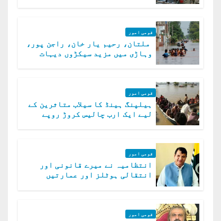
الخوارج کے 31 دہشت گرد ہلاک
قومی امور
ملتان، رحیم یار خان، راجن پور،
وہاڑی میں مزید سیکڑوں دیہات
ڈوب گئے
قومی امور
ہیلپنگ ہینڈ کا سیلاب متاثرین کے
لیے ایک ارب چالیس کروڑ روپے
امداد کا اعلان
قومی امور
انتظامیہ نے میرے قانونی اور
انتقالی ہوٹلز اور عمارتیں
مسمار کر دیں، ملک صدیق
قومی امور