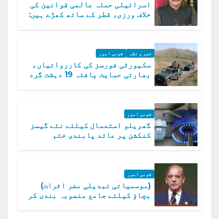
اسرائیلی حملہ عالمی قوانین کی
خلاف ورزی، قطر کے ساتھ کھڑے ہیں:
دفتر خارجہ
خبر و نظر
قومی امور
سکیورٹی فورسز کی کارروائیاں،
بھارتی حمایت یافتہ 19 دہشت گرد
ہلاک
قومی امور
گھریلو استعمال کیلئے نئے گیسز
کنکشن پر عائد پابندی ختم
قومی امور
(موسمیاتی تبدیلی مضر اثرات)
بچاؤ کیلئے جامع منصوبہ بندی کر
رہے ہیں: وزیراعظم