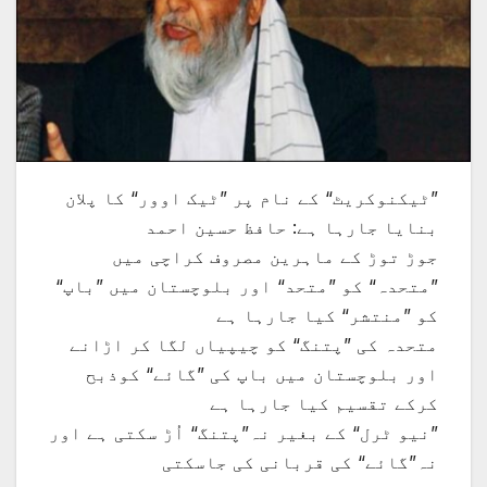
”ٹیکنوکریٹ“ کے نام پر ”ٹیک اوور“ کا پلان
بنایا جارہا ہے: حافظ حسین احمد
جوڑ توڑ کے ماہرین مصروف کراچی میں
”متحدہ“ کو ”متحد“ اور بلوچستان میں ”باپ“
کو ”منتشر“ کیا جارہا ہے
متحدہ کی ”پتنگ“ کو چیپیاں لگا کر اڑانے
اور بلوچستان میں باپ کی ”گائے“ کوذبح
کرکے تقسیم کیا جارہا ہے
”نیو ٹرل“ کے بغیر نہ”پتنگ“ اُڑ سکتی ہے اور
نہ”گائے“ کی قربانی کی جاسکتی