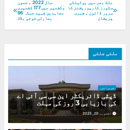
ملک بھر میں یوٹیلٹی
سال 2022 ، جموں
پوسٹوں
سٹورز کارپوریشنز کا
وکشمیر میں177 کشمیری
سرور ڈائون ، شہری
مجاہدین شہید جبکہ 96
کی
پریشان
بھارتی فوجی ہلاک
نیویگیشن
ملتی جلتی
قومی امور
ڈپٹی ڈائریکٹر این سی سی آئی اے
کی بازیابی 3 روز کی مہلت
اکتوبر 20, 2025