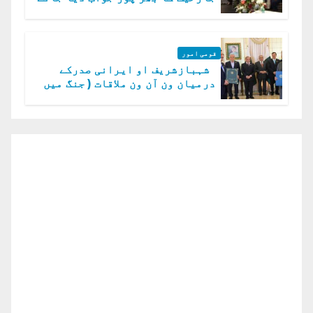
گا.سید عاصم منیر
قومی امور
شہبازشریف او ایرانی صدرکے
درمیان ون آن ون ملاقات ( جنگ میں
دو ٹوک حمایت پر اظہار شکریہ)