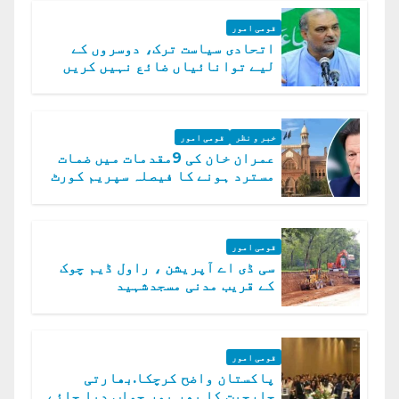
قومی امور
اتحادی سیاست ترک، دوسروں کے
لیے توانائیاں ضائع نہیں کریں
گے، حافظ نعیم الرحمن
خبر و نظر
قومی امور
عمران خان کی 9مقدمات میں ضمات
مسترد ہونے کا فیصلہ سپریم کورٹ
میں چیلنج
قومی امور
سی ڈی اے آپریشن ، راول ڈیم چوک
کے قریب مدنی مسجدشہید
قومی امور
پاکستان واضح کرچکا.بھارتی
جارحیت کا بھر پور جواب دیا جائے