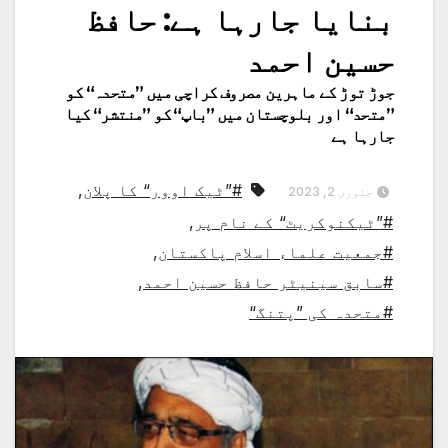
بنایا جارہا ہے: حافظ
حسین احمد
جوڑ توڑ کے ماہرین مصروف کراچی میں ”متحدہ“ کو
”متحد“ اور بلوچستان میں ”باپ“ کو ”منتشر“ کیا
جارہا ہے
#”ٹیک اوور“ کا پلان
,
جنوری 2, 2023
#”ٹیکنوکریٹ“ کے نام پر
,
#جمعیت علماء اسلام پاکستان
,
#سابق سینیٹر حافظ حسین احمد
,
#متحدہ کی ”پتنگ“