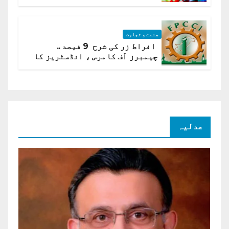
ادارہ شماریات
صنعت و تجارت
افراط زر کی شرح 9 فیصد ..
چیمبرز آف کامرس ، انڈسٹریز کا
شرح سود میں کمی کا مطالبہ
عدلیہ