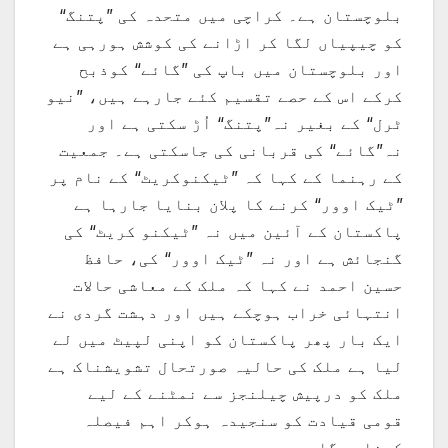
بلوچستان ہے۔ کراچی میں متحدہ کی ”پتنگ“
کو چیپیاں لگا کر اڑانے کی کوشش ہورہی ہے
اور بلوچستان میں باپ کی ”گائے“ کوذبح
کرکے اس کے حصے تقسیم کئے جارہے ہیں، ”نیو
ٹرل“ کے بغیر نہ”پتنگ“ اُڑ سکتی ہے اور
نہ”گائے“ کی قربانی کی جاسکتی ہے۔ جمعیت
کے رہنما کے کہا کہ ”ٹیکنوکریٹ“ کے نام پر
”ٹیک اوور“ کرنے کا پلان بنایا جارہا ہے
پاکستان کے آئین میں نہ ”ٹیکنو کریٹ“ کی
گنجائش ہے اور نہ ”ٹیک اوور“ کی، حافظ
حسین احمد نے کہا کہ ملک کے معاشی حالات
انتہائی خراب ہوچکے ہیں اور دہشت گردی نے
ایک بار پھر پاکستان کو اپنی لپیٹ میں لے
لیا ہے ملک کی حالیہ صورتحال تشویشناک ہے
ملک کو درپیش چیلنجز سے نمٹنے کے لیے
قومی قیادت کو سنجیدہ ہوکر اہم فیصلہ
کرنا ہوگا۔