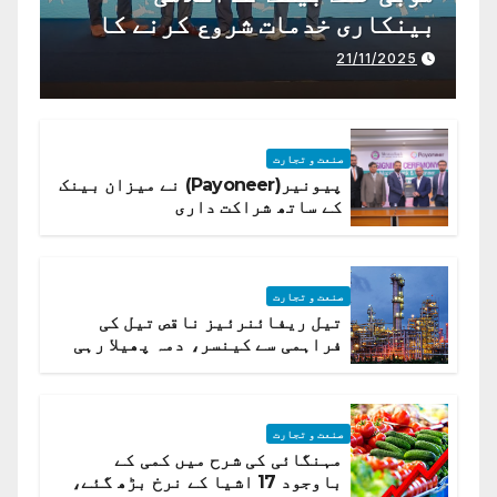
بینکاری خدمات شروع کرنے کا
اعلان کیا ہے،
21/11/2025
صنعت و تجارت
پیونیر(Payoneer) نے میزان بینک
کے ساتھ شراکت داری
صنعت و تجارت
تیل ریفائنرئیز ناقص تیل کی
فراہمی سے کینسر، دمہ پھیلا رہی
ہیں قائمہ کمیٹی میں انکشاف
صنعت و تجارت
مہنگائی کی شرح میں کمی کے
باوجود 17 اشیا کے نرخ بڑھ گئے،