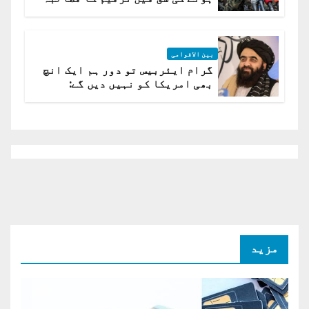
بین الاقوامی
گرام ایئربیس تو دور ہم ایک انچ
بھی امریکا کو نہیں دیں گے:
افغانستان کا دو ٹوک مؤقف
مزید