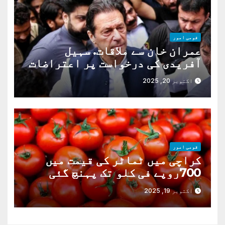
قومی امور
عمران خان سے ملاقات. سہیل
آفریدی کی درخواست پر اعتراضات
دور
اکتوبر 20, 2025
قومی امور
کراچی میں ٹماٹر کی قیمت میں
700روپے فی کلو تک پہنچ گئی
اکتوبر 19, 2025