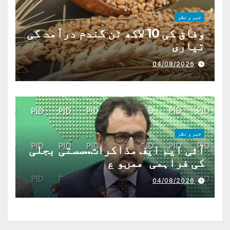
خبر و نظر
وفاق کی 10 لاکھ ٹن گندم درآمد کی
تیاری
04/08/2026
خبر و نظر
آئی ایم ایف مذاکرات..سستی بجلی
کی فراہمی ممںو ع
04/08/2026