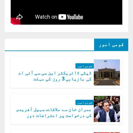
قومی امور
قومی امور
ڈپٹی ڈائریکٹر این سی سی آئی اے
کی بازیابی 3 روز کی مہلت
قومی امور
عمران خان سے ملاقات. سہیل آفریدی
کی درخواست پر اعتراضات دور