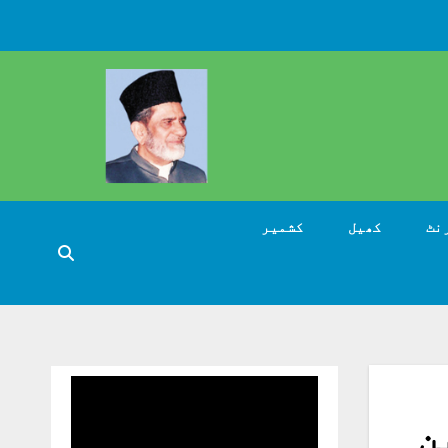
نٹ
کھیل
کشمیر
ہدین