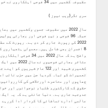
مقبوضہ کشمیر میں 34 فوجی اہلکاروں نے خودکشی کی،حزب المجاہدین نے 2022 کی رپورٹ جاری کر دی
سری نگر(ویب نیوز )
8 افسران بھی شامل ہیں۔معمولی ہتھیاروں کے
واضح ہے کہ سال 2022 م
متاثر بھارتی 
تعمیرات کو تباہ کردیا جن میں حزب نائب امی
چھاپوں اور محاصرے اورتلاشی کی کارروائیوں
جدوجہد جاری ہے۔ دنیا جانتی ہے کہ یہ ایک 
عالمی ادارے تماشائی کا کردار ادا کررہے ہ
خطرے میں ڈال سکتی ہے، پھر نہ تماشہ رہے گا 