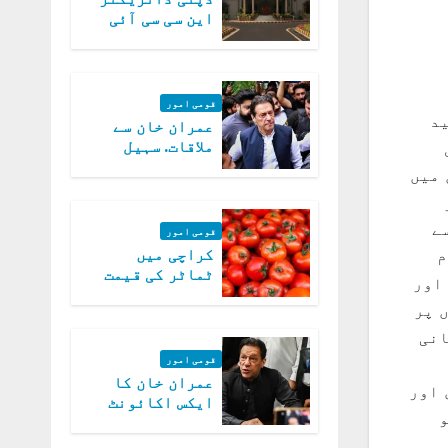
این سی سی آئی
اے کی بازیابی 3
روز کی مہلت
قومی امور
دین شہید
عمران خان سے
ملاقات. سہیل
ل
آفریدی کی
جیوں میں
درخواست پر
اعتراضات دور
سے
قومی امور
کراچی میں
م
ٹماٹر کی قیمت
 بناکر زخمی کیااور 48 مکانات اور
میں 700روپے فی
 پر
کلو تک پہنچ گئی
انی
قومی امور
عمران خان کا
 اور
ایکس اکائونٹ
بند کرنے کیلئے
وفاقی حکومت