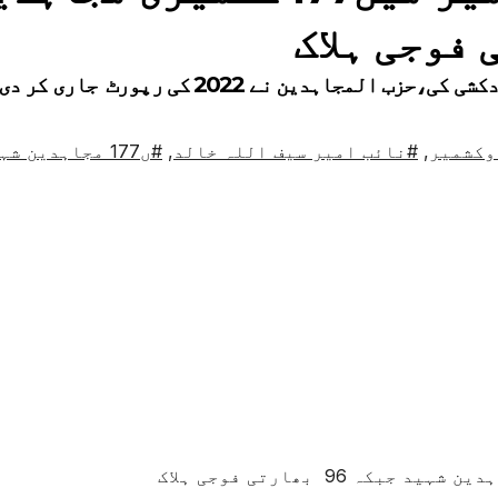
وکشمیر
,
#نائب امیر سیف اللہ خالد
,
#ں177 مجاہدین شہید