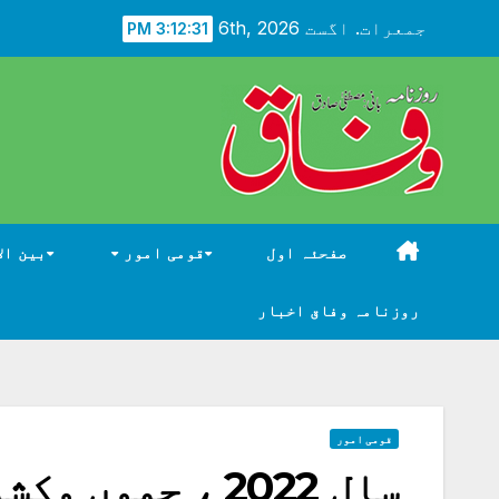
Ski
جمعرات. اگست 6th, 2026
3:12:32 PM
t
conten
صفحئہ اول
قومی امور
بین ال
روزنامہ وفاق اخبار
قومی امور