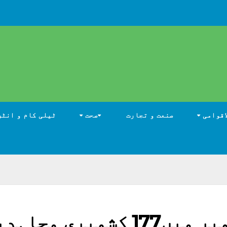
اقوامی
صنعت و تجارت
صحت
ٹیلی کام و انٹر
سال 2022 ، جموں وکشمیر میں177 کشمیری مجا