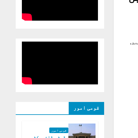
,
قومی امور
قومی امور
ڈپٹی ڈائریکٹر