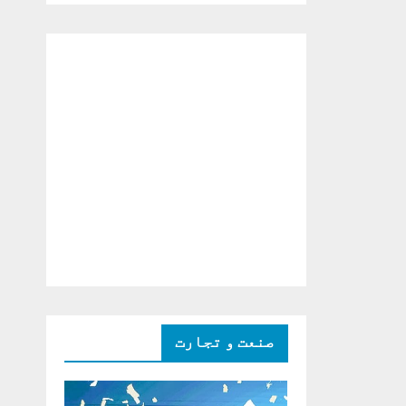
دو ٹوک حمایت پر
اظہار شکریہ)
صنعت و تجارت