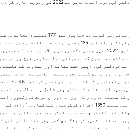
سال 2022 میں مقبوضہ جموں وکشمیر میں بھارتی فورسز کے ساتھ جھڑپوں میں 177 کشمیری مجاہ
جبکہ 96 فوجی ، نیم فوجی اور بھارتی پولیس اہلکار ہلاک اور 135 زخمی ہوئے۔حزب المجاہدین نے سا
2022 کی رپورٹ جاری کر دی ہے۔ رپورٹ کے مطابق 2022 میں جموں وکشمیر میں ہلاک ہونے والے فو
 ساتھ مجاہدین کا نفسیاتی دبا بھارتی فوج پر اِس قدر
یں 34 فوجی اہلکاروں نے خودکشی کی۔ اپنی خفت مٹانے اور ہندوتا کے فلسفے 
فوجیوں نے سال 2022 میں ایک خاتون اور پانچ کمسن بچوں سمیت ایک سو سے زیادہ معصو
کشمیری شہید اور 122 عام شہریوں کو اپنے جدید ہتھیاروں کا نشانہ
ر سیف اللہ خالد کا مکان بھی شامل ہے۔ سال بھر گھروں
 کا سلسلہ جاری رہا اور اِس دوران حریت کارکنوں، انس
حقوق کے کارکنوں، طلبا، نوجوانوں اور خواتین سمیت 1350 افراد کوگرفتار کیاگیا۔۔۔آزادی کی
جائز اور آئینی جدوجہد ہے لیکن پھر بھی عالمی برادری
یں۔ مسئلہ کشمیر کی چنگاری کسی بھی وقت عالمی امن کو
اور نہ تماشائی رہیں گے۔ ضرورت اِس بات کی ہے کہ اِس