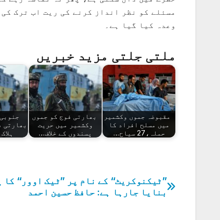
مسئلے کو نظر انداز کرنے کی ریت اب ترک کی 
وعدہ کیا گیا ہے۔
ملتی جلتی مزید خبریں
مقبوضہ جموں وکشمیر
بھارتی فوج کو جموں
جنوبی 
میں مسلح افراد کا
وکشمیر میں حریت
بھارتی ف
حملہ،27 سیاح…
پسندوں کے خلاف…
ہلاک
”ٹیکنوکریٹ“ کے نام پر ”ٹیک اوور“ کا پ
پوسٹوں
بنایا جارہا ہے: حافظ حسین احمد
کی