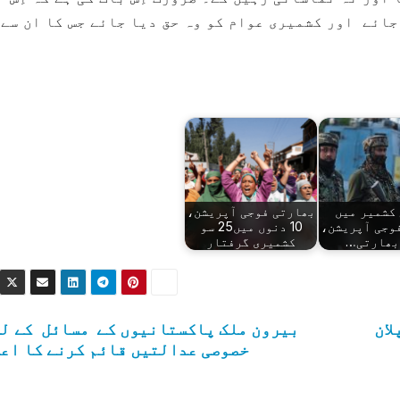
جائے اور کشمیری عوام کو وہ حق دیا جائے جس کا ان سے
کشمیر میں
بھارتی فوجی آپریشن،
وجی آپریشن،
10 دنوں میں25 سو
 بھارتی…
کشمیری گرفتار
لان
بیرون ملک پاکستانیوں کے مسائل کے ل
خصوصی عدالتیں قائم کرنے کا اعل