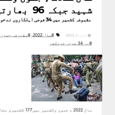
شہید جبکہ 96 بھارتی فوجی ہلاک
مقبوضہ کشمیر میں 34 فوجی اہلکاروں نے خودکشی کی،حزب المجاہدین نے 2022 کی رپورٹ جاری کر دی
#سال 2022
,
#مقبوضہ جموں 
جنوری 1, 2023
#یں 34 فوجی خودکشی
سال 2022 ، جموں وکشمیر میں177 کشمیری مجاہدین شہید جبکہ 96 بھارتی فوجی ہلاک