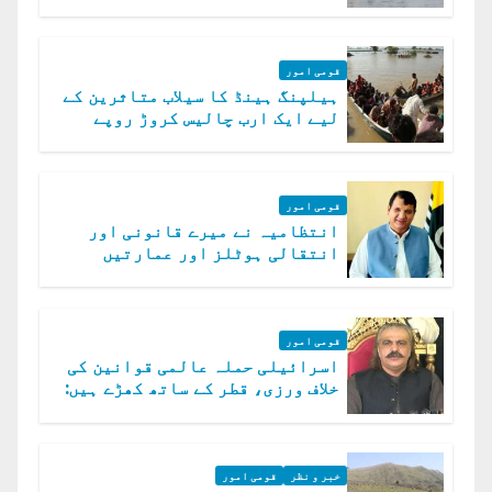
ڈوب گئے
قومی امور
ہیلپنگ ہینڈ کا سیلاب متاثرین کے
لیے ایک ارب چالیس کروڑ روپے
امداد کا اعلان
قومی امور
انتظامیہ نے میرے قانونی اور
انتقالی ہوٹلز اور عمارتیں
مسمار کر دیں، ملک صدیق
قومی امور
اسرائیلی حملہ عالمی قوانین کی
خلاف ورزی، قطر کے ساتھ کھڑے ہیں:
دفتر خارجہ
خبر و نظر
قومی امور