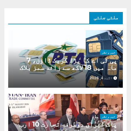
ملتی جلتی
خبر و نظر
پی ٹی اے کا بڑا کریک ڈاؤن، 7
ماہ میں 18 لاکھ سے زائد سمز بلاک
اگست 4, 2026
خبر و نظر
پاک ایران دوطرفہ تجارت 10 ارب