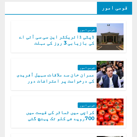
قومی امور
قومی امور
ڈپٹی ڈائریکٹر این سی سی آئی اے
کی بازیابی 3 روز کی مہلت
قومی امور
عمران خان سے ملاقات. سہیل آفریدی
کی درخواست پر اعتراضات دور
قومی امور
کراچی میں ٹماٹر کی قیمت میں
700روپے فی کلو تک پہنچ گئی