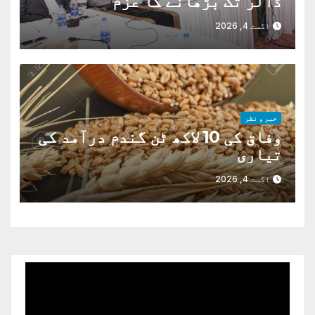
ڈالر تک بڑھانے کا عزم
اگست 4, 2026
خبر و نظر
وفاق کی 10 لاکھ ٹن گندم درآمد کی
تیاری
اگست 4, 2026