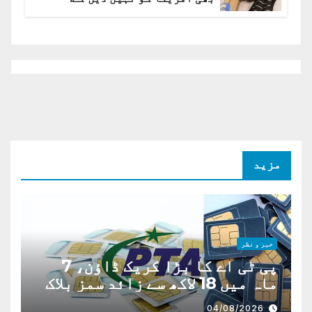
افغانستان کا دو ٹوک مؤقف
مزید
خبر و نظر
پی ٹی اے کا بڑا کریک ڈاؤن، 7
ماہ میں 18 لاکھ سے زائد سمز بلاک
04/08/2026