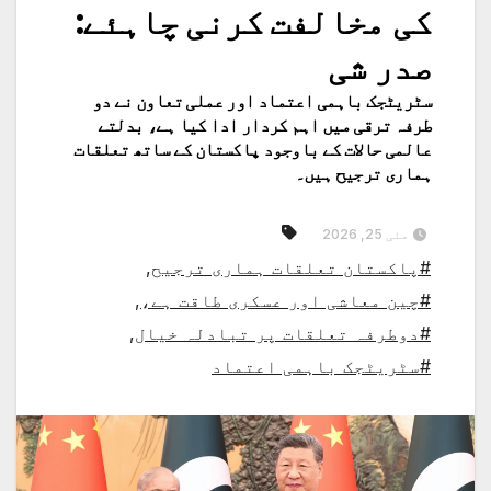
کی مخالفت کرنی چاہئے:
صدر شی
سٹریٹجک باہمی اعتماد اور عملی تعاون نے دو
طرفہ ترقی میں اہم کردار ادا کیا ہے، بدلتے
عالمی حالات کے باوجود پاکستان کے ساتھ تعلقات
ہماری ترجیح ہیں۔
مئی 25, 2026
#پاکستان تعلقات ہماری ترجیح
,
#چین معاشی اور عسکری طاقت ہے،
,
#دوطرفہ تعلقات پر تبادلہ خیال
,
#سٹریٹجک باہمی اعتماد