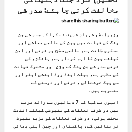
مخالفت کرنی چاہئے: صدر شی
وزیراعظم شہباز شریف نے کہا کہ صدر شی جن
پنگ کی قیادت میں چین کی عالمی معاشی اور
عسکری طاقت ہے، عالمی سطح پر ترقی اور امن
کیلئے چین کا اہم کردار ہے، ہانگژو کی
ترقی صدر شی جن پنگ کے وژن اور متحرک قیادت
کی مظہر ہے، بیلٹ اینڈ روڈ اینشی ایٹو اور
سی پیک خوشحالی ، ترقی اور دوستی کے
منصوبے ہیں۔
انہوں نے کہا کہ 7 دہائیوں سے زائد عرصے
میں دو طرفہ تعلقات کی مضبوطی کیلئے انتھک
محنت ہوئی، دو طرفہ تعلقات کو مزید مضبوط
تر بنائیں گے، پاکستان اور چین آہنی بھائی