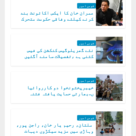
قومی امور
عمران خان کا ایکس اکائونٹ بند
کرنے کیلئے وفاقی حکومت متحرک
قومی امور
نئے گھریلوگیس کنکشن کی فیس
کتنی ہے ،تفصیلات سامنے آگئیں
قومی امور
خیبرپختونخوا دو کارروائیا
ں..بھارتی حمایت یافتہ فتنہ
الخوارج کے 31 دہشت گرد ہلاک
قومی امور
ملتان، رحیم یار خان، راجن پور،
وہاڑی میں مزید سیکڑوں دیہات