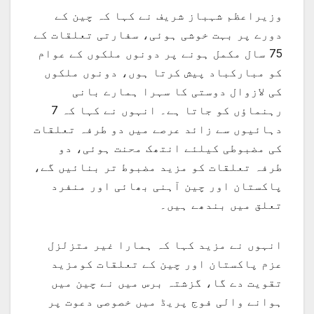
وزیراعظم شہباز شریف نے کہا کہ چین کے
دورے پر بہت خوشی ہوئی، سفارتی تعلقات کے
75 سال مکمل ہونے پر دونوں ملکوں کے عوام
کو مبارکباد پیش کرتا ہوں، دونوں ملکوں
کی لازوال دوستی کا سہرا ہمارے بانی
رہنماؤں کو جاتا ہے۔ انہوں نے کہا کہ 7
دہائیوں سے زائد عرصے میں دو طرفہ تعلقات
کی مضبوطی کیلئے انتھک محنت ہوئی، دو
طرفہ تعلقات کو مزید مضبوط تر بنائیں گے،
پاکستان اور چین آہنی بھائی اور منفرد
تعلق میں بندھے ہیں۔
انہوں نے مزید کہا کہ ہمارا غیر متزلزل
عزم پاکستان اور چین کے تعلقات کومزید
تقویت دے گا، گزشتہ برس میں نے چین میں
ہوانے والی فوج پریڈ میں خصوصی دعوت پر