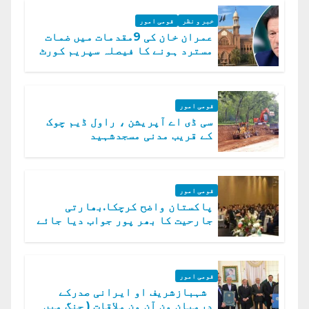
خبر و نظر
قومی امور
عمران خان کی 9مقدمات میں ضمات
مسترد ہونے کا فیصلہ سپریم کورٹ
میں چیلنج
قومی امور
سی ڈی اے آپریشن ، راول ڈیم چوک
کے قریب مدنی مسجدشہید
قومی امور
پاکستان واضح کرچکا.بھارتی
جارحیت کا بھر پور جواب دیا جائے
گا.سید عاصم منیر
قومی امور
شہبازشریف او ایرانی صدرکے
درمیان ون آن ون ملاقات ( جنگ میں