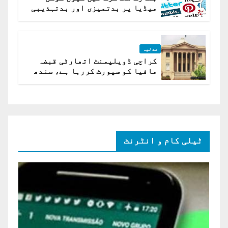
میڈیا پر بدتمیزی اور بدتہذیبی
ہے؟ اسلام آباد ہائیکورٹ
عدلیہ
کراچی ڈویلپمنٹ اتھارٹی قبضہ
مافیا کو سپورٹ کررہا ہے، سندھ
ہائی کورٹ برہم
ٹیلی کام و انٹرنٹ