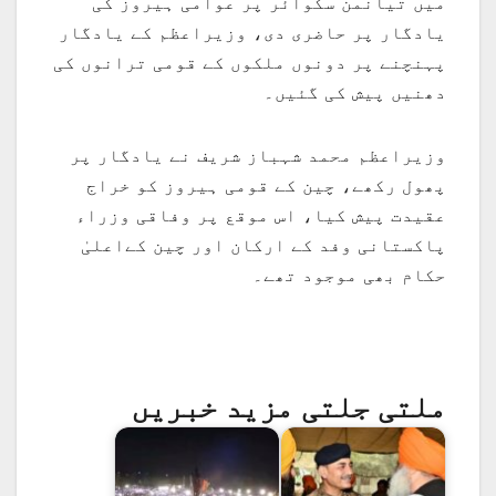
میں تیانمن سکوائر پر عوامی ہیروز کی
یادگار پر حاضری دی، وزیراعظم کے یادگار
پہنچنے پر دونوں ملکوں کے قومی ترانوں کی
دھنیں پیش کی گئیں۔
وزیراعظم محمد شہباز شریف نے یادگار پر
پھول رکھے، چین کے قومی ہیروز کو خراج
عقیدت پیش کیا، اس موقع پر وفاقی وزراء
پاکستانی وفد کے ارکان اور چین کےاعلیٰ
حکام بھی موجود تھے۔
ملتی جلتی مزید خبریں