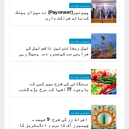
صنعت و تجارت
پیونیر(Payoneer) نے میزان بینک
کے ساتھ شراکت داری
صنعت و تجارت
تیل ریفائنرئیز ناقص تیل کی
فراہمی سے کینسر، دمہ پھیلا رہی
ہیں قائمہ کمیٹی میں انکشاف
صنعت و تجارت
مہنگائی کی شرح میں کمی کے
باوجود 17 اشیا کے نرخ بڑھ گئے،
ادارہ شماریات
صنعت و تجارت
افراط زر کی شرح 9 فیصد ..
چیمبرز آف کامرس ، انڈسٹریز کا