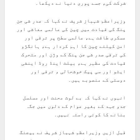
شرکت کی، جسے پوری دنیا نے دیکھا۔
وزیراعظم شہباز شریف نے کہا کہ صدر شی جن
پنگ کی قیادت میں چین کی عالمی معاشی اور
عسکری طاقت ہے، عالمی سطح پر ترقی اور
امن کیلئے چین کا اہم کردار ہے، ہانگژو
کی ترقی صدر شی جن پنگ کے وژن اور متحرک
قیادت کی مظہر ہے، بیلٹ اینڈ روڈ اینشی
ایٹو اور سی پیک خوشحالی ، ترقی اور
دوستی کے منصوبے ہیں۔
انہوں نے کہا کہ بے لوث محنت اور مسلسل
جدو جہد کے بغیر عوام کے دلوں میں جگہ
بنانے کا کوئی راستہ نہیں۔
قبل ازیں وزیراعظم شہباز شریف نے بیجنگ