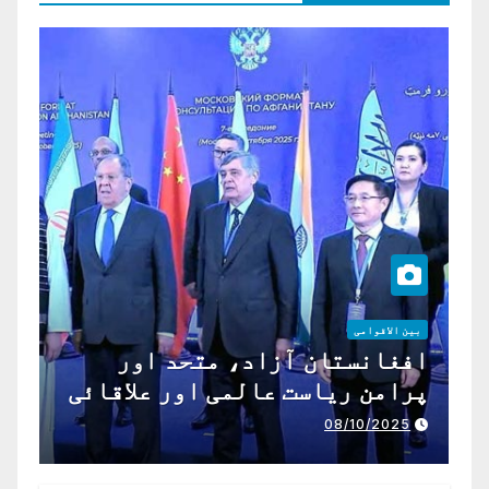
بین الاقوامی
افغانستان آزاد، متحد اور
پرامن ریاست عالمی اور علاقائی
تعاون کے لیے ناگزیر ہے
08/10/2025