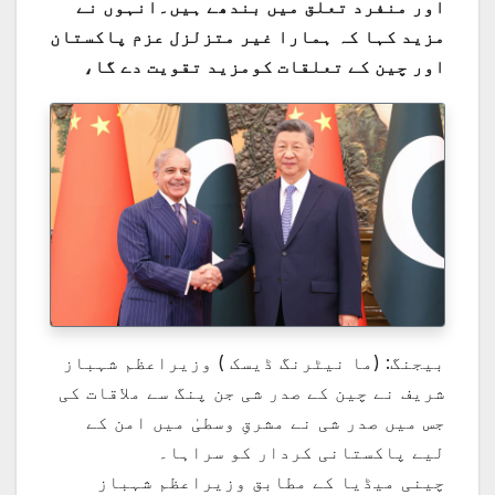
اور منفرد تعلق میں بندھے ہیں۔انہوں نے
مزید کہا کہ ہمارا غیر متزلزل عزم پاکستان
اور چین کے تعلقات کومزید تقویت دے گا،
بیجنگ: (ما نیٹرنگ ڈیسک ) وزیراعظم شہباز
شریف نے چین کے صدر شی جن پنگ سے ملاقات کی
جس میں صدر شی نے مشرقِ وسطیٰ میں امن کے
لیے پاکستانی کردار کو سراہا۔
چینی میڈیا کے مطابق وزیراعظم شہباز