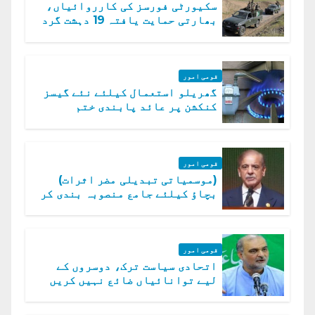
سکیورٹی فورسز کی کارروائیاں،
بھارتی حمایت یافتہ 19 دہشت گرد
ہلاک
قومی امور
گھریلو استعمال کیلئے نئے گیسز
کنکشن پر عائد پابندی ختم
قومی امور
(موسمیاتی تبدیلی مضر اثرات)
بچاؤ کیلئے جامع منصوبہ بندی کر
رہے ہیں: وزیراعظم
قومی امور
اتحادی سیاست ترک، دوسروں کے
لیے توانائیاں ضائع نہیں کریں
گے، حافظ نعیم الرحمن