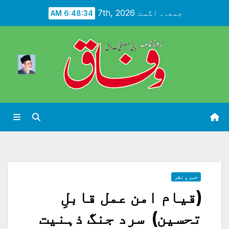
Ski
جمعہ. اگست 7th, 2026
6:48:36 AM
t
conten
خبر و نظر
(قیام امن عمل قابلِ
تحسین) سرد جنگ ذہنیت