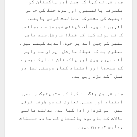
صدر شی نے کہا کہ چین اور پاکستان کو
یکطرفہ پالیسیوں اور سرد جنگ کی حامی
ذہنیت کی مشترکہ مخالفت کرنی چاہئے۔
انہوں نے چیف آف ڈیفنس فورسز سے مصافحہ
کرتے ہوئے کہا کہ فیلڈ مارشل سید عاصم
منیر کو چین آمد پر خوش آمدید کہتے ہیں،
معلوم ہے کہ فیلڈ مارشل ایران سے واپس
آئے ہیں، چین اور پاکستان نے ایک دوسرے
کو سمجھا اور اعتماد کیا، دوستی نسل در
نسل آگے بڑھ رہی ہے۔
صدر شی جن پنگ نے کہا کہ سٹریٹجک باہمی
اعتماد اور عملی تعاون نے دو طرفہ ترقی
میں اہم کردار ادا کیا ہے، بدلتے عالمی
حالات کے باوجود پاکستان کے ساتھ تعلقات
ہماری ترجیح ہیں۔