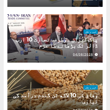
خبر و نظر
پاک ایران دوطرفہ تجارت 10 ارب
ڈالر تک بڑھانے کا عزم
04/08/2026
خبر و نظر
وفاق کی 10 لاکھ ٹن گندم درآمد کی
تیاری