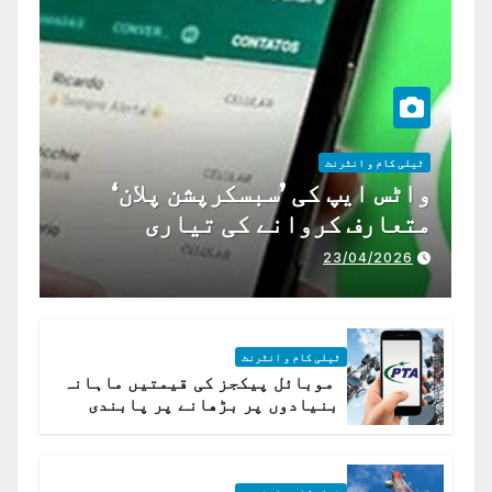
ٹیلی کام و انٹرنٹ
واٹس ایپ کی ’سبسکرپشن پلان‘
متعارف کروانے کی تیاری
23/04/2026
ٹیلی کام و انٹرنٹ
موبائل پیکجز کی قیمتیں ماہانہ
بنیادوں پر بڑھانے پر پابندی