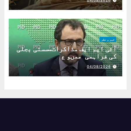
04/08/2026
خبر و نظر
آئی ایم ایف مذاکرات..سستی بجلی
کی فراہمی ممںو ع
04/08/2026