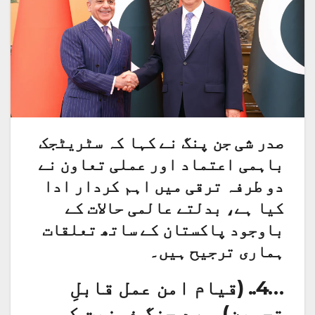
صدر شی جن پنگ نے کہا کہ سٹریٹجک
باہمی اعتماد اور عملی تعاون نے
دو طرفہ ترقی میں اہم کردار ادا
کیا ہے، بدلتے عالمی حالات کے
باوجود پاکستان کے ساتھ تعلقات
ہماری ترجیح ہیں۔
…4.. (قیام امن عمل قابلِ
تحسین) سرد جنگ ذہنیت کی