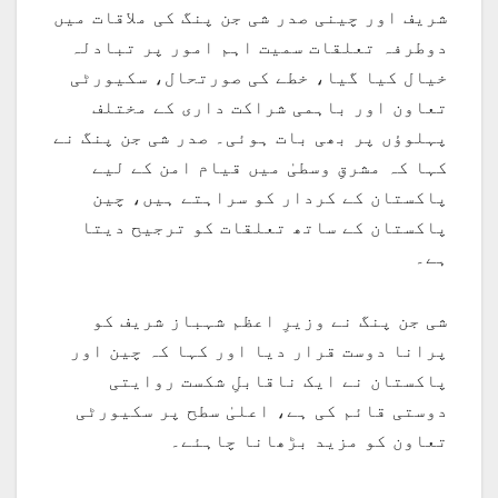
شریف اور چینی صدر شی جن پنگ کی ملاقات میں
دوطرفہ تعلقات سمیت اہم امور پر تبادلہ
خیال کیا گیا، خطے کی صورتحال، سکیورٹی
تعاون اور باہمی شراکت داری کے مختلف
پہلوؤں پر بھی بات ہوئی۔ صدر شی جن پنگ نے
کہا کہ مشرقِ وسطیٰ میں قیام امن کے لیے
پاکستان کے کردار کو سراہتے ہیں، چین
پاکستان کے ساتھ تعلقات کو ترجیح دیتا
ہے۔
شی جن پنگ نے وزیرِ اعظم شہباز شریف کو
پرانا دوست قرار دیا اور کہا کہ چین اور
پاکستان نے ایک ناقابلِ شکست روایتی
دوستی قائم کی ہے، اعلیٰ سطح پر سکیورٹی
تعاون کو مزید بڑھانا چاہئے۔