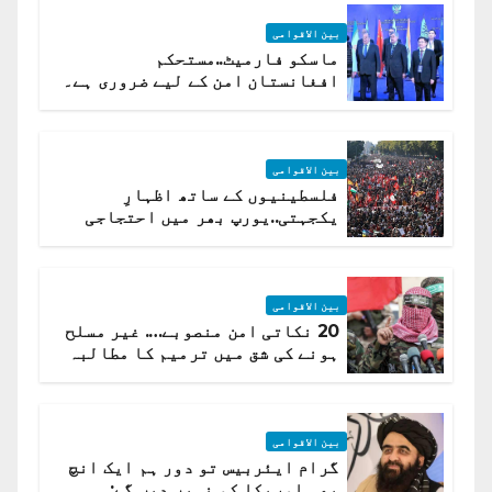
بین الاقوامی
ماسکو فارمیٹ..مستحکم
افغانستان امن کے لیے ضروری ہے۔
(روسی وزیرِ خارجہ )
بین الاقوامی
فلسطینیوں کے ساتھ اظہارِ
یکجہتی..یورپ بھر میں احتجاجی
لہر پھیل گئی
بین الاقوامی
20 نکاتی امن منصوبے…. غیر مسلح
ہونے کی شق میں ترمیم کا مطالبہ
بین الاقوامی
گرام ایئربیس تو دور ہم ایک انچ
بھی امریکا کو نہیں دیں گے: