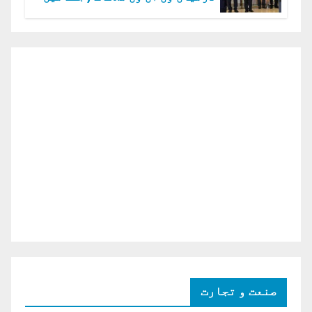
دو ٹوک حمایت پر اظہار شکریہ)
صنعت و تجارت