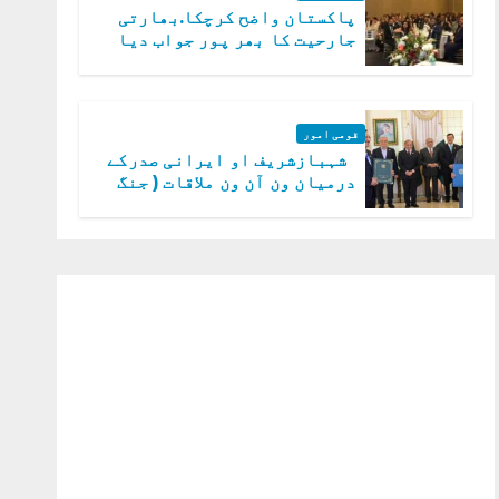
پاکستان واضح کرچکا.بھارتی
جارحیت کا بھر پور جواب دیا
جائے گا.سید عاصم منیر
قومی امور
شہبازشریف او ایرانی صدرکے
درمیان ون آن ون ملاقات ( جنگ
میں دو ٹوک حمایت پر اظہار
شکریہ)