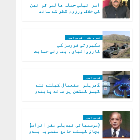
اسرائیلی حملہ عالمی قوانین
کی خلاف ورزی، قطر کے ساتھ
کھڑے ہیں: دفتر خارجہ
خبر و نظر
قومی امور
سکیورٹی فورسز کی
کارروائیاں، بھارتی حمایت
یافتہ 19 دہشت گرد ہلاک
قومی امور
گھریلو استعمال کیلئے نئے
گیسز کنکشن پر عائد پابندی
ختم
قومی امور
(موسمیاتی تبدیلی مضر اثرات)
بچاؤ کیلئے جامع منصوبہ بندی
کر رہے ہیں: وزیراعظم