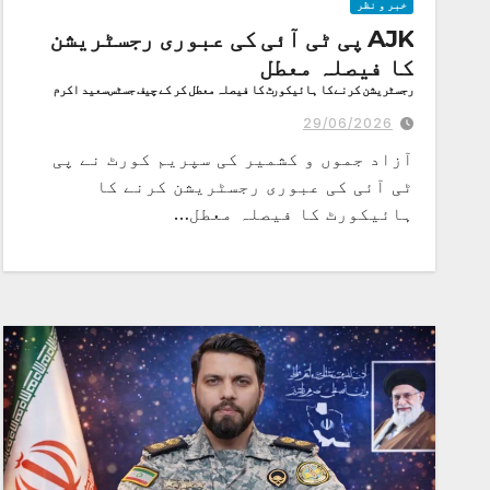
خبر و نظر
AJK پی ٹی آئی کی عبوری رجسٹریشن
کا فیصلہ معطل
رجسٹریشن کرنے کا ہائیکورٹ کا فیصلہ معطل کر کے چیف جسٹس سعید اکرم
راجہ کی سربراہی میں الیکشن کمیشن کی درخواست پر فل بنچ تشکیل
29/06/2026
آزاد جموں و کشمیر کی سپریم کورٹ نے پی
ٹی آئی کی عبوری رجسٹریشن کرنے کا
ہائیکورٹ کا فیصلہ معطل…