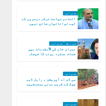
قومی امور
اتحادی سیاست ترک، دوسروں کے
لیے توانائیاں ضائع نہیں
کریں گے، حافظ نعیم الرحمن
خبر و نظر
قومی امور
عمران خان کی 9مقدمات میں
ضمات مسترد ہونے کا فیصلہ
سپریم کورٹ میں چیلنج
قومی امور
سی ڈی اے آپریشن ، راول ڈیم
چوک کے قریب مدنی مسجدشہید
قومی امور