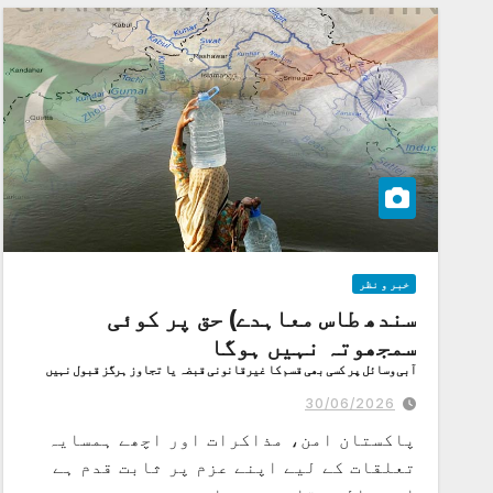
خبر و نظر
سندھ طاس معاہدے) حق پر کوئی
سمجھوتہ نہیں ہوگا
آبی وسائل پر کسی بھی قسم کا غیرقانونی قبضہ یا تجاوز ہرگز قبول نہیں
کرے گا .اسحاق ڈار
30/06/2026
پاکستان امن، مذاکرات اور اچھے ہمسایہ
تعلقات کے لیے اپنے عزم پر ثابت قدم ہے