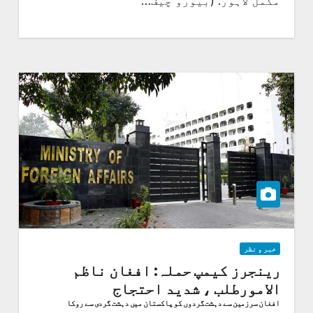
مکمل لاہور: (بیورو چیف…
خبر و نظر
رینجرز کیمپ حملہ: افغان ناظم
الامورطلب ، شدید احتجاج
افغان سرزمین سے دہشت گردوں کو پاکستان میں دہشت گردی سے روکا
جائے.افغانستان میں سفیر عبید الرحمٰن نظامانی