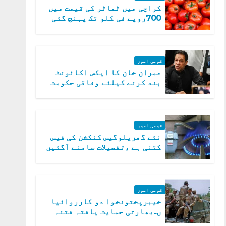
کراچی میں ٹماٹر کی قیمت میں
700روپے فی کلو تک پہنچ گئی
قومی امور
عمران خان کا ایکس اکائونٹ
بند کرنے کیلئے وفاقی حکومت
متحرک
قومی امور
نئے گھریلوگیس کنکشن کی فیس
کتنی ہے ،تفصیلات سامنے آگئیں
قومی امور
خیبرپختونخوا دو کارروائیا
ں..بھارتی حمایت یافتہ فتنہ
الخوارج کے 31 دہشت گرد ہلاک