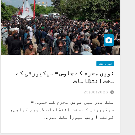
خبر و نظر
نویں محرم کے جلوس = سیکیورٹی کے
سخت انتظامات
25/06/2026
ملک بھر میں نویں محرم کے جلوس =
سیکیورٹی کے سخت انتظامات لاہور، کراچی،
کوئٹہ ( ویب نیوز) ملک بھر…