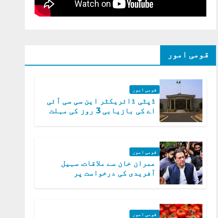
قومی امور
قومی امور
ڈپٹی ڈائریکٹر این سی سی آئی
اے کی بازیابی 3 روز کی مہلت
قومی امور
عمران خان سے ملاقات. سہیل
آفریدی کی درخواست پر
اعتراضات دور
قومی امور