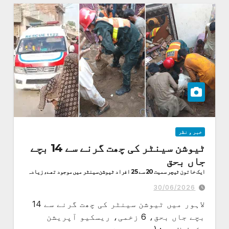
خبر و نظر
ٹیوشن سینٹر کی چھت گرنے سے 14 بچے
جاں بحق
ایک خاتون ٹیچر سمیت 20 سے 25 افراد ٹیوشن سینٹر میں موجود تھے، زیادہ
تر بچے کم عمر تھے۔
30/06/2026
لاہور میں ٹیوشن سینٹر کی چھت گرنے سے 14
بچے جاں بحق، 6 زخمی، ریسکیو آپریشن