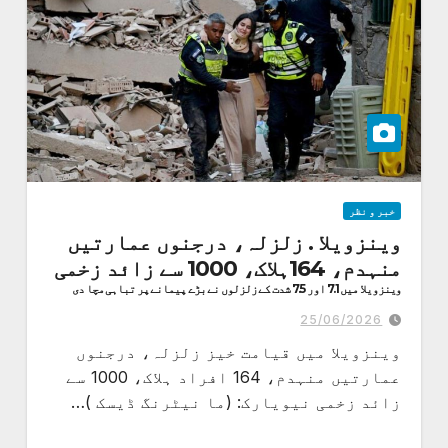
خبر و نظر
وینزویلا . زلزلہ، درجنوں عمارتیں
منہدم، 164ہلاک، 1000 سے زائد زخمی
وینزویلا میں 7.1 اور 7.5 شدت کے زلزلوں نے بڑے پیمانے پر تباہی مچا دی
25/06/2026
وینزویلا میں قیامت خیز زلزلہ، درجنوں
عمارتیں منہدم، 164 افراد ہلاک، 1000 سے
زائد زخمی نیویارک: (ما نیٹرنگ ڈیسک )…