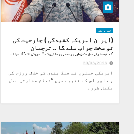
خبر و نظر
(ایران امریکہ کشیدگی ) جارحیت کی
تو سخت جواب ملے گا .. ترجمان
’’تمام سفارتی عمل مکمل طور پر معطل ہو جائیں گے۔‘‘ امریکی اڈے ’’آنے والے
دنوں میں جہنم کا سامنا کریں گے۔‘‘ ایرانی پاسدارانِ انقلاب
28/06/2026
امریکی حملوں نے جنگ بندی کی خلاف ورزی کی
ہے اور اس کے نتیجے میں ’’تمام سفارتی عمل
مکمل طور…