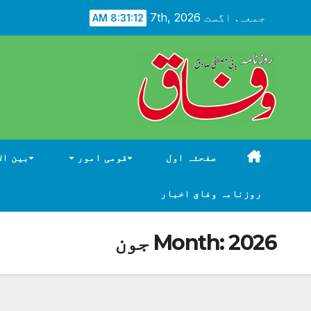
Ski
جمعہ. اگست 7th, 2026
8:31:13 AM
t
conten
صفحئہ اول
قومی امور
بین ال
روزنامہ وفاق اخبار
2026 جون
Month: