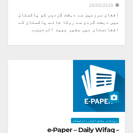
29/06/2026
افغان سرزمین سے دہشت گردوں کو پاکستان
میں دہشت گردی سے روکا جائے. پاکستان کے
افغانستان میں سفیر عبید الرحمٰن…
روزنامہ وفاق اخبار راولپنڈی
e-Paper – Daily Wifaq –