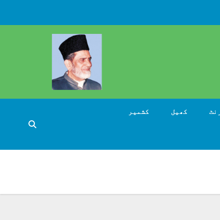
نٹ
کھیل
کشمیر