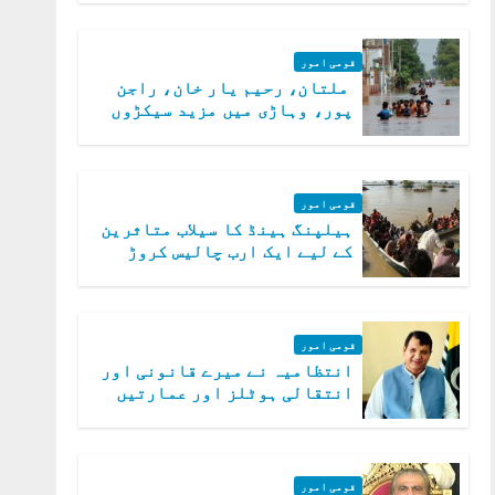
قومی امور
ملتان، رحیم یار خان، راجن
پور، وہاڑی میں مزید سیکڑوں
دیہات ڈوب گئے
قومی امور
ہیلپنگ ہینڈ کا سیلاب متاثرین
کے لیے ایک ارب چالیس کروڑ
روپے امداد کا اعلان
قومی امور
انتظامیہ نے میرے قانونی اور
انتقالی ہوٹلز اور عمارتیں
مسمار کر دیں، ملک صدیق
قومی امور