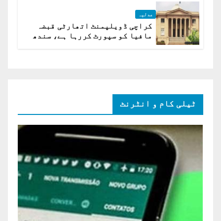
عدلیہ
کراچی ڈویلپمنٹ اتھارٹی قبضہ
مافیا کو سپورٹ کررہا ہے، سندھ
ہائی کورٹ برہم
ٹیلی کام و انٹرنٹ