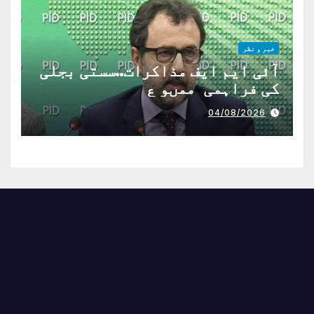
خبر و نظر
آئی ایم ایف مذاکرات..سستی بجلی
کی فراہمی ممںو ع
04/08/2026