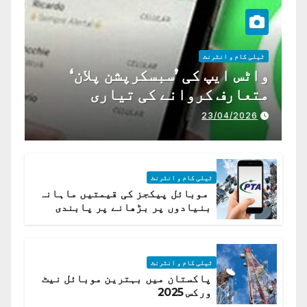
ٹیلی کام و انٹرنٹ
واٹس ایپ کی ’سبسکرپشن پلان‘
متعارف کروانے کی تیاری
23/04/2026
ٹیلی کام و انٹرنٹ
موبائل پیکجز کی قیمتیں ماہانہ
بنیادوں پر بڑھانے پر پابندی
ٹیلی کام و انٹرنٹ
پاکستان میں بہترین موبائل نیٹ
ورکس 2025