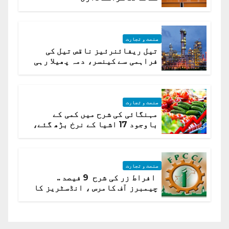
صنعت و تجارت
تیل ریفائنرئیز ناقص تیل کی
فراہمی سے کینسر، دمہ پھیلا رہی
ہیں قائمہ کمیٹی میں انکشاف
صنعت و تجارت
مہنگائی کی شرح میں کمی کے
باوجود 17 اشیا کے نرخ بڑھ گئے،
ادارہ شماریات
صنعت و تجارت
افراط زر کی شرح 9 فیصد ..
چیمبرز آف کامرس ، انڈسٹریز کا
شرح سود میں کمی کا مطالبہ