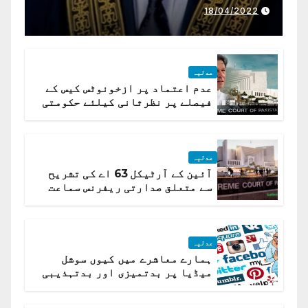
ذمہ داری ادا کرینگے ، چیف
18/04/2022
جسٹس پاکستان
عدلیہ
عدم اعتماد پر ازخونوٹس کیس کے
فیصلے پر نظرثانی کیلئے حکومتی
تیار درخواست دائر نہ ہوسکی
عدلیہ
آئین کے آرٹیکل 63 اے کی تشریح
سے متعلق صدارتی ریفرنس سماعت
کیلئے مقرر
عدلیہ
ہمارے معاشرے میں کیوں سوشل
میڈیا پر بدتمیزی اور بدتہذیبی
ہے؟ اسلام آباد ہائیکورٹ