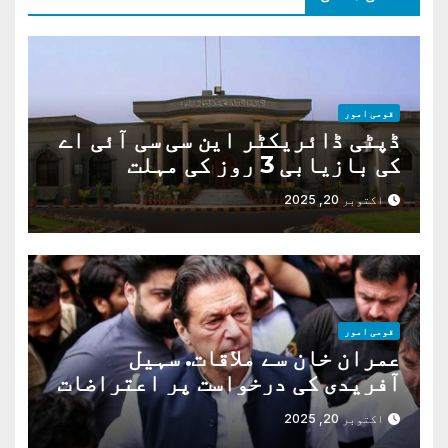
قومی امور
ڈپٹی ڈائریکٹر این سی سی آئی اے
کی بازیابی 3 روز کی مہلت
اکتوبر 20, 2025
قومی امور
عمران خان سے ملاقات. سہیل
آفریدی کی درخواست پر اعتراضات
دور
اکتوبر 20, 2025