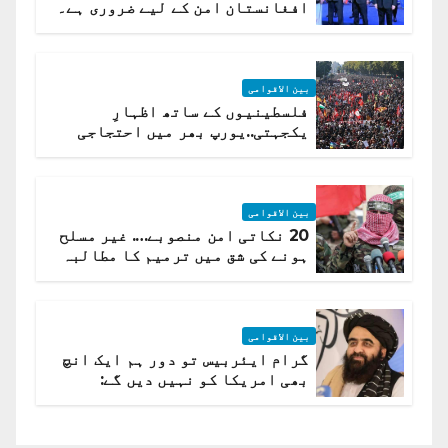
افغانستان امن کے لیے ضروری ہے۔
(روسی وزیرِ خارجہ )
بین الاقوامی
فلسطینیوں کے ساتھ اظہارِ
یکجہتی..یورپ بھر میں احتجاجی
لہر پھیل گئی
بین الاقوامی
20 نکاتی امن منصوبے…. غیر مسلح
ہونے کی شق میں ترمیم کا مطالبہ
بین الاقوامی
گرام ایئربیس تو دور ہم ایک انچ
بھی امریکا کو نہیں دیں گے:
افغانستان کا دو ٹوک مؤقف