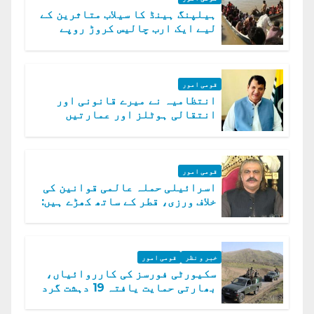
ہیلپنگ ہینڈ کا سیلاب متاثرین کے
لیے ایک ارب چالیس کروڑ روپے
امداد کا اعلان
قومی امور
انتظامیہ نے میرے قانونی اور
انتقالی ہوٹلز اور عمارتیں
مسمار کر دیں، ملک صدیق
قومی امور
اسرائیلی حملہ عالمی قوانین کی
خلاف ورزی، قطر کے ساتھ کھڑے ہیں:
دفتر خارجہ
خبر و نظر
قومی امور
سکیورٹی فورسز کی کارروائیاں،
بھارتی حمایت یافتہ 19 دہشت گرد
ہلاک