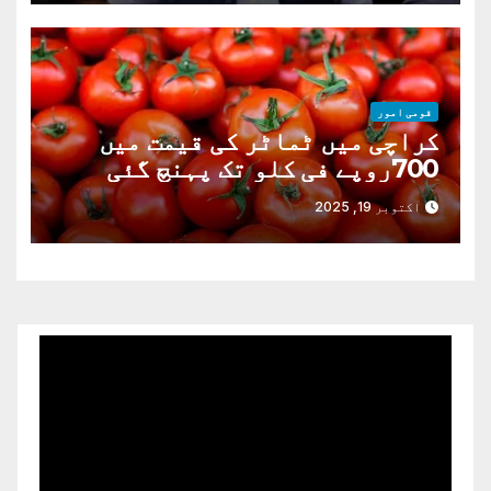
قومی امور
کراچی میں ٹماٹر کی قیمت میں
700روپے فی کلو تک پہنچ گئی
اکتوبر 19, 2025