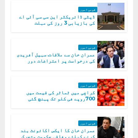
قومی امور
ڈپٹی ڈائریکٹر این سی سی آئی اے
کی بازیابی 3 روز کی مہلت
قومی امور
عمران خان سے ملاقات. سہیل آفریدی
کی درخواست پر اعتراضات دور
قومی امور
کراچی میں ٹماٹر کی قیمت میں
700روپے فی کلو تک پہنچ گئی
قومی امور
عمران خان کا ایکس اکائونٹ بند
کرنے کیلئے وفاقی حکومت متحرک