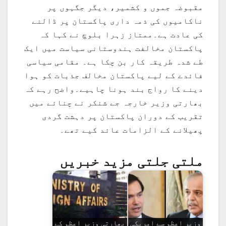
مقبوضہ جموں و کشمیر، دیگر جگہوں پر
ناکامیوں کی ذمہ داری پاکستان پر ڈالنے
کی عادت ہے۔ممتاز زہرا بلوچ نے کہا کہ
پاکستان مخالفت ہندوستانی سیاست میں ایک
طے شدہ طریقہ کار بن چکا ہے۔ مقامی سیاسی
فائدے کے لیے پاکستان مخالف جذبات کو ہوا
دینے کا رواج بند ہونا چاہیے۔واضح رہے کہ
بھارتی وزیر خارجہ جے شنکر نے چنائے میں
تقریب کے دوران پاکستان پر دہشت گردی
پھیلانے کے الزامات عائد کیے تھے۔
ملتی جلتی مزید خبریں
وزیر اعظم سے امریکی
بھارتی وزیر اعظم کے