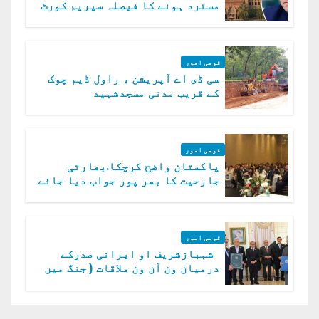
مسترد ہونے کا فیصلہ سپریم کورٹ
میں چیلنج
قومی امور
سی ڈی اے آپریشن ، راول ڈیم چوک
کے قریب مدنی مسجدشہید
قومی امور
پاکستان واضح کرچکا.بھارتی
جارحیت کا بھر پور جواب دیا جائے
گا.سید عاصم منیر
قومی امور
شہبازشریف او ایرانی صدرکے
درمیان ون آن ون ملاقات ( جنگ میں
دو ٹوک حمایت پر اظہار شکریہ)