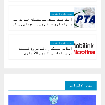
ٹیلی کام و انٹرنٹ
انٹرنیٹ بندش سے متعلق خبریں بے
بنیاد اور غلط ہیں۔ ترجمان پی ٹی
اے
ٹیلی کام و انٹرنٹ
اسلامی بینکاری کے فروغ کیلئے
موبی لنک بینک میں 20 ملین
امریکی ڈالر کی سرمایہ کاری
بین الاقوامی