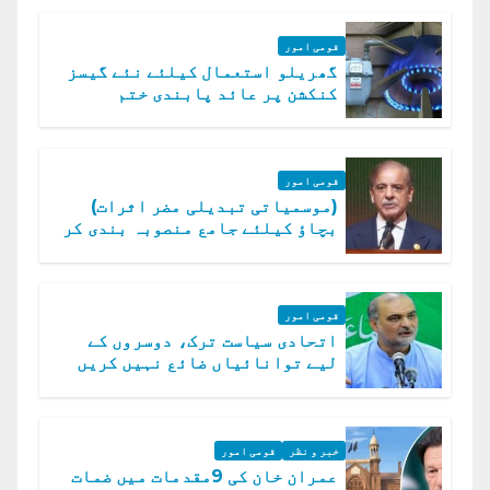
قومی امور
گھریلو استعمال کیلئے نئے گیسز
کنکشن پر عائد پابندی ختم
قومی امور
(موسمیاتی تبدیلی مضر اثرات)
بچاؤ کیلئے جامع منصوبہ بندی کر
رہے ہیں: وزیراعظم
قومی امور
اتحادی سیاست ترک، دوسروں کے
لیے توانائیاں ضائع نہیں کریں
گے، حافظ نعیم الرحمن
خبر و نظر
قومی امور
عمران خان کی 9مقدمات میں ضمات