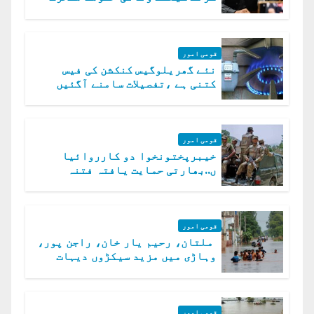
قومی امور
نئے گھریلوگیس کنکشن کی فیس
کتنی ہے ،تفصیلات سامنے آگئیں
قومی امور
خیبرپختونخوا دو کارروائیا
ں..بھارتی حمایت یافتہ فتنہ
الخوارج کے 31 دہشت گرد ہلاک
قومی امور
ملتان، رحیم یار خان، راجن پور،
وہاڑی میں مزید سیکڑوں دیہات
ڈوب گئے
قومی امور