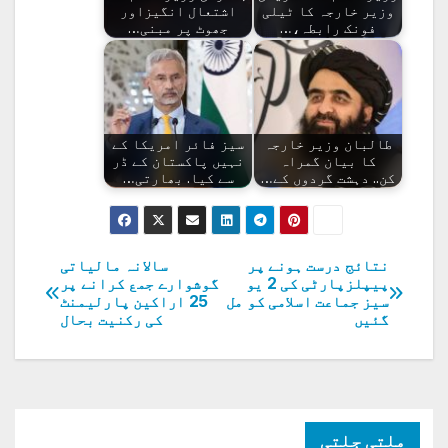
وزیر خارجہ کا ٹیلی
اشتعال انگیزاور
فونک رابطہ،…
جھوٹ پر مبنی…
طالبان وزیر خارجہ
سیز فائر امریکا کے
کا بیان گمراہ
نہیں پاکستان کے ڈر
کن.. دہشت گردوں کے…
سے کیا. بھارتی…
نتائج درست ہونے پر
سالانہ مالیاتی
پوسٹوں
پیپلزپارٹی کی 2 یو
گوشوارے جمع کرانے پر
سیز جماعت اسلامی کو مل
25 اراکین پارلیمنٹ
کی
گئیں
کی رکنیت بحال
نیویگیشن
ملتی جلتی