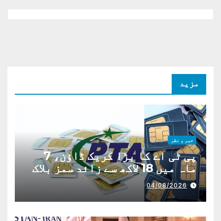
مزید
خبر و نظر
پی ٹی اے کا بڑا کریک ڈاؤن، 7
ماہ میں 18 لاکھ سے زائد سمز بلاک
04/08/2026