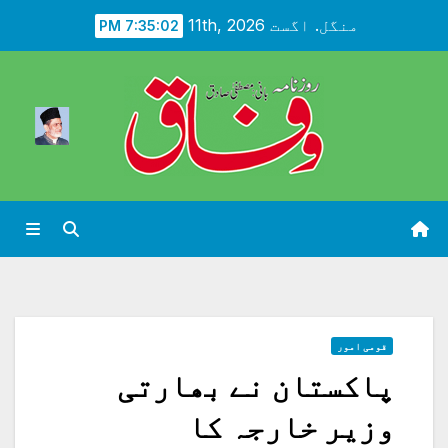
Ski
منگل. اگست 11th, 2026
7:35:04 PM
t
conten
قومی امور
پاکستان نے بھارتی
وزیر خارجہ کا