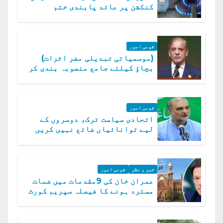
کنکشن پر عائد پابندی ختم
قومی امور
(موسمیاتی تبدیلی مضر اثرات)
بچاؤ کیلئے جامع منصوبہ بندی کر
رہے ہیں: وزیراعظم
قومی امور
اتحادی سیاست ترک، دوسروں کے
لیے توانائیاں ضائع نہیں کریں
گے، حافظ نعیم الرحمن
خبر و نظر
قومی امور
عمران خان کی 9مقدمات میں ضمات
مسترد ہونے کا فیصلہ سپریم کورٹ
میں چیلنج