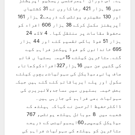
ہے۔ اس دوران ایمرجنسی ریسکیو آپریشنز
میں 16 ہزار 421 رضاکاروں نے 31 کشتیاں
اور 130 مشینری یونٹس کے ذریعے2 ہزار 161
آپریشنز مکمل کرکے 38 ہزار 606 افراد کو
محفوظ مقامات پر منتقل کیا۔ 4 لاکھ 24
ہزار 51 فوڈ باکس تقسیم کئے اور 44 ہزار
695 خاندانوں کو فوڈ پیکجز فراہم کیے
گئے۔متاثرین کیلئے 15خیمہ بستیا ں قائم
کی گئیں جن میں 16ہزار327افرادکوکھانا،
صاف پانی،میڈیکل کی سہولیات،بچوں کیلئے
سکول اور پلے ایریاقائم کئے گئے ہیں جبکہ
بعض خیمہ بستیوں میں مساجد،لائبریری کی
سہولیات بھی فراہم کی جارہی ہیں۔
ڈاکٹرحفیظ الرحمن نے کہاکہ ہیلتھ کے
شعبے میں 8 موبائل ہیلتھ یونٹس، 767
میڈیکل کیمپس،60ایمبولینس کے ذریعے
متاثرین کو ہیلتھ کی سہولیات فراہم کی