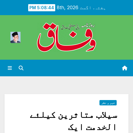
Ski
ہفتہ. اگست 8th, 2026
5:08:46 PM
t
conten
خبر و نظر
سیلاب متاثرین کیلئے
الخدمت ایک