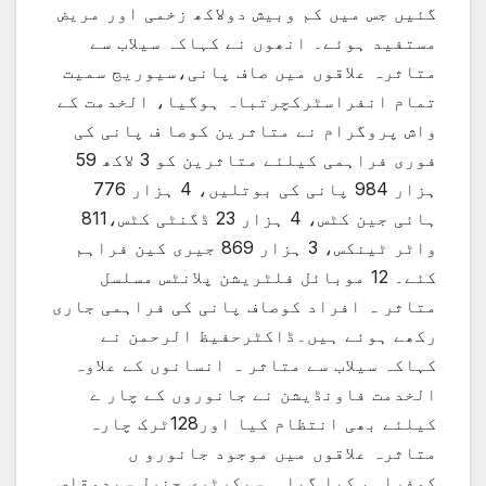
گئیں جس میں کم وبیش دولاکھ زخمی اور مریض
مستفید ہوئے۔ انھوں نے کہاکہ سیلاب سے
متاثرہ علاقوں میں صاف پانی،سیوریج سمیت
تمام انفراسٹرکچرتباہ ہوگیا، الخدمت کے
واش پروگرام نے متاثرین کوصا ف پانی کی
فوری فراہمی کیلئے متاثرین کو 3 لاکھ 59
ہزار 984 پانی کی بوتلیں، 4 ہزار 776
ہائی جین کٹس، 4 ہزار 23 ڈگنٹی کٹس،811
واٹر ٹینکس، 3 ہزار 869 جیری کین فراہم
کئے۔ 12 موبائل فلٹریشن پلانٹس مسلسل
متاثر ہ افراد کوصاف پانی کی فراہمی جاری
رکھے ہوئے ہیں۔ڈاکٹرحفیظ الرحمن نے
کہاکہ سیلاب سے متاثر ہ انسانوں کے علاوہ
الخدمت فاونڈیشن نے جانوروں کے چار ے
کیلئے بھی انتظام کیا اور128ٹرک چارہ
متاثرہ علاقوں میں موجود جانورو ں
کوفراہم کیا گیا۔ سیکرٹری جنرل سیدوقاص