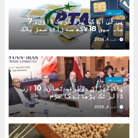
خبر و نظر
پی ٹی اے کا بڑا کریک ڈاؤن، 7
ماہ میں 18 لاکھ سے زائد سمز بلاک
اگست 4, 2026
خبر و نظر
پاک ایران دوطرفہ تجارت 10 ارب
ڈالر تک بڑھانے کا عزم
اگست 4, 2026