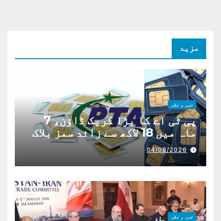
مزید
خبر و نظر
پی ٹی اے کا بڑا کریک ڈاؤن، 7
ماہ میں 18 لاکھ سے زائد سمز بلاک
04/08/2026
خبر و نظر