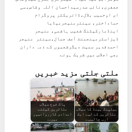
جعفری،نائب صدرسیداحسان اللہ وقاص،سی
ای اوخبیب بلال،ڈائریکٹر پروگرام
حماداختر، سینئرمنیجرمیڈیا
اینڈمارکیٹنگ شعیب ہاشمی، منیجر
ڈیزاسٹرمینجمنٹ آصف جمال،سینئر منیجر
احمدقدیر سمیت دیگرشعبوں کے ذمہ داران
بھی اجلاس میں شریک ہوئے
ملتی جلتی مزید خبریں
پاک فوج سیلاب
ہیلپنگ ہینڈ کا سیلاب
متاثرین کیلئے
متاثرین کے لیے ایک
امدادی کارروائیوں
ارب چالیس…
میں…