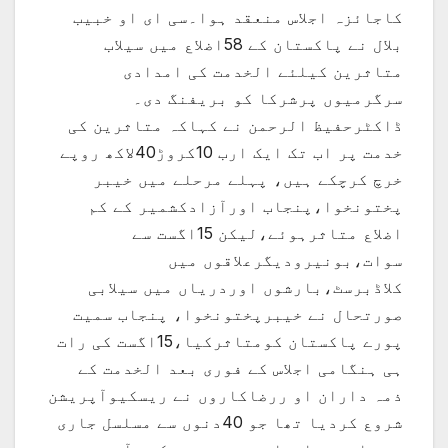
کاجائزہ اجلاس منعقد ہوا۔سی ای او خبیب
بلال نے پاکستان کے 58اضلاع میں سیلاب
متاثرین کیلئے الخدمت کی امدادی
سرگرمیوں پرشرکا کو بریفنگ دی۔
ڈاکٹرحفیظ الرحمن نے کہاکہ متاثرین کی
خدمت پر اب تک ایک ارب 10کروڑ40لاکھ روپے
خرچ کرچکے ہیں، پہلے مرحلے میں خیبر
پختونخوا،پنجاب اورآزادکشمیر کے کم
اضلاع متاثرہوئے،لیکن 15اگست سے
سوات،بونیرودیگرعلاقوں میں
کلاڈبرسٹ،بارشوں اوردریاں میں سیلابی
صورتحال نے خیبرپختونخوا، پنجاب سمیت
پورے پاکستان کومتاثرکیا،15اگست کی رات
ہی ہنگامی اجلاس کے فوری بعد الخدمت کے
ذمہ داران او ررضاکاروں نے ریسکیوآپریشن
شروع کردیا تھا جو 40دنوں سے مسلسل جاری