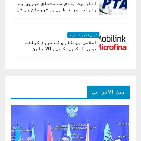
انٹرنیٹ بندش سے متعلق خبریں بے
بنیاد اور غلط ہیں۔ ترجمان پی ٹی
اے
ٹیلی کام و انٹرنٹ
اسلامی بینکاری کے فروغ کیلئے
موبی لنک بینک میں 20 ملین
امریکی ڈالر کی سرمایہ کاری
بین الاقوامی