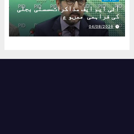
آئی ایم ایف مذاکرات..سستی بجلی
کی فراہمی ممںو ع
04/08/2026