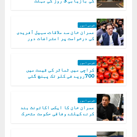
کی بازیابی 3 روز کی مہلت
قومی امور
عمران خان سے ملاقات. سہیل آفریدی
کی درخواست پر اعتراضات دور
قومی امور
کراچی میں ٹماٹر کی قیمت میں
700روپے فی کلو تک پہنچ گئی
قومی امور
عمران خان کا ایکس اکائونٹ بند
کرنے کیلئے وفاقی حکومت متحرک