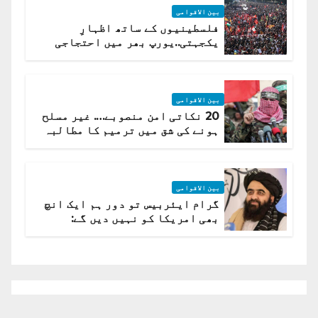
بین الاقوامی
فلسطینیوں کے ساتھ اظہارِ
یکجہتی..یورپ بھر میں احتجاجی
لہر پھیل گئی
بین الاقوامی
20 نکاتی امن منصوبے…. غیر مسلح
ہونے کی شق میں ترمیم کا مطالبہ
بین الاقوامی
گرام ایئربیس تو دور ہم ایک انچ
بھی امریکا کو نہیں دیں گے:
افغانستان کا دو ٹوک مؤقف