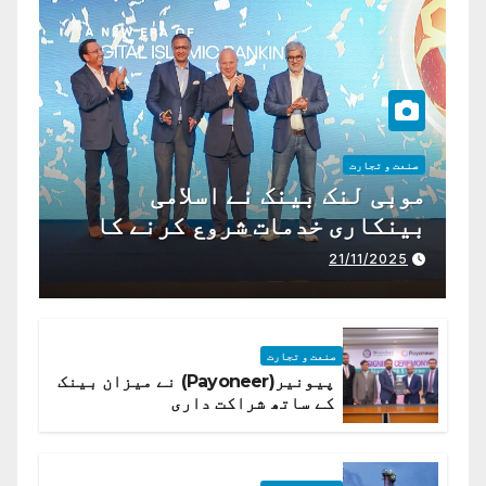
صنعت و تجارت
موبی لنک بینک نے اسلامی
بینکاری خدمات شروع کرنے کا
اعلان کیا ہے،
21/11/2025
صنعت و تجارت
پیونیر(Payoneer) نے میزان بینک
کے ساتھ شراکت داری