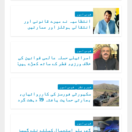
قومی امور
انتظامیہ نے میرے قانونی اور
انتقالی ہوٹلز اور عمارتیں
مسمار کر دیں، ملک صدیق
قومی امور
اسرائیلی حملہ عالمی قوانین کی
خلاف ورزی، قطر کے ساتھ کھڑے ہیں:
دفتر خارجہ
خبر و نظر
قومی امور
سکیورٹی فورسز کی کارروائیاں،
بھارتی حمایت یافتہ 19 دہشت گرد
ہلاک
قومی امور
گھریلو استعمال کیلئے نئے گیسز