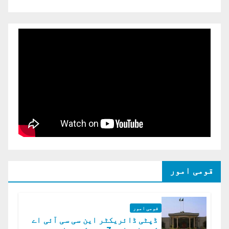
قومی امور
قومی امور
ڈپٹی ڈائریکٹر این سی سی آئی اے