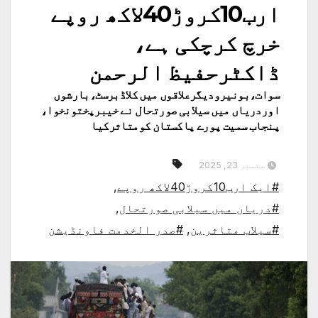
ارب10کروڑ40لاکھ روپے
خرچ کرچکی ہے،
ڈاکٹرحفیظ الرحمن
سوات،بونیرودیگرعلاقوں میں کلاڈبرسٹ،بارشوں
اوردریاں میں سیلابی صورتحال نے خیبرپختونخوا،
پنجاب سمیت پورے پاکستان کومتاثرکیا
ستمبر 23, 2025
#ایک ارب10کروڑ40لاکھ روپے
,
#دریاں میں سیلابی صورتحال
,
#سیلاب متاثرین
,
#صدر الخدمت فاونڈیشن