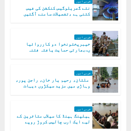
قومی امور
نئے گھریلوگیس کنکشن کی فیس
کتنی ہے ،تفصیلات سامنے آگئیں
قومی امور
خیبرپختونخوا دو کارروائیا
ں..بھارتی حمایت یافتہ فتنہ
الخوارج کے 31 دہشت گرد ہلاک
قومی امور
ملتان، رحیم یار خان، راجن پور،
وہاڑی میں مزید سیکڑوں دیہات
ڈوب گئے
قومی امور
ہیلپنگ ہینڈ کا سیلاب متاثرین کے
لیے ایک ارب چالیس کروڑ روپے
امداد کا اعلان