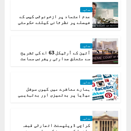
عدلیہ
عدم اعتماد پر ازخونوٹس کیس کے
فیصلے پر نظرثانی کیلئے حکومتی
تیار درخواست دائر نہ ہوسکی
عدلیہ
آئین کے آرٹیکل 63 اے کی تشریح
سے متعلق صدارتی ریفرنس سماعت
کیلئے مقرر
عدلیہ
ہمارے معاشرے میں کیوں سوشل
میڈیا پر بدتمیزی اور بدتہذیبی
ہے؟ اسلام آباد ہائیکورٹ
عدلیہ
کراچی ڈویلپمنٹ اتھارٹی قبضہ