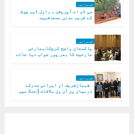
قومی امور
سی ڈی اے آپریشن ، راول ڈیم چوک
کے قریب مدنی مسجدشہید
قومی امور
پاکستان واضح کرچکا.بھارتی
جارحیت کا بھر پور جواب دیا جائے
گا.سید عاصم منیر
قومی امور
شہبازشریف او ایرانی صدرکے
درمیان ون آن ون ملاقات ( جنگ میں
دو ٹوک حمایت پر اظہار شکریہ)