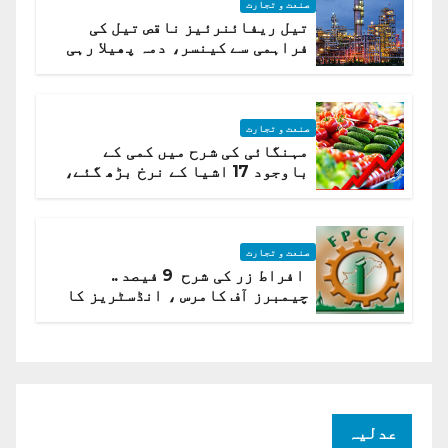
صنعت و تجارت
تیل ریفائنرئیز ناقص تیل کی
فراہمی سے کینسر، دمہ پھیلا رہی
ہیں قائمہ کمیٹی میں انکشاف
صنعت و تجارت
مہنگائی کی شرح میں کمی کے
باوجود 17 اشیا کے نرخ بڑھ گئے،
ادارہ شماریات
صنعت و تجارت
افراط زر کی شرح 9 فیصد ..
چیمبرز آف کامرس ، انڈسٹریز کا
شرح سود میں کمی کا مطالبہ
عدلیہ