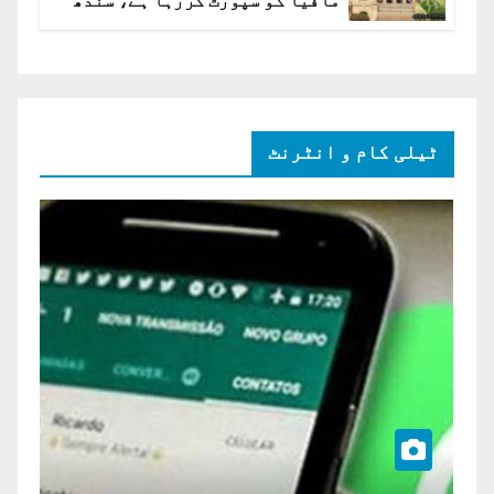
مافیا کو سپورٹ کررہا ہے، سندھ
ہائی کورٹ برہم
ٹیلی کام و انٹرنٹ