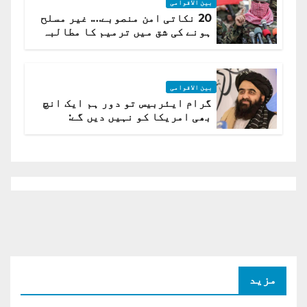
بین الاقوامی
20 نکاتی امن منصوبے…. غیر مسلح
ہونے کی شق میں ترمیم کا مطالبہ
بین الاقوامی
گرام ایئربیس تو دور ہم ایک انچ
بھی امریکا کو نہیں دیں گے:
افغانستان کا دو ٹوک مؤقف
مزید