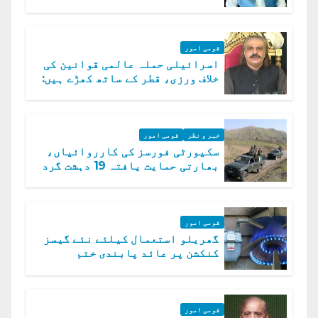
مسمار کر دیں، ملک صدیق
قومی امور
اسرائیلی حملہ عالمی قوانین کی
خلاف ورزی، قطر کے ساتھ کھڑے ہیں:
دفتر خارجہ
خبر و نظر
قومی امور
سکیورٹی فورسز کی کارروائیاں،
بھارتی حمایت یافتہ 19 دہشت گرد
ہلاک
قومی امور
گھریلو استعمال کیلئے نئے گیسز
کنکشن پر عائد پابندی ختم
قومی امور