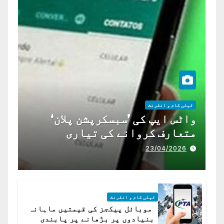
ٹیلی کام و انٹرنٹ
واٹس ایپ کی ’سبسکرپشن پلان‘
متعارف کروانے کی تیاری
23/04/2026
ٹیلی کام و انٹرنٹ
موبائل پیکجز کی قیمتیں ماہانہ
بنیادوں پر بڑھانے پر پابندی