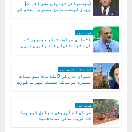
(موسمیاتی تبدیلی مضر اثرات)
بچاؤ کیلئے جامع منصوبہ بندی کر
رہے ہیں: وزیراعظم
قومی امور
اتحادی سیاست ترک، دوسروں کے
لیے توانائیاں ضائع نہیں کریں
گے، حافظ نعیم الرحمن
خبر و نظر
قومی امور
عمران خان کی 9مقدمات میں ضمات
مسترد ہونے کا فیصلہ سپریم کورٹ
میں چیلنج
قومی امور
سی ڈی اے آپریشن ، راول ڈیم چوک
کے قریب مدنی مسجدشہید