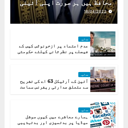
محافظ ہیں ہر صورت اپنی آئینی
ذمہ داری ادا کرینگے ، چیف
18/04/2022
جسٹس پاکستان
عدلیہ
عدم اعتماد پر ازخونوٹس کیس کے
فیصلے پر نظرثانی کیلئے حکومتی
تیار درخواست دائر نہ ہوسکی
عدلیہ
آئین کے آرٹیکل 63 اے کی تشریح
سے متعلق صدارتی ریفرنس سماعت
کیلئے مقرر
عدلیہ
ہمارے معاشرے میں کیوں سوشل
میڈیا پر بدتمیزی اور بدتہذیبی