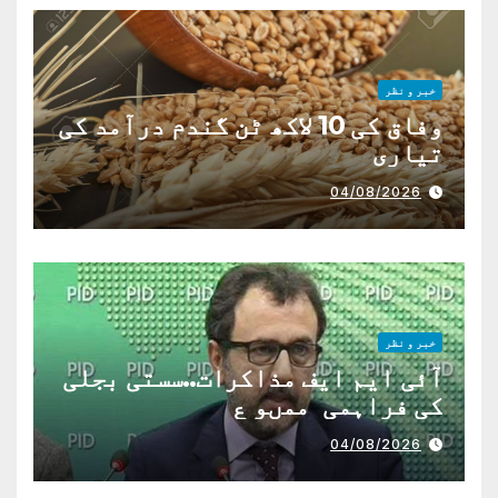
خبر و نظر
وفاق کی 10 لاکھ ٹن گندم درآمد کی
تیاری
04/08/2026
خبر و نظر
آئی ایم ایف مذاکرات..سستی بجلی
کی فراہمی ممںو ع
04/08/2026