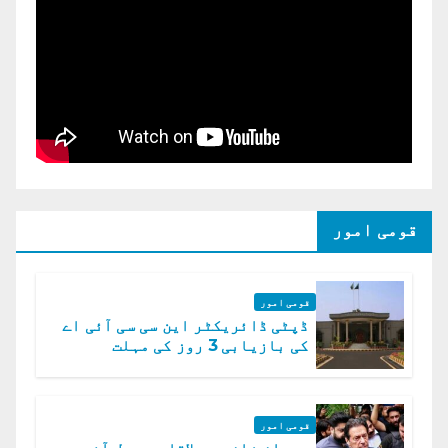
قومی امور
قومی امور
ڈپٹی ڈائریکٹر این سی سی آئی اے
کی بازیابی 3 روز کی مہلت
قومی امور