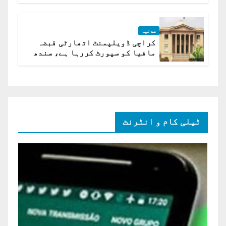
ہے؟ اسلام آباد ہائیکورٹ
عدلیہ
کراچی ڈویلپمنٹ اتھارٹی قبضہ
مافیا کو سپورٹ کررہا ہے، سندھ
ہائی کورٹ برہم
ٹیلی کام و انٹرنٹ