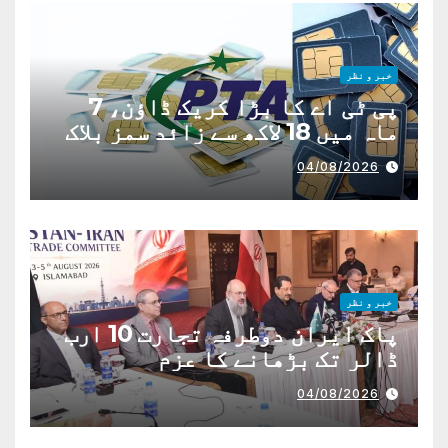
خبر و نظر
پی ٹی اے کا بڑا کریک ڈاؤن، 7
ماہ میں 18 لاکھ سے زائد سمز بلاک
04/08/2026
خبر و نظر
پاک ایران دوطرفہ تجارت 10 ارب
ڈالر تک بڑھانے کا عزم
04/08/2026