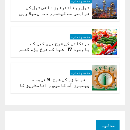
صنعت و تجارت
تیل ریفائنرئیز ناقص تیل کی
فراہمی سے کینسر، دمہ پھیلا رہی
ہیں قائمہ کمیٹی میں انکشاف
صنعت و تجارت
مہنگائی کی شرح میں کمی کے
باوجود 17 اشیا کے نرخ بڑھ گئے،
ادارہ شماریات
صنعت و تجارت
افراط زر کی شرح 9 فیصد ..
چیمبرز آف کامرس ، انڈسٹریز کا
شرح سود میں کمی کا مطالبہ
عدلیہ