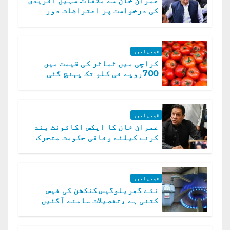
عمران خان سے ملاقات. سہیل آفریدی
کی درخواست پر اعتراضات دور
قومی امور
کراچی میں ٹماٹر کی قیمت میں
700روپے فی کلو تک پہنچ گئی
قومی امور
عمران خان کا ایکس اکائونٹ بند
کرنے کیلئے وفاقی حکومت متحرک
قومی امور
نئے گھریلوگیس کنکشن کی فیس
کتنی ہے ،تفصیلات سامنے آگئیں