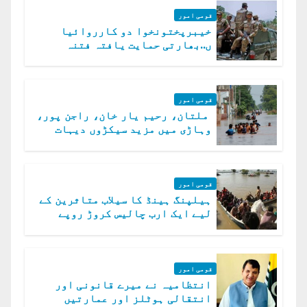
قومی امور
خیبرپختونخوا دو کارروائیا
ں..بھارتی حمایت یافتہ فتنہ
الخوارج کے 31 دہشت گرد ہلاک
قومی امور
ملتان، رحیم یار خان، راجن پور،
وہاڑی میں مزید سیکڑوں دیہات
ڈوب گئے
قومی امور
ہیلپنگ ہینڈ کا سیلاب متاثرین کے
لیے ایک ارب چالیس کروڑ روپے
امداد کا اعلان
قومی امور
انتظامیہ نے میرے قانونی اور
انتقالی ہوٹلز اور عمارتیں