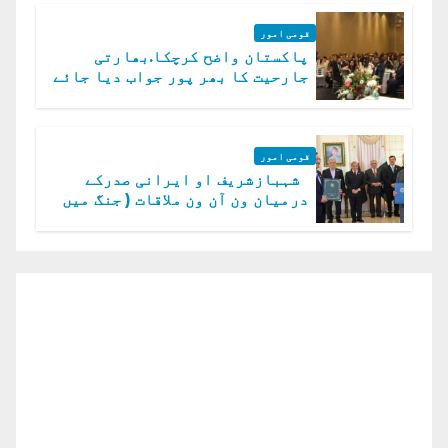
قومی امور
پاکستان واضح کرچکا.بھارتی
جارحیت کا بھر پور جواب دیا جائے
گا.سید عاصم منیر
قومی امور
شہبازشریف او ایرانی صدرکے
درمیان ون آن ون ملاقات ( جنگ میں
دو ٹوک حمایت پر اظہار شکریہ)