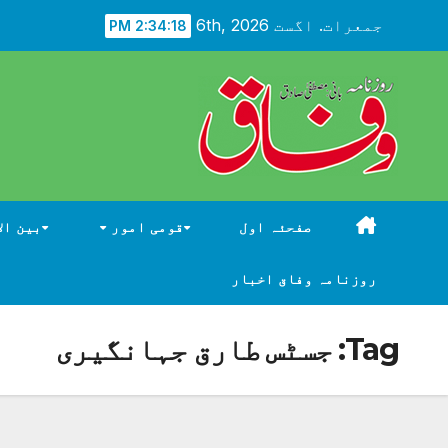
Ski
جمعرات. اگست 6th, 2026
2:34:19 PM
t
conten
صفحئہ اول
قومی امور
بین ال
روزنامہ وفاق اخبار
Tag:
جسٹس طارق جہانگیری