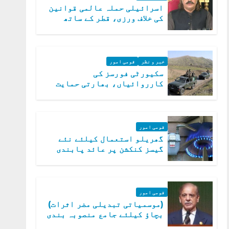
اسرائیلی حملہ عالمی قوانین
کی خلاف ورزی، قطر کے ساتھ
کھڑے ہیں: دفتر خارجہ
خبر و نظر
قومی امور
سکیورٹی فورسز کی
کارروائیاں، بھارتی حمایت
یافتہ 19 دہشت گرد ہلاک
قومی امور
گھریلو استعمال کیلئے نئے
گیسز کنکشن پر عائد پابندی
ختم
قومی امور
(موسمیاتی تبدیلی مضر اثرات)
بچاؤ کیلئے جامع منصوبہ بندی
کر رہے ہیں: وزیراعظم