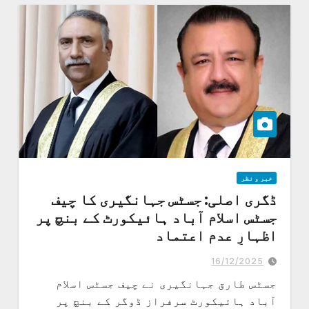
خبر و نظر
ڈگری اصلی: جسٹس جہانگیری کا چیف
جسٹس اسلام آباد ہائیکورٹ کے بنچ پر
اظہارِ عدم اعتماد
جسٹس طارق جہانگیری نے کہا مجھے جمعرات کو نوٹس ملا ہے، نوٹس کے ساتھ
پٹیشن کی کاپی تک نہیں ہے، 34 سال پرانا کیس ہے،
16/12/2025
جسٹس طارق جہانگیری نے چیف جسٹس اسلام
آباد ہائیکورٹ سرفراز ڈوگر کے بنچ پر