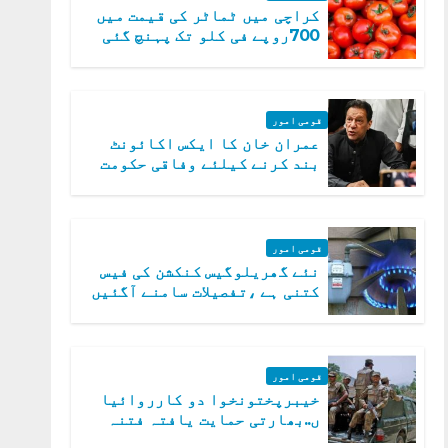
کراچی میں ٹماٹر کی قیمت میں
700روپے فی کلو تک پہنچ گئی
قومی امور
عمران خان کا ایکس اکائونٹ
بند کرنے کیلئے وفاقی حکومت
متحرک
قومی امور
نئے گھریلوگیس کنکشن کی فیس
کتنی ہے ،تفصیلات سامنے آگئیں
قومی امور
خیبرپختونخوا دو کارروائیا
ں..بھارتی حمایت یافتہ فتنہ
الخوارج کے 31 دہشت گرد ہلاک