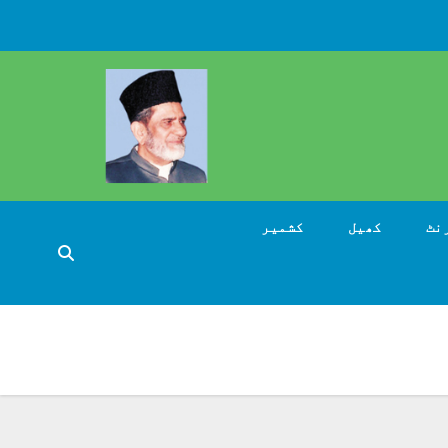
نٹ
کھیل
کشمیر