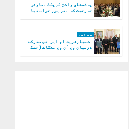
پاکستان واضح کرچکا.بھارتی
جارحیت کا بھر پور جواب دیا
جائے گا.سید عاصم منیر
قومی امور
شہبازشریف او ایرانی صدرکے
درمیان ون آن ون ملاقات ( جنگ
میں دو ٹوک حمایت پر اظہار
شکریہ)