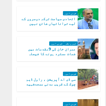
قومی امور
اتحادی سیاست ترک، دوسروں کے
لیے توانائیاں ضائع نہیں
کریں گے، حافظ نعیم الرحمن
خبر و نظر
قومی امور
عمران خان کی 9مقدمات میں
ضمات مسترد ہونے کا فیصلہ
سپریم کورٹ میں چیلنج
قومی امور
سی ڈی اے آپریشن ، راول ڈیم
چوک کے قریب مدنی مسجدشہید
قومی امور