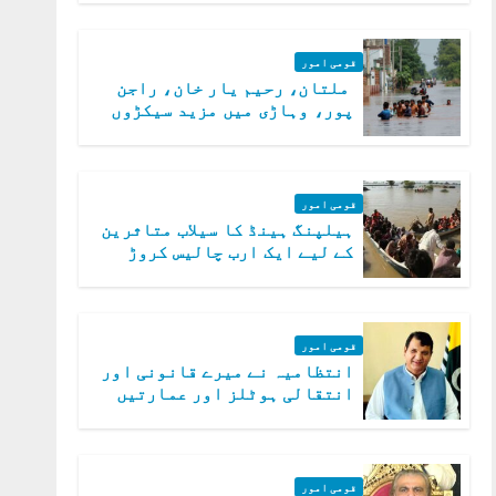
قومی امور
ملتان، رحیم یار خان، راجن
پور، وہاڑی میں مزید سیکڑوں
دیہات ڈوب گئے
قومی امور
ہیلپنگ ہینڈ کا سیلاب متاثرین
کے لیے ایک ارب چالیس کروڑ
روپے امداد کا اعلان
قومی امور
انتظامیہ نے میرے قانونی اور
انتقالی ہوٹلز اور عمارتیں
مسمار کر دیں، ملک صدیق
قومی امور