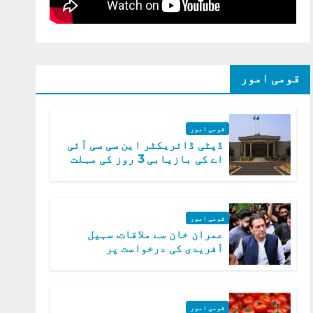
قومی امور
قومی امور
ڈپٹی ڈائریکٹر این سی سی آئی
اے کی بازیابی 3 روز کی مہلت
قومی امور
عمران خان سے ملاقات. سہیل
آفریدی کی درخواست پر
اعتراضات دور
قومی امور