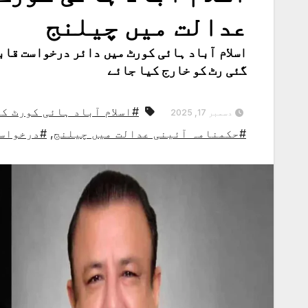
عدالت میں چیلنج
اسلام آباد ہائی کورٹ میں دائر درخواست قابل
گئی رٹ کو خارج کیا جائے
#اسلام آباد ہائی کورٹ ک
دسمبر 17, 2025
#حکمنامہ آئینی عدالت میں چیلنج
,
#درخواست