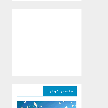
دو ٹوک حمایت پر
اظہار شکریہ)
صنعت و تجارت