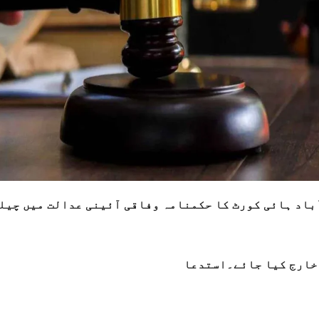
آباد ہائی کورٹ کا حکمنامہ وفاقی آئینی عدالت میں چیل
 خارج کیا جائے۔استدعا