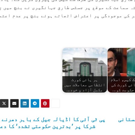
ہ سماعت کے موقع پر جسٹس طارق جہانگیری نے بنچ میں چ
ر کی موجودگی پر اعتراض اٹھاتے ہوئے بنچ پر عدم اعتم
 کیس، اسلام
ہر ہائی کورٹ
ئی کورٹ کی
انتظامی معاملات میں
حکومت کو…
مکمل آزاد و خود…
کستانی
پی ٹی آئی کا اڈیالہ جیل کے باہر دھرنے 
شرکا پر ’بدترین حکومتی تشدد‘ کا دعو