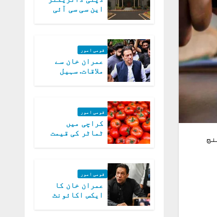
این سی سی آئی
اے کی بازیابی 3
روز کی مہلت
قومی امور
عمران خان سے
ملاقات. سہیل
آفریدی کی
درخواست پر
اعتراضات دور
قومی امور
کراچی میں
ٹماٹر کی قیمت
نج
میں 700روپے فی
کلو تک پہنچ گئی
قومی امور
عمران خان کا
ایکس اکائونٹ
بند کرنے کیلئے
وفاقی حکومت