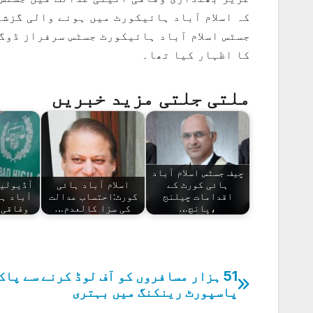
کہ اسلام آباد ہائیکورٹ میں ہونے والی گزشت
جسٹس اسلام آباد ہائیکورٹ جسٹس سرفراز ڈوگ
کا اظہار کیا تھا۔
ملتی جلتی مزید خبریں
چیف جسٹس اسلام آباد
ہائی کورٹ کے
اسلام آباد ہائی
آڈیولیک
اقدامات چیلنج
کورٹ:احتساب عدالت
آباد ہا
،پانچ…
کی سزا کالعدم…
وفاقی 
51 ہزار مسافروں کو آف لوڈ کرنے سے پا
پوسٹوں
پاسپورٹ رینکنگ میں بہتری
کی