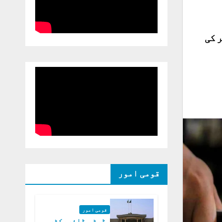
ر کی
قومی امور
قومی امور
ڈپٹی ڈائریکٹر