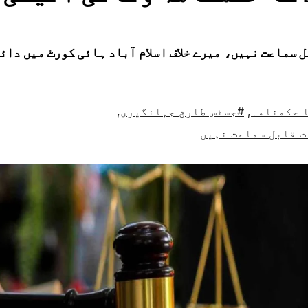
 سماعت نہیں، میرے خلاف اسلام آباد ہائی کورٹ میں دائ
ا حکمنامہ
,
#جسٹس طارق جہانگیری
,
 قابل سماعت نہیں