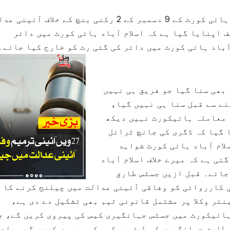
جسٹس طارق جہانگیری کی جانب سے اسلام آباد ہائی کورٹ کے 9 دسمبر کے 2 رکنی بنچ کے خلاف آئی
ف اپنایا گیا ہے کہ اسلام آباد ہائی کورٹ میں دائر
آباد ہائی کورٹ میں دائر کی گئی رٹ کو خارج کیا جائے۔
بھی سنا گیا جو فریق ہی نہیں
ے سے قبل سنا ہی نہیں گیا،
 معاملہ ہائیکورٹ نہیں دیکھ
 گیا کہ ڈگری کی جانچ ٹرائل
لام آباد ہائی کورٹ شواہد
ی ہے کہ میرے خلاف اسلام آباد
جائے۔ قبل ازیں جسٹس طارق
 کارروائی کو وفاقی آئینی عدالت میں چیلنج کرنے کا
ہ کیا تھا۔ اس سلسلے میں انہوں نے 3 سینئر وکلا پر مشتمل قانونی ٹیم بھی تشکیل دے دی ہے،
ہائیکورٹ میں جسٹس جہانگیری کیس کی پیروی کریں گے، ج
طارق جہانگیری کی طرف سے کیس کی پیروی کریں گے۔ یاد 