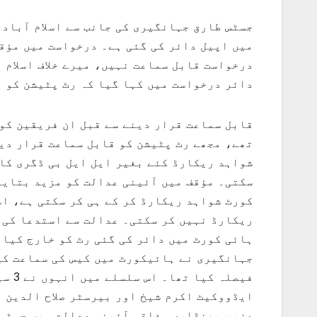
میں اپیل دائر کی گئی ہے۔ درخواست میں مؤق
درخواست قابل سماعت نہیں، میرے خلاف اسلام 
دائر درخواست میں کہا گیا کہ رٹ پٹیشن کو
قابل سماعت قرار دینے سے قبل ان فریقین کو 
تھے، مجھے رٹ پٹیشن کو قابل سماعت قرار دین
شواہد ریکارڈ کئے بغیر ایل ایل بی ڈگری کا
سکتی۔ مؤقف میں آئینی عدالت کو مزید بتایا
کورٹ شواہد ریکارڈ کر کے ہی کر سکتی ہے، اس
ریکارڈ نہیں کر سکتی۔ عدالت سے استدعا کی گئ
ہائی کورٹ میں دائر کی گئی رٹ کو خارج کیا 
جہانگیری نے ہائیکورٹ میں کیس کی سماعت کی
فیصل
ایڈووکیٹ اکرم شیخ اور بیرسٹر صلاح الدین 
عزیر بھنڈاری وفاقی آئینی عدالت میں جسٹس 