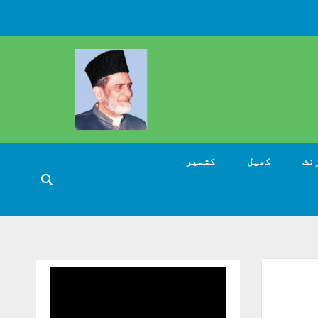
نٹ
کھیل
کشمیر