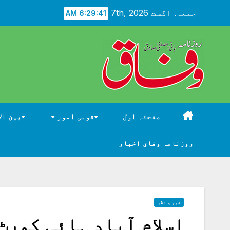
Ski
جمعہ. اگست 7th, 2026
6:29:43 AM
t
conten
صفحئہ اول
قومی امور
بین ال
روزنامہ وفاق اخبار
خبر و نظر
اسلام آباد ہائی کورٹ