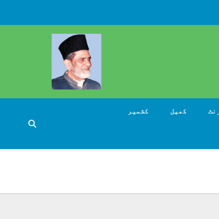
نٹ
کھیل
کشمیر