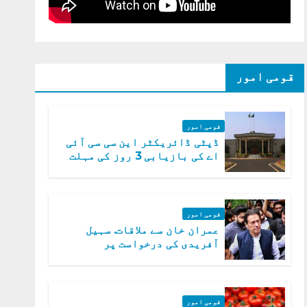
قومی امور
قومی امور
ڈپٹی ڈائریکٹر این سی سی آئی
اے کی بازیابی 3 روز کی مہلت
قومی امور
عمران خان سے ملاقات. سہیل
آفریدی کی درخواست پر
اعتراضات دور
قومی امور