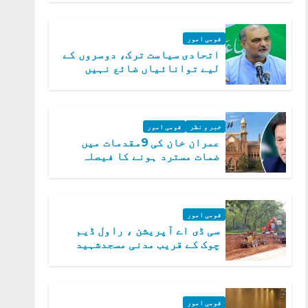
قومی امور
اتحادی سیاست ترک، دوسروں کے
لیے توانائیاں ضائع نہیں
کریں گے، حافظ نعیم الرحمن
خبر و نظر
قومی امور
عمران خان کی 9مقدمات میں
ضمات مسترد ہونے کا فیصلہ
سپریم کورٹ میں چیلنج
قومی امور
سی ڈی اے آپریشن ، راول ڈیم
چوک کے قریب مدنی مسجدشہید
قومی امور