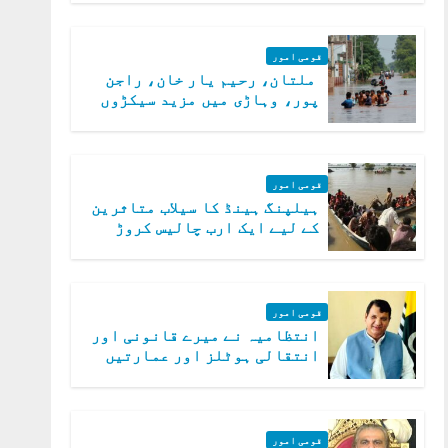
قومی امور
ملتان، رحیم یار خان، راجن
پور، وہاڑی میں مزید سیکڑوں
دیہات ڈوب گئے
قومی امور
ہیلپنگ ہینڈ کا سیلاب متاثرین
کے لیے ایک ارب چالیس کروڑ
روپے امداد کا اعلان
قومی امور
انتظامیہ نے میرے قانونی اور
انتقالی ہوٹلز اور عمارتیں
مسمار کر دیں، ملک صدیق
قومی امور