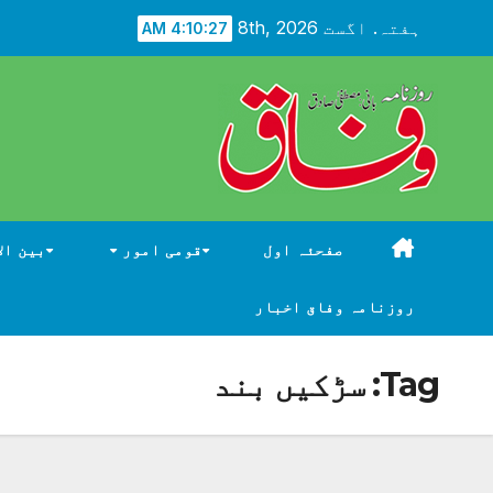
Ski
ہفتہ. اگست 8th, 2026
4:10:27 AM
t
conten
صفحئہ اول
قومی امور
بین ال
روزنامہ وفاق اخبار
Tag:
سڑکیں بند