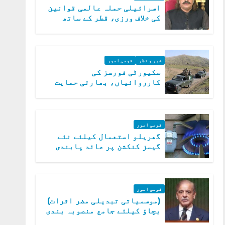
اسرائیلی حملہ عالمی قوانین
کی خلاف ورزی، قطر کے ساتھ
کھڑے ہیں: دفتر خارجہ
خبر و نظر
قومی امور
سکیورٹی فورسز کی
کارروائیاں، بھارتی حمایت
یافتہ 19 دہشت گرد ہلاک
قومی امور
گھریلو استعمال کیلئے نئے
گیسز کنکشن پر عائد پابندی
ختم
قومی امور
(موسمیاتی تبدیلی مضر اثرات)
بچاؤ کیلئے جامع منصوبہ بندی
کر رہے ہیں: وزیراعظم