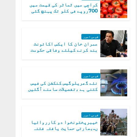
کراچی میں ٹماٹر کی قیمت میں
700روپے فی کلو تک پہنچ گئی
قومی امور
عمران خان کا ایکس اکائونٹ
بند کرنے کیلئے وفاقی حکومت
متحرک
قومی امور
نئے گھریلوگیس کنکشن کی فیس
کتنی ہے ،تفصیلات سامنے آگئیں
قومی امور
خیبرپختونخوا دو کارروائیا
ں..بھارتی حمایت یافتہ فتنہ
الخوارج کے 31 دہشت گرد ہلاک