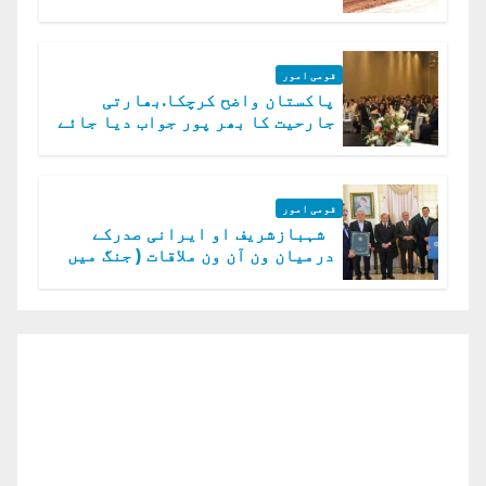
قومی امور
پاکستان واضح کرچکا.بھارتی
جارحیت کا بھر پور جواب دیا جائے
گا.سید عاصم منیر
قومی امور
شہبازشریف او ایرانی صدرکے
درمیان ون آن ون ملاقات ( جنگ میں
دو ٹوک حمایت پر اظہار شکریہ)