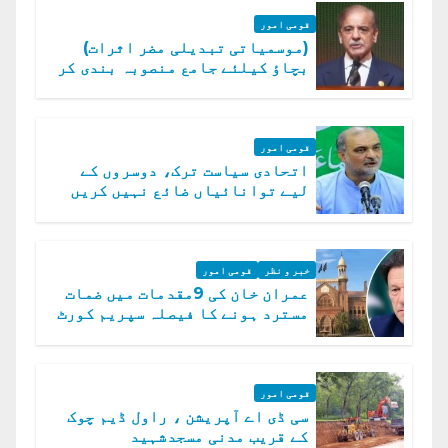
قومی امور
(موسمیاتی تبدیلی مضر اثرات)
بچاؤ کیلئے جامع منصوبہ بندی کر
رہے ہیں: وزیراعظم
قومی امور
اتحادی سیاست ترک، دوسروں کے
لیے توانائیاں ضائع نہیں کریں
گے، حافظ نعیم الرحمن
خبر و نظر
قومی امور
عمران خان کی 9مقدمات میں ضمات
مسترد ہونے کا فیصلہ سپریم کورٹ
میں چیلنج
قومی امور
سی ڈی اے آپریشن ، راول ڈیم چوک
کے قریب مدنی مسجدشہید