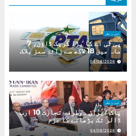
خبر و نظر
پی ٹی اے کا بڑا کریک ڈاؤن، 7
ماہ میں 18 لاکھ سے زائد سمز بلاک
04/08/2026
خبر و نظر
پاک ایران دوطرفہ تجارت 10 ارب
ڈالر تک بڑھانے کا عزم
04/08/2026