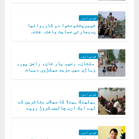
قومی امور
خیبرپختونخوا دو کارروائیا
ں..بھارتی حمایت یافتہ فتنہ
الخوارج کے 31 دہشت گرد ہلاک
قومی امور
ملتان، رحیم یار خان، راجن پور،
وہاڑی میں مزید سیکڑوں دیہات
ڈوب گئے
قومی امور
ہیلپنگ ہینڈ کا سیلاب متاثرین کے
لیے ایک ارب چالیس کروڑ روپے
امداد کا اعلان
قومی امور