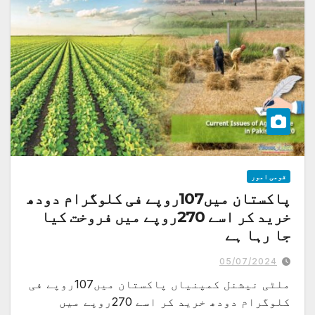
قومی امور
پاکستان میں107روپے فی کلوگرام دودھ
خرید کر اسے 270روپے میں فروخت کیا
جا رہا ہے
اجلاس میں ارکان قومی زرعی تحقیقاتی مرکز کی ناقص کارکردگی پر برس پڑے
..بھارت سے بیج منگوانے کی اجازت طلب کرلی
05/07/2024
ملٹی نیشنل کمپنیاں پاکستان میں107روپے فی
کلوگرام دودھ خرید کر اسے 270روپے میں