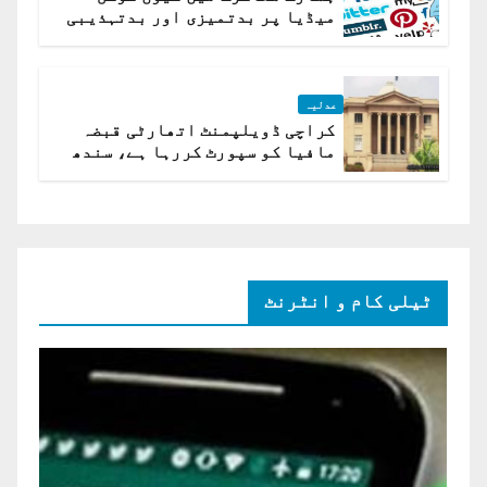
میڈیا پر بدتمیزی اور بدتہذیبی
ہے؟ اسلام آباد ہائیکورٹ
عدلیہ
کراچی ڈویلپمنٹ اتھارٹی قبضہ
مافیا کو سپورٹ کررہا ہے، سندھ
ہائی کورٹ برہم
ٹیلی کام و انٹرنٹ