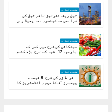
صنعت و تجارت
تیل ریفائنرئیز ناقص تیل کی
فراہمی سے کینسر، دمہ پھیلا رہی
ہیں قائمہ کمیٹی میں انکشاف
صنعت و تجارت
مہنگائی کی شرح میں کمی کے
باوجود 17 اشیا کے نرخ بڑھ گئے،
ادارہ شماریات
صنعت و تجارت
افراط زر کی شرح 9 فیصد ..
چیمبرز آف کامرس ، انڈسٹریز کا
شرح سود میں کمی کا مطالبہ