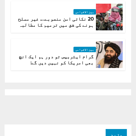
بین الاقوامی
20 نکاتی امن منصوبے…. غیر مسلح
ہونے کی شق میں ترمیم کا مطالبہ
بین الاقوامی
گرام ایئربیس تو دور ہم ایک انچ
بھی امریکا کو نہیں دیں گے:
افغانستان کا دو ٹوک مؤقف
مزید