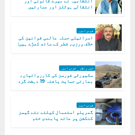
انتظامیہ نے میرے قانونی اور
انتقالی ہوٹلز اور عمارتیں
مسمار کر دیں، ملک صدیق
قومی امور
اسرائیلی حملہ عالمی قوانین کی
خلاف ورزی، قطر کے ساتھ کھڑے ہیں:
دفتر خارجہ
خبر و نظر
قومی امور
سکیورٹی فورسز کی کارروائیاں،
بھارتی حمایت یافتہ 19 دہشت گرد
ہلاک
قومی امور
گھریلو استعمال کیلئے نئے گیسز
کنکشن پر عائد پابندی ختم