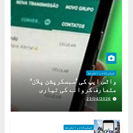
ٹیلی کام و انٹرنٹ
واٹس ایپ کی ’سبسکرپشن پلان‘
متعارف کروانے کی تیاری
23/04/2026
ٹیلی کام و انٹرنٹ