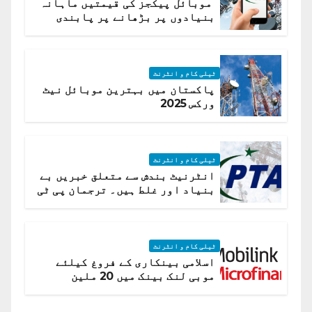
موبائل پیکجز کی قیمتیں ماہانہ
بنیادوں پر بڑھانے پر پابندی
ٹیلی کام و انٹرنٹ
پاکستان میں بہترین موبائل نیٹ
ورکس 2025
ٹیلی کام و انٹرنٹ
انٹرنیٹ بندش سے متعلق خبریں بے
بنیاد اور غلط ہیں۔ ترجمان پی ٹی
اے
ٹیلی کام و انٹرنٹ
اسلامی بینکاری کے فروغ کیلئے
موبی لنک بینک میں 20 ملین
امریکی ڈالر کی سرمایہ کاری