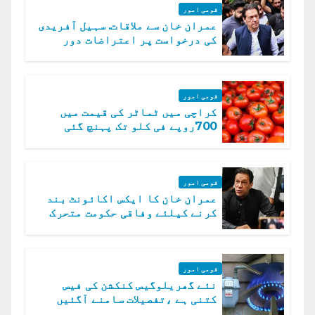
قومی امور
عمران خان سے ملاقات. سہیل آفریدی
کی درخواست پر اعتراضات دور
قومی امور
کراچی میں ٹماٹر کی قیمت میں
700روپے فی کلو تک پہنچ گئی
قومی امور
عمران خان کا ایکس اکائونٹ بند
کرنے کیلئے وفاقی حکومت متحرک
قومی امور
نئے گھریلوگیس کنکشن کی فیس
کتنی ہے ،تفصیلات سامنے آگئیں