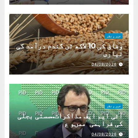
خبر و نظر
وفاق کی 10 لاکھ ٹن گندم درآمد کی
تیاری
04/08/2026
خبر و نظر
آئی ایم ایف مذاکرات..سستی بجلی
کی فراہمی ممںو ع
04/08/2026