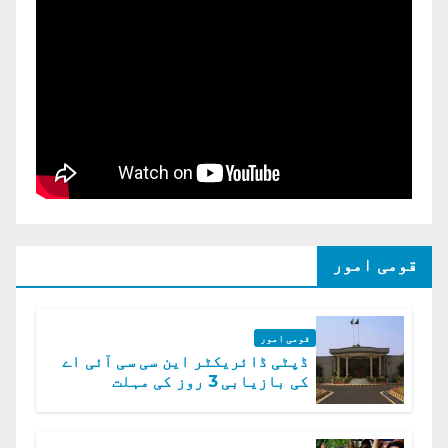
قومی امور
قومی امور
ڈپٹی ڈائریکٹر این سی سی آئی اے
کی بازیابی 3 روز کی مہلت