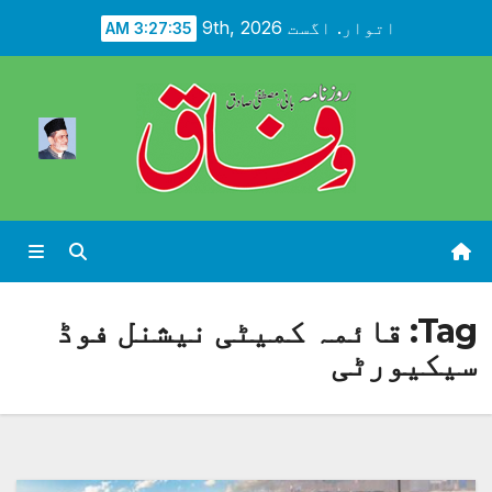
Ski
اتوار. اگست 9th, 2026
3:27:37 AM
t
conten
Tag:
قائمہ کمیٹی نیشنل فوڈ
سیکیورٹی