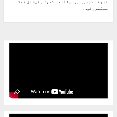
فروخت کررہی ہیں،قائمہ کمیٹی نیشنل فوڈ
سیکیورٹی…