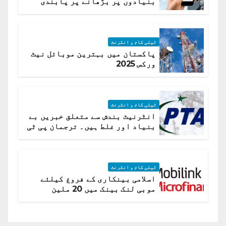
بنیادوں پر بڑھانے پر پابندی
ٹیلی کام و انٹرنٹ
پاکستان میں بہترین موبائل نیٹ
ورکس 2025
ٹیلی کام و انٹرنٹ
انٹرنیٹ بندش سے متعلق خبریں بے
بنیاد اور غلط ہیں۔ ترجمان پی ٹی
اے
ٹیلی کام و انٹرنٹ
اسلامی بینکاری کے فروغ کیلئے
موبی لنک بینک میں 20 ملین
امریکی ڈالر کی سرمایہ کاری