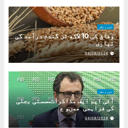
خبر و نظر
وفاق کی 10 لاکھ ٹن گندم درآمد کی
تیاری
04/08/2026
خبر و نظر
آئی ایم ایف مذاکرات..سستی بجلی
کی فراہمی ممںو ع
04/08/2026