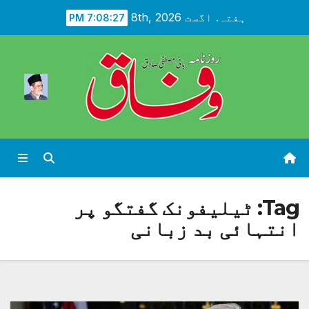
Ski
ہفتہ. اگست 8th, 2026
7:08:28 PM
t
conten
Tag:
ٹیلیفونک گفتگو پر
انتہائی بد زبانی