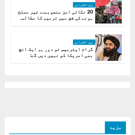
بین الاقوامی
20 نکاتی امن منصوبے…. غیر مسلح
ہونے کی شق میں ترمیم کا مطالبہ
بین الاقوامی
گرام ایئربیس تو دور ہم ایک انچ
بھی امریکا کو نہیں دیں گے:
افغانستان کا دو ٹوک مؤقف
مزید