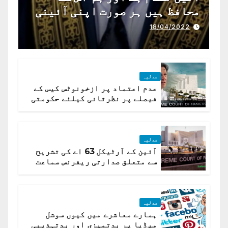
محافظ ہیں ہر صورت اپنی آئینی
ذمہ داری ادا کرینگے ، چیف
18/04/2022
جسٹس پاکستان
عدلیہ
عدم اعتماد پر ازخونوٹس کیس کے
فیصلے پر نظرثانی کیلئے حکومتی
تیار درخواست دائر نہ ہوسکی
عدلیہ
آئین کے آرٹیکل 63 اے کی تشریح
سے متعلق صدارتی ریفرنس سماعت
کیلئے مقرر
عدلیہ
ہمارے معاشرے میں کیوں سوشل
میڈیا پر بدتمیزی اور بدتہذیبی