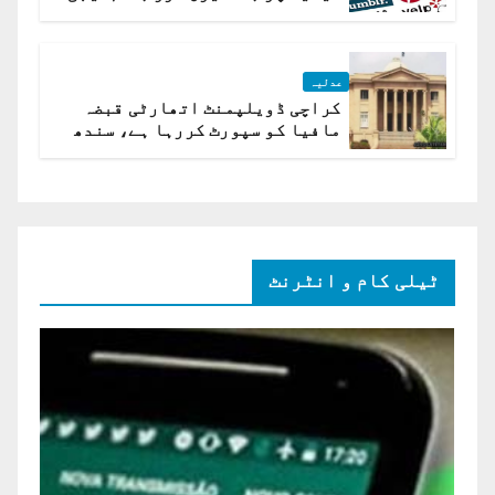
ہے؟ اسلام آباد ہائیکورٹ
عدلیہ
کراچی ڈویلپمنٹ اتھارٹی قبضہ
مافیا کو سپورٹ کررہا ہے، سندھ
ہائی کورٹ برہم
ٹیلی کام و انٹرنٹ