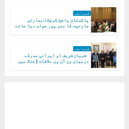
قومی امور
پاکستان واضح کرچکا.بھارتی
جارحیت کا بھر پور جواب دیا جائے
گا.سید عاصم منیر
قومی امور
شہبازشریف او ایرانی صدرکے
درمیان ون آن ون ملاقات ( جنگ میں
دو ٹوک حمایت پر اظہار شکریہ)