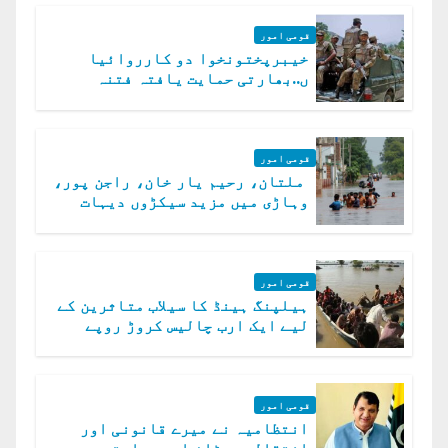
قومی امور
خیبرپختونخوا دو کارروائیا
ں..بھارتی حمایت یافتہ فتنہ
الخوارج کے 31 دہشت گرد ہلاک
قومی امور
ملتان، رحیم یار خان، راجن پور،
وہاڑی میں مزید سیکڑوں دیہات
ڈوب گئے
قومی امور
ہیلپنگ ہینڈ کا سیلاب متاثرین کے
لیے ایک ارب چالیس کروڑ روپے
امداد کا اعلان
قومی امور
انتظامیہ نے میرے قانونی اور