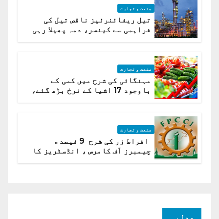
صنعت و تجارت
تیل ریفائنرئیز ناقص تیل کی
فراہمی سے کینسر، دمہ پھیلا رہی
ہیں قائمہ کمیٹی میں انکشاف
صنعت و تجارت
مہنگائی کی شرح میں کمی کے
باوجود 17 اشیا کے نرخ بڑھ گئے،
ادارہ شماریات
صنعت و تجارت
افراط زر کی شرح 9 فیصد ..
چیمبرز آف کامرس ، انڈسٹریز کا
شرح سود میں کمی کا مطالبہ
عدلیہ