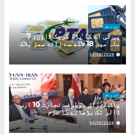
خبر و نظر
پی ٹی اے کا بڑا کریک ڈاؤن، 7
ماہ میں 18 لاکھ سے زائد سمز بلاک
04/08/2026
خبر و نظر
پاک ایران دوطرفہ تجارت 10 ارب
ڈالر تک بڑھانے کا عزم
04/08/2026