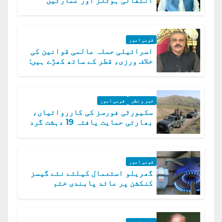
انتقالی ہوٹلز اور عمارتیں
مسمار کر دیں، ملک صدیق
قومی امور
اسرائیلی حملہ عالمی قوانین کی
خلاف ورزی، قطر کے ساتھ کھڑے ہیں:
دفتر خارجہ
خبر و نظر
قومی امور
سکیورٹی فورسز کی کارروائیاں،
بھارتی حمایت یافتہ 19 دہشت گرد
ہلاک
قومی امور
گھریلو استعمال کیلئے نئے گیسز
کنکشن پر عائد پابندی ختم