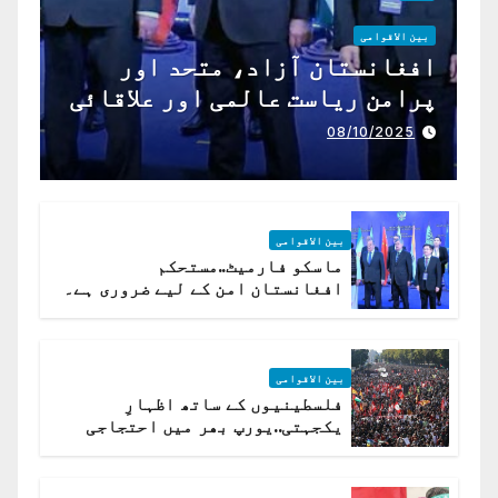
بین الاقوامی
افغانستان آزاد، متحد اور
پرامن ریاست عالمی اور علاقائی
تعاون کے لیے ناگزیر ہے
08/10/2025
بین الاقوامی
ماسکو فارمیٹ..مستحکم
افغانستان امن کے لیے ضروری ہے۔
(روسی وزیرِ خارجہ )
بین الاقوامی
فلسطینیوں کے ساتھ اظہارِ
یکجہتی..یورپ بھر میں احتجاجی
لہر پھیل گئی