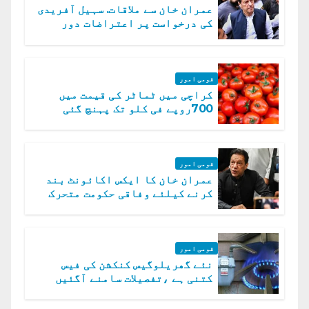
عمران خان سے ملاقات. سہیل آفریدی
کی درخواست پر اعتراضات دور
قومی امور
کراچی میں ٹماٹر کی قیمت میں
700روپے فی کلو تک پہنچ گئی
قومی امور
عمران خان کا ایکس اکائونٹ بند
کرنے کیلئے وفاقی حکومت متحرک
قومی امور
نئے گھریلوگیس کنکشن کی فیس
کتنی ہے ،تفصیلات سامنے آگئیں