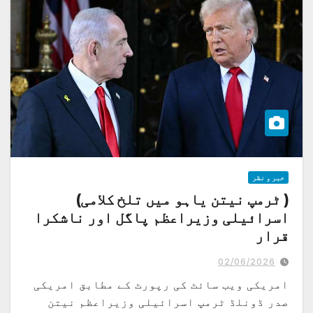
خبر و نظر
( ٹرمپ نیتن یاہو میں تلخ کلامی)
اسرائیلی وزیراعظم پاگل اور ناشکرا
قرار
امریکی صدر ڈونلڈ ٹرمپ اسرائیلی وزیراعظم نیتن یاہو سے ٹیلیفونک گفتگو پر
انتہائی بد زبانی سے پیش آئے،
02/06/2026
امریکی ویب سائٹ کی رپورٹ کے مطابق امریکی
صدر ڈونلڈ ٹرمپ اسرائیلی وزیراعظم نیتن