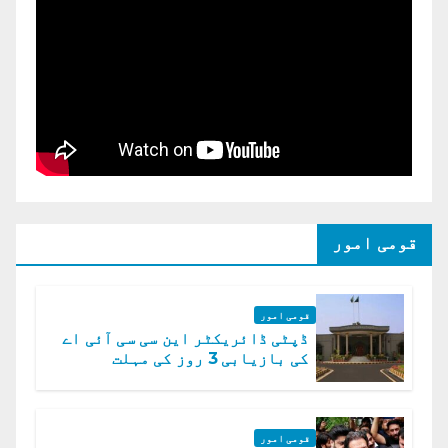
قومی امور
قومی امور
ڈپٹی ڈائریکٹر این سی سی آئی اے
کی بازیابی 3 روز کی مہلت
قومی امور