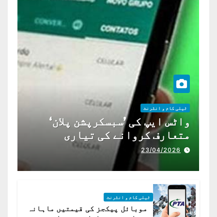
ٹیلی کام و انٹرنٹ
واٹس ایپ کی ’سبسکرپشن پلان‘
متعارف کروانے کی تیاری
23/04/2026
ٹیلی کام و انٹرنٹ
موبائل پیکجز کی قیمتیں ماہانہ