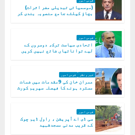
قومی امور
(موسمیاتی تبدیلی مضر اثرات)
بچاؤ کیلئے جامع منصوبہ بندی کر
رہے ہیں: وزیراعظم
قومی امور
اتحادی سیاست ترک، دوسروں کے
لیے توانائیاں ضائع نہیں کریں
گے، حافظ نعیم الرحمن
خبر و نظر
قومی امور
عمران خان کی 9مقدمات میں ضمات
مسترد ہونے کا فیصلہ سپریم کورٹ
میں چیلنج
قومی امور
سی ڈی اے آپریشن ، راول ڈیم چوک
کے قریب مدنی مسجدشہید