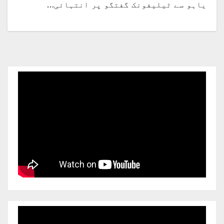
یاہو سے ٹیلیفونک گفتگو پر انتہائی…