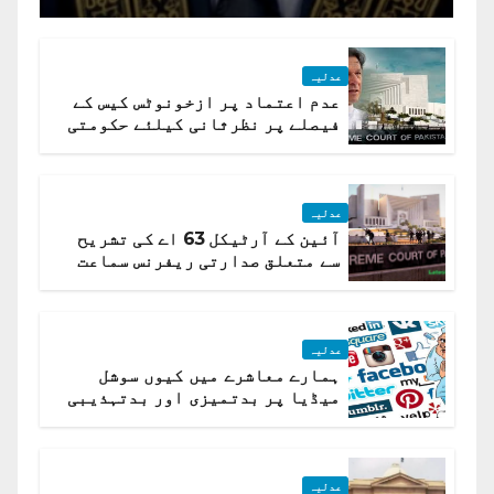
عدلیہ
عدم اعتماد پر ازخونوٹس کیس کے
فیصلے پر نظرثانی کیلئے حکومتی
تیار درخواست دائر نہ ہوسکی
عدلیہ
آئین کے آرٹیکل 63 اے کی تشریح
سے متعلق صدارتی ریفرنس سماعت
کیلئے مقرر
عدلیہ
ہمارے معاشرے میں کیوں سوشل
میڈیا پر بدتمیزی اور بدتہذیبی
ہے؟ اسلام آباد ہائیکورٹ
عدلیہ