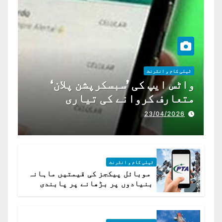
ٹیلی کام و انٹرنٹ
واٹس ایپ کی ’سبسکرپشن پلان‘
متعارف کروانے کی تیاری
23/04/2026
ٹیلی کام و انٹرنٹ
موبائل پیکجز کی قیمتیں ماہانہ
بنیادوں پر بڑھانے پر پابندی