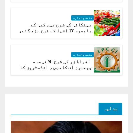
صنعت و تجارت
مہنگائی کی شرح میں کمی کے
باوجود 17 اشیا کے نرخ بڑھ گئے،
ادارہ شماریات
صنعت و تجارت
افراط زر کی شرح 9 فیصد ..
چیمبرز آف کامرس ، انڈسٹریز کا
شرح سود میں کمی کا مطالبہ
عدلیہ