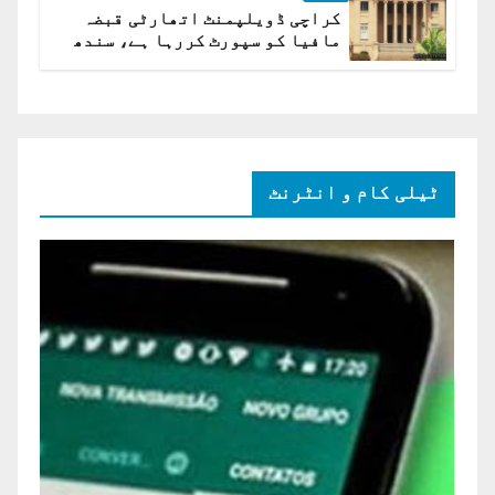
کراچی ڈویلپمنٹ اتھارٹی قبضہ
مافیا کو سپورٹ کررہا ہے، سندھ
ہائی کورٹ برہم
ٹیلی کام و انٹرنٹ