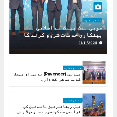
صنعت و تجارت
موبی لنک بینک نے اسلامی
بینکاری خدمات شروع کرنے کا
اعلان کیا ہے،
21/11/2025
صنعت و تجارت
پیونیر(Payoneer) نے میزان بینک
کے ساتھ شراکت داری
صنعت و تجارت
تیل ریفائنرئیز ناقص تیل کی
فراہمی سے کینسر، دمہ پھیلا رہی
ہیں قائمہ کمیٹی میں انکشاف