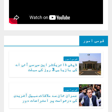
قومی امور
قومی امور
ڈپٹی ڈائریکٹر این سی سی آئی اے
کی بازیابی 3 روز کی مہلت
قومی امور
عمران خان سے ملاقات. سہیل آفریدی
کی درخواست پر اعتراضات دور