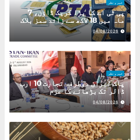
خبر و نظر
پی ٹی اے کا بڑا کریک ڈاؤن، 7
ماہ میں 18 لاکھ سے زائد سمز بلاک
04/08/2026
خبر و نظر
پاک ایران دوطرفہ تجارت 10 ارب
ڈالر تک بڑھانے کا عزم
04/08/2026