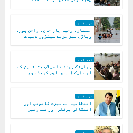
الخوارج کے 31 دہشت گرد ہلاک
قومی امور
ملتان، رحیم یار خان، راجن پور،
وہاڑی میں مزید سیکڑوں دیہات
ڈوب گئے
قومی امور
ہیلپنگ ہینڈ کا سیلاب متاثرین کے
لیے ایک ارب چالیس کروڑ روپے
امداد کا اعلان
قومی امور
انتظامیہ نے میرے قانونی اور
انتقالی ہوٹلز اور عمارتیں
مسمار کر دیں، ملک صدیق
قومی امور