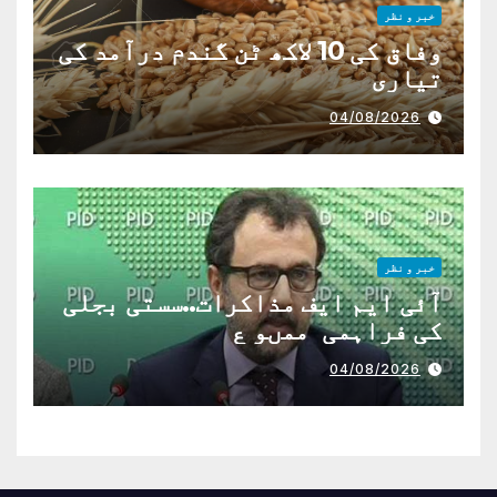
خبر و نظر
وفاق کی 10 لاکھ ٹن گندم درآمد کی
تیاری
04/08/2026
خبر و نظر
آئی ایم ایف مذاکرات..سستی بجلی
کی فراہمی ممںو ع
04/08/2026