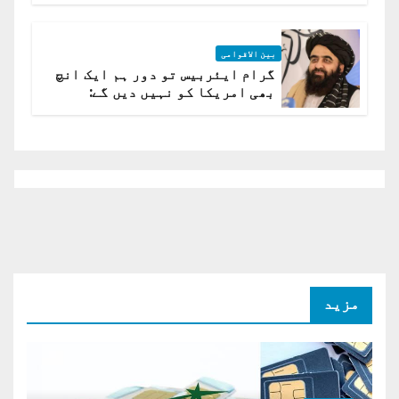
بین الاقوامی
گرام ایئربیس تو دور ہم ایک انچ
بھی امریکا کو نہیں دیں گے:
افغانستان کا دو ٹوک مؤقف
مزید