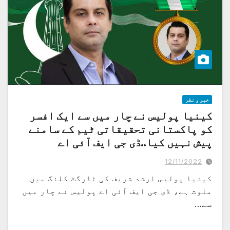
خبر و نظر
کینیا پولیس نے چار میں سے ایک افسر
کو پاکستانی تحقیقاتی ٹیم کے سامنے
پیش نہیں کیا..ڈی جی ایف آئی اے
مشترکہ ٹیم کی تحقیقات ابھی غیر حتمی ہیں اور ٹیم بہت جلد متحدہ عرب امارات
جائے گی، محسن حسن بٹ کی امریکی نشریاتی ادارے سے گفتگو
12/11/2022
کینیا پولیس ارشد شریف کی ٹارگٹ کلنگ میں
ملوث ہے، ڈی جی ایف آئی اے پولیس نے چار میں
سے…