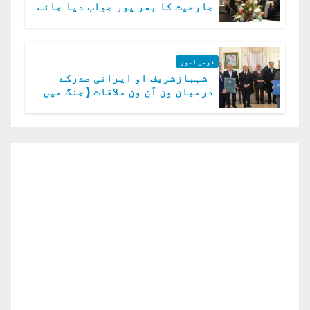
جارحیت کا بھر پور جواب دیا جائے
گا.سید عاصم منیر
قومی امور
شہبازشریف او ایرانی صدرکے
درمیان ون آن ون ملاقات ( جنگ میں
دو ٹوک حمایت پر اظہار شکریہ)