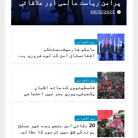
پرامن ریاست عالمی اور علاقائی
تعاون کے لیے ناگزیر ہے
08/10/2025
بین الاقوامی
ماسکو فارمیٹ..مستحکم
افغانستان امن کے لیے ضروری ہے۔
(روسی وزیرِ خارجہ )
بین الاقوامی
فلسطینیوں کے ساتھ اظہارِ
یکجہتی..یورپ بھر میں احتجاجی
لہر پھیل گئی
بین الاقوامی
20 نکاتی امن منصوبے…. غیر مسلح
ہونے کی شق میں ترمیم کا مطالبہ