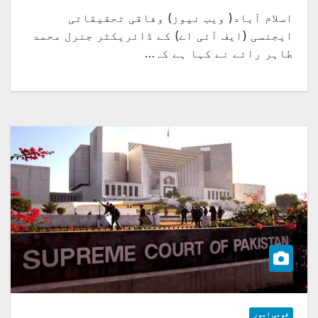
اسلام آباد( ویب نیوز) وفاقی تحقیقاتی
ایجنسی (ایف آئی اے) کے ڈائریکٹر جنرل محمد
طاہر رائے نے کہا ہے کہ…
قومی امور