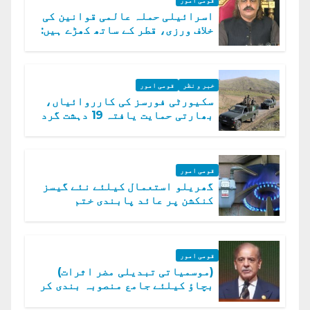
اسرائیلی حملہ عالمی قوانین کی
خلاف ورزی، قطر کے ساتھ کھڑے ہیں:
دفتر خارجہ
خبر و نظر
قومی امور
سکیورٹی فورسز کی کارروائیاں،
بھارتی حمایت یافتہ 19 دہشت گرد
ہلاک
قومی امور
گھریلو استعمال کیلئے نئے گیسز
کنکشن پر عائد پابندی ختم
قومی امور
(موسمیاتی تبدیلی مضر اثرات)
بچاؤ کیلئے جامع منصوبہ بندی کر
رہے ہیں: وزیراعظم