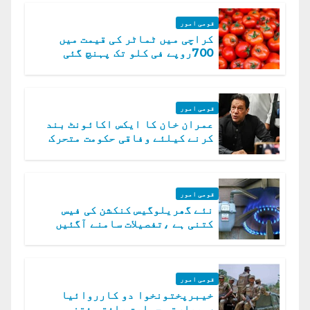
قومی امور
کراچی میں ٹماٹر کی قیمت میں
700روپے فی کلو تک پہنچ گئی
قومی امور
عمران خان کا ایکس اکائونٹ بند
کرنے کیلئے وفاقی حکومت متحرک
قومی امور
نئے گھریلوگیس کنکشن کی فیس
کتنی ہے ،تفصیلات سامنے آگئیں
قومی امور
خیبرپختونخوا دو کارروائیا
ں..بھارتی حمایت یافتہ فتنہ