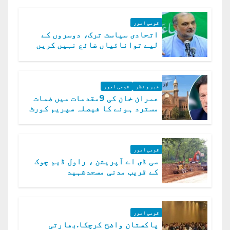
قومی امور
اتحادی سیاست ترک، دوسروں کے
لیے توانائیاں ضائع نہیں کریں
گے، حافظ نعیم الرحمن
خبر و نظر
قومی امور
عمران خان کی 9مقدمات میں ضمات
مسترد ہونے کا فیصلہ سپریم کورٹ
میں چیلنج
قومی امور
سی ڈی اے آپریشن ، راول ڈیم چوک
کے قریب مدنی مسجدشہید
قومی امور
پاکستان واضح کرچکا.بھارتی