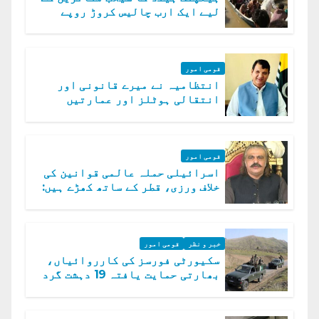
لیے ایک ارب چالیس کروڑ روپے
امداد کا اعلان
قومی امور
انتظامیہ نے میرے قانونی اور
انتقالی ہوٹلز اور عمارتیں
مسمار کر دیں، ملک صدیق
قومی امور
اسرائیلی حملہ عالمی قوانین کی
خلاف ورزی، قطر کے ساتھ کھڑے ہیں:
دفتر خارجہ
خبر و نظر
قومی امور
سکیورٹی فورسز کی کارروائیاں،
بھارتی حمایت یافتہ 19 دہشت گرد
ہلاک