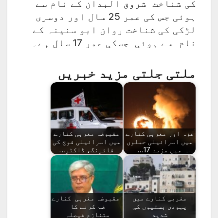
کی شناخت شروق البدان کے نام سے
ہوئی جس کی عمر 25 سال اور دوسری
لڑکی کی شناخت روان ابو سنینہ کے
نام سے ہوئی جسکی عمر 17 سال ہے۔
ملتی جلتی مزید خبریں
غزہ اور مغربی کنارے
مقبوضہ مغربی کنارے
میں اسرائیلی حملوں
میں اسرائیلی فوج کی
میں مزید 17…
فائرنگ، ڈاکٹر…
مغربی کنارے میں
مقبوضہ مغربی کنارے
یہودی بستیوں کی
ضم کرنے کا
شدید
متنازع فیصلہ