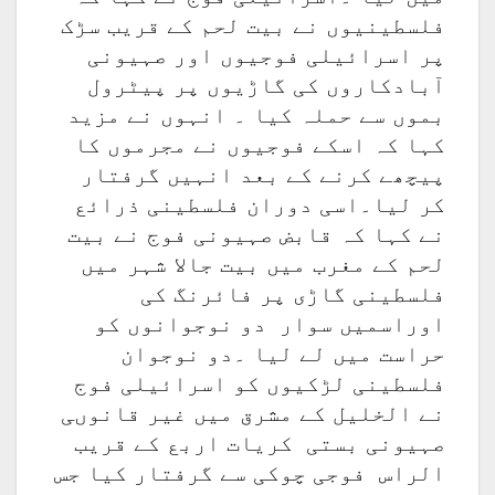
فلسطینیوں نے بیت لحم کے قریب سڑک
پر اسرائیلی فوجیوں اور صہیونی
آبادکاروں کی گاڑیوں پر پیٹرول
بموں سے حملہ کیا ۔ انہوں نے مزید
کہا کہ اسکے فوجیوں نے مجرموں کا
پیچھے کرنے کے بعد انہیں گرفتار
کر لیا۔اسی دوران فلسطینی ذرائع
نے کہا کہ قابض صہیونی فوج نے بیت
لحم کے مغرب میں بیت جالا شہر میں
فلسطینی گاڑی پر فائرنگ کی
اوراسمیں سوار دو نوجوانوں کو
حراست میں لے لیا ۔دو نوجوان
فلسطینی لڑکیوں کو اسرائیلی فوج
نے الخلیل کے مشرق میں غیر قانوںی
صہیونی بستی کریات اربع کے قریب
الراس فوجی چوکی سے گرفتار کیا جس