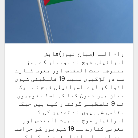
رام اللہ (صباح نیوز)قابض
اسرائیلی فوج نے سوموار کے روز
مقبوضہ بیت المقدس اور مغرب کنارے
سے دو لڑکیوں سمیت 19 فلسطینی شہری
اغوا کر لیے۔اسرائیلی فوج نے ایک
بیان میں دعویٰ کیا کہ اسکے فوجیوں
نے 9 فلسطینی گرفتار کیے ہیں جبکہ
مقامی شہریوں نے تصدیق کی کہ
اسرائیلی فوج نے بیت المقدس اور
مغربی کنارے سے 19 شہریوں کو حراست
میں لیا ۔اسرائیلی فوج نے کہا کہ