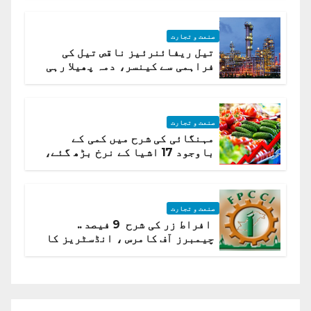
صنعت و تجارت
تیل ریفائنرئیز ناقص تیل کی
فراہمی سے کینسر، دمہ پھیلا رہی
ہیں قائمہ کمیٹی میں انکشاف
صنعت و تجارت
مہنگائی کی شرح میں کمی کے
باوجود 17 اشیا کے نرخ بڑھ گئے،
ادارہ شماریات
صنعت و تجارت
افراط زر کی شرح 9 فیصد ..
چیمبرز آف کامرس ، انڈسٹریز کا
شرح سود میں کمی کا مطالبہ