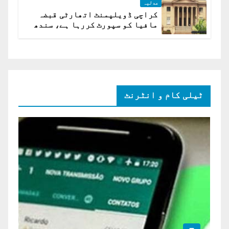
عدلیہ
کراچی ڈویلپمنٹ اتھارٹی قبضہ
مافیا کو سپورٹ کررہا ہے، سندھ
ہائی کورٹ برہم
ٹیلی کام و انٹرنٹ