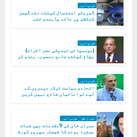
قومی امور
گھریلو استعمال کیلئے نئے گیسز
کنکشن پر عائد پابندی ختم
قومی امور
(موسمیاتی تبدیلی مضر اثرات)
بچاؤ کیلئے جامع منصوبہ بندی کر
رہے ہیں: وزیراعظم
قومی امور
اتحادی سیاست ترک، دوسروں کے
لیے توانائیاں ضائع نہیں کریں
گے، حافظ نعیم الرحمن
خبر و نظر
قومی امور
عمران خان کی 9مقدمات میں ضمات
مسترد ہونے کا فیصلہ سپریم کورٹ