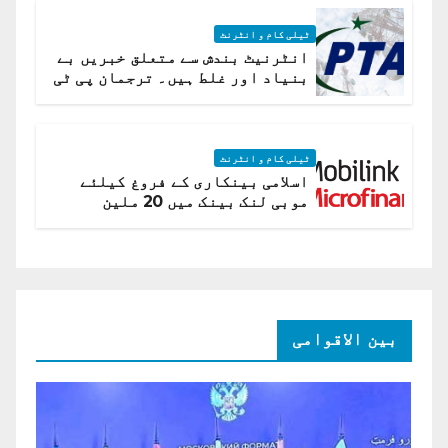
ٹیلی کام و انٹرنٹ
انٹرنیٹ بندش سے متعلق خبریں بے
بنیاد اور غلط ہیں۔ ترجمان پی ٹی
اے
ٹیلی کام و انٹرنٹ
اسلامی بینکاری کے فروغ کیلئے
موبی لنک بینک میں 20 ملین
امریکی ڈالر کی سرمایہ کاری
بین الاقوامی