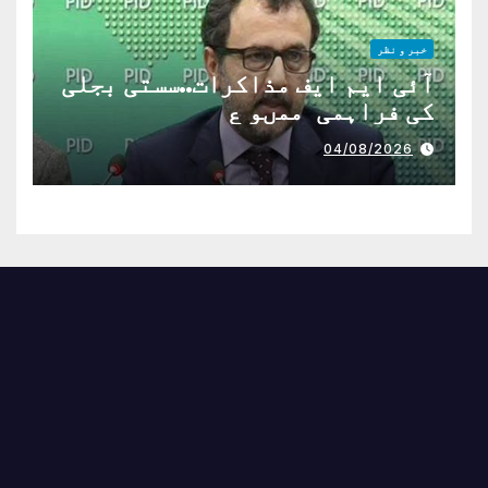
خبر و نظر
آئی ایم ایف مذاکرات..سستی بجلی
کی فراہمی ممںو ع
04/08/2026