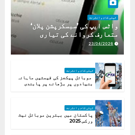
ٹیلی کام و انٹرنٹ
واٹس ایپ کی ’سبسکرپشن پلان‘
متعارف کروانے کی تیاری
23/04/2026
ٹیلی کام و انٹرنٹ
موبائل پیکجز کی قیمتیں ماہانہ
بنیادوں پر بڑھانے پر پابندی
ٹیلی کام و انٹرنٹ
پاکستان میں بہترین موبائل نیٹ
ورکس 2025