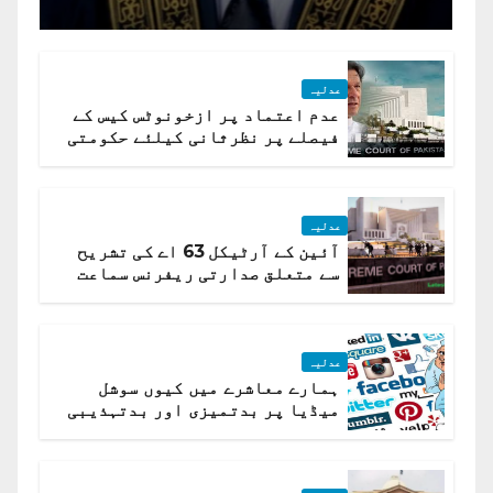
جسٹس پاکستان
عدلیہ
عدم اعتماد پر ازخونوٹس کیس کے
فیصلے پر نظرثانی کیلئے حکومتی
تیار درخواست دائر نہ ہوسکی
عدلیہ
آئین کے آرٹیکل 63 اے کی تشریح
سے متعلق صدارتی ریفرنس سماعت
کیلئے مقرر
عدلیہ
ہمارے معاشرے میں کیوں سوشل
میڈیا پر بدتمیزی اور بدتہذیبی
ہے؟ اسلام آباد ہائیکورٹ