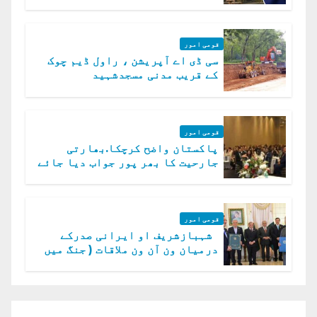
میں چیلنج
قومی امور
سی ڈی اے آپریشن ، راول ڈیم چوک
کے قریب مدنی مسجدشہید
قومی امور
پاکستان واضح کرچکا.بھارتی
جارحیت کا بھر پور جواب دیا جائے
گا.سید عاصم منیر
قومی امور
شہبازشریف او ایرانی صدرکے
درمیان ون آن ون ملاقات ( جنگ میں
دو ٹوک حمایت پر اظہار شکریہ)