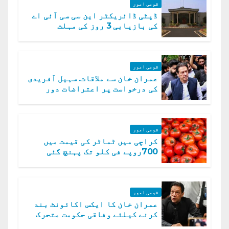
قومی امور
ڈپٹی ڈائریکٹر این سی سی آئی اے
کی بازیابی 3 روز کی مہلت
قومی امور
عمران خان سے ملاقات. سہیل آفریدی
کی درخواست پر اعتراضات دور
قومی امور
کراچی میں ٹماٹر کی قیمت میں
700روپے فی کلو تک پہنچ گئی
قومی امور
عمران خان کا ایکس اکائونٹ بند
کرنے کیلئے وفاقی حکومت متحرک