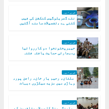
قومی امور
نئے گھریلوگیس کنکشن کی فیس
کتنی ہے ،تفصیلات سامنے آگئیں
قومی امور
خیبرپختونخوا دو کارروائیا
ں..بھارتی حمایت یافتہ فتنہ
الخوارج کے 31 دہشت گرد ہلاک
قومی امور
ملتان، رحیم یار خان، راجن پور،
وہاڑی میں مزید سیکڑوں دیہات
ڈوب گئے
قومی امور
ہیلپنگ ہینڈ کا سیلاب متاثرین کے