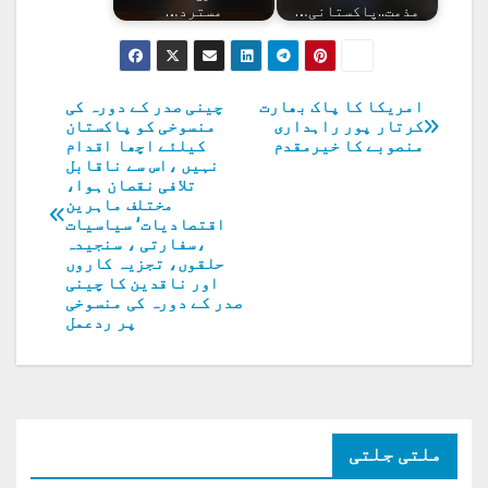
مذمت..پاکستانی…
مسترد…
امریکا کا پاک بھارت
چینی صدر کے دورہ کی
پوسٹوں
کرتار پور راہداری
منسوخی کو پاکستان
منصوبے کا خیرمقدم
کیلئے اچھا اقدام
کی
نہیں ،اس سے ناقابل
تلافی نقصان ہوا،
نیویگیشن
مختلف ماہرین
اقتصادیات‘ سیاسیات
،سفارتی ، سنجیدہ
حلقوں، تجزیہ کاروں
اور ناقدین کا چینی
صدر کے دورہ کی منسوخی
پر ردعمل
ملتی جلتی