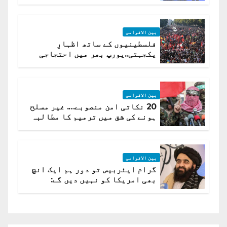
(روسی وزیرِ خارجہ )
بین الاقوامی
فلسطینیوں کے ساتھ اظہارِ
یکجہتی..یورپ بھر میں احتجاجی
لہر پھیل گئی
بین الاقوامی
20 نکاتی امن منصوبے…. غیر مسلح
ہونے کی شق میں ترمیم کا مطالبہ
بین الاقوامی
گرام ایئربیس تو دور ہم ایک انچ
بھی امریکا کو نہیں دیں گے:
افغانستان کا دو ٹوک مؤقف