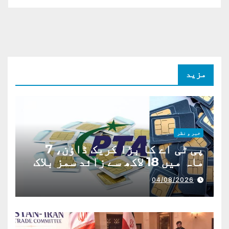
مزید
خبر و نظر
پی ٹی اے کا بڑا کریک ڈاؤن، 7
ماہ میں 18 لاکھ سے زائد سمز بلاک
04/08/2026