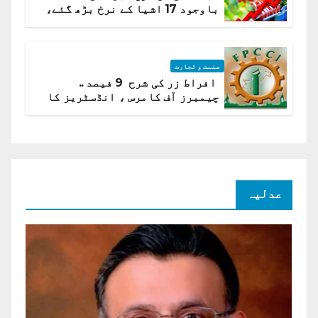
باوجود 17 اشیا کے نرخ بڑھ گئے،
ادارہ شماریات
صنعت و تجارت
افراط زر کی شرح 9 فیصد ..
چیمبرز آف کامرس ، انڈسٹریز کا
شرح سود میں کمی کا مطالبہ
عدلیہ