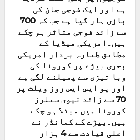
ہے اور ایک فوجی جان کی
بازی ہار گیا ہے جب کہ 700
سے زائد فوجی متاثر ہو چکے
ہیں۔امریکی میڈیا کے
مطابق طیارہ بردار امریکی
بحری بیڑے پر کورونا کی
وبا تیزی سے پھیلنے لگی ہے
اور یو ایس ایس روز ویلٹ پر
70 سے زائد نیوی سیلرز
کورونا میں مبتلا ہو چکے
ہیں۔بیڑے کے کمانڈر نے
اعلی قیادت سے 4 ہزار