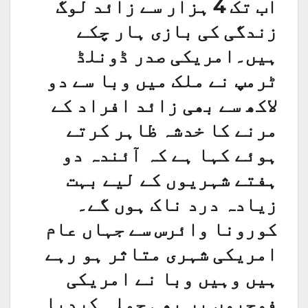
اب تک 4 ہزار سے زائد لوگ
زندگی کی بازی ہار چکے
ہیں۔امریکی صدر ڈونلڈ
ٹرمپ نے ملک میں وبا سے دو
لاکھ سے بھی زائد افراد کے
مرنے کا خدشہ ظاہر کرتے
ہوئے کہا ہے کہ آئندہ دو
ہفتے شہریوں کے لیے بہت
زیادہ درد ناک ہوں گے۔
کورونا وائرس سے جہاں عام
امریکی شہری متاثر ہو رہے
ہیں وہیں وبا نے امریکی
فوجیوں پر بھی حملہ کردیا