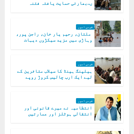
ں..بھارتی حمایت یافتہ فتنہ
الخوارج کے 31 دہشت گرد ہلاک
قومی امور
ملتان، رحیم یار خان، راجن پور،
وہاڑی میں مزید سیکڑوں دیہات
ڈوب گئے
قومی امور
ہیلپنگ ہینڈ کا سیلاب متاثرین کے
لیے ایک ارب چالیس کروڑ روپے
امداد کا اعلان
قومی امور
انتظامیہ نے میرے قانونی اور
انتقالی ہوٹلز اور عمارتیں
مسمار کر دیں، ملک صدیق