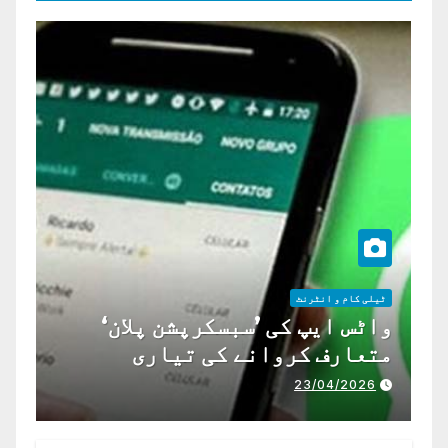
ٹیلی کام و انٹرنٹ
واٹس ایپ کی ’سبسکرپشن پلان‘
متعارف کروانے کی تیاری
23/04/2026