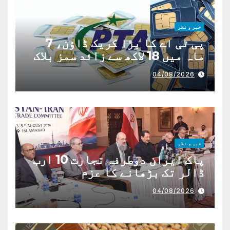
خبر و نظر
پی ٹی اے کا بڑا کریک ڈاؤن، 7
ماہ میں 18 لاکھ سے زائد سمز بلاک
04/08/2026
خبر و نظر
پاک ایران دوطرفہ تجارت 10 ارب
ڈالر تک بڑھانے کا عزم
04/08/2026