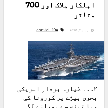
اہلکار ہلاک اور 700
متاثر
#convid--19
اپریل 2, 2020
۲۔۔۔ طیارہ بردار امریکی
بحری بیڑے پر کورونا کی
وبا تیزی سے پھیلنے لگی