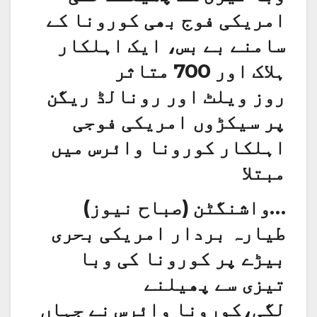
امریکی فوج بھی کورونا کے
سامنے بے بس، ایک اہلکار
ہلاک اور 700 متاثر
روز ویلٹ اور رونالڈ ریگن
پر سیکڑوں امریکی فوجی
اہلکار کورونا وائرس میں
مبتلا
…واشنگٹن (صباح نیوز)
طیارہ بردار امریکی بحری
بیڑے پر کورونا کی وبا
تیزی سے پھیلنے
لگی،کورونا وائرس نے جہاں