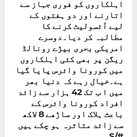
اہلکاروں کو فوری جہاز سے
اتارنے اور دو ہفتوں کے
لیے آئسولیٹ کرنے کا
مطالبہ کر دیا۔دوسرے
امریکی بحری بیڑے رونالڈ
ریگن پر بھی کئی اہلکاروں
میں کورونا وائرس پایا گیا
ہے۔خیال رہے کہ دنیا بھر
میں ا ب تک 42 ہزار سے زائد
افراد کورونا وائرس کے
باعث ہلاک اور ساڑھے 8 لاکھ
سے زائد متاثرہ ہو چکے ہیں
#/S