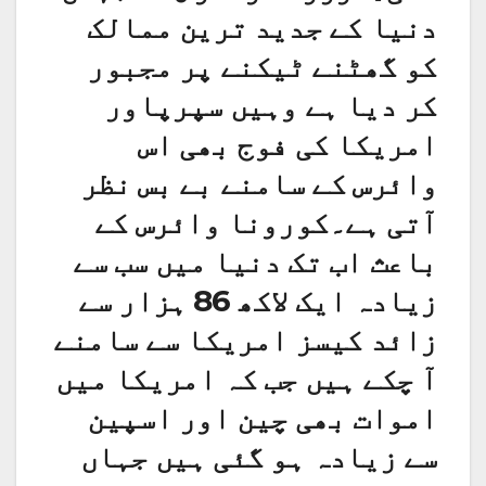
دنیا کے جدید ترین ممالک
کو گھٹنے ٹیکنے پر مجبور
کر دیا ہے وہیں سپرپاور
امریکا کی فوج بھی اس
وائرس کے سامنے بے بس نظر
آتی ہے۔کورونا وائرس کے
باعث اب تک دنیا میں سب سے
زیادہ ایک لاکھ 86 ہزار سے
زائد کیسز امریکا سے سامنے
آ چکے ہیں جب کہ امریکا میں
اموات بھی چین اور اسپین
سے زیادہ ہو گئی ہیں جہاں