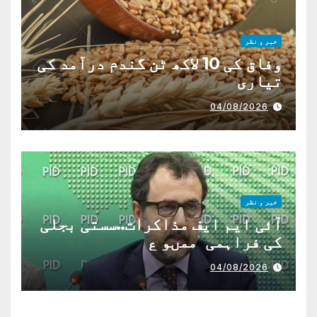
خبر و نظر
وفاق کی 10 لاکھ ٹن گندم درآمد کی
تیاری
04/08/2026
خبر و نظر
آئی ایم ایف مذاکرات..سستی بجلی
کی فراہمی ممںو ع
04/08/2026