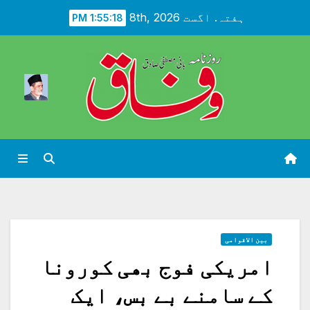
Ski
ہفتہ. اگست 8th, 2026
1:55:19 PM
t
conten
بین الاقوامی
امریکی فوج بھی کورونا
کے سامنے بے بس، ایک