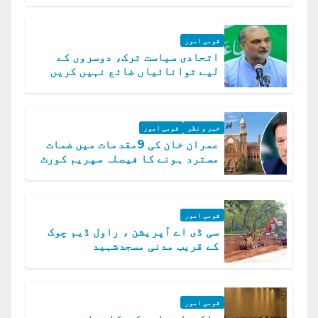
قومی امور
اتحادی سیاست ترک، دوسروں کے
لیے توانائیاں ضائع نہیں کریں
گے، حافظ نعیم الرحمن
خبر و نظر
قومی امور
عمران خان کی 9مقدمات میں ضمات
مسترد ہونے کا فیصلہ سپریم کورٹ
میں چیلنج
قومی امور
سی ڈی اے آپریشن ، راول ڈیم چوک
کے قریب مدنی مسجدشہید
قومی امور