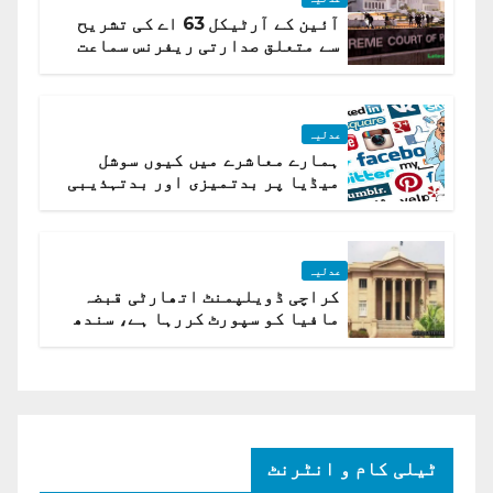
آئین کے آرٹیکل 63 اے کی تشریح
سے متعلق صدارتی ریفرنس سماعت
کیلئے مقرر
عدلیہ
ہمارے معاشرے میں کیوں سوشل
میڈیا پر بدتمیزی اور بدتہذیبی
ہے؟ اسلام آباد ہائیکورٹ
عدلیہ
کراچی ڈویلپمنٹ اتھارٹی قبضہ
مافیا کو سپورٹ کررہا ہے، سندھ
ہائی کورٹ برہم
ٹیلی کام و انٹرنٹ