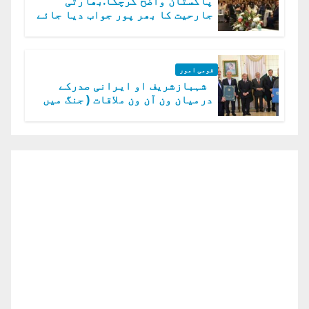
پاکستان واضح کرچکا.بھارتی
جارحیت کا بھر پور جواب دیا جائے
گا.سید عاصم منیر
قومی امور
شہبازشریف او ایرانی صدرکے
درمیان ون آن ون ملاقات ( جنگ میں
دو ٹوک حمایت پر اظہار شکریہ)