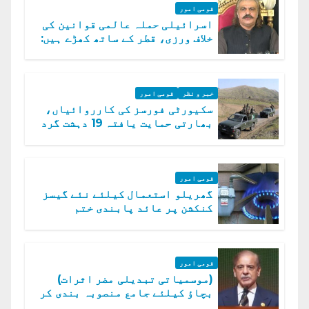
قومی امور
اسرائیلی حملہ عالمی قوانین کی
خلاف ورزی، قطر کے ساتھ کھڑے ہیں:
دفتر خارجہ
خبر و نظر
قومی امور
سکیورٹی فورسز کی کارروائیاں،
بھارتی حمایت یافتہ 19 دہشت گرد
ہلاک
قومی امور
گھریلو استعمال کیلئے نئے گیسز
کنکشن پر عائد پابندی ختم
قومی امور
(موسمیاتی تبدیلی مضر اثرات)
بچاؤ کیلئے جامع منصوبہ بندی کر
رہے ہیں: وزیراعظم