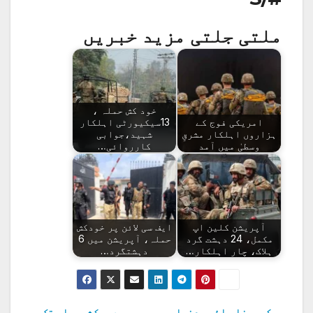
ملتی جلتی مزید خبریں
خود کش حملہ ،
امریکی فوج کے
13سیکیورٹی اہلکار
ہزاروں اہلکار مشرقِ
شہید،جوابی
وسطیٰ میں آمد
کارروائی…
آپریشن کلین اپ
ایف سی لائن پر خودکش
مکمل، 24 دہشت گرد
حملہ، آپریشن میں 6
ہلاک، چار اہلکار…
دہشتگرد…
کورونا وائرس دنیا
جموں و کشمیراب تک