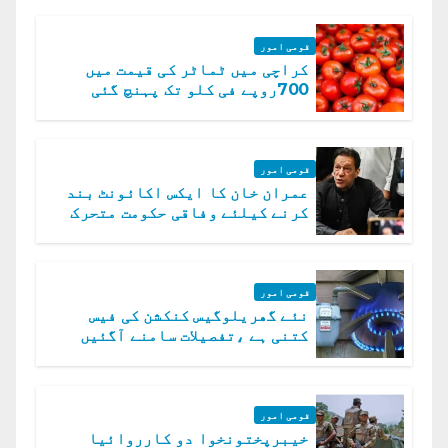
قومی امور
کراچی میں ٹماٹر کی قیمت میں
700روپے فی کلو تک پہنچ گئی
قومی امور
عمران خان کا ایکس اکائونٹ بند
کرنے کیلئے وفاقی حکومت متحرک
قومی امور
نئے گھریلوگیس کنکشن کی فیس
کتنی ہے ،تفصیلات سامنے آگئیں
قومی امور
خیبرپختونخوا دو کارروائیا