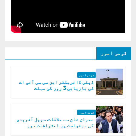
قومی امور
قومی امور
ڈپٹی ڈائریکٹر این سی سی آئی اے
کی بازیابی 3 روز کی مہلت
قومی امور
عمران خان سے ملاقات. سہیل آفریدی
کی درخواست پر اعتراضات دور