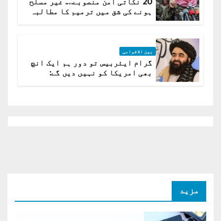
20 نکاتی امن منصوبے…. غیر مسلح
ہونے کی شق میں ترمیم کا مطالبہ
بین الاقوامی
گرام ایئربیس تو دور ہم ایک انچ
بھی امریکا کو نہیں دیں گے:
افغانستان کا دو ٹوک مؤقف
مزید