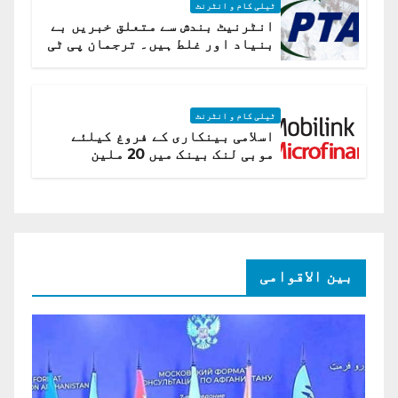
ٹیلی کام و انٹرنٹ
انٹرنیٹ بندش سے متعلق خبریں بے
بنیاد اور غلط ہیں۔ ترجمان پی ٹی
اے
ٹیلی کام و انٹرنٹ
اسلامی بینکاری کے فروغ کیلئے
موبی لنک بینک میں 20 ملین
امریکی ڈالر کی سرمایہ کاری
بین الاقوامی