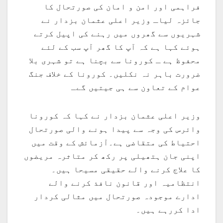
فراہمی اور امن و امان کی صورتحال کا
جائزہ لیاـ وزیر اعلی عثمان بزدار نے
شہریوں سے گھروں میں رہنے کی اپیل کرتے
ہوئے کہا ہے کہ آپ کا گھر آپ سب کے لئے
محفوظ ہے ـ کورونا سے بچنا ہے تو شہری بلا
ضرورت باہر نہ نکلیں۔ کورونا کے خلاف جنگ
عوام کے تعاون سے ہی جیتیں گےـ
وزیر اعلی عثمان بزدار نے کہا کہ کورونا
وائرس کی وجہ سے پیدا ہونے والی صورتحال
احتیاط کی متقاضی ہے۔آزمائش کے وقت میں
اپنی جان ہتھیلی پر رکھ کر متاثرہ مریضوں
کا علاج کرنے والے حقیقی مسیحا ہیں۔
انتظامیہ اور قانون نافذ کرنے والے
ادارے موجودہ صورتحال میں مثالی کردار
ادا کررہے ہیں۔