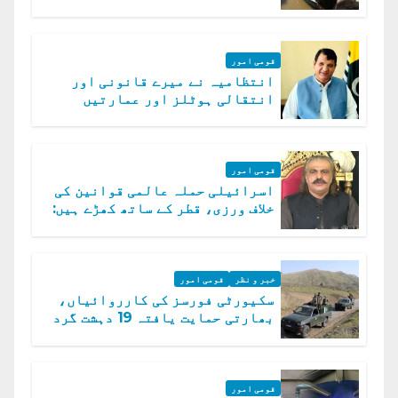
امداد کا اعلان
قومی امور
انتظامیہ نے میرے قانونی اور
انتقالی ہوٹلز اور عمارتیں
مسمار کر دیں، ملک صدیق
قومی امور
اسرائیلی حملہ عالمی قوانین کی
خلاف ورزی، قطر کے ساتھ کھڑے ہیں:
دفتر خارجہ
خبر و نظر
قومی امور
سکیورٹی فورسز کی کارروائیاں،
بھارتی حمایت یافتہ 19 دہشت گرد
ہلاک
قومی امور