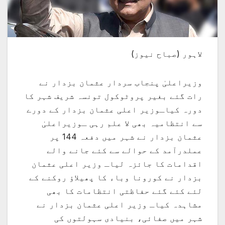
لاہور (صباح نیوز)
وزیراعلیٰ پنجاب سردار عثمان بزدار نے
رات گئے بغیر پروٹوکول تونسہ شریف شہر کا
دورہ کیاـوزیر اعلی عثمان بزدار کے دورے
سے انتظامیہ بھی لا علم رہی ـوزیراعلیٰ
عثمان بزدار نے شہر میں دفعہ 144 پر
عملدرآمد کے حوالے سے کئے جانے والے
اقدامات کا جائزہ لیاـ وزیر اعلی عثمان
بزدار نے کورونا وباء کا پھیلاؤ روکنے کے
لئے کئے گئے حفاظتی انتظامات کا بھی
مشاہدہ کیاـ وزیر اعلی عثمان بزدار نے
شہر میں صفائی، بنیادی سہولتوں کی