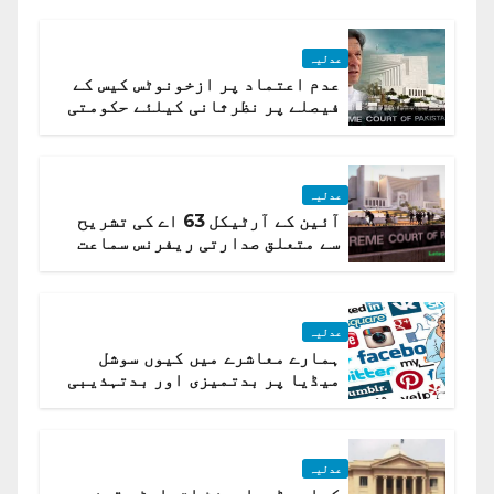
عدلیہ
عدم اعتماد پر ازخونوٹس کیس کے
فیصلے پر نظرثانی کیلئے حکومتی
تیار درخواست دائر نہ ہوسکی
عدلیہ
آئین کے آرٹیکل 63 اے کی تشریح
سے متعلق صدارتی ریفرنس سماعت
کیلئے مقرر
عدلیہ
ہمارے معاشرے میں کیوں سوشل
میڈیا پر بدتمیزی اور بدتہذیبی
ہے؟ اسلام آباد ہائیکورٹ
عدلیہ