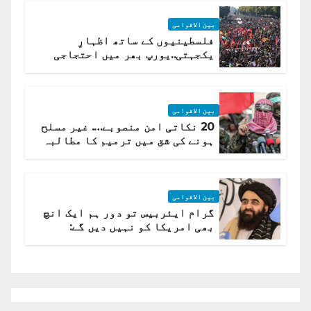
بین الاقوامی
فلسطینیوں کے ساتھ اظہارِ
یکجہتی..یورپ بھر میں احتجاجی
لہر پھیل گئی
بین الاقوامی
20 نکاتی امن منصوبے…. غیر مسلح
ہونے کی شق میں ترمیم کا مطالبہ
بین الاقوامی
گرام ایئربیس تو دور ہم ایک انچ
بھی امریکا کو نہیں دیں گے:
افغانستان کا دو ٹوک مؤقف