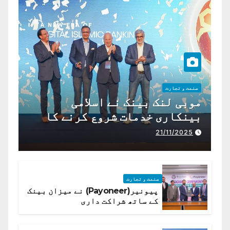
صنعت و تجارت
موبی لنک بینک نے اسلامی
بینکاری خدمات شروع کرنے کا
اعلان کیا ہے،
21/11/2025
صنعت و تجارت
پیونیر(Payoneer) نے میزان بینک
کے ساتھ شراکت داری