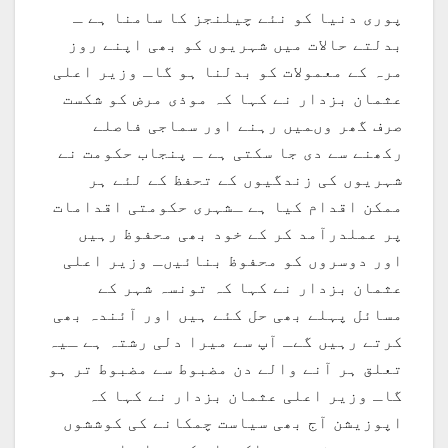
پوری دنیا کو نئے چیلنجز کا سامنا ہے ـ
بدلتے حالات میں شہریوں کو بھی اپنے روز
مرہ کے معمولات کو بدلنا ہو گاـ وزیر اعلی
عثمان بزدار نے کہا کہ موذی مرض کو شکست
صرف گھر وںمیں رہنے اور سماجی فاصلے
رکھنے سے دی جا سکتی ہے ـ پنجاب حکومت نے
شہریوں کی زندگیوں کے تحفظ کے لئے ہر
ممکن اقدام کیا ہے ـشہری حکومتی اقدامات
پر عملدرآمد کر کے خود بھی محفوظ رہیں
اور دوسروں کو محفوظ بنائیںـ وزیر اعلی
عثمان بزدار نے کہا کہ تونسہ شہر کے
مسائل پہلے بھی حل کئے ہیں اور آئندہ بھی
کرتے رہیں گےـ آپ سے میرا دلی رشتہ ہے ـیہ
تعلق ہر آنے والے دن مضبوط سے مضبوط تر ہو
گاـ وزیر اعلی عثمان بزدار نے کہا کہ
اپوزیشن آج بھی سیاست چمکانے کی کوششوں