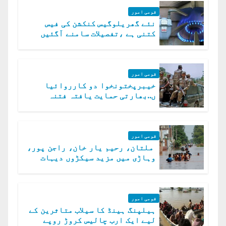
قومی امور
نئے گھریلوگیس کنکشن کی فیس
کتنی ہے ،تفصیلات سامنے آگئیں
قومی امور
خیبرپختونخوا دو کارروائیا
ں..بھارتی حمایت یافتہ فتنہ
الخوارج کے 31 دہشت گرد ہلاک
قومی امور
ملتان، رحیم یار خان، راجن پور،
وہاڑی میں مزید سیکڑوں دیہات
ڈوب گئے
قومی امور
ہیلپنگ ہینڈ کا سیلاب متاثرین کے
لیے ایک ارب چالیس کروڑ روپے