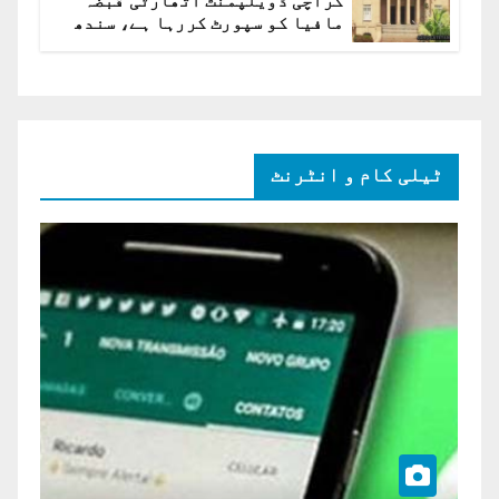
کراچی ڈویلپمنٹ اتھارٹی قبضہ
مافیا کو سپورٹ کررہا ہے، سندھ
ہائی کورٹ برہم
ٹیلی کام و انٹرنٹ