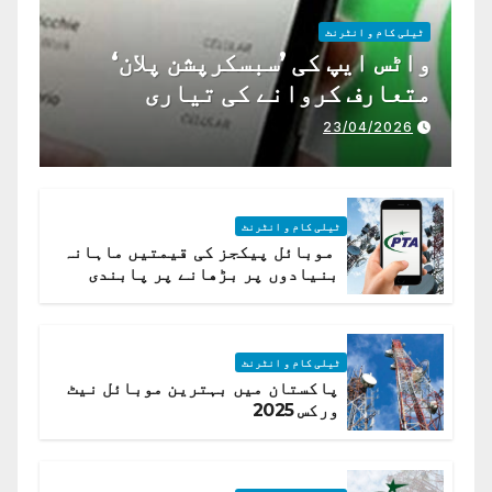
ٹیلی کام و انٹرنٹ
واٹس ایپ کی ’سبسکرپشن پلان‘
متعارف کروانے کی تیاری
23/04/2026
ٹیلی کام و انٹرنٹ
موبائل پیکجز کی قیمتیں ماہانہ
بنیادوں پر بڑھانے پر پابندی
ٹیلی کام و انٹرنٹ
پاکستان میں بہترین موبائل نیٹ
ورکس 2025