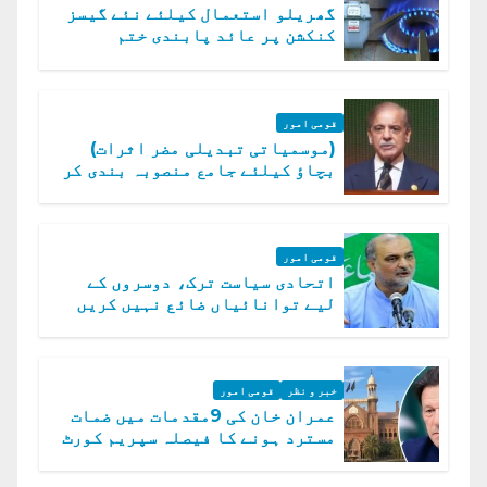
گھریلو استعمال کیلئے نئے گیسز
کنکشن پر عائد پابندی ختم
قومی امور
(موسمیاتی تبدیلی مضر اثرات)
بچاؤ کیلئے جامع منصوبہ بندی کر
رہے ہیں: وزیراعظم
قومی امور
اتحادی سیاست ترک، دوسروں کے
لیے توانائیاں ضائع نہیں کریں
گے، حافظ نعیم الرحمن
خبر و نظر
قومی امور
عمران خان کی 9مقدمات میں ضمات
مسترد ہونے کا فیصلہ سپریم کورٹ
میں چیلنج