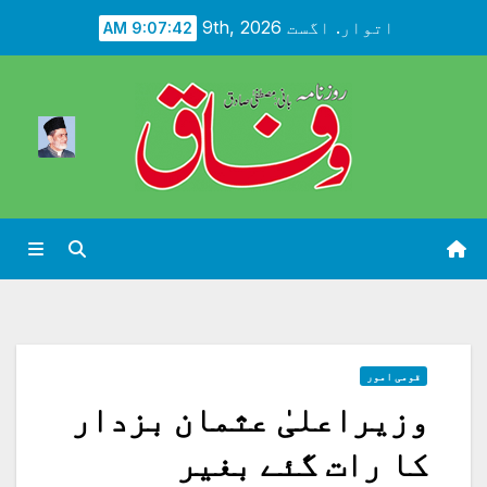
Ski
اتوار. اگست 9th, 2026
9:07:44 AM
t
conten
قومی امور
وزیراعلیٰ عثمان بزدار
کا رات گئے بغیر