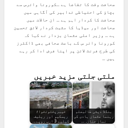
صحافت وقت کا تقاضا ہے ـکورونا وائرس سے
بچاؤ کی احتیاطی تدابیر کی آگاہی میں
صحافت کا کردار اہم ہے ـ ان حالات میں
صحافت اور میڈیا کا مثبت کردار لائق تحسین
ہے ـ وزیر اعلی عثمان بزدار نے کہا کہ
کورونا وائر س کے باعث صحافی بھی ڈاکٹرز
کی طرح فرنٹ لائن پر اپنا فرض ادا کر رہے
ہیں ـ
ملتی جلتی مزید خبریں
بنگلا دیشی طالبعلم
خیبرپختونخوا؛
رہنما عثمان ہادی کی
ریسکیو اور ریلیف
نماز جنازہ…
کیلیے 3 ارب روپے…