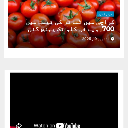
قومی امور
کراچی میں ٹماٹر کی قیمت میں
700روپے فی کلو تک پہنچ گئی
اکتوبر 19, 2025