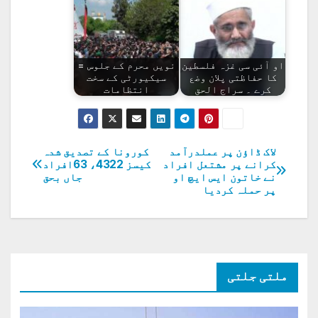
او آئی سی غزہ فلسطین
نویں محرم کے جلوس =
کا حفاظتی پلان وضع
سیکیورٹی کے سخت
کرے ۔ سراج الحق
انتظامات
لاک ڈاؤن پر عملدرآمد
کورونا کے تصدیق شدہ
پوسٹوں
کرانے پر مشتعل افراد
کیسز 4322، 63افراد
نے خاتون ایس ایچ او
جاں بحق
کی
پر حملہ کردیا
نیویگیشن
ملتی جلتی