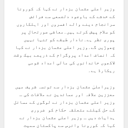
وزیر اعلی عثمان بزدار نے کہا کہ کورونا
کے خدشے کے باوجود دلجمعی سے فرائض
سرانجام دینے والے افسروں اور اہلکاروں
کو سلام پیش کرتے ہیں۔معاشی صورتحال پر
پوری نظر ہے۔نادار طبقے کو تنہا نہیں
چھوڑیں گے۔وزیر اعلی عثمان بزدار نے کہا
کہ انصاف امداد پروگرام کے ذریعے بیک وقت
لاکھوں خاندانوں کی مالی امداد قومی
ریکارڈ ہے۔
وزیراعلیٰ عثمان بزدار سے تونسہ شریف میں
معززین علاقہ اور عمائدین نے ملاقات کی ـ
وزیر اعلی عثمان بزدار نے لوگوں کے مسائل
کے حل کیلئے متعلقہ حکام کو ضروری
ہدایات دیں ـ وزیر اعلی عثمان بزدار نے
کہا کہ کورونا وائرس سے پاکستان سمیت