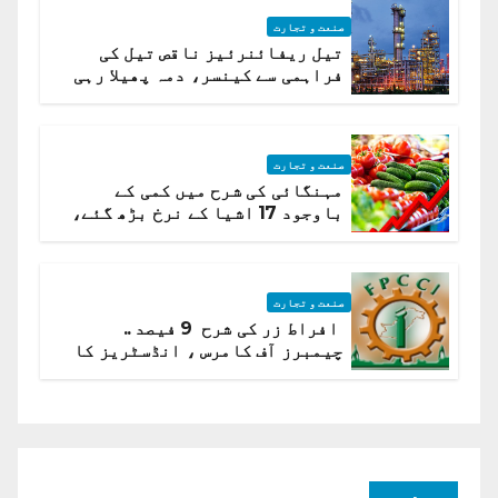
صنعت و تجارت
تیل ریفائنرئیز ناقص تیل کی
فراہمی سے کینسر، دمہ پھیلا رہی
ہیں قائمہ کمیٹی میں انکشاف
صنعت و تجارت
مہنگائی کی شرح میں کمی کے
باوجود 17 اشیا کے نرخ بڑھ گئے،
ادارہ شماریات
صنعت و تجارت
افراط زر کی شرح 9 فیصد ..
چیمبرز آف کامرس ، انڈسٹریز کا
شرح سود میں کمی کا مطالبہ