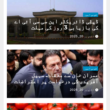
قومی امور
ڈپٹی ڈائریکٹر این سی سی آئی اے
کی بازیابی 3 روز کی مہلت
اکتوبر 20, 2025
قومی امور
عمران خان سے ملاقات. سہیل
آفریدی کی درخواست پر اعتراضات
دور
اکتوبر 20, 2025