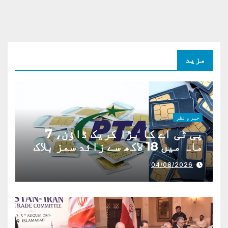
مزید
خبر و نظر
پی ٹی اے کا بڑا کریک ڈاؤن، 7
ماہ میں 18 لاکھ سے زائد سمز بلاک
04/08/2026