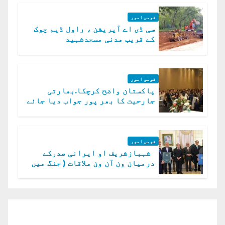
قومی امور
سی ڈی اے آپریشن ، راول ڈیم چوک
کے قریب مدنی مسجدشہید
قومی امور
پاکستان واضح کرچکا.بھارتی
جارحیت کا بھر پور جواب دیا جائے
گا.سید عاصم منیر
قومی امور
شہبازشریف او ایرانی صدرکے
درمیان ون آن ون ملاقات ( جنگ میں
دو ٹوک حمایت پر اظہار شکریہ)