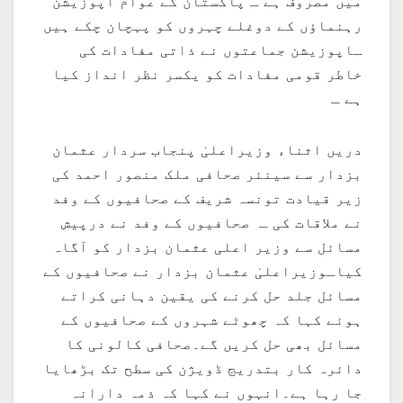
میں مصروف ہے ـ پاکستان کے عوام اپوزیشن
رہنماؤں کے دوغلے چہروں کو پہچان چکے ہیں
ـاپوزیشن جماعتوں نے ذاتی مفادات کی
خاطر قومی مفادات کو یکسر نظر انداز کیا
ہے ـ
دریں اثناء وزیراعلیٰ پنجاب سردار عثمان
بزدار سے سینئر صحافی ملک منصور احمد کی
زیر قیادت تونسہ شریف کے صحافیوں کے وفد
نے ملاقات کی ـ صحافیوں کے وفد نے درپیش
مسائل سے وزیر اعلی عثمان بزدار کو آگاہ
کیاـوزیراعلیٰ عثمان بزدار نے صحافیوں کے
مسائل جلد حل کرنے کی یقین دہانی کراتے
ہوئے کہا کہ چھوٹے شہروں کے صحافیوں کے
مسائل بھی حل کریں گے۔صحافی کالونی کا
دائرہ کار بتدریج ڈویژن کی سطح تک بڑھایا
جا رہا ہے۔انہوں نے کہا کہ ذمہ دارانہ