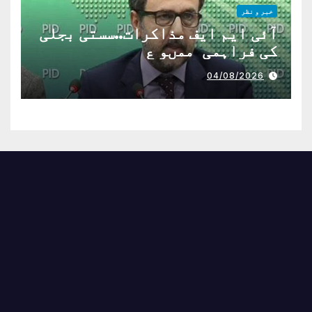
خبر و نظر
آئی ایم ایف مذاکرات..سستی بجلی
کی فراہمی ممںو ع
04/08/2026