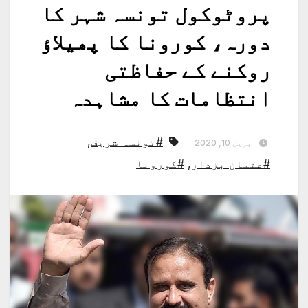
پروٹوکول تونسہ شہر کا
دورہ، کورونا کا پھیلاؤ
روکنے کے حفاظتی
انتظامات کا مشاہدہ
#تونسہ شریف
,
اپریل 10, 2020
#عثمان بزدار
,
#کورونا