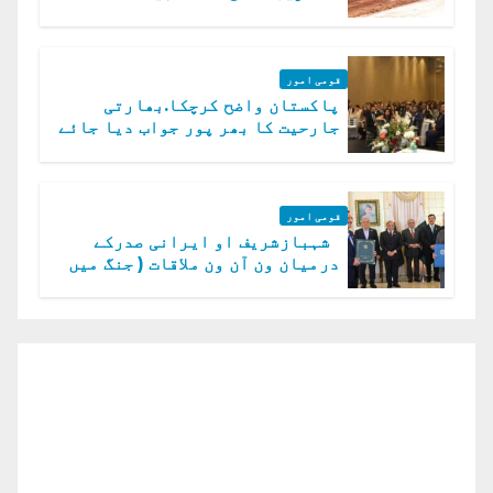
قومی امور
پاکستان واضح کرچکا.بھارتی
جارحیت کا بھر پور جواب دیا جائے
گا.سید عاصم منیر
قومی امور
شہبازشریف او ایرانی صدرکے
درمیان ون آن ون ملاقات ( جنگ میں
دو ٹوک حمایت پر اظہار شکریہ)