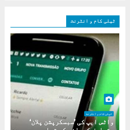
ٹیلی کام و انٹرنٹ
ٹیلی کام و انٹرنٹ
واٹس ایپ کی ’سبسکرپشن پلان‘
متعارف کروانے کی تیاری