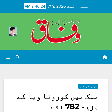
Ski
جمعہ. اگست 7th, 2026
2:46:26 AM
t
conten
کورونا وائرس
ملک میں کورونا وبا کے
مزید 782 نئے