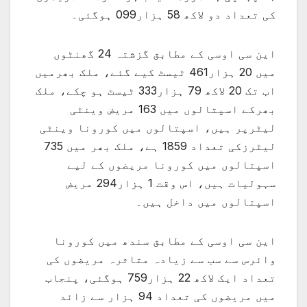
کی تعداد دو لاکھ 58 ہزار099 ہوگئی۔
این سی اوسی کے مطابق گزشتہ 24 گھنٹوں
میں 20 ہزار461 ٹیسٹ کیے گئے، ملک بھرمیں
اب تک 20 لاکھ 79 ہزار333 ٹیسٹ ہو چکے، ‏ملک
بھرکے اسپتالوں میں 163 مریض وینٹی
لیٹرپر ہیں، اسپتالوں میں کورونا وینٹی
لیٹرزکی تعداد 1859 ہے، ملک بھر میں 735
اسپتالوں میں کورونا مریضوں کے لیے
سہولیات ہیں، اس وقت 1 ہزار294 مریض
اسپتالوں میں داخل ہیں۔
این سی اوسی کے مطابق سندھ میں کورونا
وائرس سے سب سے زیادہ متاثرہ مریضوں کی
تعداد ایک لاکھ 22 ہزار759 ہوگئی، پنجاب
میں مریضوں کی تعداد 94 ہزار سے زائد