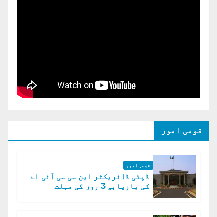
قومی امور
قومی امور
ڈپٹی ڈائریکٹر این سی سی آئی اے
کی بازیابی 3 روز کی مہلت