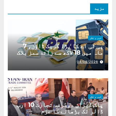
مزید
خبر و نظر
پی ٹی اے کا بڑا کریک ڈاؤن، 7
ماہ میں 18 لاکھ سے زائد سمز بلاک
04/08/2026
خبر و نظر
پاک ایران دوطرفہ تجارت 10 ارب
ڈالر تک بڑھانے کا عزم