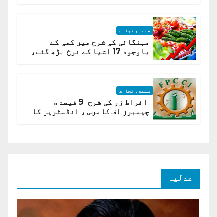
ہیں قائمہ کمیٹی میں انکشاف
صنعت و تجارت
مہنگائی کی شرح میں کمی کے
باوجود 17 اشیا کے نرخ بڑھ گئے،
ادارہ شماریات
صنعت و تجارت
افراط زر کی شرح 9 فیصد ..
چیمبرز آف کامرس ، انڈسٹریز کا
شرح سود میں کمی کا مطالبہ
عدلیہ