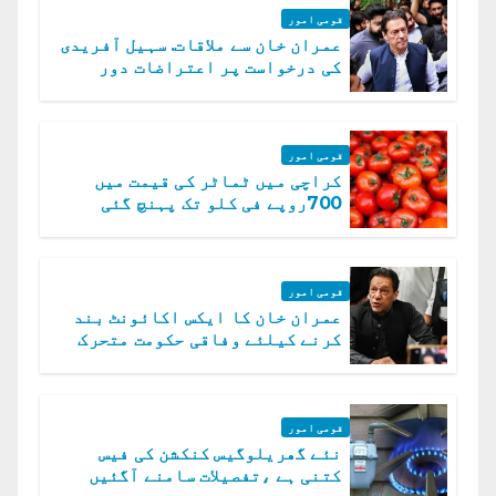
قومی امور
عمران خان سے ملاقات. سہیل آفریدی
کی درخواست پر اعتراضات دور
قومی امور
کراچی میں ٹماٹر کی قیمت میں
700روپے فی کلو تک پہنچ گئی
قومی امور
عمران خان کا ایکس اکائونٹ بند
کرنے کیلئے وفاقی حکومت متحرک
قومی امور
نئے گھریلوگیس کنکشن کی فیس
کتنی ہے ،تفصیلات سامنے آگئیں