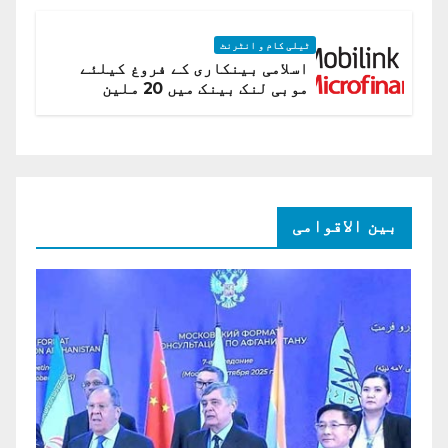
ٹیلی کام و انٹرنٹ
اسلامی بینکاری کے فروغ کیلئے
موبی لنک بینک میں 20 ملین
امریکی ڈالر کی سرمایہ کاری
بین الاقوامی