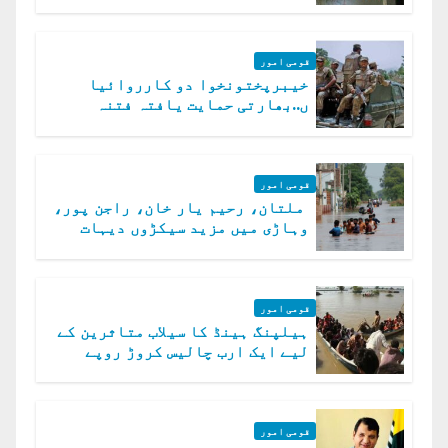
قومی امور
خیبرپختونخوا دو کارروائیا
ں..بھارتی حمایت یافتہ فتنہ
الخوارج کے 31 دہشت گرد ہلاک
قومی امور
ملتان، رحیم یار خان، راجن پور،
وہاڑی میں مزید سیکڑوں دیہات
ڈوب گئے
قومی امور
ہیلپنگ ہینڈ کا سیلاب متاثرین کے
لیے ایک ارب چالیس کروڑ روپے
امداد کا اعلان
قومی امور