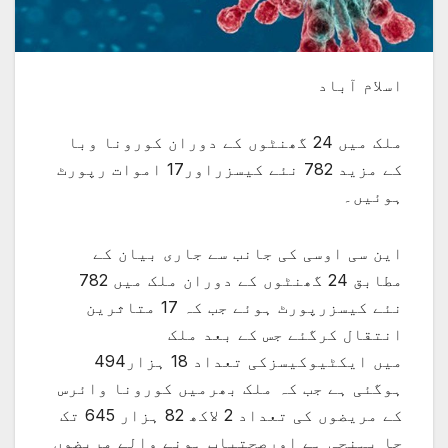
اسلام آباد
ملک میں 24 گھنٹوں کے دوران کورونا وبا
کے مزید 782 نئے کیسزراور17 اموات رپورٹ
ہوئیں۔
این سی اوسی کی جانب سے جاری بیان کے
مطابق 24 گھنٹوں کے دوران ملک میں 782
نئے کیسزرپورٹ ہوئے جب کہ 17 متاثرین
انتقال کرگئے جس کے بعد ملک
میں ایکٹیوکیسزکی تعداد 18 ہزار494
ہوگئی ہے جب کہ ملک بھرمیں کورونا وائرس
کے مریضوں کی تعداد 2 لاکھ 82 ہزار 645 تک
جا پہنچی ہے اورصحتیاب ہونے والے مریضوں