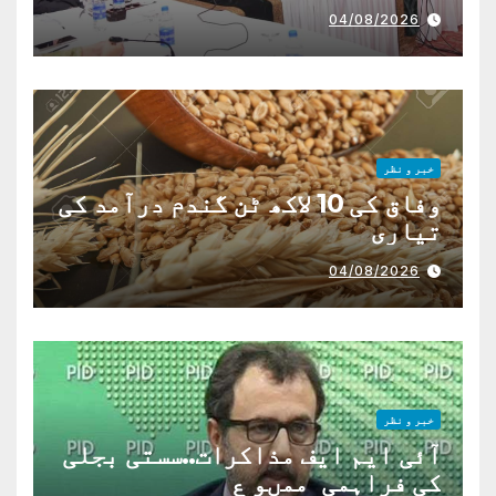
04/08/2026
خبر و نظر
وفاق کی 10 لاکھ ٹن گندم درآمد کی
تیاری
04/08/2026
خبر و نظر
آئی ایم ایف مذاکرات..سستی بجلی
کی فراہمی ممںو ع