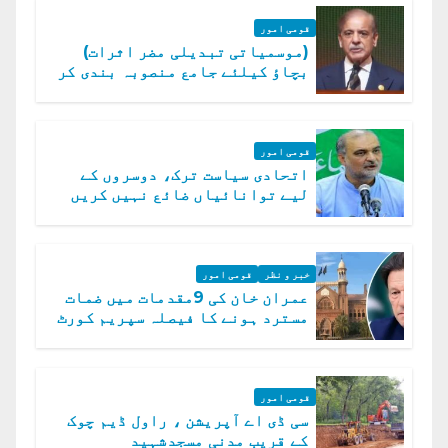
قومی امور
(موسمیاتی تبدیلی مضر اثرات)
بچاؤ کیلئے جامع منصوبہ بندی کر
رہے ہیں: وزیراعظم
قومی امور
اتحادی سیاست ترک، دوسروں کے
لیے توانائیاں ضائع نہیں کریں
گے، حافظ نعیم الرحمن
خبر و نظر
قومی امور
عمران خان کی 9مقدمات میں ضمات
مسترد ہونے کا فیصلہ سپریم کورٹ
میں چیلنج
قومی امور
سی ڈی اے آپریشن ، راول ڈیم چوک
کے قریب مدنی مسجدشہید