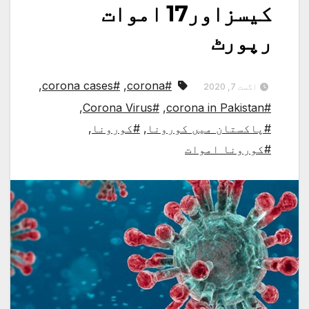
کیسزاور17 اموات
رپورٹ
,
#corona cases
,
#corona
اگست 7, 2020
,
#Corona Virus
,
#corona in Pakistan
#پاکستان میں کورونا
,
#کورونا
,
#کورونا اموات