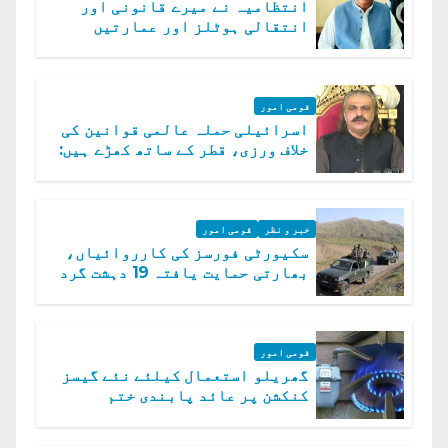
انتظامیہ نے میرے قانونی اور
انتقالی ہوٹلز اور عمارتیں
مسمار کر دیں، ملک صدیق
قومی امور
اسرائیلی حملہ عالمی قوانین کی
خلاف ورزی، قطر کے ساتھ کھڑے ہیں:
دفتر خارجہ
خبر و نظر
قومی امور
سکیورٹی فورسز کی کارروائیاں،
بھارتی حمایت یافتہ 19 دہشت گرد
ہلاک
قومی امور
گھریلو استعمال کیلئے نئے گیسز
کنکشن پر عائد پابندی ختم