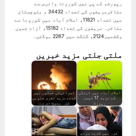
رپورٹ، کے پی میں کورونا وائرس سے
متاثرمریضوں کی تعداد 34432 ، بلوچستان
میں تعداد 11821، اسلام آباد میں کورونا سے
متاثرہ مریضوں کی تعداد 15182، آزاد جموں
وکشمیر2124، گلگت میں 2287 ہوگئی۔
ملتی جلتی مزید خبریں
اسلام آباد میں ڈینگی
اسرائیلی حملوں میں
کے مزید 17 کیسز
شدت،مزید نفری جنوبی
رپورٹ
غزہ بھیج دی ،…
غزہ میں شدید سردی