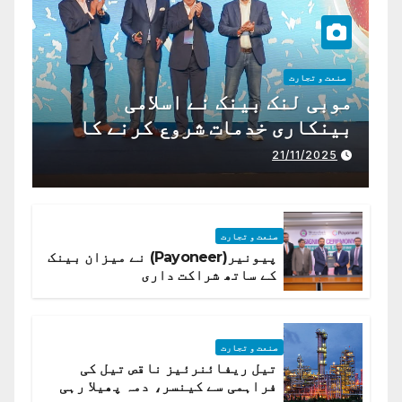
صنعت و تجارت
موبی لنک بینک نے اسلامی
بینکاری خدمات شروع کرنے کا
اعلان کیا ہے،
21/11/2025
صنعت و تجارت
پیونیر(Payoneer) نے میزان بینک
کے ساتھ شراکت داری
صنعت و تجارت
تیل ریفائنرئیز ناقص تیل کی
فراہمی سے کینسر، دمہ پھیلا رہی