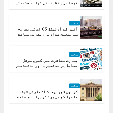
فیصلے پر نظرثانی کیلئے حکومتی
تیار درخواست دائر نہ ہوسکی
عدلیہ
آئین کے آرٹیکل 63 اے کی تشریح
سے متعلق صدارتی ریفرنس سماعت
کیلئے مقرر
عدلیہ
ہمارے معاشرے میں کیوں سوشل
میڈیا پر بدتمیزی اور بدتہذیبی
ہے؟ اسلام آباد ہائیکورٹ
عدلیہ
کراچی ڈویلپمنٹ اتھارٹی قبضہ
مافیا کو سپورٹ کررہا ہے، سندھ
ہائی کورٹ برہم