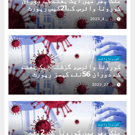
ملک بھر میں ایک ہفتے کے دوران
کورونا وائرس کے21کیس رپورٹ
،3مریضوں کی حالت تشویش ناک
جولائی 4, 2023
کورونا وائرس
کورونا وائرس، گزشتہ ایک ہفتے
کے دوران 56نئے کیسز رپورٹ
جون 27, 2023
کورونا وائرس
ملک بھر میں کورونا کے 2نئے