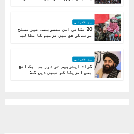
لہر پھیل گئی
بین الاقوامی
20 نکاتی امن منصوبے…. غیر مسلح
ہونے کی شق میں ترمیم کا مطالبہ
بین الاقوامی
گرام ایئربیس تو دور ہم ایک انچ
بھی امریکا کو نہیں دیں گے:
افغانستان کا دو ٹوک مؤقف