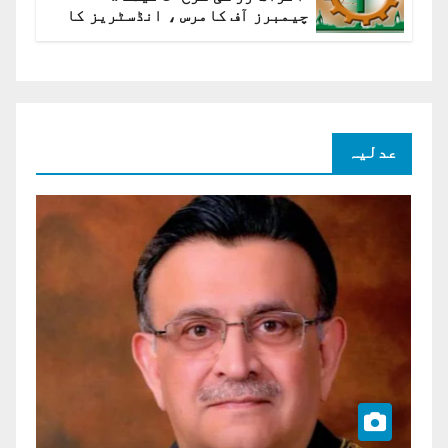
چیمبرز آف کامرس ، انڈسٹریز کا
شرح سود میں کمی کا مطالبہ
عدلیہ