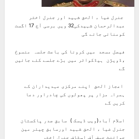
جنرل ضیا ء الحق شہید اور جنرل اختر
عبدالرحمان شہیدکی32 ویں برسی آج 17 اگست
کومنائی جائے گی
فیصل مسجد میں کرونا کی باعث جلسہ منسوخ
،ڈویژن ہیڈکواٹر میں بڑے جلسے کئے جائیں
گے
اعجاز الحق اپنے مرکزی عہدیداران کے
ہمراہ مزار پر پھولوں کی چادراور دعا
کریں گے
اسلام آباد(ویب ڈیسک ) سابق صدر پاکستان
جنرل ضیا ء الحق شہید اورسابق چیئر مین
جوائنٹ چیف آف اسٹاف جنرل اختر