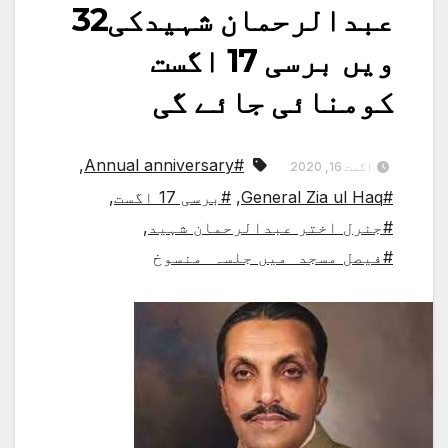
عبدالرحمان شہیدکی32
ویں برسی 17 اگست
کومنائی جائے گی
,
#Annual anniversary
اگست 16, 2020
#General Zia ul Haq
,
#برسی 17 اگست
,
#جنرل اختر عبدالرحمان شہید
,
#فیصل مسجد میں جلسہ منسوخ