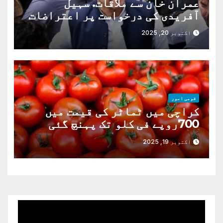
عمران خان سے ملاقات. سہیل
آفریدی کی درخواست پر اعتراضات
دور
اکتوبر 20, 2025
قومی امور
کراچی میں ٹماٹر کی قیمت میں
700روپے فی کلو تک پہنچ گئی
اکتوبر 19, 2025