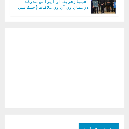
شہبازشریف او ایرانی صدرکے
درمیان ون آن ون ملاقات ( جنگ میں
دو ٹوک حمایت پر اظہار شکریہ)
صنعت و تجارت