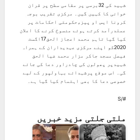
شہید کی 32برسی پر مقامی سطح پر قران
خوانی کا کہیں گیں۔ مرکزی تقریب بوجہ
کرونا ایس او پیز،حکومتی احکامات پر
عملدرآمد کرتے ہوئے منسوخ کرنے کا اعلان
کیا گیا تاہم محمد اعجاز الحق17اگست
2020کو اپنے مرکزی عہدیداران کے ہمراہ
فیصل مسجد جاکر مزار محمد ضیا الحق
شہیدپر پھولوں کی چادراور دعا کی جائے
گی۔ اس موقع پرشہدائے بہاولپور کے لیے
خصوصی دعا کا بھی اہتمام کیا گیا ہے۔
#/S
ملتی جلتی مزید خبریں