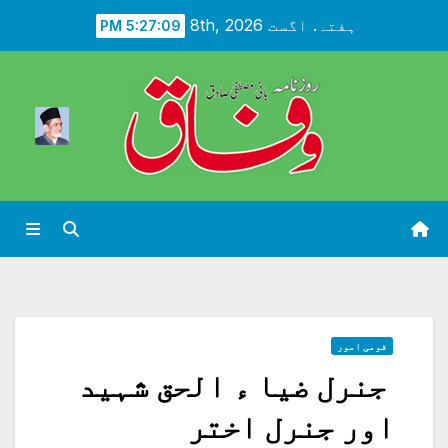
Ski
ہفتہ. اگست 8th, 2026
5:27:11 PM
t
conten
قومی امور
جنرل ضیا ء الحق شہید
اور جنرل اختر