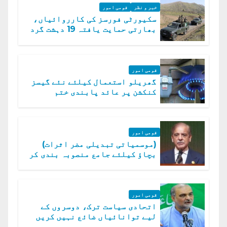
خبر و نظر
قومی امور
سکیورٹی فورسز کی کارروائیاں،
بھارتی حمایت یافتہ 19 دہشت گرد
ہلاک
قومی امور
گھریلو استعمال کیلئے نئے گیسز
کنکشن پر عائد پابندی ختم
قومی امور
(موسمیاتی تبدیلی مضر اثرات)
بچاؤ کیلئے جامع منصوبہ بندی کر
رہے ہیں: وزیراعظم
قومی امور
اتحادی سیاست ترک، دوسروں کے
لیے توانائیاں ضائع نہیں کریں
گے، حافظ نعیم الرحمن