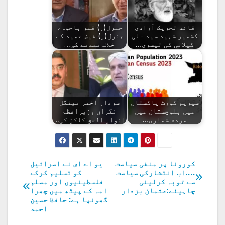
قائد تحریک آزادی
جنرل(ر) قمر باجوہ،
کشمیر شہید سید علی
جنرل(ر) فیض حمید کے
گیلانی کی تیسری…
خلاف مقدمے کی…
سپریم کورٹ پاکستان
سردار اختر مینگل
میں بلوچستان میں
نگراں وزیراعظم
مردم شماری…
انوار الحق کاکڑ کی…
کورونا پر منفی سیاست
یو اے ای نے اسرائیل
پوسٹوں
….اب انتشارکی سیاست
کو تسلیم کرکے
سے توبہ کرلینی
فلسطینیوں اور مسلم
کی
چاہیئے:عثمان بزدار
امہ کے پیٹھ میں چھرا
گھونپا ہے: حافظ حسین
نیویگیشن
احمد