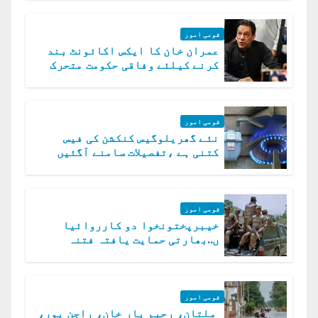
قومی امور
عمران خان کا ایکس اکائونٹ بند
کرنے کیلئے وفاقی حکومت متحرک
قومی امور
نئے گھریلوگیس کنکشن کی فیس
کتنی ہے ،تفصیلات سامنے آگئیں
قومی امور
خیبرپختونخوا دو کارروائیا
ں..بھارتی حمایت یافتہ فتنہ
الخوارج کے 31 دہشت گرد ہلاک
قومی امور
ملتان، رحیم یار خان، راجن پور،