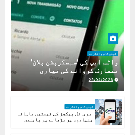
ٹیلی کام و انٹرنٹ
واٹس ایپ کی ’سبسکرپشن پلان‘
متعارف کروانے کی تیاری
23/04/2026
ٹیلی کام و انٹرنٹ
موبائل پیکجز کی قیمتیں ماہانہ
بنیادوں پر بڑھانے پر پابندی