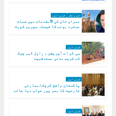
خبر و نظر
قومی امور
عمران خان کی 9مقدمات میں ضمات
مسترد ہونے کا فیصلہ سپریم کورٹ
میں چیلنج
قومی امور
سی ڈی اے آپریشن ، راول ڈیم چوک
کے قریب مدنی مسجدشہید
قومی امور
پاکستان واضح کرچکا.بھارتی
جارحیت کا بھر پور جواب دیا جائے
گا.سید عاصم منیر
قومی امور