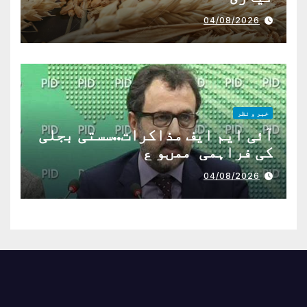
04/08/2026
خبر و نظر
آئی ایم ایف مذاکرات..سستی بجلی
کی فراہمی ممںو ع
04/08/2026