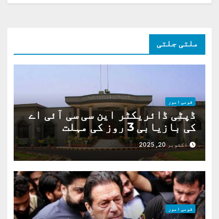
ملتی جلتی
قومی امور
ڈپٹی ڈائریکٹر این سی سی آئی اے
کی بازیابی 3 روز کی مہلت
اکتوبر 20, 2025
قومی امور