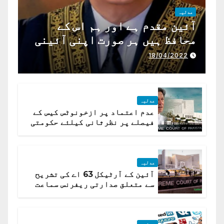
عدلیہ
آئین مقدم ہے اور ہم اس کے
محافظ ہیں ہر صورت اپنی آئینی
ذمہ داری ادا کرینگے ، چیف
18/04/2022
جسٹس پاکستان
عدلیہ
عدم اعتماد پر ازخونوٹس کیس کے
فیصلے پر نظرثانی کیلئے حکومتی
تیار درخواست دائر نہ ہوسکی
عدلیہ
آئین کے آرٹیکل 63 اے کی تشریح
سے متعلق صدارتی ریفرنس سماعت
کیلئے مقرر