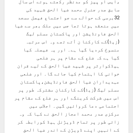
،ایس او پیز کو مدنظر رکھتے ہوئے اس سال
سابق صدر جنرل محمد ضیا الحق شہید کی
32برسی کے حوالے سے جو اجتماع فیصل مسجد
میں منعقد ہوتا تھا جس میں ملک بھر سے ضیا
الحق فاونڈیشن اور پاکستان مسلم لیگ
(زیڈ)کے کارکنا ن آتے تھے وہ اس مرتبہ
منسوخ کردیا گیا ہے۔ اور یہ فیصلہ کیا
گیا ہے کہ ضلع کے مقام پر ہر ضلعی
ہیڈکوارٹر پر شہید ضیا الحق کے لیے قران
خوانی کا اہتمام کیا جائے گا۔ اور ضلعی
عہدیداران ضیا الحق فاونڈیشن،پاکستان
مسلم لیگ (زیڈ)کے کارکنان مشترکہ طور پر
اس میں شرکت کرینگے اور ہر ضلع کے مقام پر
اجتماعی دعا کروائیں گیں۔ اجلاس میں
مرکزی صدر محمد اعجاز الحق نے کہا کہ وہ
زاتی طور پر تمام ڈویڑنل ہیڈ کورابطہ کر
کے انہیں اپنے ڈویڑن کے اندر ضیا الحق