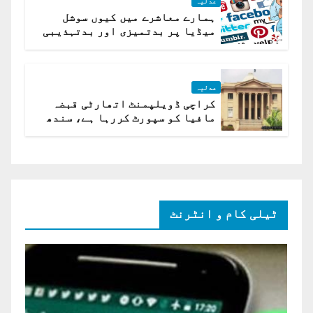
عدلیہ
ہمارے معاشرے میں کیوں سوشل
میڈیا پر بدتمیزی اور بدتہذیبی
ہے؟ اسلام آباد ہائیکورٹ
عدلیہ
کراچی ڈویلپمنٹ اتھارٹی قبضہ
مافیا کو سپورٹ کررہا ہے، سندھ
ہائی کورٹ برہم
ٹیلی کام و انٹرنٹ