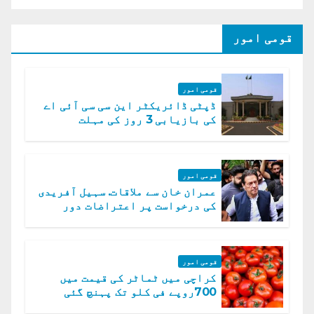
قومی امور
قومی امور
ڈپٹی ڈائریکٹر این سی سی آئی اے
کی بازیابی 3 روز کی مہلت
قومی امور
عمران خان سے ملاقات. سہیل آفریدی
کی درخواست پر اعتراضات دور
قومی امور
کراچی میں ٹماٹر کی قیمت میں
700روپے فی کلو تک پہنچ گئی