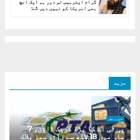
گرام ایئربیس تو دور ہم ایک انچ
بھی امریکا کو نہیں دیں گے:
افغانستان کا دو ٹوک مؤقف
مزید
خبر و نظر
پی ٹی اے کا بڑا کریک ڈاؤن، 7
ماہ میں 18 لاکھ سے زائد سمز بلاک