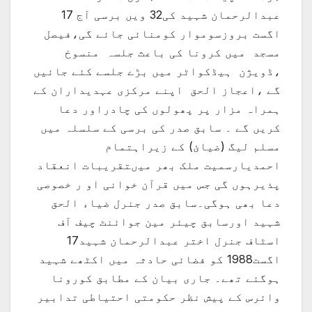
عبدالرحمان شہید کی32 ویں برسی آج 17
اگست بروزسوموار کومنائی جائے گی،فیصل
مسجد میں کرونا کی باعث جلسہ منسوخ
،ڈویژن ہیڈکواٹر میں بڑے جلسے کئے جائیں
گے ،اعجاز الحق اپنے مرکزی عہدیداران کے
ہمراہ مزار پر پھولوں کی چادراور دعا
کریں گے ۔ سابق صدر کی برسی کے سلسلہ میں
مسلم لیگ (ضیائ) کے زیراہتمام
احمدیارسمیت ملک بھر میںتقریبات انعقاد
پذیرہوں گی جس میں قرآن خوانی او ر خصوصی
دعا بھی ہوگی۔سابق صدر جنرل ضیاء الحق
شہید اورسابق چیئر مین جوائنٹ چیف آف
اسٹاف جنرل اختر عبدالرحمان شہید17
اگست1988 کو فضائی حادثہ میں اکٹھے شہید
ہوگئے تھے۔ جاری بیان کے مطابق کورونا
وائرس کے پیش نظر حکومتی احتیاطی تدابیر