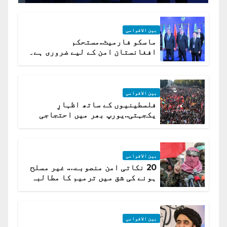
بین الاقوامی
ماسکو فارمیٹ..مستحکم
افغانستان امن کے لیے ضروری ہے۔
(روسی وزیرِ خارجہ )
بین الاقوامی
فلسطینیوں کے ساتھ اظہارِ
یکجہتی..یورپ بھر میں احتجاجی
لہر پھیل گئی
بین الاقوامی
20 نکاتی امن منصوبے…. غیر مسلح
ہونے کی شق میں ترمیم کا مطالبہ
بین الاقوامی