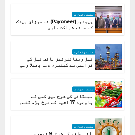
صنعت و تجارت
پیونیر(Payoneer) نے میزان بینک
کے ساتھ شراکت داری
صنعت و تجارت
تیل ریفائنرئیز ناقص تیل کی
فراہمی سے کینسر، دمہ پھیلا رہی
ہیں قائمہ کمیٹی میں انکشاف
صنعت و تجارت
مہنگائی کی شرح میں کمی کے
باوجود 17 اشیا کے نرخ بڑھ گئے،
ادارہ شماریات
صنعت و تجارت
افراط زر کی شرح 9 فیصد ..