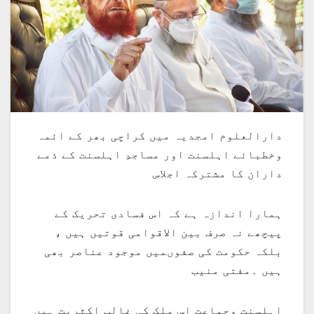
دارالعلوم امجدیہ میں کراچی بھر کے ائمہ
وخطبائے اہلسنت اور مساجدِ اہلسنت کے ذمے
داران کا مشترکہ اجلاس
ہمارا اندازہ ہے کہ اس فسادی تحریک کے
پیچھے نہ صرف بین الاقوامی قوتیں ہیں ،
بلکہ حکومت کی صفوںمیں موجود عناصر بھی
ہیں ۔مفتی منیب
اہلسنت وجماعت اس ملک کی غالب اکثریت ہیں