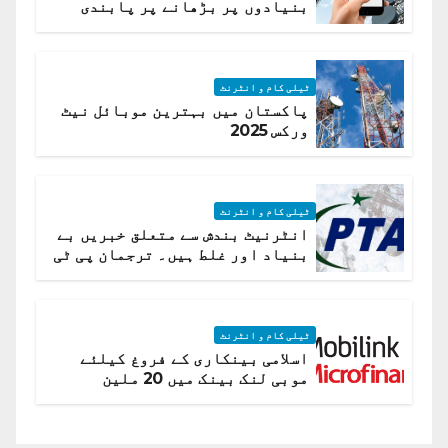
بنیادوں پر بڑھانے پر پابندی
ٹیلی کام و انٹرنٹ
پاکستان میں بہترین موبائل نیٹ
ورکس 2025
ٹیلی کام و انٹرنٹ
انٹرنیٹ بندش سے متعلق خبریں بے
بنیاد اور غلط ہیں۔ ترجمان پی ٹی
اے
ٹیلی کام و انٹرنٹ
اسلامی بینکاری کے فروغ کیلئے
موبی لنک بینک میں 20 ملین
امریکی ڈالر کی سرمایہ کاری