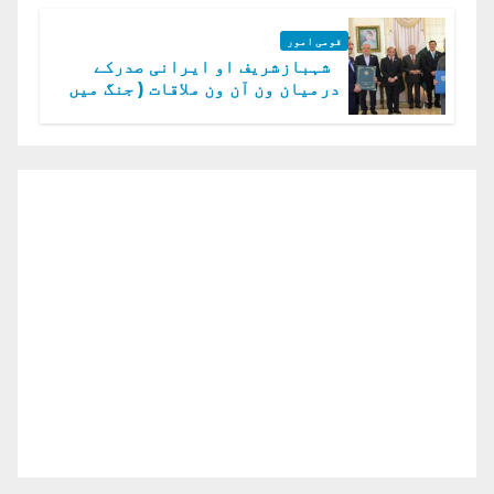
قومی امور
شہبازشریف او ایرانی صدرکے
درمیان ون آن ون ملاقات ( جنگ میں
دو ٹوک حمایت پر اظہار شکریہ)