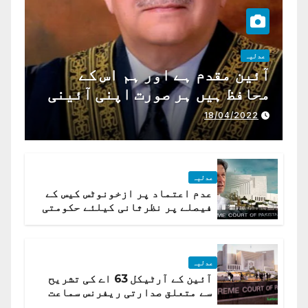
عدلیہ
آئین مقدم ہے اور ہم اس کے
محافظ ہیں ہر صورت اپنی آئینی
ذمہ داری ادا کرینگے ، چیف
18/04/2022
جسٹس پاکستان
عدلیہ
عدم اعتماد پر ازخونوٹس کیس کے
فیصلے پر نظرثانی کیلئے حکومتی
تیار درخواست دائر نہ ہوسکی
عدلیہ
آئین کے آرٹیکل 63 اے کی تشریح
سے متعلق صدارتی ریفرنس سماعت
کیلئے مقرر