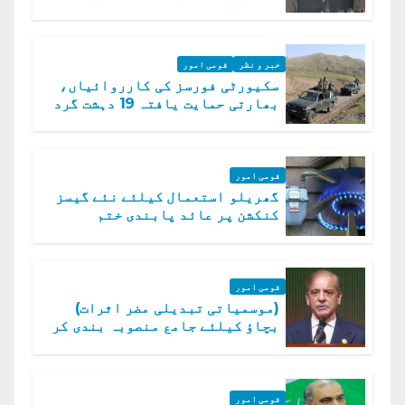
دفتر خارجہ
خبر و نظر
قومی امور
سکیورٹی فورسز کی کارروائیاں،
بھارتی حمایت یافتہ 19 دہشت گرد
ہلاک
قومی امور
گھریلو استعمال کیلئے نئے گیسز
کنکشن پر عائد پابندی ختم
قومی امور
(موسمیاتی تبدیلی مضر اثرات)
بچاؤ کیلئے جامع منصوبہ بندی کر
رہے ہیں: وزیراعظم
قومی امور