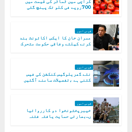
کراچی میں ٹماٹر کی قیمت میں
700روپے فی کلو تک پہنچ گئی
قومی امور
عمران خان کا ایکس اکائونٹ بند
کرنے کیلئے وفاقی حکومت متحرک
قومی امور
نئے گھریلوگیس کنکشن کی فیس
کتنی ہے ،تفصیلات سامنے آگئیں
قومی امور
خیبرپختونخوا دو کارروائیا
ں..بھارتی حمایت یافتہ فتنہ
الخوارج کے 31 دہشت گرد ہلاک