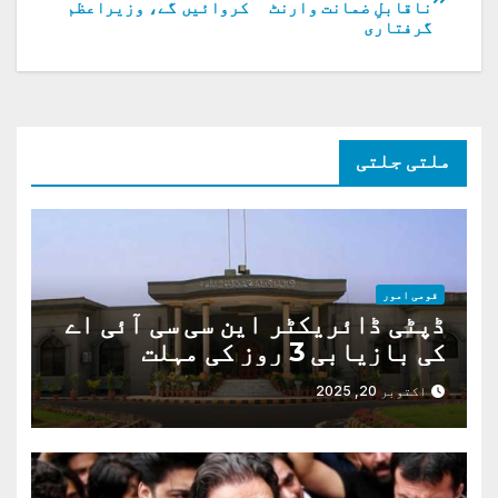
ناقابلِ ضمانت وارنٹ
کروائیں گے، وزیراعظم
کی
گرفتاری
نیویگیشن
ملتی جلتی
قومی امور
ڈپٹی ڈائریکٹر این سی سی آئی اے
کی بازیابی 3 روز کی مہلت
اکتوبر 20, 2025