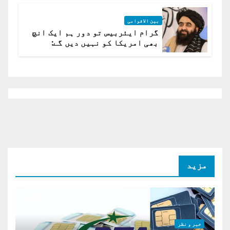
بین الاقوامی
گرام ایئربیس تو دور ہم ایک انچ
بھی امریکا کو نہیں دیں گے:
افغانستان کا دو ٹوک مؤقف
مزید
خبر و نظر