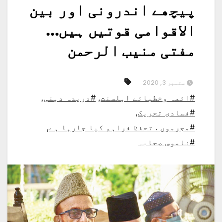
پیچھے اندرونی اور بین
الاقوامی قوتیں ہیں…
مفتی منیب الرحمن
ستمبر 3, 2020
#ائمہ وخطبائے اہلسنت
,
#دریدہ دہنی
,
#فسادی تحریک
,
#مجرموں . تحفظ فراہم کیا جارہا ہے
,
#ناموسِ صحابہ