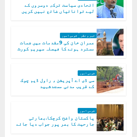
اتحادی سیاست ترک، دوسروں کے
لیے توانائیاں ضائع نہیں کریں
گے، حافظ نعیم الرحمن
خبر و نظر
قومی امور
عمران خان کی 9مقدمات میں ضمات
مسترد ہونے کا فیصلہ سپریم کورٹ
میں چیلنج
قومی امور
سی ڈی اے آپریشن ، راول ڈیم چوک
کے قریب مدنی مسجدشہید
قومی امور
پاکستان واضح کرچکا.بھارتی
جارحیت کا بھر پور جواب دیا جائے
گا.سید عاصم منیر