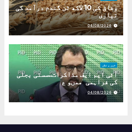
وفاق کی 10 لاکھ ٹن گندم درآمد کی
تیاری
04/08/2026
خبر و نظر
آئی ایم ایف مذاکرات..سستی بجلی
کی فراہمی ممںو ع
04/08/2026