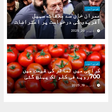
قومی امور
عمران خان سے ملاقات. سہیل
آفریدی کی درخواست پر اعتراضات
دور
اکتوبر 20, 2025
قومی امور
کراچی میں ٹماٹر کی قیمت میں
700روپے فی کلو تک پہنچ گئی
اکتوبر 19, 2025