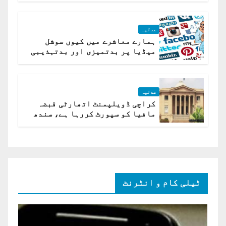
عدلیہ
ہمارے معاشرے میں کیوں سوشل
میڈیا پر بدتمیزی اور بدتہذیبی
ہے؟ اسلام آباد ہائیکورٹ
عدلیہ
کراچی ڈویلپمنٹ اتھارٹی قبضہ
مافیا کو سپورٹ کررہا ہے، سندھ
ہائی کورٹ برہم
ٹیلی کام و انٹرنٹ