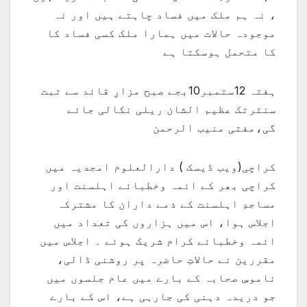
، نہ ہم ملک میں فساد چاہتے ہیں اور نہ
موجودہ حالات میں ہمارا ملک کسی فساد کا
کا متحمل ہوسکتا ہے
ہفتہ 12ستمبر10بجے صبح مزارِ قائد سے تبت
سنٹرتک عظیم الشان ریلی نکالی جائے
گی،مفتی منیب الرحمن
کراچی(ویب ڈیسک ) دارالعلوم امجدیہ میں
کراچی بھر کے ائمہ وخطبائے اہلسنت اور
مساجدِ اہلسنت کے ذمے داران کا مشترکہ
اجلاس ہوا، اس میں ہزاروں کی تعداد میں
ائمہ وخطبائے کرام شریک ہوئے ۔ اجلاس میں
مقررین نے حالاتِ حاضرہ پر روشنی ڈالی،
ناموسِ صحابہ کے بارے میں عام جلسوں میں
جو دریدہ دہنی کی جارہی ہے، اس کے بارے