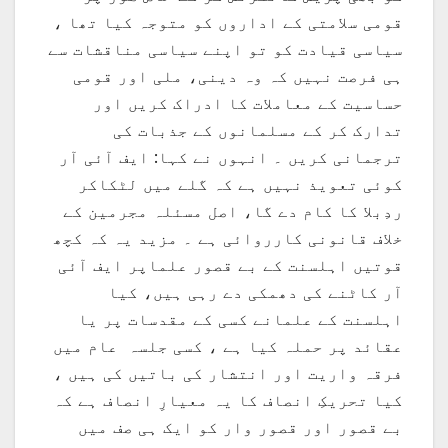
قومی سلامتی کے اداروں کو متوجہ کیا تھا ،
سیاسی قیادت کو تو اپنے سیاسی مناقشات سے
ہی فرصت نہیں کہ وہ دینی، ملی اور قومی
حساسیت کے معاملات کا ادراک کریں اور
تدارک کر کے مسلمانوں کے جذبات کی
ترجمانی کریں ۔ انہوں نے کہا: ایف آئی آر
کوئی تعویذ نہیں ہے کہ گلے میں لٹکاکر
ردِبلا کا کام دے گا، اصل مسئلہ مجرمین کے
خلاف قانونی کارروائی ہے ۔ مزید یہ کہ کچھ
قوتیں اہلسنت کے بے قصور علماپر ایف آئی
آر کاٹنے کی دھمکی دے رہی ہیں، کیا
اہلسنت کے علمانے کسی کے مقدسات پر یا
عقائد پر حملہ کیا ہے ، کسی جلسہ عام میں
فرقہ واریت اور انتشار کی باتیں کی ہیں ،
کیا تحریکِ انصاف کا یہ معیارِ انصاف ہے کہ
بے قصور اور قصور وار کو ایک ہی صف میں