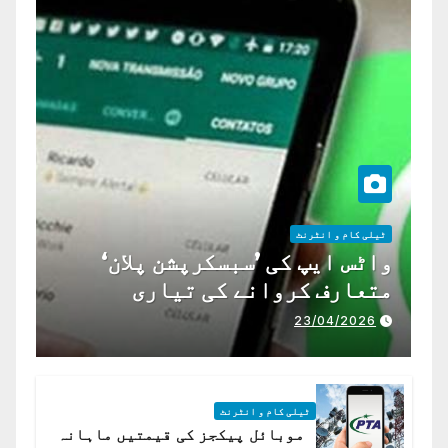
ٹیلی کام و انٹرنٹ
واٹس ایپ کی ’سبسکرپشن پلان‘
متعارف کروانے کی تیاری
23/04/2026
ٹیلی کام و انٹرنٹ
موبائل پیکجز کی قیمتیں ماہانہ