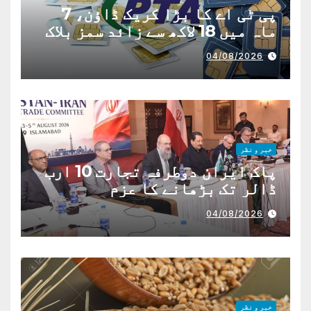
پی ٹی اے کا بڑا کریک ڈاؤن، 7
ماہ میں 18 لاکھ سے زائد سمز بلاک
04/08/2026
خبر و نظر
پاک ایران دوطرفہ تجارت 10 ارب
ڈالر تک بڑھانے کا عزم
04/08/2026
خبر و نظر