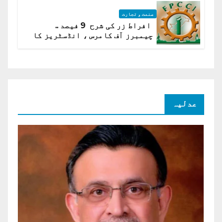
صنعت و تجارت
افراط زر کی شرح 9 فیصد ..
چیمبرز آف کامرس ، انڈسٹریز کا
شرح سود میں کمی کا مطالبہ
عدلیہ