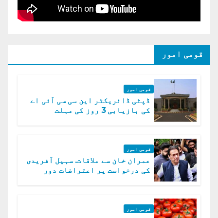
قومی امور
قومی امور
ڈپٹی ڈائریکٹر این سی سی آئی اے
کی بازیابی 3 روز کی مہلت
قومی امور
عمران خان سے ملاقات. سہیل آفریدی
کی درخواست پر اعتراضات دور
قومی امور