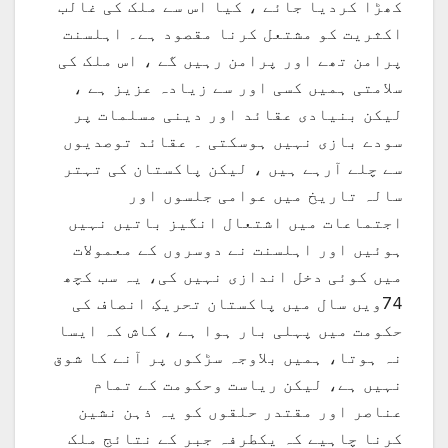
کھڑا کردیا جائے ، کیا اس سے ملک کی غالب
اکثریت کو مشتعل کرنا مقصود ہے۔ اہلسنت
پرامن تھے اور پرامن رہیں گے ، اس ملک کی
سلامتی ہمیں کسی اور سے زیادہ عزیز ہے ،
لیکن بنیادی عقائد اور دینی مسلمات پر
سودے بازی نہیں ہوسکتی ۔ عقائد توصدیوں
سے چلے آرہے ہیں ، لیکن پاکستان کی تہتر
سالہ تاریخ میں عوامی جلسوں اور
اجتماعات میں اشتعال انگیز باتیں نہیں
ہوئیں اور اہلسنت نے دوسروں کے معمولات
میں کوئی دخل اندازی نہیں کی، یہ سب کچھ
74ویں سال میں پاکستان تحریکِ انصاف کی
حکومت میں پہلی بار ہوا ہے ، کاش کہ ایسا
نہ ہوتا، ہمیں بلاوجہ سڑکوں پر آنے کا شوق
نہیں ہے، لیکن ریاست وحکومت کے تمام
عناصر اور مقتدر حلقوں کو یہ ذہن نشین
کرنا چاہیے کہ یکطرفہ جبر کے نتائج ملک