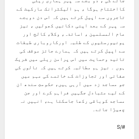
جائے گی ، دو بجے سہ پہر ہماری ریلی
کااختتام ہوگا ، ہم الیکٹرانک مارکیٹ کے
تاجروں سے اپیل کرتے ہیں کہ اس دن دوبجے
سہ پہر کے بعد اپنی دکانیں کھولیں ، نیز
عام المسلمین ، اساتذہ، وکلا، کالج اور
یونیورسٹیوں کے طلبہ اورکاروباری طبقات
سے اپیل کرتے ہیں کہ ہمارے جائز موقف کی
تائید وحمایت میں اس پرامن ریلی میں شریک
ہوں ۔ نیز ہم مطالبہ کرتے ہیں کہ نالوں کی
صفائی اور تجاوزات کے خاتمے کی مہم میں
جو مساجد زد میں آرہی ہیں، حکومتِ سندھ ان
کے لیے متبادل جگہیں فراہم کرے اور جن
مساجد کوباقی رکھا جاسکتا ہے، انہیں نہ
چھیڑا جائے۔
#/S