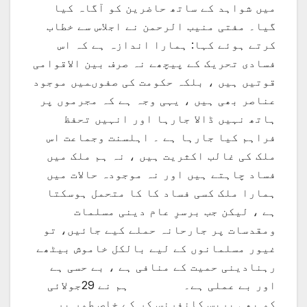
میں شواہد کے ساتھ حاضرین کو آگاہ کیا
گیا۔ مفتی منیب الرحمن نے اجلاس سے خطاب
کرتے ہوئے کہا: ہمارا اندازہ ہے کہ اس
فسادی تحریک کے پیچھے نہ صرف بین الاقوامی
قوتیں ہیں ، بلکہ حکومت کی صفوںمیں موجود
عناصر بھی ہیں ، یہی وجہ ہے کہ مجرموں پر
ہاتھ نہیں ڈالا جارہا اور انہیں تحفظ
فراہم کیا جارہا ہے ۔ اہلسنت وجماعت اس
ملک کی غالب اکثریت ہیں ، نہ ہم ملک میں
فساد چاہتے ہیں اور نہ موجودہ حالات میں
ہمارا ملک کسی فساد کا کا متحمل ہوسکتا
ہے ، لیکن جب برسرِ عام دینی مسلمات
ومقدسات پر جارحانہ حملے کیے جائیں، تو
غیور مسلمانوں کے لیے بالکل خاموش بیٹھے
رہنادینی حمیت کے منافی ہے ، بے حسی ہے
اور بے عملی ہے۔ ہم نے 29جولائی
کو بھی پریس کانفرنس کر کے خاص طور پر