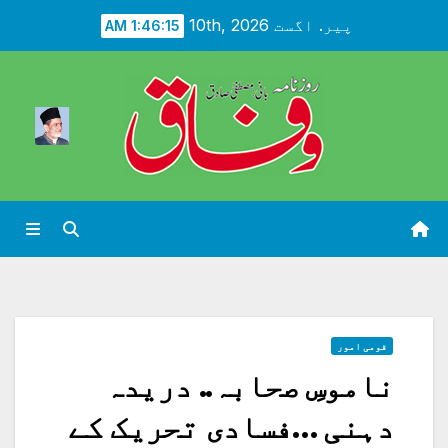
Ski
پیر. اگست 10th, 2026
1:46:17 AM
t
conten
قومی امور
ناموسِ صحابہ.. دریدہ
دہنی …فسادی تحریک کے