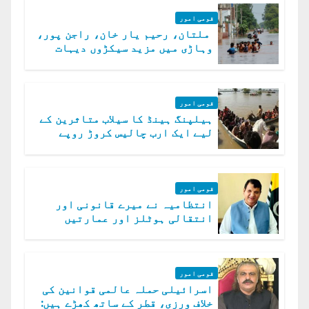
قومی امور
ملتان، رحیم یار خان، راجن پور،
وہاڑی میں مزید سیکڑوں دیہات
ڈوب گئے
قومی امور
ہیلپنگ ہینڈ کا سیلاب متاثرین کے
لیے ایک ارب چالیس کروڑ روپے
امداد کا اعلان
قومی امور
انتظامیہ نے میرے قانونی اور
انتقالی ہوٹلز اور عمارتیں
مسمار کر دیں، ملک صدیق
قومی امور
اسرائیلی حملہ عالمی قوانین کی
خلاف ورزی، قطر کے ساتھ کھڑے ہیں: