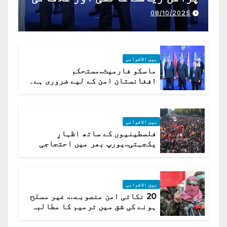
تعاون کے لیے ناگزیر ہے
08/10/2025
بین الاقوامی
ماسکو فارمیٹ..مستحکم
افغانستان امن کے لیے ضروری ہے۔
(روسی وزیرِ خارجہ )
بین الاقوامی
فلسطینیوں کے ساتھ اظہارِ
یکجہتی..یورپ بھر میں احتجاجی
لہر پھیل گئی
بین الاقوامی
20 نکاتی امن منصوبے…. غیر مسلح
ہونے کی شق میں ترمیم کا مطالبہ