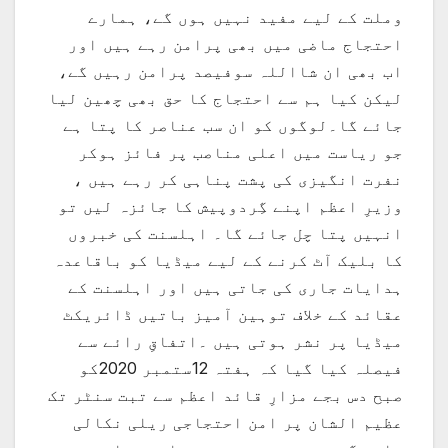
وملت کے لیے مفید نہیں ہوں گے، ہمارے
احتجاج ماضی میں بھی پرامن رہے ہیں اور
اب بھی ان شااللہ سوفیصد پرامن رہیں گے،
لیکن کیا ہم سے احتجاج کا حق بھی چھین لیا
جائے گا۔لوگوں کو ان سب عناصر کا پتا ہے
جو ریاست میں اعلی مناصب پر فائز ہوکر
نفرت انگیزی کی پشت پناہی کر رہے ہیں ،
وزیرِ اعظم اپنے گِردوپیش کا جائزہ لیں تو
انہیں پتا چل جائے گا۔ اہلسنت کی خبروں
کا بلیک آٹ کرنے کے لیے میڈیا کو باقاعدہ
ہدایات جاری کی جاتی ہیں اور اہلسنت کے
عقائد کے خلاف توہین آمیز باتیں ڈائریکٹ
میڈیا پر نشر ہوتی ہیں ۔اتفاقِ رائے سے
فیصلہ کیا گیا کہ ہفتہ 12ستمبر 2020کو
صبح دس بجے مزارِ قائد اعظم سے تبت سنٹر تک
عظیم الشان پر امن احتجاجی ریلی نکالی