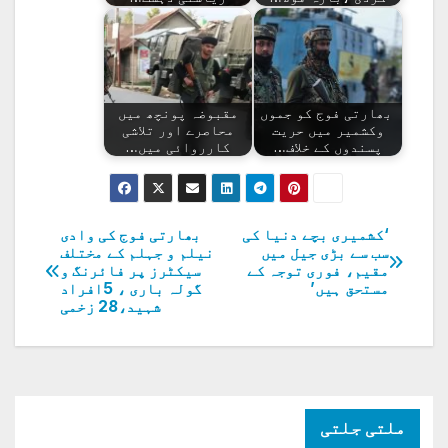
بھارتی فوج کو جموں
مقبوضہ پونچھ میں
وکشمیر میں حریت
محاصرے اور تلاشی
پسندوں کے خلاف…
کارروائی میں…
‘کشمیری بچے دنیا کی
بھارتی فوج کی وادی
پوسٹوں
سب سے بڑی جیل میں
نیلم و جہلم کے مختلف
مقیم، فوری توجہ کے
سیکٹرز پر فائرنگ و
کی
مستحق ہیں’
گولہ باری ، 5افراد
شہید،28 زخمی
نیویگیشن
ملتی جلتی