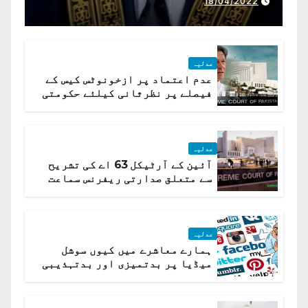
18/04/2022
جسٹس پاکستان
عدلیہ
عدم اعتماد پر ازخونوٹس کیس کے
فیصلے پر نظرثانی کیلئے حکومتی
تیار درخواست دائر نہ ہوسکی
عدلیہ
آئین کے آرٹیکل 63 اے کی تشریح
سے متعلق صدارتی ریفرنس سماعت
کیلئے مقرر
عدلیہ
ہمارے معاشرے میں کیوں سوشل
میڈیا پر بدتمیزی اور بدتہذیبی
ہے؟ اسلام آباد ہائیکورٹ