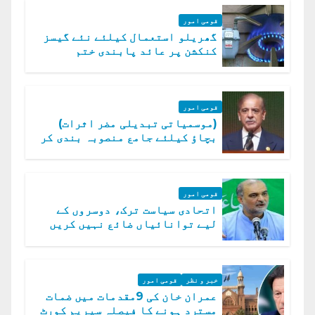
قومی امور
گھریلو استعمال کیلئے نئے گیسز
کنکشن پر عائد پابندی ختم
قومی امور
(موسمیاتی تبدیلی مضر اثرات)
بچاؤ کیلئے جامع منصوبہ بندی کر
رہے ہیں: وزیراعظم
قومی امور
اتحادی سیاست ترک، دوسروں کے
لیے توانائیاں ضائع نہیں کریں
گے، حافظ نعیم الرحمن
خبر و نظر
قومی امور
عمران خان کی 9مقدمات میں ضمات
مسترد ہونے کا فیصلہ سپریم کورٹ