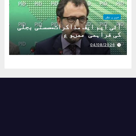
خبر و نظر
آئی ایم ایف مذاکرات..سستی بجلی
کی فراہمی ممںو ع
04/08/2026