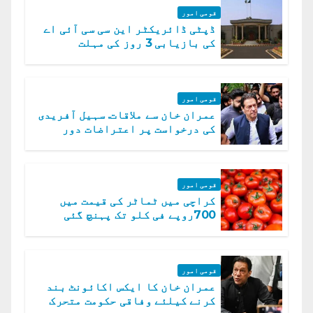
قومی امور
ڈپٹی ڈائریکٹر این سی سی آئی اے
کی بازیابی 3 روز کی مہلت
قومی امور
عمران خان سے ملاقات. سہیل آفریدی
کی درخواست پر اعتراضات دور
قومی امور
کراچی میں ٹماٹر کی قیمت میں
700روپے فی کلو تک پہنچ گئی
قومی امور
عمران خان کا ایکس اکائونٹ بند
کرنے کیلئے وفاقی حکومت متحرک