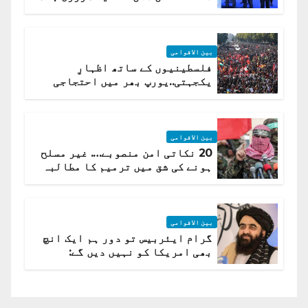
(روسی وزیرِ خارجہ )
بین الاقوامی
فلسطینیوں کے ساتھ اظہارِ
یکجہتی..یورپ بھر میں احتجاجی
لہر پھیل گئی
بین الاقوامی
20 نکاتی امن منصوبے…. غیر مسلح
ہونے کی شق میں ترمیم کا مطالبہ
بین الاقوامی
گرام ایئربیس تو دور ہم ایک انچ
بھی امریکا کو نہیں دیں گے:
افغانستان کا دو ٹوک مؤقف