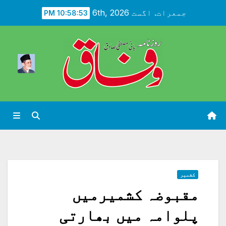
Ski
جمعرات. اگست 6th, 2026
10:58:55 PM
t
conten
کشمیر
مقبوضہ کشمیرمیں
پلوامہ میں بھارتی