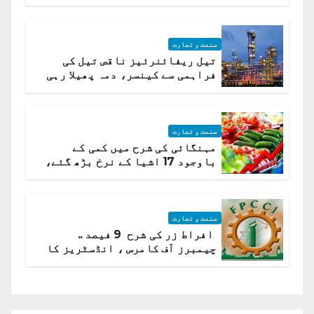
صنعت و تجارت
تیل ریفائنرئیز ناقص تیل کی
فراہمی سے کینسر، دمہ پھیلا رہی
ہیں قائمہ کمیٹی میں انکشاف
صنعت و تجارت
مہنگائی کی شرح میں کمی کے
باوجود 17 اشیا کے نرخ بڑھ گئے،
ادارہ شماریات
صنعت و تجارت
افراط زر کی شرح 9 فیصد ..
چیمبرز آف کامرس ، انڈسٹریز کا
شرح سود میں کمی کا مطالبہ