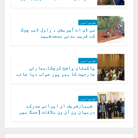
میں چیلنج
قومی امور
سی ڈی اے آپریشن ، راول ڈیم چوک
کے قریب مدنی مسجدشہید
قومی امور
پاکستان واضح کرچکا.بھارتی
جارحیت کا بھر پور جواب دیا جائے
گا.سید عاصم منیر
قومی امور
شہبازشریف او ایرانی صدرکے
درمیان ون آن ون ملاقات ( جنگ میں
دو ٹوک حمایت پر اظہار شکریہ)