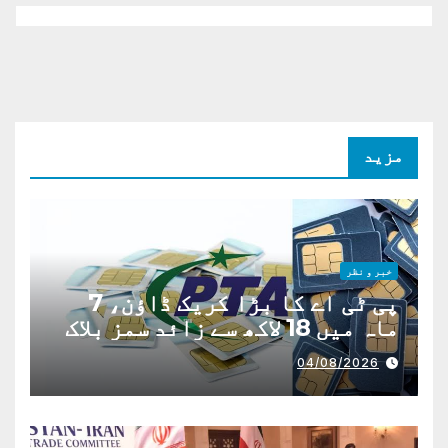
مزید
خبر و نظر
پی ٹی اے کا بڑا کریک ڈاؤن، 7
ماہ میں 18 لاکھ سے زائد سمز بلاک
04/08/2026