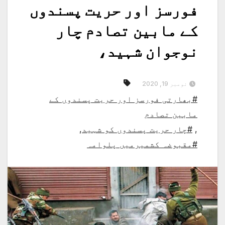
فورسز اور حریت پسندوں
کے مابین تصادم چار
نوجوان شہید،
نومبر 19, 2020
#بھارتی فورسز اور حریت پسندوں کے
مابین تصادم
,
#چار حریت پسندوں کو شہید
,
#مقبوضہ کشمیرمیں پلوامہ