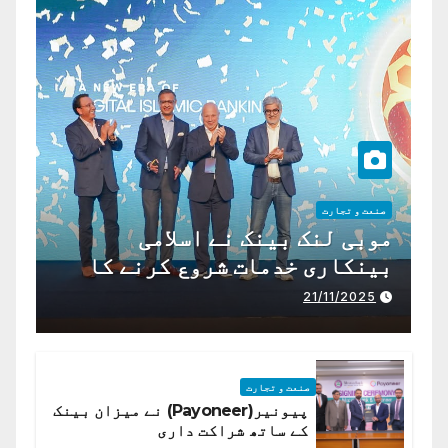
صنعت و تجارت
موبی لنک بینک نے اسلامی
بینکاری خدمات شروع کرنے کا
اعلان کیا ہے،
21/11/2025
صنعت و تجارت
پیونیر(Payoneer) نے میزان بینک
کے ساتھ شراکت داری