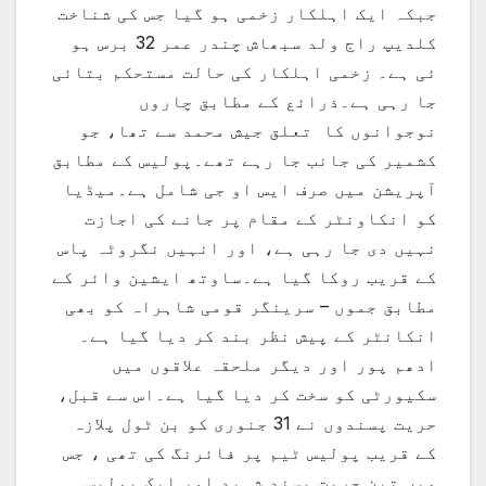
جبکہ ایک اہلکار زخمی ہو گیا جس کی شناخت
کلدیپ راج ولد سبھاش چندر عمر 32 برس ہو
ئی ہے۔ زخمی اہلکار کی حالت مستحکم بتائی
جا رہی ہے۔ذرائع کے مطابق چاروں
نوجوانوں کا تعلق جیش محمد سے تھا، جو
کشمیر کی جانب جا رہے تھے۔پولیس کے مطابق
آپریشن میں صرف ایس او جی شامل ہے۔میڈیا
کو انکاونٹر کے مقام پر جانے کی اجازت
نہیں دی جا رہی ہے، اور انہیں نگروٹہ پاس
کے قریب روکا گیا ہے۔ساوتھ ایشین وائر کے
مطابق جموں – سرینگر قومی شاہراہ کو بھی
انکانٹر کے پیش نظر بند کر دیا گیا ہے۔
ادھم پور اور دیگر ملحقہ علاقوں میں
سکیورٹی کو سخت کر دیا گیا ہے۔اس سے قبل،
حریت پسندوں نے 31 جنوری کو بن ٹول پلازہ
کے قریب پولیس ٹیم پر فائرنگ کی تھی ، جس
میں تین حریت پسند شہید اور ایک پولیس