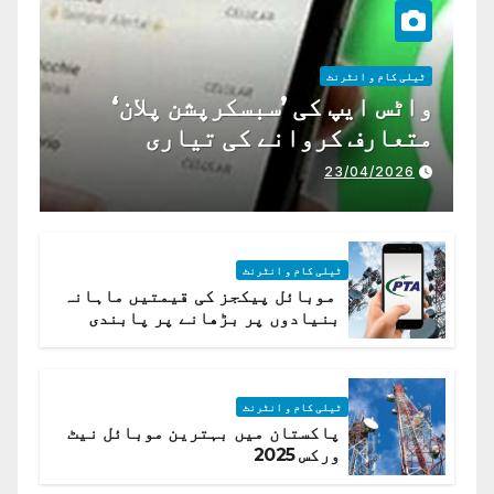
ٹیلی کام و انٹرنٹ
واٹس ایپ کی ’سبسکرپشن پلان‘
متعارف کروانے کی تیاری
23/04/2026
ٹیلی کام و انٹرنٹ
موبائل پیکجز کی قیمتیں ماہانہ
بنیادوں پر بڑھانے پر پابندی
ٹیلی کام و انٹرنٹ
پاکستان میں بہترین موبائل نیٹ
ورکس 2025