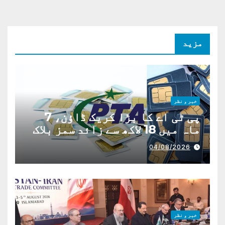
مزید
خبر و نظر
پی ٹی اے کا بڑا کریک ڈاؤن، 7
ماہ میں 18 لاکھ سے زائد سمز بلاک
04/08/2026
خبر و نظر