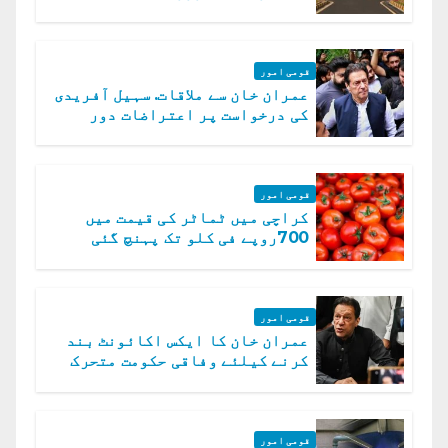
قومی امور
عمران خان سے ملاقات. سہیل آفریدی
کی درخواست پر اعتراضات دور
قومی امور
کراچی میں ٹماٹر کی قیمت میں
700روپے فی کلو تک پہنچ گئی
قومی امور
عمران خان کا ایکس اکائونٹ بند
کرنے کیلئے وفاقی حکومت متحرک
قومی امور