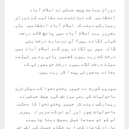
دوران سماعت چیف جسٹس نے اسلام آباد
انتظامیہ کے نمائندے سے مکالمے کے دوران
ریمارکس دیئے کہ اسلام آباد انتظامیہ بڑی
مغرور ہے، اسلام آباد میں پانچ لاکھ درخت
کہاں لگائے ہیں؟ آپ نے سارے درخت بنی
گالہ میں ہی لگائے ہوں گے، اسلام آباد میں
درخت کٹ رہے ہیں، کشمیر ہائی وے پر ٹیڑھے
میڑے درخت لگے ہیں، درخت خوبصورتی کے
بجائے بدصورتی پیدا کر رہے ہیں۔
سپریم کورٹ نے خیبر پختونخوا کے سیکرٹری
ماحولیات کی بھی سرزنش کی، چیف جسٹس نے
ریمارکس دیئے کہ خیبر پختونخوا کا محکمہ
ماحولیات چور اور آپ اس کے سربراہ ہیں،
آپ کو تو سیدھا جیل بھیج دینا چاہیے،
ناران کاغان کچرا بن چکا، جھیل کے اطراف