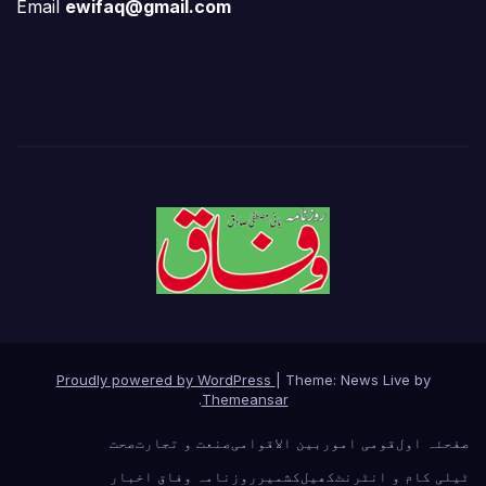
Email
ewifaq@gmail.com
Proudly powered by WordPress
|
Theme: News Live by
.
Themeansar
صفحئہ اول
قومی امور
بین الاقوامی
صنعت و تجارت
صحت
ٹیلی کام و انٹرنٹ
کھیل
کشمیر
روزنامہ وفاق اخبار