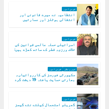
قومی امور
انتظامیہ نے میرے قانونی اور
انتقالی ہوٹلز اور عمارتیں
مسمار کر دیں، ملک صدیق
قومی امور
اسرائیلی حملہ عالمی قوانین کی
خلاف ورزی، قطر کے ساتھ کھڑے ہیں:
دفتر خارجہ
خبر و نظر
قومی امور
سکیورٹی فورسز کی کارروائیاں،
بھارتی حمایت یافتہ 19 دہشت گرد
ہلاک
قومی امور
گھریلو استعمال کیلئے نئے گیسز