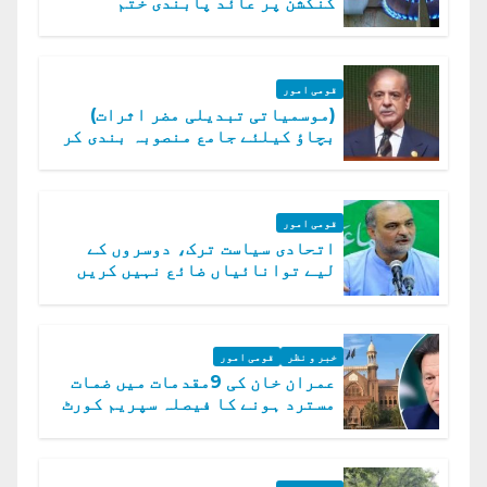
کنکشن پر عائد پابندی ختم
قومی امور
(موسمیاتی تبدیلی مضر اثرات)
بچاؤ کیلئے جامع منصوبہ بندی کر
رہے ہیں: وزیراعظم
قومی امور
اتحادی سیاست ترک، دوسروں کے
لیے توانائیاں ضائع نہیں کریں
گے، حافظ نعیم الرحمن
خبر و نظر
قومی امور
عمران خان کی 9مقدمات میں ضمات
مسترد ہونے کا فیصلہ سپریم کورٹ
میں چیلنج