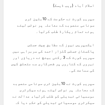
اسلام آباد (ویب ڈیسک)
سپریم کورٹ نے حکومت کے 10بلین ٹری
سونامی منصوبے کے معاملہ پر نوٹس لیتے
ہوئے تمام ریکارڈ طلب کرلیا۔
ایکسپریس نیوز کے مطابق چیف جسٹس
پاکستان جسٹس گلزار احمد کی سربراہی میں
سپریم کورٹ کے 3 رکنی بینچ نے دریاؤں اور
نہروں کے کناروں پر شجرکاری سے متعلق کیس
کی سماعت کی۔
سپریم کورٹ نے 10بلین ٹری سونامی منصوبے
کے معاملہ پر نوٹس لیتے ہوئے سیکرٹری
موسمیاتی تبدیلی کو طلب کرلیا، عدالت نے
سیکرٹری موسمیاتی تبدیلی کو حکم دیا کہ