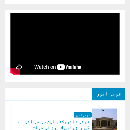
قومی امور
قومی امور
ڈپٹی ڈائریکٹر این سی سی آئی اے
کی بازیابی 3 روز کی مہلت