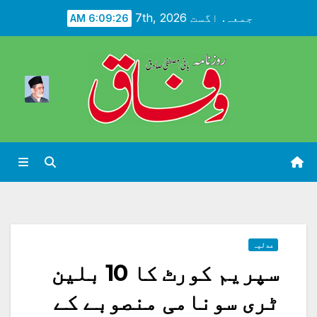
Ski
جمعہ. اگست 7th, 2026
6:09:28 AM
t
conten
عدلیہ
سپریم کورٹ کا 10 بلین
ٹری سونامی منصوبے کے