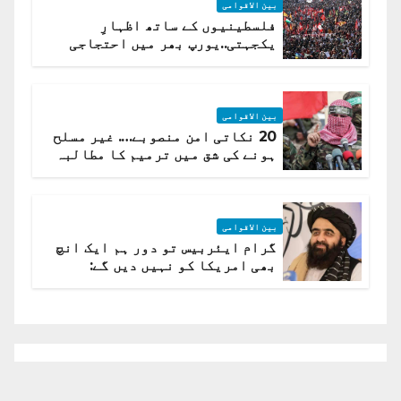
بین الاقوامی
فلسطینیوں کے ساتھ اظہارِ
یکجہتی..یورپ بھر میں احتجاجی
لہر پھیل گئی
بین الاقوامی
20 نکاتی امن منصوبے…. غیر مسلح
ہونے کی شق میں ترمیم کا مطالبہ
بین الاقوامی
گرام ایئربیس تو دور ہم ایک انچ
بھی امریکا کو نہیں دیں گے:
افغانستان کا دو ٹوک مؤقف