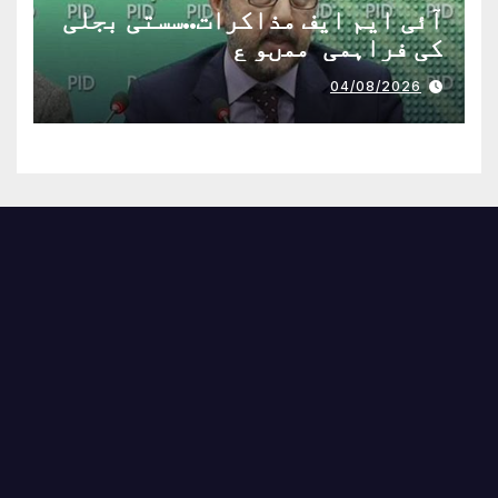
آئی ایم ایف مذاکرات..سستی بجلی
کی فراہمی ممںو ع
04/08/2026