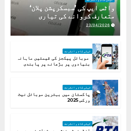
واٹس ایپ کی ’سبسکرپشن پلان‘
متعارف کروانے کی تیاری
23/04/2026
ٹیلی کام و انٹرنٹ
موبائل پیکجز کی قیمتیں ماہانہ
بنیادوں پر بڑھانے پر پابندی
ٹیلی کام و انٹرنٹ
پاکستان میں بہترین موبائل نیٹ
ورکس 2025
ٹیلی کام و انٹرنٹ
انٹرنیٹ بندش سے متعلق خبریں بے