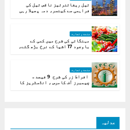
تیل ریفائنرئیز ناقص تیل کی
فراہمی سے کینسر، دمہ پھیلا رہی
ہیں قائمہ کمیٹی میں انکشاف
صنعت و تجارت
مہنگائی کی شرح میں کمی کے
باوجود 17 اشیا کے نرخ بڑھ گئے،
ادارہ شماریات
صنعت و تجارت
افراط زر کی شرح 9 فیصد ..
چیمبرز آف کامرس ، انڈسٹریز کا
شرح سود میں کمی کا مطالبہ
عدلیہ