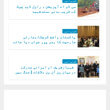
قومی امور
سی ڈی اے آپریشن ، راول ڈیم چوک
کے قریب مدنی مسجدشہید
قومی امور
پاکستان واضح کرچکا.بھارتی
جارحیت کا بھر پور جواب دیا جائے
گا.سید عاصم منیر
قومی امور
شہبازشریف او ایرانی صدرکے
درمیان ون آن ون ملاقات ( جنگ میں
دو ٹوک حمایت پر اظہار شکریہ)