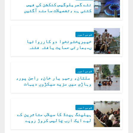
نئے گھریلوگیس کنکشن کی فیس
کتنی ہے ،تفصیلات سامنے آگئیں
قومی امور
خیبرپختونخوا دو کارروائیا
ں..بھارتی حمایت یافتہ فتنہ
الخوارج کے 31 دہشت گرد ہلاک
قومی امور
ملتان، رحیم یار خان، راجن پور،
وہاڑی میں مزید سیکڑوں دیہات
ڈوب گئے
قومی امور
ہیلپنگ ہینڈ کا سیلاب متاثرین کے
لیے ایک ارب چالیس کروڑ روپے
امداد کا اعلان