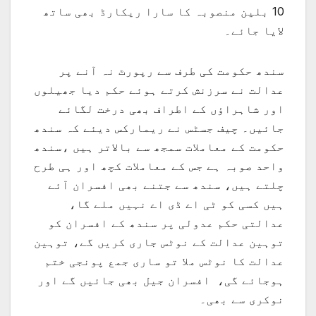
10 بلین منصوبہ کا سارا ریکارڈ بھی ساتھ
لایا جائے۔
سندھ حکومت کی طرف سے رپورٹ نہ آنے پر
عدالت نے سرزنش کرتے ہوئے حکم دیا جھیلوں
اور شاہراؤں کے اطراف بھی درخت لگائے
جائیں۔ چیف جسٹس نے ریمارکس دیئے کہ سندھ
حکومت کے معاملات سمجھ سے بالاتر ہیں ،سندھ
واحد صوبہ ہے جس کے معاملات کچھ اور ہی طرح
چلتے ہیں، سندھ سے جتنے بھی افسران آئے
ہیں کسی کو ٹی اے ڈی اے نہیں ملے گا،
عدالتی حکم عدولی پر سندھ کے افسران کو
توہین عدالت کے نوٹس جاری کریں گے، توہین
عدالت کا نوٹس ملا تو ساری جمع پونجی ختم
ہوجائے گی، افسران جیل بھی جائیں گے اور
نوکری سے بھی۔