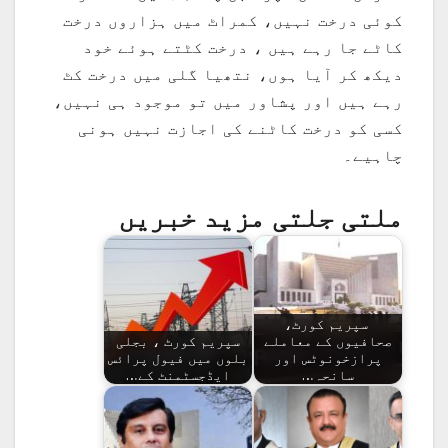
کوئی درخت نہیں، کمراٹ میں ہزاروں درخت
کاٹے جا رہے ہیں ، درخت کٹتے ہوئے خود
دیکھ کر آیا ہوں، نتھیا گلی میں درخت کٹ
رہے ہیں اور پشاور میں تو موجود ہی نہیں،
کسی کو درخت کاٹنے کی اجازت نہیں ہونی
چاہیے۔
ملتی جلتی مزید خبریں
سپریم کورٹ،
صحافیوں کے معاملے
سپریم کورٹ ، بجلی
پرازخونوٹس اور
بلوں میں فیول پرائس
سانحہ…
ایڈجسٹمنٹ کے…