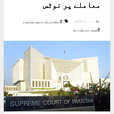
معاملے پر نوٹس
#بلین ٹری سونامی
,
دسمبر 1, 2020
#سپریم کورٹ