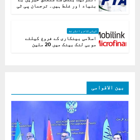
بنیاد اور غلط ہیں۔ ترجمان پی ٹی
اے
ٹیلی کام و انٹرنٹ
اسلامی بینکاری کے فروغ کیلئے
موبی لنک بینک میں 20 ملین
امریکی ڈالر کی سرمایہ کاری
بین الاقوامی