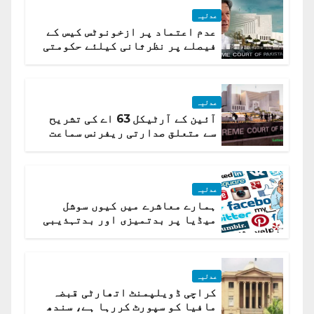
عدلیہ
عدم اعتماد پر ازخونوٹس کیس کے
فیصلے پر نظرثانی کیلئے حکومتی
تیار درخواست دائر نہ ہوسکی
عدلیہ
آئین کے آرٹیکل 63 اے کی تشریح
سے متعلق صدارتی ریفرنس سماعت
کیلئے مقرر
عدلیہ
ہمارے معاشرے میں کیوں سوشل
میڈیا پر بدتمیزی اور بدتہذیبی
ہے؟ اسلام آباد ہائیکورٹ
عدلیہ
کراچی ڈویلپمنٹ اتھارٹی قبضہ
مافیا کو سپورٹ کررہا ہے، سندھ