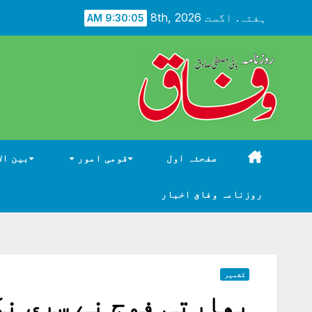
Ski
ہفتہ. اگست 8th, 2026
9:30:07 AM
t
conten
صفحئہ اول
قومی امور
بین ال
روزنامہ وفاق اخبار
کشمیر
بھارتی فوج نے سری نگ