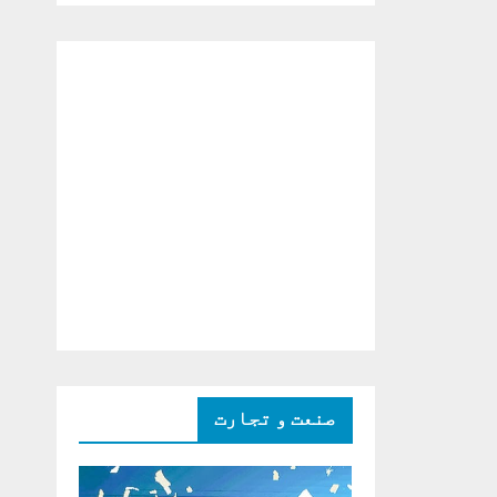
دو ٹوک حمایت پر
اظہار شکریہ)
صنعت و تجارت