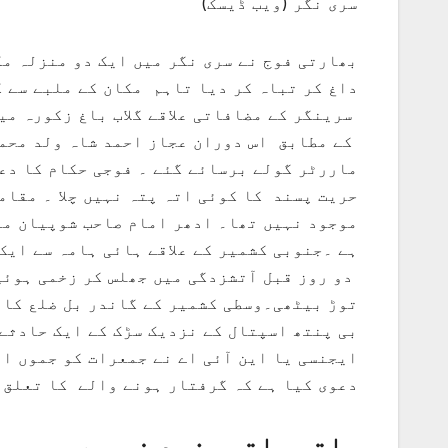
سری نگر (ویب ڈیسک)
بھارتی فوج نے سری نگر میں ایک دو منزلہ م
داغ کر تباہ کر دیا تاہم مکان کے ملبے سے ک
کے مطابق اس دوران عجاز احمد شاہ ولد محم
ماررٹر گولے برسائے گئے ۔ فوجی حکام کا دعو
حریت پسند کا کوئی اتہ پتہ نہیں چلا ۔ مقا
موجود نہیں تھا۔ ادھر امام صاحب شوپیان می
ہے ۔جنوبی کشمیر کے علاقے ہائی ہامہ سے ایک 
دو روز قبل آتشزدگی میں جھلس کر زخمی ہوئی 
بی پنتھ اسپتال کے نزدیک سڑک کے ایک حادثے
ایجنسی یا این آئی اے نے جمعرات کو جموں ائ
دعوی کیا ہے کہ گرفتار ہونے والے کا تعلق 
ملتی جلتی مزید خبریں