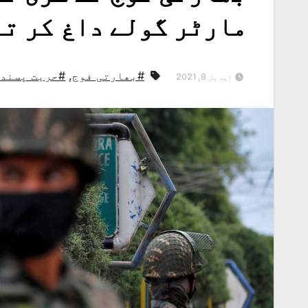
مارٹر گولے داغ کر تب
#بھارتی فوج
,
#حریت پسند
اپریل 8, 2021