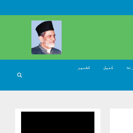
نٹ
کھیل
کشمیر