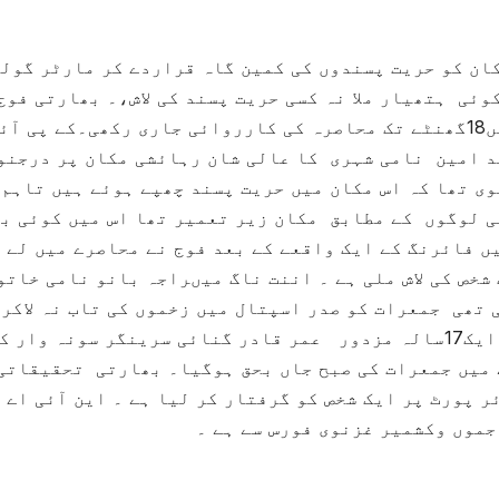
کان کو حریت پسندوں کی کمین گاہ قراردے کر مارٹر گول
وئی ہتھیار ملا نہ کسی حریت پسند کی لاش،۔ بھارتی فوج
سرینگر کے مضافاتی علاقے گلاب باغ زکورہ میں18گھنٹے تک محاصرہ کی کارروائی جاری رکھی۔کے پی آ
د امین نامی شہری کا عالی شان رہائشی مکان پر درجنو
ی تھا کہ اس مکان میں حریت پسند چھپے ہوئے ہیں تاہم 
می لوگوں کے مطابق مکان زیر تعمیر تھا اس میں کوئی ب
ں فائرنگ کے ایک واقعے کے بعد فوج نے محاصرے میں لے 
شخص کی لاش ملی ہے ۔ اننت ناگ میںراجہ بانو نامی خاتو
تھی جمعرات کو صدر اسپتال میں زخموں کی تاب نہ لاکر 
توڑ بیٹھی۔وسطی کشمیر کے گاندر بل ضلع کا ایک17سالہ مزدور عمر قادر گنائی سرینگر سونہ وا
 میں جمعرات کی صبح جاں بحق ہوگیا۔ بھارتی تحقیقاتی
ر پورٹ پر ایک شخص کو گرفتار کر لیا ہے ۔ این آئی اے 
جموں وکشمیر غزنوی فورس سے ہے ۔