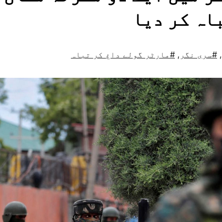
اہ کر دیا
,
#سری نگر
,
#مارٹر گولے داغ کر تباہ