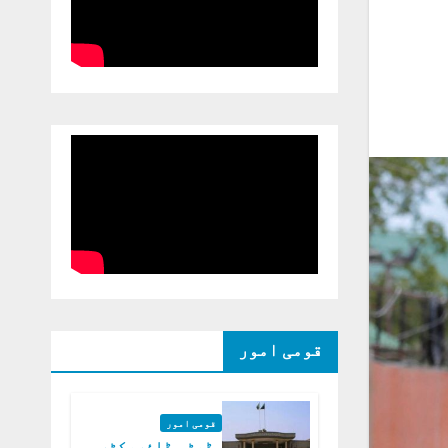
قومی امور
قومی امور
ڈپٹی ڈائریکٹر