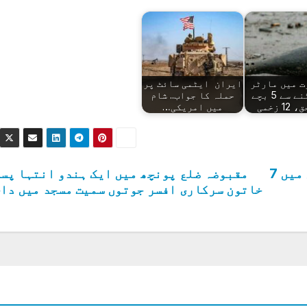
ت میں مارٹر
ایران ایٹمی سائٹ پر
گولا پھٹنے سے 5 بچے
حملہ کا جواب.. شام
1 زخمی
میں امریکی…
مقبوضہ کشمیر میں بھارتی فوجی آپریشن میں 7
مقبوضہ ضلع پونچھ میں ایک ہندو انتہا پس
خاتون سرکاری افسر جوتوں سمیت مسجد میں دا