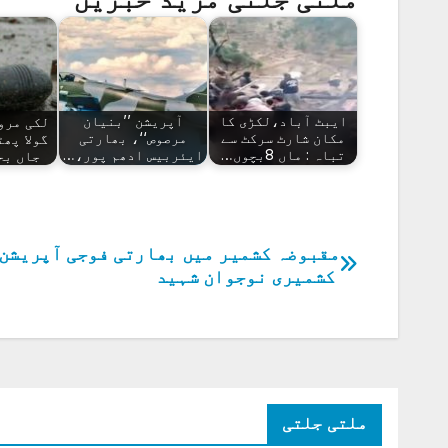
ایبٹ آباد،لکڑی کا
آپریشن ’’بنیان
لکی مرو
مکان شارٹ سرکٹ سے
مرصوص‘‘، بھارتی
تباہ : ماں 8بچوں…
ایئربیس ادھم پور،…
جاں بحق، 2
پوسٹوں
کشمیری نوجوان شہید
کی
نیویگیشن
ملتی جلتی