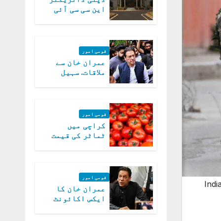
این سی سی آئی
اے کی بازیابی 3
روز کی مہلت
قومی امور
عمران خان سے
ملاقات. سہیل
آفریدی کی
درخواست پر
اعتراضات دور
قومی امور
کراچی میں
ٹماٹر کی قیمت
میں 700روپے فی
کلو تک پہنچ گئی
قومی امور
Indi
عمران خان کا
ایکس اکائونٹ
بند کرنے کیلئے
وفاقی حکومت