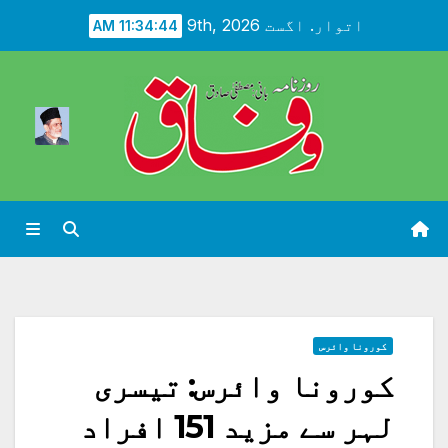
Ski
اتوار. اگست 9th, 2026
11:34:46 AM
t
conten
کورونا وائرس
کورونا وائرس: تیسری
لہر سے مزید 151 افراد