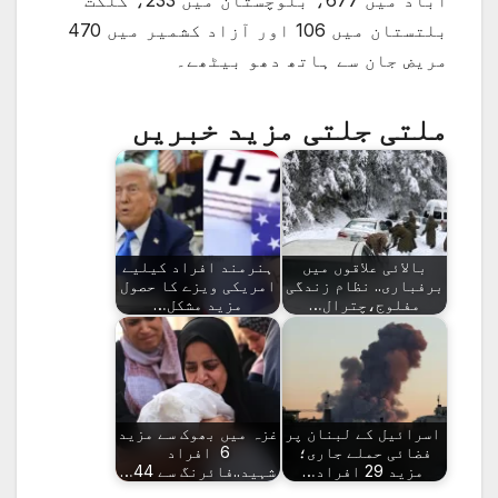
آباد میں 677، بلوچستان میں 233، گلگت
بلتستان میں 106 اور آزاد کشمیر میں 470
مریض جان سے ہاتھ دھو بیٹھے۔
ملتی جلتی مزید خبریں
بالائی علاقوں میں
ہنرمند افراد کیلیے
برفباری.. نظام زندگی
امریکی ویزے کا حصول
مفلوج،چترال…
مزید مشکل…
اسرائیل کے لبنان پر
غزہ میں بھوک سے مزید
فضائی حملے جاری؛
6 افراد
مزید 29 افراد…
شہید..فائرنگ سے 44…