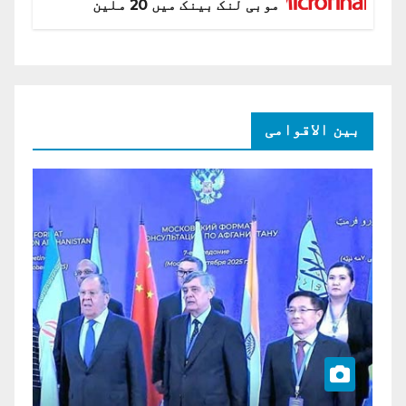
موبی لنک بینک میں 20 ملین
امریکی ڈالر کی سرمایہ کاری
بین الاقوامی