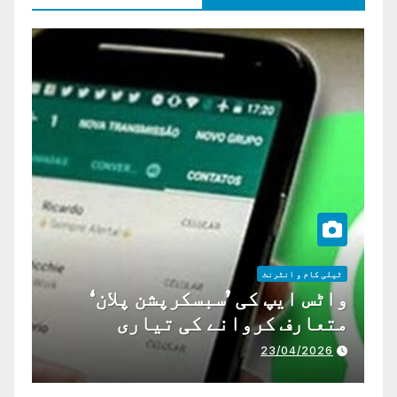
ٹیلی کام و انٹرنٹ
واٹس ایپ کی ’سبسکرپشن پلان‘
متعارف کروانے کی تیاری
23/04/2026