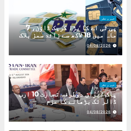
خبر و نظر
پی ٹی اے کا بڑا کریک ڈاؤن، 7
ماہ میں 18 لاکھ سے زائد سمز بلاک
04/08/2026
خبر و نظر
پاک ایران دوطرفہ تجارت 10 ارب
ڈالر تک بڑھانے کا عزم
04/08/2026