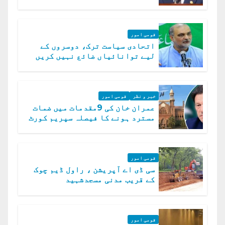
رہے ہیں: وزیراعظم
قومی امور
اتحادی سیاست ترک، دوسروں کے
لیے توانائیاں ضائع نہیں کریں
گے، حافظ نعیم الرحمن
خبر و نظر
قومی امور
عمران خان کی 9مقدمات میں ضمات
مسترد ہونے کا فیصلہ سپریم کورٹ
میں چیلنج
قومی امور
سی ڈی اے آپریشن ، راول ڈیم چوک
کے قریب مدنی مسجدشہید
قومی امور