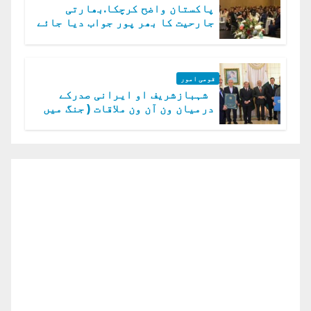
پاکستان واضح کرچکا.بھارتی
جارحیت کا بھر پور جواب دیا جائے
گا.سید عاصم منیر
قومی امور
شہبازشریف او ایرانی صدرکے
درمیان ون آن ون ملاقات ( جنگ میں
دو ٹوک حمایت پر اظہار شکریہ)