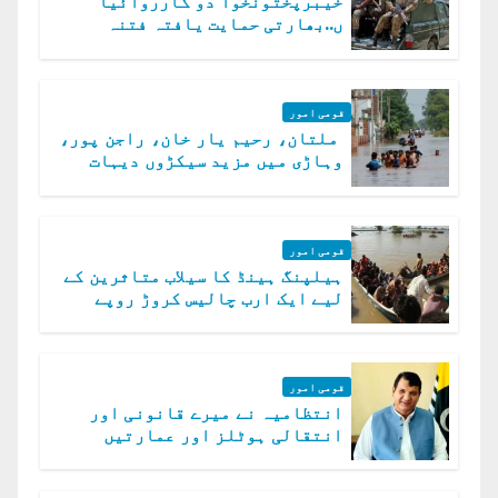
خیبرپختونخوا دو کارروائیا
ں..بھارتی حمایت یافتہ فتنہ
الخوارج کے 31 دہشت گرد ہلاک
قومی امور
ملتان، رحیم یار خان، راجن پور،
وہاڑی میں مزید سیکڑوں دیہات
ڈوب گئے
قومی امور
ہیلپنگ ہینڈ کا سیلاب متاثرین کے
لیے ایک ارب چالیس کروڑ روپے
امداد کا اعلان
قومی امور
انتظامیہ نے میرے قانونی اور
انتقالی ہوٹلز اور عمارتیں
مسمار کر دیں، ملک صدیق