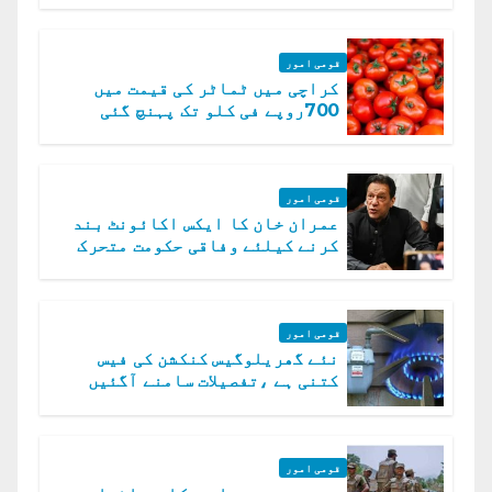
قومی امور
کراچی میں ٹماٹر کی قیمت میں
700روپے فی کلو تک پہنچ گئی
قومی امور
عمران خان کا ایکس اکائونٹ بند
کرنے کیلئے وفاقی حکومت متحرک
قومی امور
نئے گھریلوگیس کنکشن کی فیس
کتنی ہے ،تفصیلات سامنے آگئیں
قومی امور