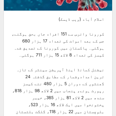
اسلام آباد (ویب ڈیسک)
کورونا وائرس سے 151 افراد جاں بحق ہوگئے،
جس کے بعد اموات کی تعداد 17 ہزار 680
ہوگئی۔ پاکستان میں کورونا کے تصدیق شدہ
کیسز کی تعداد 8 لاکھ 15 ہزار 711 ہوگئی۔
نیشنل کمانڈ اینڈ آپریشن سینٹر کے تازہ
ترین اعدادوشمار کے مطابق گذشتہ 24
گھنٹوں کے دوران 5 ہزار 480 نئے کیسز
رپورٹ ہوئے، پنجاب میں 2 لاکھ 98 ہزار 818،
سندھ میں 2 لاکھ 81 ہزار 385، خیبر
پختونخوا میں ایک لاکھ 16 ہزار 523،
بلوچستان میں 22 ہزار 118، گلگت بلتستان