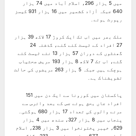
میں 5 ہزار 296، اسلام آباد میں 74 ہزار
640 جبکہ آزاد کشمیر میں 16 ہزار 931 کیسز
رپورٹ ہوئے۔
ملک بھر میں اب تک ایک کروڑ 17 لاکھ 39 ہزار
27 افراد کے ٹیسٹ کئے گئے، گذشتہ 24
گھنٹوں کے دوران 57 ہزار 13 نئے ٹیسٹ کئے
گئے، اب تک 7 لاکھ 8 ہزار 193 مریض صحتیاب
ہوچکے ہیں جبکہ 5 ہزار 263 مریضوں کی حالت
تشویشناک ہے۔
پاکستان میں کورونا سے ایک دن میں 151
افراد جاں بحق ہوئے جس کے بعد وائرس سے
مرنے والوں کی تعداد 17 ہزار 680 ہوگئی۔
پنجاب میں 8 ہزار 327، سندھ میں 4 ہزار
629، خیبر پختونخوا میں 3 ہزار 238، اسلام