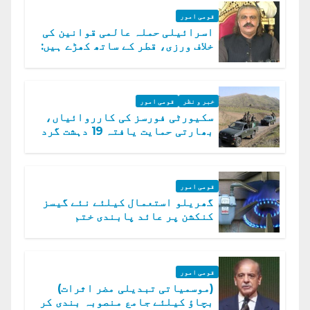
قومی امور
اسرائیلی حملہ عالمی قوانین کی
خلاف ورزی، قطر کے ساتھ کھڑے ہیں:
دفتر خارجہ
خبر و نظر
قومی امور
سکیورٹی فورسز کی کارروائیاں،
بھارتی حمایت یافتہ 19 دہشت گرد
ہلاک
قومی امور
گھریلو استعمال کیلئے نئے گیسز
کنکشن پر عائد پابندی ختم
قومی امور
(موسمیاتی تبدیلی مضر اثرات)
بچاؤ کیلئے جامع منصوبہ بندی کر