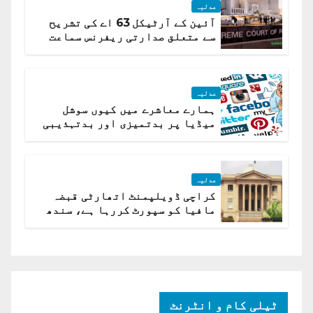
عدلیہ
آئین کے آرٹیکل 63 اے کی تشریح
سے متعلق صدارتی ریفرنس سماعت
کیلئے مقرر
عدلیہ
ہمارے معاشرے میں کیوں سوشل
میڈیا پر بدتمیزی اور بدتہذیبی
ہے؟ اسلام آباد ہائیکورٹ
عدلیہ
کراچی ڈویلپمنٹ اتھارٹی قبضہ
مافیا کو سپورٹ کررہا ہے، سندھ
ہائی کورٹ برہم
ٹیلی کام و انٹرنٹ