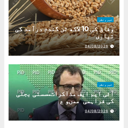
خبر و نظر
وفاق کی 10 لاکھ ٹن گندم درآمد کی
تیاری
04/08/2026
خبر و نظر
آئی ایم ایف مذاکرات..سستی بجلی
کی فراہمی ممںو ع
04/08/2026