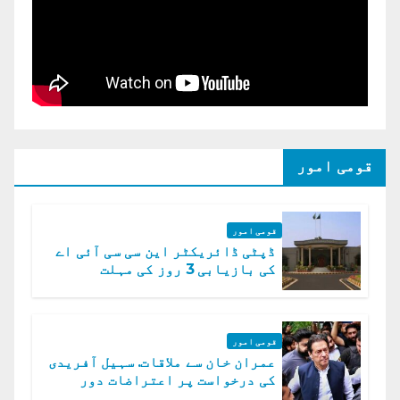
قومی امور
قومی امور
ڈپٹی ڈائریکٹر این سی سی آئی اے
کی بازیابی 3 روز کی مہلت
قومی امور
عمران خان سے ملاقات. سہیل آفریدی
کی درخواست پر اعتراضات دور