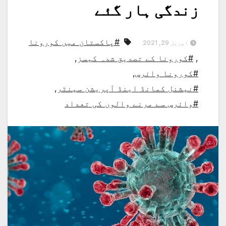
زندگی ہار گئے
#پاکستان میں کورونا
اپریل 29, 2021
,
#کورونا کے تصدیق شدہ کیسز
,
#کورونا وائرس
,
#نیشنل کمانڈ اینڈ آپریشن سینٹر
,
#وائرس سے مرنے والوں کی تعداد