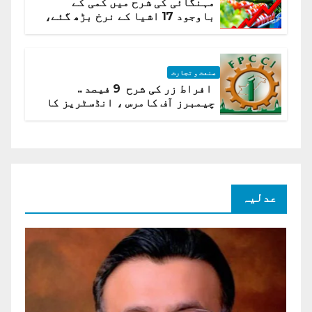
مہنگائی کی شرح میں کمی کے
باوجود 17 اشیا کے نرخ بڑھ گئے،
ادارہ شماریات
صنعت و تجارت
افراط زر کی شرح 9 فیصد ..
چیمبرز آف کامرس ، انڈسٹریز کا
شرح سود میں کمی کا مطالبہ
عدلیہ