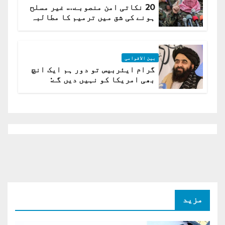
20 نکاتی امن منصوبے…. غیر مسلح
ہونے کی شق میں ترمیم کا مطالبہ
بین الاقوامی
گرام ایئربیس تو دور ہم ایک انچ
بھی امریکا کو نہیں دیں گے:
افغانستان کا دو ٹوک مؤقف
مزید