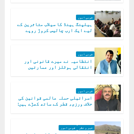
قومی امور
ہیلپنگ ہینڈ کا سیلاب متاثرین کے
لیے ایک ارب چالیس کروڑ روپے
امداد کا اعلان
قومی امور
انتظامیہ نے میرے قانونی اور
انتقالی ہوٹلز اور عمارتیں
مسمار کر دیں، ملک صدیق
قومی امور
اسرائیلی حملہ عالمی قوانین کی
خلاف ورزی، قطر کے ساتھ کھڑے ہیں:
دفتر خارجہ
خبر و نظر
قومی امور