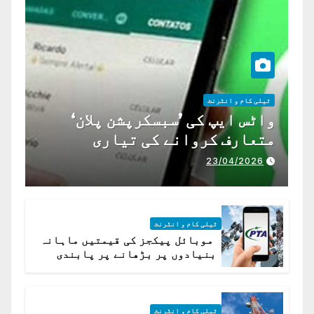
ٹیلی کام و انٹرنٹ
واٹس ایپ کی ’سبسکرپشن پلان‘
متعارف کروانے کی تیاری
23/04/2026
ٹیلی کام و انٹرنٹ
موبائل پیکجز کی قیمتیں ماہانہ
بنیادوں پر بڑھانے پر پابندی
ٹیلی کام و انٹرنٹ