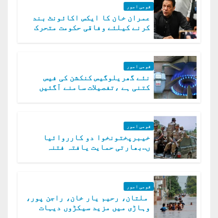
قومی امور
عمران خان کا ایکس اکائونٹ بند
کرنے کیلئے وفاقی حکومت متحرک
قومی امور
نئے گھریلوگیس کنکشن کی فیس
کتنی ہے ،تفصیلات سامنے آگئیں
قومی امور
خیبرپختونخوا دو کارروائیا
ں..بھارتی حمایت یافتہ فتنہ
الخوارج کے 31 دہشت گرد ہلاک
قومی امور
ملتان، رحیم یار خان، راجن پور،
وہاڑی میں مزید سیکڑوں دیہات
ڈوب گئے