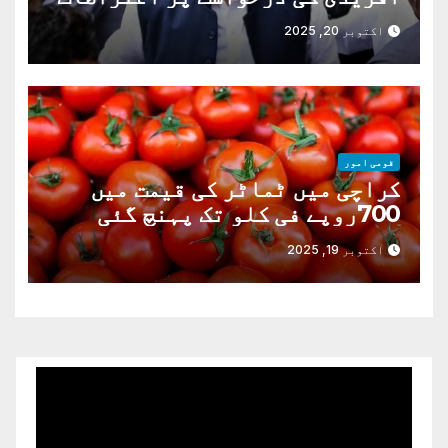
دور
اکتوبر 20, 2025
قومی امور
کراچی میں ٹماٹر کی قیمت میں
700روپے فی کلو تک پہنچ گئی
اکتوبر 19, 2025