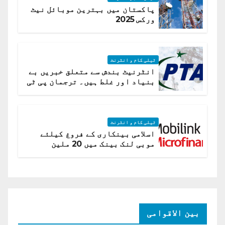
پاکستان میں بہترین موبائل نیٹ
ورکس 2025
ٹیلی کام و انٹرنٹ
انٹرنیٹ بندش سے متعلق خبریں بے
بنیاد اور غلط ہیں۔ ترجمان پی ٹی
اے
ٹیلی کام و انٹرنٹ
اسلامی بینکاری کے فروغ کیلئے
موبی لنک بینک میں 20 ملین
امریکی ڈالر کی سرمایہ کاری
بین الاقوامی