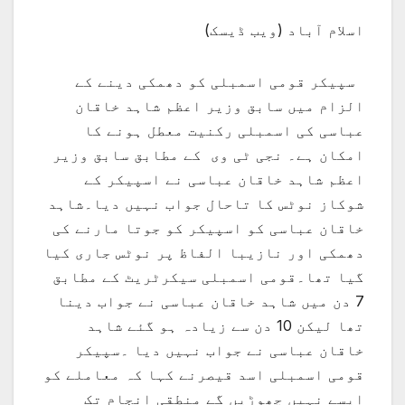
اسلام آباد (ویب ڈیسک)
سپیکر قومی اسمبلی کو دھمکی دینے کے
الزام میں سابق وزیر اعظم شاہد خاقان
عباسی کی اسمبلی رکنیت معطل ہونے کا
امکان ہے۔ نجی ٹی وی کے مطابق سابق وزیر
اعظم شاہد خاقان عباسی نے اسپیکر کے
شوکاز نوٹس کا تاحال جواب نہیں دیا۔شاہد
خاقان عباسی کو اسپیکر کو جوتا مارنے کی
دھمکی اور نازیبا الفاظ پر نوٹس جاری کیا
گیا تھا۔قومی اسمبلی سیکرٹریٹ کے مطابق
7 دن میں شاہد خاقان عباسی نے جواب دینا
تھا لیکن 10 دن سے زیادہ ہو گئے شاہد
خاقان عباسی نے جواب نہیں دیا ۔سپیکر
قومی اسمبلی اسد قیصرنے کہا کہ معاملے کو
ایسے نہیں چھوڑیں گے منطقی انجام تک