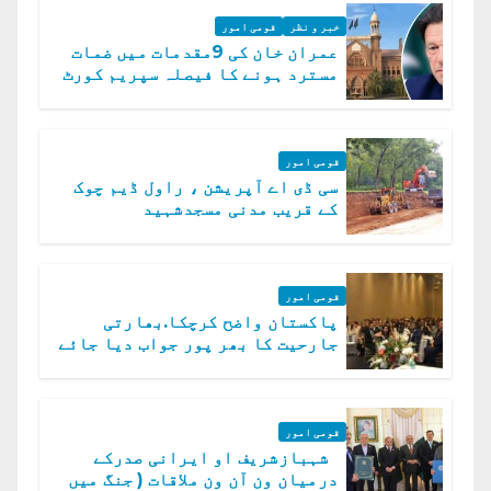
خبر و نظر
قومی امور
عمران خان کی 9مقدمات میں ضمات
مسترد ہونے کا فیصلہ سپریم کورٹ
میں چیلنج
قومی امور
سی ڈی اے آپریشن ، راول ڈیم چوک
کے قریب مدنی مسجدشہید
قومی امور
پاکستان واضح کرچکا.بھارتی
جارحیت کا بھر پور جواب دیا جائے
گا.سید عاصم منیر
قومی امور
شہبازشریف او ایرانی صدرکے
درمیان ون آن ون ملاقات ( جنگ میں