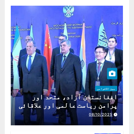
بین الاقوامی
افغانستان آزاد، متحد اور
پرامن ریاست عالمی اور علاقائی
تعاون کے لیے ناگزیر ہے
08/10/2025