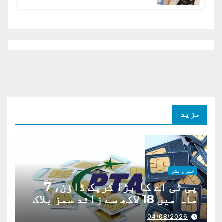
افغانستان کا دو ٹوک مؤقف
مزید
خبر و نظر
پی ٹی اے کا بڑا کریک ڈاؤن، 7
ماہ میں 18 لاکھ سے زائد سمز بلاک
04/08/2026