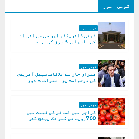
قومی امور
قومی امور
ڈپٹی ڈائریکٹر این سی سی آئی اے
کی بازیابی 3 روز کی مہلت
قومی امور
عمران خان سے ملاقات. سہیل آفریدی
کی درخواست پر اعتراضات دور
قومی امور
کراچی میں ٹماٹر کی قیمت میں
700روپے فی کلو تک پہنچ گئی