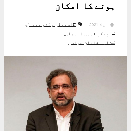
ہونے کا امکان
#اسمبلی رکنیت معطل
,
مئی 4, 2021
#سپیکر قومی اسمبلی
,
#شاہد خاقان عباسی