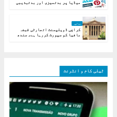
میڈیا پر بدتمیزی اور بدتہذیبی
ہے؟ اسلام آباد ہائیکورٹ
عدلیہ
کراچی ڈویلپمنٹ اتھارٹی قبضہ
مافیا کو سپورٹ کررہا ہے، سندھ
ہائی کورٹ برہم
ٹیلی کام و انٹرنٹ