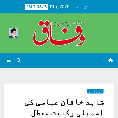
Ski
منگل. اگست 11th, 2026
7:06:17 PM
t
conten
قومی امور
شاہد خاقان عباسی کی
اسمبلی رکنیت معطل