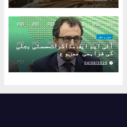
خبر و نظر
آئی ایم ایف مذاکرات..سستی بجلی
کی فراہمی ممںو ع
04/08/2026