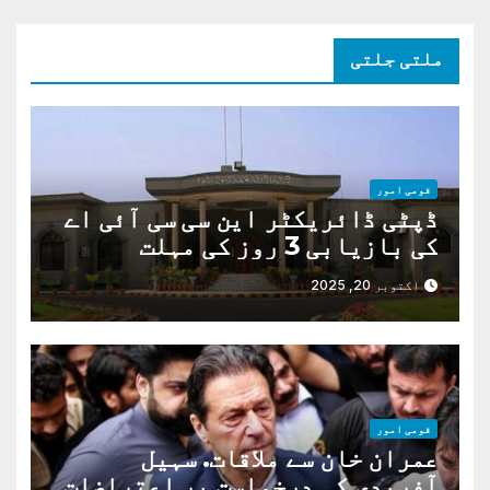
ملتی جلتی
قومی امور
ڈپٹی ڈائریکٹر این سی سی آئی اے
کی بازیابی 3 روز کی مہلت
اکتوبر 20, 2025
قومی امور
عمران خان سے ملاقات. سہیل
آفریدی کی درخواست پر اعتراضات