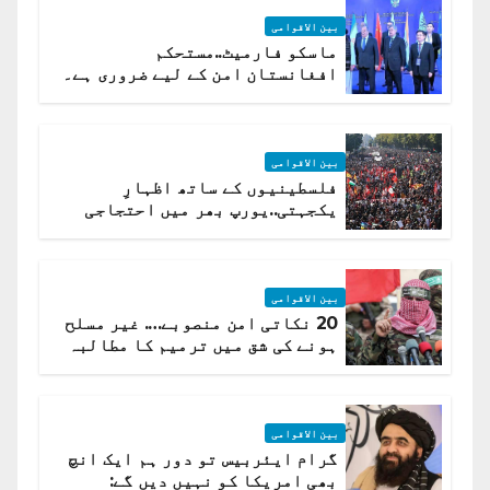
بین الاقوامی
ماسکو فارمیٹ..مستحکم
افغانستان امن کے لیے ضروری ہے۔
(روسی وزیرِ خارجہ )
بین الاقوامی
فلسطینیوں کے ساتھ اظہارِ
یکجہتی..یورپ بھر میں احتجاجی
لہر پھیل گئی
بین الاقوامی
20 نکاتی امن منصوبے…. غیر مسلح
ہونے کی شق میں ترمیم کا مطالبہ
بین الاقوامی
گرام ایئربیس تو دور ہم ایک انچ
بھی امریکا کو نہیں دیں گے: