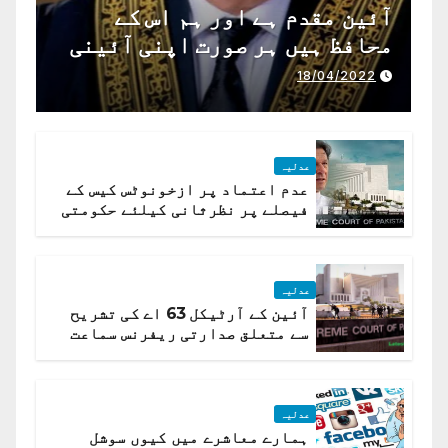
آئین مقدم ہے اور ہم اس کے
محافظ ہیں ہر صورت اپنی آئینی
ذمہ داری ادا کرینگے ، چیف
18/04/2022
جسٹس پاکستان
عدلیہ
عدم اعتماد پر ازخونوٹس کیس کے
فیصلے پر نظرثانی کیلئے حکومتی
تیار درخواست دائر نہ ہوسکی
عدلیہ
آئین کے آرٹیکل 63 اے کی تشریح
سے متعلق صدارتی ریفرنس سماعت
کیلئے مقرر
عدلیہ
ہمارے معاشرے میں کیوں سوشل