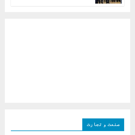
دو ٹوک حمایت پر اظہار شکریہ)
صنعت و تجارت