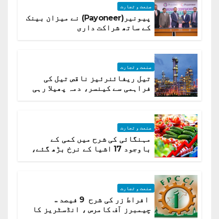
صنعت و تجارت
پیونیر(Payoneer) نے میزان بینک
کے ساتھ شراکت داری
صنعت و تجارت
تیل ریفائنرئیز ناقص تیل کی
فراہمی سے کینسر، دمہ پھیلا رہی
ہیں قائمہ کمیٹی میں انکشاف
صنعت و تجارت
مہنگائی کی شرح میں کمی کے
باوجود 17 اشیا کے نرخ بڑھ گئے،
ادارہ شماریات
صنعت و تجارت
افراط زر کی شرح 9 فیصد ..
چیمبرز آف کامرس ، انڈسٹریز کا