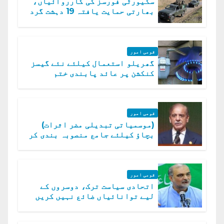
سکیورٹی فورسز کی کارروائیاں،
بھارتی حمایت یافتہ 19 دہشت گرد
ہلاک
قومی امور
گھریلو استعمال کیلئے نئے گیسز
کنکشن پر عائد پابندی ختم
قومی امور
(موسمیاتی تبدیلی مضر اثرات)
بچاؤ کیلئے جامع منصوبہ بندی کر
رہے ہیں: وزیراعظم
قومی امور
اتحادی سیاست ترک، دوسروں کے
لیے توانائیاں ضائع نہیں کریں
گے، حافظ نعیم الرحمن