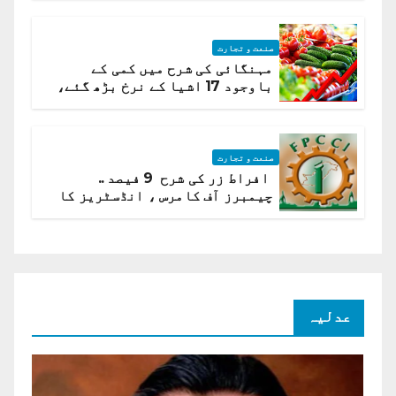
صنعت و تجارت
مہنگائی کی شرح میں کمی کے
باوجود 17 اشیا کے نرخ بڑھ گئے،
ادارہ شماریات
صنعت و تجارت
افراط زر کی شرح 9 فیصد ..
چیمبرز آف کامرس ، انڈسٹریز کا
شرح سود میں کمی کا مطالبہ
عدلیہ