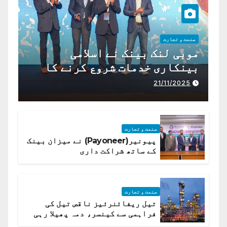
صنعت و تجارت
موبی لنک بینک نے اسلامی
بینکاری خدمات شروع کرنے کا
اعلان کیا ہے،
21/11/2025
صنعت و تجارت
پیونیر(Payoneer) نے میزان بینک
کے ساتھ شراکت داری
صنعت و تجارت
تیل ریفائنرئیز ناقص تیل کی
فراہمی سے کینسر، دمہ پھیلا رہی
ہیں قائمہ کمیٹی میں انکشاف