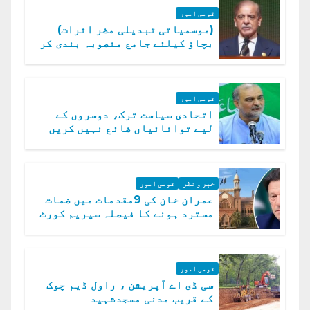
قومی امور
(موسمیاتی تبدیلی مضر اثرات)
بچاؤ کیلئے جامع منصوبہ بندی کر
رہے ہیں: وزیراعظم
قومی امور
اتحادی سیاست ترک، دوسروں کے
لیے توانائیاں ضائع نہیں کریں
گے، حافظ نعیم الرحمن
خبر و نظر
قومی امور
عمران خان کی 9مقدمات میں ضمات
مسترد ہونے کا فیصلہ سپریم کورٹ
میں چیلنج
قومی امور
سی ڈی اے آپریشن ، راول ڈیم چوک
کے قریب مدنی مسجدشہید