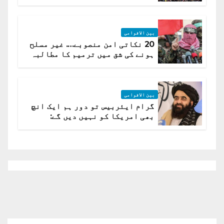
لہر پھیل گئی
بین الاقوامی
20 نکاتی امن منصوبے…. غیر مسلح
ہونے کی شق میں ترمیم کا مطالبہ
بین الاقوامی
گرام ایئربیس تو دور ہم ایک انچ
بھی امریکا کو نہیں دیں گے:
افغانستان کا دو ٹوک مؤقف