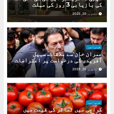
کی بازیابی 3 روز کی مہلت
اکتوبر 20, 2025
قومی امور
عمران خان سے ملاقات. سہیل
آفریدی کی درخواست پر اعتراضات
دور
اکتوبر 20, 2025
قومی امور
کراچی میں ٹماٹر کی قیمت میں