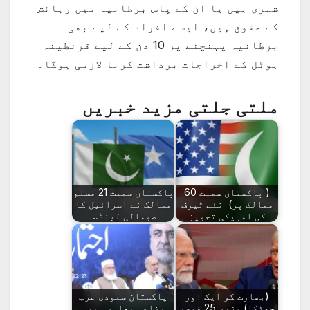
شہری ہیں یا ان کے پاس برطانیہ میں رہائش
کے حقوق ہیں، ایسے افراد کے لیے بھی
برطانیہ پہنچنے پر 10 دن کے لیے قرنطینہ
ہوٹل کے اخراجات برداشت کرنا لازمی ہوگا۔
ملتی جلتی مزید خبریں
( پاکستان سمیت 60
پاکستان سمیت 21 مسلم
ممالک پر) نئے ٹیرف
ممالک نے اسرائیل کا
کی امریکی تجویز
صومالی لینڈ…
(بھارت کو ایک اور
پاکستان سعودی عرب
جھٹکا) مزید 25 فیصد
دفاعی معاہدہ میں