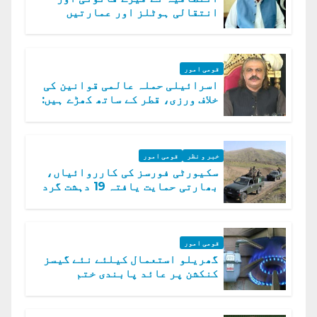
انتقالی ہوٹلز اور عمارتیں
مسمار کر دیں، ملک صدیق
قومی امور
اسرائیلی حملہ عالمی قوانین کی
خلاف ورزی، قطر کے ساتھ کھڑے ہیں:
دفتر خارجہ
خبر و نظر
قومی امور
سکیورٹی فورسز کی کارروائیاں،
بھارتی حمایت یافتہ 19 دہشت گرد
ہلاک
قومی امور
گھریلو استعمال کیلئے نئے گیسز
کنکشن پر عائد پابندی ختم