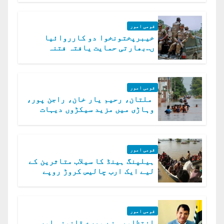
قومی امور
خیبرپختونخوا دو کارروائیا
ں..بھارتی حمایت یافتہ فتنہ
الخوارج کے 31 دہشت گرد ہلاک
قومی امور
ملتان، رحیم یار خان، راجن پور،
وہاڑی میں مزید سیکڑوں دیہات
ڈوب گئے
قومی امور
ہیلپنگ ہینڈ کا سیلاب متاثرین کے
لیے ایک ارب چالیس کروڑ روپے
امداد کا اعلان
قومی امور
انتظامیہ نے میرے قانونی اور