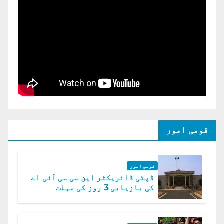
قومی امور
قومی امور
ڈپٹی ڈائریکٹر این سی سی آئی اے
کی بازیابی 3 روز کی مہلت