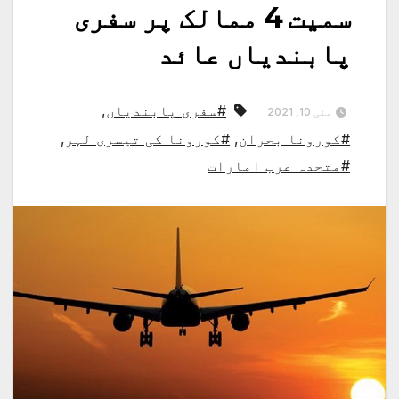
سمیت 4 ممالک پر سفری
پابندیاں عائد
#سفری پابندیاں
,
مئی 10, 2021
#کورونا بحران
,
#کورونا کی تیسری لہر
,
#متحدہ عرب امارات