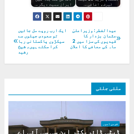
ٹیرف، اضافی…
ایران سمیت دیگر…
عیدالفطر: وزیراعلیٰ
ایک ارب روپے مل جائیں
پوسٹوں
عثمان بزدار کا
تو سعودی جیلوں سے
قیدیوں کی سزا میں 2
سیکڑوں پاکستانی رہا
کی
ماہ کی معافی کا اعلان
کرا سکتے ہیں، شیخ
رشید
نیویگیشن
ملتی جلتی
قومی امور
ڈپٹی ڈائریکٹر این سی سی آئی اے