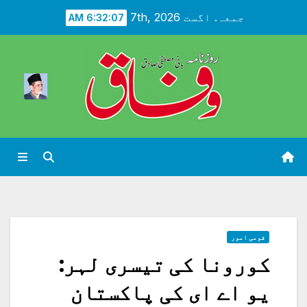
Ski
جمعہ. اگست 7th, 2026
6:32:09 AM
t
conten
قومی امور
کورونا کی تیسری لہر:
یو اے ای کی پاکستان