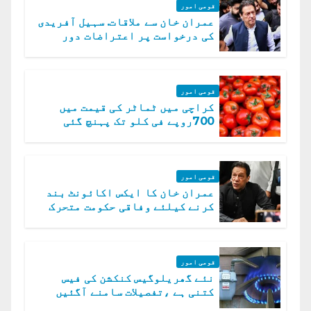
قومی امور
عمران خان سے ملاقات. سہیل آفریدی
کی درخواست پر اعتراضات دور
قومی امور
کراچی میں ٹماٹر کی قیمت میں
700روپے فی کلو تک پہنچ گئی
قومی امور
عمران خان کا ایکس اکائونٹ بند
کرنے کیلئے وفاقی حکومت متحرک
قومی امور
نئے گھریلوگیس کنکشن کی فیس
کتنی ہے ،تفصیلات سامنے آگئیں