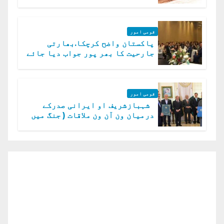
قومی امور
پاکستان واضح کرچکا.بھارتی
جارحیت کا بھر پور جواب دیا جائے
گا.سید عاصم منیر
قومی امور
شہبازشریف او ایرانی صدرکے
درمیان ون آن ون ملاقات ( جنگ میں
دو ٹوک حمایت پر اظہار شکریہ)