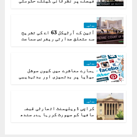
فیصلے پر نظرثانی کیلئے حکومتی
تیار درخواست دائر نہ ہوسکی
عدلیہ
آئین کے آرٹیکل 63 اے کی تشریح
سے متعلق صدارتی ریفرنس سماعت
کیلئے مقرر
عدلیہ
ہمارے معاشرے میں کیوں سوشل
میڈیا پر بدتمیزی اور بدتہذیبی
ہے؟ اسلام آباد ہائیکورٹ
عدلیہ
کراچی ڈویلپمنٹ اتھارٹی قبضہ
مافیا کو سپورٹ کررہا ہے، سندھ
ہائی کورٹ برہم