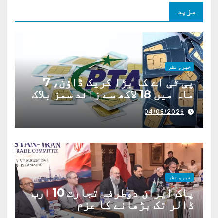
مزید
خبر و نظر
پی ٹی اے کا بڑا کریک ڈاؤن، 7
ماہ میں 18 لاکھ سے زائد سمز بلاک
04/08/2026
خبر و نظر
پاک ایران دوطرفہ تجارت 10 ارب
ڈالر تک بڑھانے کا عزم