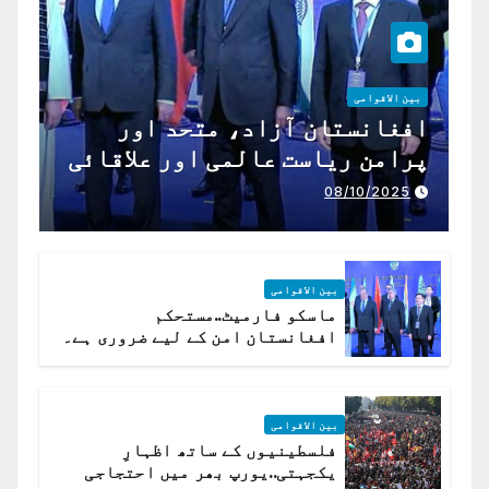
بین الاقوامی
افغانستان آزاد، متحد اور
پرامن ریاست عالمی اور علاقائی
تعاون کے لیے ناگزیر ہے
08/10/2025
بین الاقوامی
ماسکو فارمیٹ..مستحکم
افغانستان امن کے لیے ضروری ہے۔
(روسی وزیرِ خارجہ )
بین الاقوامی
فلسطینیوں کے ساتھ اظہارِ
یکجہتی..یورپ بھر میں احتجاجی