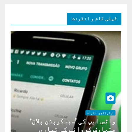
ٹیلی کام و انٹرنٹ
ٹیلی کام و انٹرنٹ
واٹس ایپ کی ’سبسکرپشن پلان‘
متعارف کروانے کی تیاری