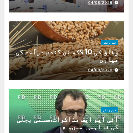
04/08/2026
خبر و نظر
وفاق کی 10 لاکھ ٹن گندم درآمد کی
تیاری
04/08/2026
خبر و نظر
آئی ایم ایف مذاکرات..سستی بجلی
کی فراہمی ممںو ع