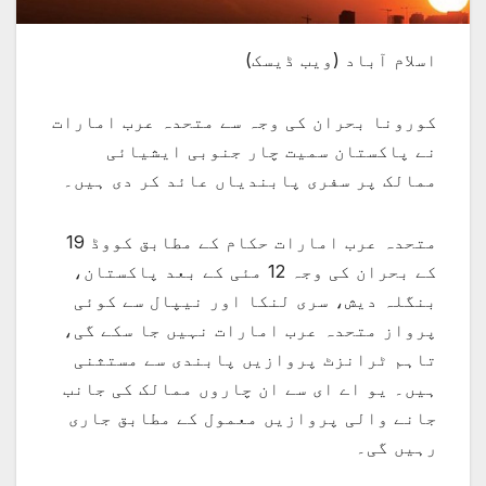
اسلام آباد (ویب ڈیسک)
کورونا بحران کی وجہ سے متحدہ عرب امارات
نے پاکستان سمیت چار جنوبی ایشیائی
ممالک پر سفری پابندیاں عائد کر دی ہیں۔
متحدہ عرب امارات حکام کے مطابق کووڈ 19
کے بحران کی وجہ 12 مئی کے بعد پاکستان،
بنگلہ دیش، سری لنکا اور نیپال سے کوئی
پرواز متحدہ عرب امارات نہیں جا سکے گی،
تاہم ٹرانزٹ پروازیں پابندی سے مستثنی
ہیں۔ یو اے ای سے ان چاروں ممالک کی جانب
جانے والی پروازیں معمول کے مطابق جاری
رہیں گی۔