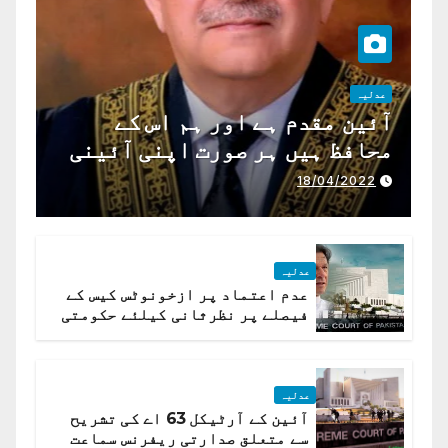
عدلیہ
آئین مقدم ہے اور ہم اس کے
محافظ ہیں ہر صورت اپنی آئینی
ذمہ داری ادا کرینگے ، چیف
18/04/2022
جسٹس پاکستان
عدلیہ
عدم اعتماد پر ازخونوٹس کیس کے
فیصلے پر نظرثانی کیلئے حکومتی
تیار درخواست دائر نہ ہوسکی
عدلیہ
آئین کے آرٹیکل 63 اے کی تشریح
سے متعلق صدارتی ریفرنس سماعت