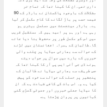
داری تھی۔ان کا کہنا تھا کہ تمام تر
مشکلات کے باوجود پاکستان نے بارڈر کے 90
فیصد حصے پر باڑ لگانے کا کام مکمل کر لیا
ہے۔ بارڈر مینجمنٹ میں مسلسل بہتری ہو
رہی ہے اور ہم پر امید ہیں کہ مستقبل قریب
میں اس کو مکمل طور پر محفوظ بنا دیا جائے
گا۔طالبان کے ہمراہ افغانستان میں لڑنے
کے حوالے سے بھارتی میڈیا پر چلنے والی
خبروں کے بارے میں سوال پر جواب دیتے
ہوئے ڈی جی آئی ایس پی آر کا کہنا تھا کہ
جس طریقے سے بھارتی میڈیا نے طالبان کے
پنجشیر پر حملے کے حوالے سے خود کو پیش
کیا ہے وہ اس بات کی کافی شہادت ہے کہ ان
کا میڈیا جعلی خبروں اور جھوٹی گھڑی گئی
کہانیوں پر پروان چڑھتا ہے.