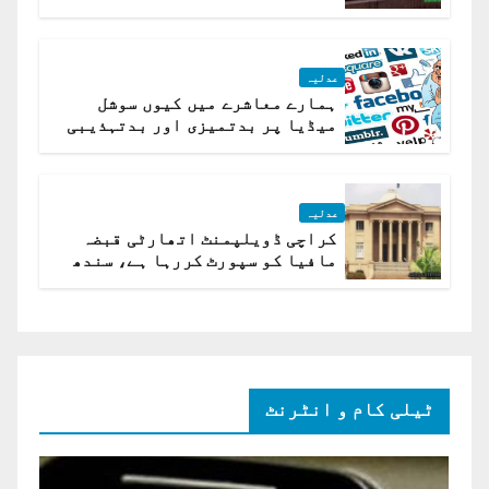
کیلئے مقرر
عدلیہ
ہمارے معاشرے میں کیوں سوشل
میڈیا پر بدتمیزی اور بدتہذیبی
ہے؟ اسلام آباد ہائیکورٹ
عدلیہ
کراچی ڈویلپمنٹ اتھارٹی قبضہ
مافیا کو سپورٹ کررہا ہے، سندھ
ہائی کورٹ برہم
ٹیلی کام و انٹرنٹ