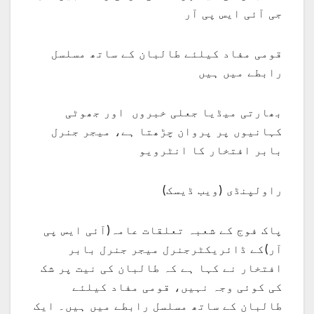
جی آئی ایس پی آر
قومی مفاد کیلئے طالبان کے ساتھ مسلسل
رابطے میں ہیں
بھارتی میڈیا جعلی خبروں اور جھوٹی
کہانیوں پر پروان چڑھتا ہے، میجر جنرل
بابر افتخار کا انٹرویو
راولپنڈی (ویب ڈیسک)
پاک فوج کے شعبہ تعلقات عامہ(آئی ایس پی
آر)کے ڈائریکٹرجنرل میجر جنرل بابر
افتخار نے کہا ہے کہ طالبان کی نیت پر شک
کی کوئی وجہ نہیں، قومی مفاد کیلئے
طالبان کے ساتھ مسلسل رابطے میں ہیں۔ ایک