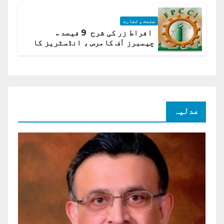
صنعت و تجارت
افراط زر کی شرح 9 فیصد ..
چیمبرز آف کامرس ، انڈسٹریز کا
شرح سود میں کمی کا مطالبہ
عدلیہ