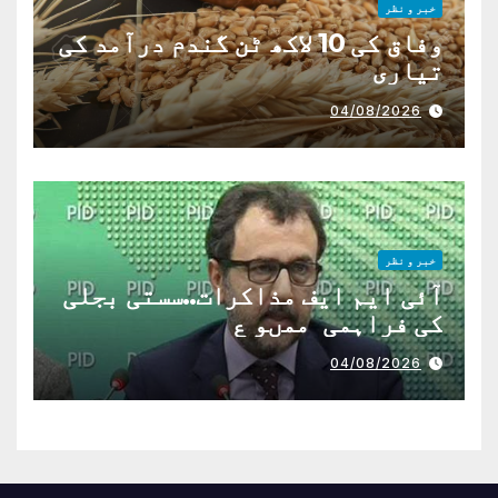
خبر و نظر
وفاق کی 10 لاکھ ٹن گندم درآمد کی
تیاری
04/08/2026
خبر و نظر
آئی ایم ایف مذاکرات..سستی بجلی
کی فراہمی ممںو ع
04/08/2026