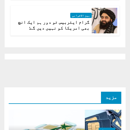
بین الاقوامی
گرام ایئربیس تو دور ہم ایک انچ
بھی امریکا کو نہیں دیں گے:
افغانستان کا دو ٹوک مؤقف
مزید