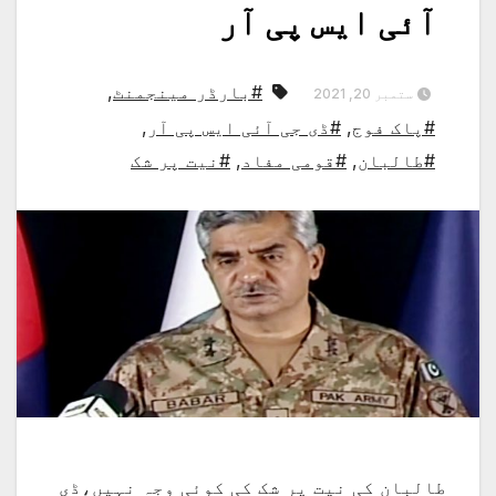
آئی ایس پی آر
#بارڈر مینجمنٹ
,
ستمبر 20, 2021
#پاک فوج
,
#ڈی جی آئی ایس پی آر
,
#طالبان
,
#قومی مفاد
,
#نیت پر شک
طالبان کی نیت پر شک کی کوئی وجہ نہیں،ڈی