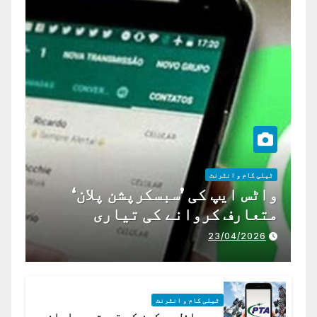
ٹیلی کام و انٹرنٹ
واٹس ایپ کی ’سبسکرپشن پلان‘
متعارف کروانے کی تیاری
23/04/2026
ٹیلی کام و انٹرنٹ
موبائل پیکجز کی قیمتیں ماہانہ