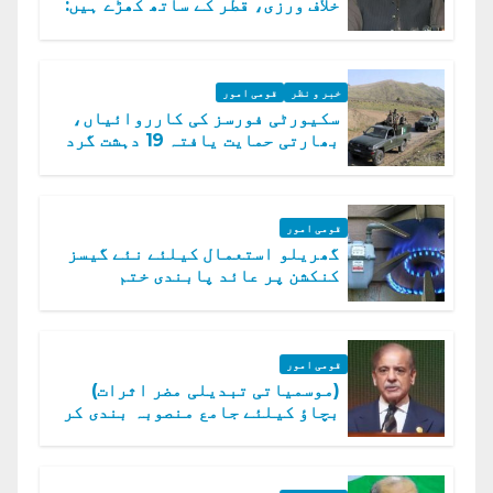
خلاف ورزی، قطر کے ساتھ کھڑے ہیں:
دفتر خارجہ
خبر و نظر
قومی امور
سکیورٹی فورسز کی کارروائیاں،
بھارتی حمایت یافتہ 19 دہشت گرد
ہلاک
قومی امور
گھریلو استعمال کیلئے نئے گیسز
کنکشن پر عائد پابندی ختم
قومی امور
(موسمیاتی تبدیلی مضر اثرات)
بچاؤ کیلئے جامع منصوبہ بندی کر
رہے ہیں: وزیراعظم