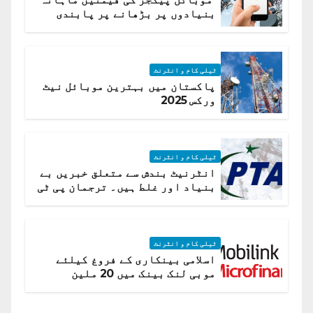
بنیادوں پر بڑھانے پر پابندی
ٹیلی کام و انٹرنٹ
پاکستان میں بہترین موبائل نیٹ
ورکس 2025
ٹیلی کام و انٹرنٹ
انٹرنیٹ بندش سے متعلق خبریں بے
بنیاد اور غلط ہیں۔ ترجمان پی ٹی
اے
ٹیلی کام و انٹرنٹ
اسلامی بینکاری کے فروغ کیلئے
موبی لنک بینک میں 20 ملین
امریکی ڈالر کی سرمایہ کاری