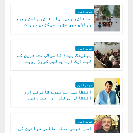
قومی امور
ملتان، رحیم یار خان، راجن پور،
وہاڑی میں مزید سیکڑوں دیہات
ڈوب گئے
قومی امور
ہیلپنگ ہینڈ کا سیلاب متاثرین کے
لیے ایک ارب چالیس کروڑ روپے
امداد کا اعلان
قومی امور
انتظامیہ نے میرے قانونی اور
انتقالی ہوٹلز اور عمارتیں
مسمار کر دیں، ملک صدیق
قومی امور
اسرائیلی حملہ عالمی قوانین کی