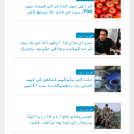
کراچی میں ٹماٹر کی قیمت میں
700روپے فی کلو تک پہنچ گئی
قومی امور
عمران خان کا ایکس اکائونٹ بند
کرنے کیلئے وفاقی حکومت متحرک
قومی امور
نئے گھریلوگیس کنکشن کی فیس
کتنی ہے ،تفصیلات سامنے آگئیں
قومی امور
خیبرپختونخوا دو کارروائیا
ں..بھارتی حمایت یافتہ فتنہ
الخوارج کے 31 دہشت گرد ہلاک