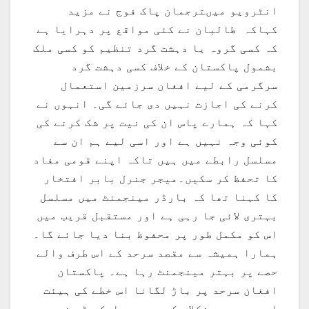
انٹرویو میںترجمان پاک فوج نے مزید
کہاکہ طالبان نے کئی مواقع پر دہرایا ہے
کہ کسی گروہ یا دہشت گرد تنظیم کو کسی ملک
بشمول پاکستان کے خلاف کسی دہشت گرد
سرگرمی کے لیے افغان سرزمین استعمال
کرنے کی اجازت نہیں دی جائے گی۔ انہوں نے
کہا کہ ہمارے پاس ان کی نیت پر شک کرنے کی
کوئی وجہ نہیں ہے اور اسی لیے ہم ان سے
مسلسل رابطے میں ہیں تاکہ اپنے قومی مفاد
کا تحفظ کر سکیں۔میجر جنرل بابر افتخار
کا کہنا تھا کہ بارڈر مینجمنٹ میں مسلسل
بہتری لائی جا رہی ہے اور مستقبل قریب میں
اس کو مکمل طور پر محفوظ بنا دیا جائے گا۔
ہمارا ہمیشہ سے مقصد سرحد کے اس طرف والے
حصے پر بہتر مینجمنٹ رہا ہے۔ پاکستان
افغان سرحد پر باڑ لگانا اس خطے کی ہیئت
اور دوسری مشکلات کی وجہ سے ایک بڑی ذمہ