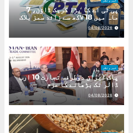
خبر و نظر
پی ٹی اے کا بڑا کریک ڈاؤن، 7
ماہ میں 18 لاکھ سے زائد سمز بلاک
04/08/2026
خبر و نظر
پاک ایران دوطرفہ تجارت 10 ارب
ڈالر تک بڑھانے کا عزم
04/08/2026