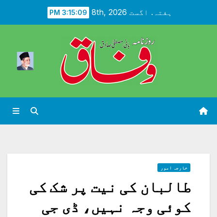
Ski
ہفتہ. اگست 8th, 2026
3:15:11 PM
t
conten
خارجہ امور
طالبان کی نیت پر شک کی
کوئی وجہ نہیں، ڈی جی