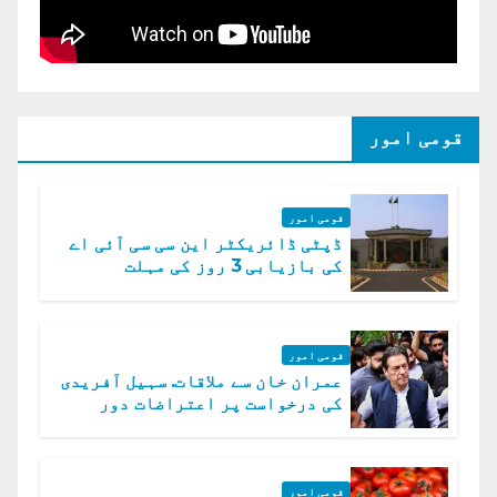
قومی امور
قومی امور
ڈپٹی ڈائریکٹر این سی سی آئی اے
کی بازیابی 3 روز کی مہلت
قومی امور
عمران خان سے ملاقات. سہیل آفریدی
کی درخواست پر اعتراضات دور
قومی امور