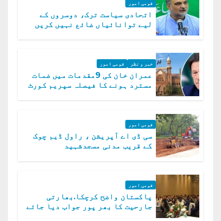
قومی امور
اتحادی سیاست ترک، دوسروں کے
لیے توانائیاں ضائع نہیں کریں
گے، حافظ نعیم الرحمن
خبر و نظر
قومی امور
عمران خان کی 9مقدمات میں ضمات
مسترد ہونے کا فیصلہ سپریم کورٹ
میں چیلنج
قومی امور
سی ڈی اے آپریشن ، راول ڈیم چوک
کے قریب مدنی مسجدشہید
قومی امور
پاکستان واضح کرچکا.بھارتی
جارحیت کا بھر پور جواب دیا جائے
گا.سید عاصم منیر