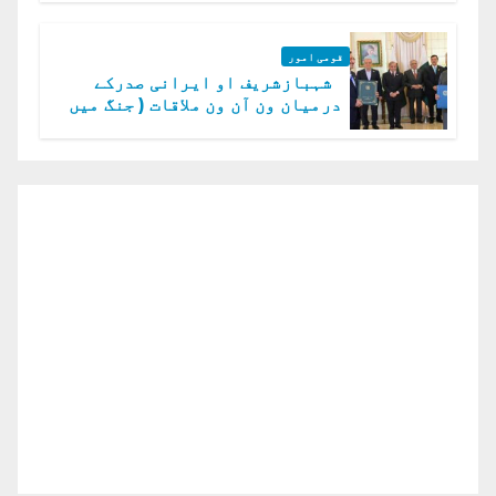
قومی امور
شہبازشریف او ایرانی صدرکے
درمیان ون آن ون ملاقات ( جنگ میں
دو ٹوک حمایت پر اظہار شکریہ)