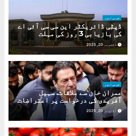
قومی امور
ڈپٹی ڈائریکٹر این سی سی آئی اے
کی بازیابی 3 روز کی مہلت
اکتوبر 20, 2025
قومی امور
عمران خان سے ملاقات. سہیل
آفریدی کی درخواست پر اعتراضات
دور
اکتوبر 20, 2025