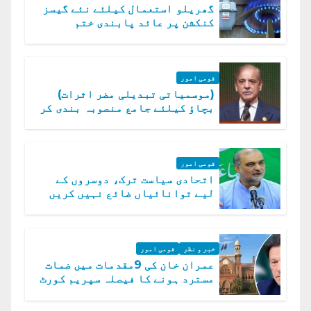
گھریلو استعمال کیلئے نئے گیسز
کنکشن پر عائد پابندی ختم
قومی امور
(موسمیاتی تبدیلی مضر اثرات)
بچاؤ کیلئے جامع منصوبہ بندی کر
رہے ہیں: وزیراعظم
قومی امور
اتحادی سیاست ترک، دوسروں کے
لیے توانائیاں ضائع نہیں کریں
گے، حافظ نعیم الرحمن
خبر و نظر
قومی امور
عمران خان کی 9مقدمات میں ضمات
مسترد ہونے کا فیصلہ سپریم کورٹ
میں چیلنج