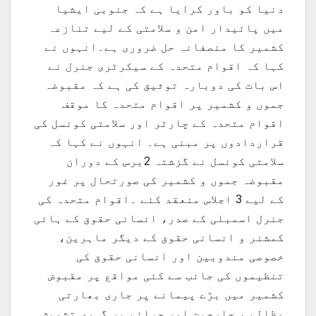
دنیا کو باور کرایا ہے کہ جنوبی ایشیا
میں پائیدار امن و سلامتی کے لیے تنازعہ
کشمیر کا منصفانہ حل ضروری ہے۔انہوں نے
کہا کہ اقوام متحدہ کے سیکرٹری جنرل نے
اس بات کی دوبارہ توثیق کی ہے کہ مقبوضہ
جموں و کشمیر پر اقوام متحدہ کا موقف
اقوام متحدہ کے چارٹر اور سلامتی کونسل کی
قراردادوں پر مبنی ہے۔ انہوں نے کہا کہ
سلامتی کونسل نے گزشتہ 2برس کے دوران
مقبوضہ جموں و کشمیر کی صورتحال پر غور
کے لیے 3 اجلاس منعقد کئے ۔اقوام متحدہ کی
جنرل اسمبلی کے صدر، انسانی حقوق کے ہائی
کمشنر و انسانی حقوق کے دیگر ماہرین،
خصوصی مندوبین اور انسانی حقوق کی
تنظیموں کی جانب سے کئی مواقع پر مقبوض
کشمیر میں بڑے پیمانے پر جاری بھارتی
مظالم ، جارحیت اور جرائم پر گہری تشویش