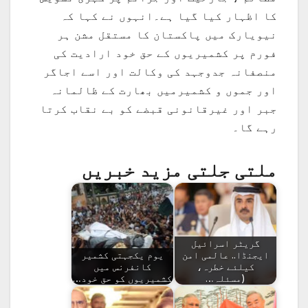
کا اظہار کیا گیا ہے۔انہوں نے کہا کہ
نیویارک میں پاکستان کا مستقل مشن ہر
فورم پر کشمیریوں کے حق خود ارادیت کی
منصفانہ جدوجہد کی وکالت اور اسے اجاگر
اور جموں و کشمیرمیں بھارت کے ظالمانہ
جبر اور غیرقانونی قبضے کو بے نقاب کرتا
رہے گا۔
ملتی جلتی مزید خبریں
گریٹر اسرائیل
ایجنڈا.. عالمی امن
یوم یکجہتی کشمیر
کیلئے خطرہ،
کانفرنس میں
(مسئلہ…
کشمیریوں کو حق خود…