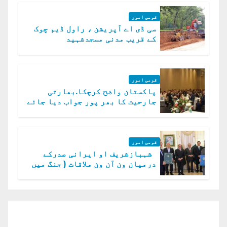
قومی امور
سی ڈی اے آپریشن ، راول ڈیم چوک
کے قریب مدنی مسجدشہید
قومی امور
پاکستان واضح کرچکا.بھارتی
جارحیت کا بھر پور جواب دیا جائے
گا.سید عاصم منیر
قومی امور
شہبازشریف او ایرانی صدرکے
درمیان ون آن ون ملاقات ( جنگ میں
دو ٹوک حمایت پر اظہار شکریہ)