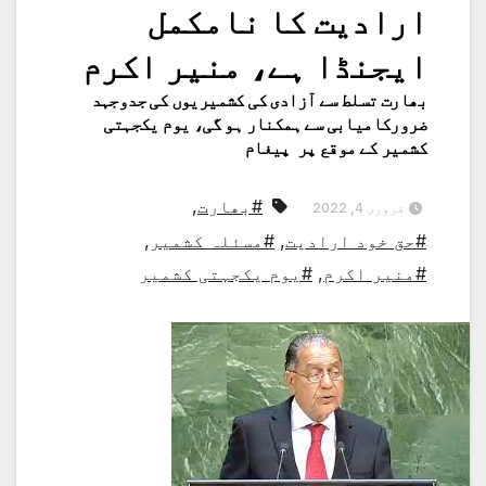
ارادیت کا نامکمل
ایجنڈا ہے، منیر اکرم
بھارت تسلط سے آزادی کی کشمیریوں کی جدوجہد
ضرورکامیابی سے ہمکنار ہو گی، یوم یکجہتی
کشمیر کے موقع پر پیغام
#بھارت
,
فروری 4, 2022
#حق خود ارادیت
,
#مسئلہ کشمیر
,
#منیر اکرم
,
#یوم یکجہتی کشمیر