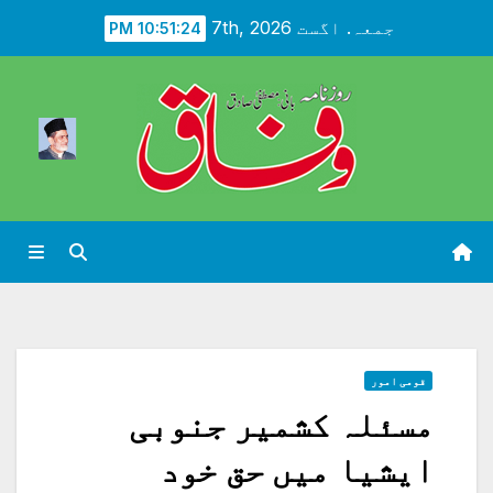
Ski
جمعہ. اگست 7th, 2026
10:51:25 PM
t
conten
قومی امور
مسئلہ کشمیر جنوبی
ایشیا میں حق خود