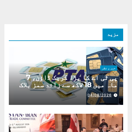
مزید
خبر و نظر
پی ٹی اے کا بڑا کریک ڈاؤن، 7
ماہ میں 18 لاکھ سے زائد سمز بلاک
04/08/2026