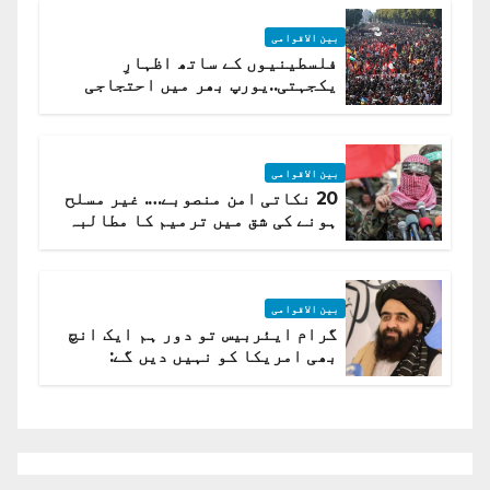
بین الاقوامی
فلسطینیوں کے ساتھ اظہارِ
یکجہتی..یورپ بھر میں احتجاجی
لہر پھیل گئی
بین الاقوامی
20 نکاتی امن منصوبے…. غیر مسلح
ہونے کی شق میں ترمیم کا مطالبہ
بین الاقوامی
گرام ایئربیس تو دور ہم ایک انچ
بھی امریکا کو نہیں دیں گے:
افغانستان کا دو ٹوک مؤقف