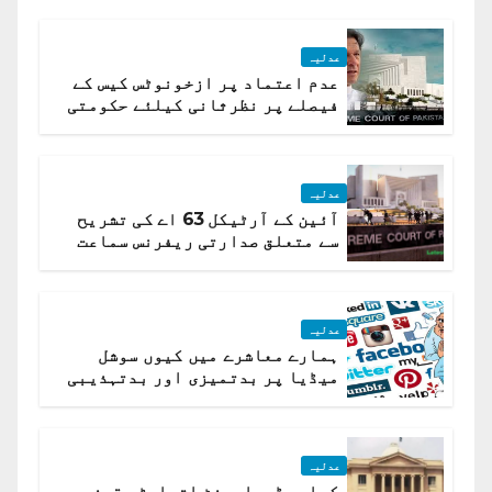
عدلیہ
عدم اعتماد پر ازخونوٹس کیس کے
فیصلے پر نظرثانی کیلئے حکومتی
تیار درخواست دائر نہ ہوسکی
عدلیہ
آئین کے آرٹیکل 63 اے کی تشریح
سے متعلق صدارتی ریفرنس سماعت
کیلئے مقرر
عدلیہ
ہمارے معاشرے میں کیوں سوشل
میڈیا پر بدتمیزی اور بدتہذیبی
ہے؟ اسلام آباد ہائیکورٹ
عدلیہ
کراچی ڈویلپمنٹ اتھارٹی قبضہ