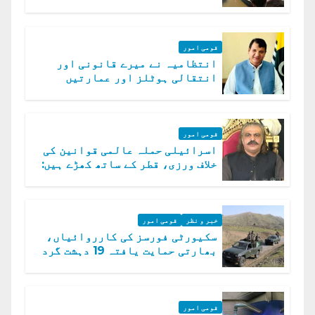
امداد کا اعلان
قومی امور
انتظامیہ نے میرے قانونی اور
انتقالی ہوٹلز اور عمارتیں
مسمار کر دیں، ملک صدیق
قومی امور
اسرائیلی حملہ عالمی قوانین کی
خلاف ورزی، قطر کے ساتھ کھڑے ہیں:
دفتر خارجہ
خبر و نظر
قومی امور
سکیورٹی فورسز کی کارروائیاں،
بھارتی حمایت یافتہ 19 دہشت گرد
ہلاک
قومی امور