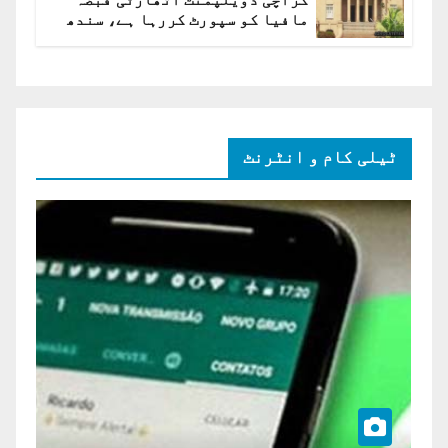
مافیا کو سپورٹ کررہا ہے، سندھ
ہائی کورٹ برہم
ٹیلی کام و انٹرنٹ