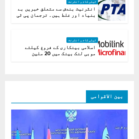
ٹیلی کام و انٹرنٹ
انٹرنیٹ بندش سے متعلق خبریں بے
بنیاد اور غلط ہیں۔ ترجمان پی ٹی
اے
ٹیلی کام و انٹرنٹ
اسلامی بینکاری کے فروغ کیلئے
موبی لنک بینک میں 20 ملین
امریکی ڈالر کی سرمایہ کاری
بین الاقوامی