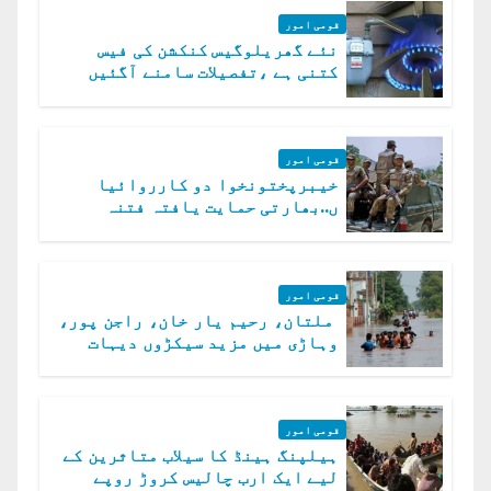
قومی امور
نئے گھریلوگیس کنکشن کی فیس
کتنی ہے ،تفصیلات سامنے آگئیں
قومی امور
خیبرپختونخوا دو کارروائیا
ں..بھارتی حمایت یافتہ فتنہ
الخوارج کے 31 دہشت گرد ہلاک
قومی امور
ملتان، رحیم یار خان، راجن پور،
وہاڑی میں مزید سیکڑوں دیہات
ڈوب گئے
قومی امور
ہیلپنگ ہینڈ کا سیلاب متاثرین کے
لیے ایک ارب چالیس کروڑ روپے