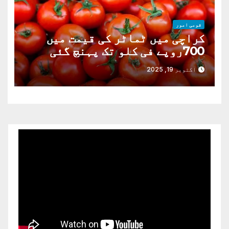
قومی امور
کراچی میں ٹماٹر کی قیمت میں
700روپے فی کلو تک پہنچ گئی
اکتوبر 19, 2025