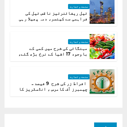
صنعت و تجارت
تیل ریفائنرئیز ناقص تیل کی
فراہمی سے کینسر، دمہ پھیلا رہی
ہیں قائمہ کمیٹی میں انکشاف
صنعت و تجارت
مہنگائی کی شرح میں کمی کے
باوجود 17 اشیا کے نرخ بڑھ گئے،
ادارہ شماریات
صنعت و تجارت
افراط زر کی شرح 9 فیصد ..
چیمبرز آف کامرس ، انڈسٹریز کا
شرح سود میں کمی کا مطالبہ