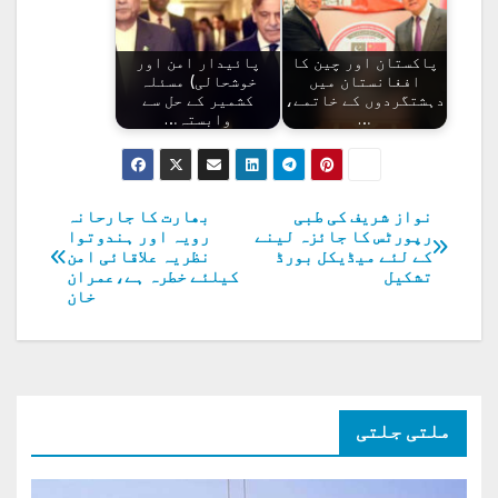
پاکستان اور چین کا
پائیدار امن اور
افغانستان میں
خوشحالی) مسئلہ
دہشتگردوں کے خاتمے،
کشمیر کے حل سے
…
وابستہ…
نواز شریف کی طبی
بھارت کا جارحانہ
پوسٹوں
رپورٹس کا جائزہ لینے
رویہ اور ہندوتوا
کے لئے میڈیکل بورڈ
نظریہ علاقائی امن
کی
تشکیل
کیلئے خطرہ ہے،عمران
خان
نیویگیشن
ملتی جلتی