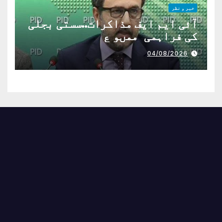
خبر و نظر
آئی ایم ایف مذاکرات..سستی بجلی
کی فراہمی ممںو ع
04/08/2026