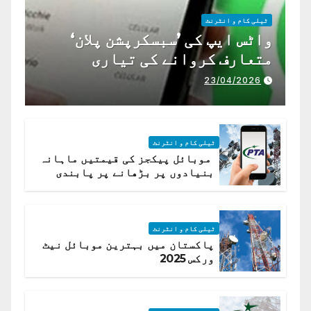
ٹیلی کام و انٹرنٹ
واٹس ایپ کی ’سبسکرپشن پلان‘
متعارف کروانے کی تیاری
23/04/2026
ٹیلی کام و انٹرنٹ
موبائل پیکجز کی قیمتیں ماہانہ
بنیادوں پر بڑھانے پر پابندی
ٹیلی کام و انٹرنٹ
پاکستان میں بہترین موبائل نیٹ
ورکس 2025