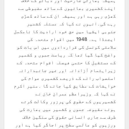
ہمیشہ بھارتی جارحیت اور دبائو کے خلاف
اپنے کشمیری بھائیوں کے ساتھ مضبوطی سے
کھڑی رہی ہے اور ہمیشہ ان کے ساتھ کھڑی
رہے گی۔انہوں نے کہا کہ مسئلہ کشمیر
جنوبی ایشیا میں حق خود ارادیت کا نامکمل
ایجنڈا ہے۔ 1948 میں اقوام متحدہ کی
سلامتی کونسل کی قراردادوں میں اس بات کو
واضح کیا گیا تھا کہ ریاست جموں و کشمیر
کے مستقبل کا حتمی فیصلہ اقوام متحدہ کے
زیراہتمام آزادانہ اور غیر جانبدارانہ
استصواب رائے کے ذریعے کشمیری عوام کی
خواہشات کے مطابق کیا جائے گا ۔منیر اکرم
نے کہا کہ وزیراعظم عمران خان نے
کشمیریوں کے حقوق کی پرزور وکالت کرتے
ہوئے مقبوضہ جموں و کشمیر میں بھارت کی
طرف سے جاری انسانی حقوق کی سنگین خلاف
ورزیوں کو عالمی سطح پر اجاگر کیا ہے اور