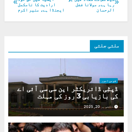
رہا ہے، مولانا فضل
ارادیت کا نامکمل
کی
الرحمان
ایجنڈا ہے، منیر اکرم
نیویگیشن
ملتی جلتی
قومی امور
ڈپٹی ڈائریکٹر این سی سی آئی اے
کی بازیابی 3 روز کی مہلت
اکتوبر 20, 2025