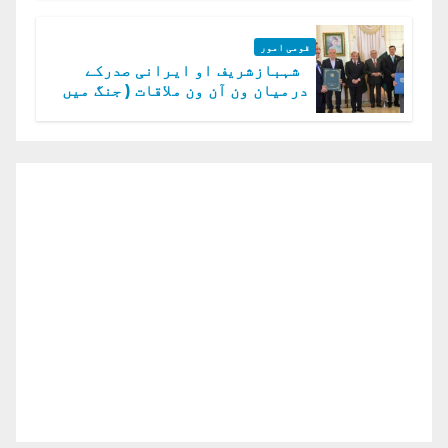
قومی امور
شہبازشریف او ایرانی صدرکے
درمیان ون آن ون ملاقات ( جنگ میں
دو ٹوک حمایت پر اظہار شکریہ)