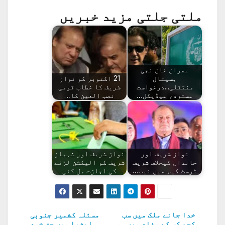
ملتی جلتی مزید خبریں
عمران خان نجی
ہسپتال
21 اکتوبر کو نواز
منتقلی...درخواست
شریف کا خطاب قومی
مسترد، میڈیکل…
نصب العین کا…
نواز شریف اور
نواز شریف اور شہباز
خاندان کیخلاف شریف
شریف کو الیکشن لڑنے
ٹرسٹ کیس میں نیب…
کی اجازت مل گئی
خدا جانے ملک میں سب
مسئلہ کشمیر جنوبی
پوسٹوں
کچھ کس کے مفاد میں ہو
ایشیا میں حق خود