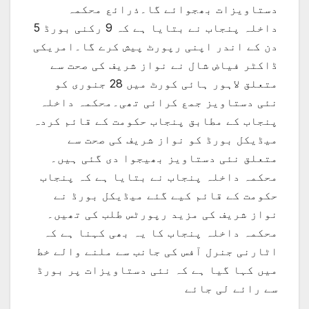
دستاویزات بھجوائے گا۔ذرائع محکمہ
داخلہ پنجاب نے بتایا ہے کہ 9 رکنی بورڈ 5
دن کے اندر اپنی رپورٹ پیش کرے گا۔امریکی
ڈاکٹر فیاض شال نے نواز شریف کی صحت سے
متعلق لاہور ہائی کورٹ میں 28 جنوری کو
نئی دستاویز جمع کرائی تھی۔محکمہ داخلہ
پنجاب کے مطابق پنجاب حکومت کے قائم کردہ
میڈیکل بورڈ کو نواز شریف کی صحت سے
متعلق نئی دستاویز بھیجوا دی گئی ہیں۔
محکمہ داخلہ پنجاب نے بتایا ہے کہ پنجاب
حکومت کے قائم کیے گئے میڈیکل بورڈ نے
نواز شریف کی مزید رپورٹس طلب کی تھیں۔
محکمہ داخلہ پنجاب کا یہ بھی کہنا ہے کہ
اٹارنی جنرل آفس کی جانب سے ملنے والے خط
میں کہا گیا ہے کہ نئی دستاویزات پر بورڈ
سے رائے لی جائے