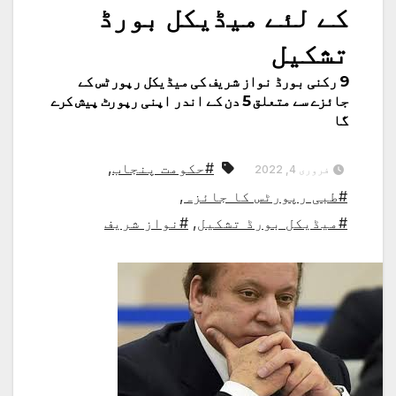
کے لئے میڈیکل بورڈ
تشکیل
9 رکنی بورڈ نواز شریف کی میڈیکل رپورٹس کے
جائزے سے متعلق 5 دن کے اندر اپنی رپورٹ پیش کرے
گا
#حکومت پنجاب
,
فروری 4, 2022
#طبی رپورٹس کا جائزہ
,
#میڈیکل بورڈ تشکیل
,
#نواز شریف