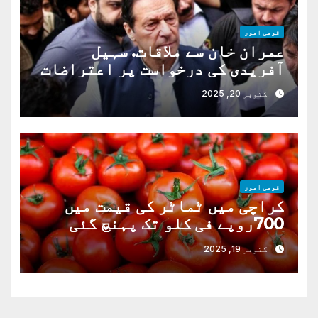
قومی امور
عمران خان سے ملاقات. سہیل
آفریدی کی درخواست پر اعتراضات
دور
اکتوبر 20, 2025
قومی امور
کراچی میں ٹماٹر کی قیمت میں
700روپے فی کلو تک پہنچ گئی
اکتوبر 19, 2025