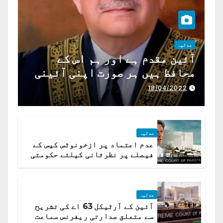
عدلیہ
آئین مقدم ہے اور ہم اس کے
محافظ ہیں ہر صورت اپنی آئینی
ذمہ داری ادا کرینگے ، چیف
18/04/2022
جسٹس پاکستان
عدلیہ
عدم اعتماد پر ازخونوٹس کیس کے
فیصلے پر نظرثانی کیلئے حکومتی
تیار درخواست دائر نہ ہوسکی
عدلیہ
آئین کے آرٹیکل 63 اے کی تشریح
سے متعلق صدارتی ریفرنس سماعت