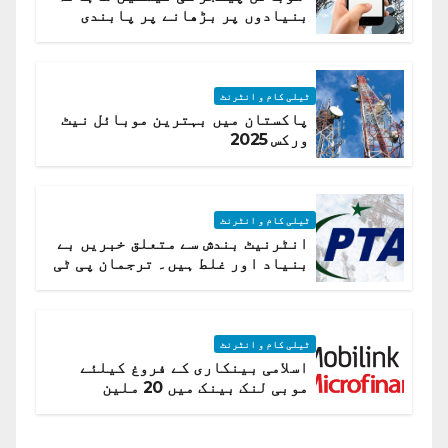
بنیادوں پر بڑھانے پر پابندی
ٹیلی کام و انٹرنٹ
پاکستان میں بہترین موبائل نیٹ
ورکس 2025
ٹیلی کام و انٹرنٹ
انٹرنیٹ بندش سے متعلق خبریں بے
بنیاد اور غلط ہیں۔ ترجمان پی ٹی
اے
ٹیلی کام و انٹرنٹ
اسلامی بینکاری کے فروغ کیلئے
موبی لنک بینک میں 20 ملین
امریکی ڈالر کی سرمایہ کاری