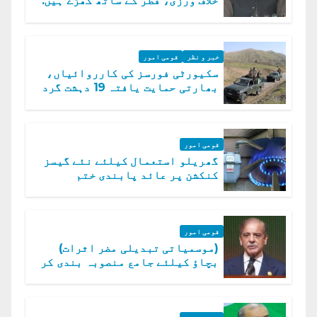
خلاف ورزی، قطر کے ساتھ کھڑے ہیں:
دفتر خارجہ
خبر و نظر
قومی امور
سکیورٹی فورسز کی کارروائیاں،
بھارتی حمایت یافتہ 19 دہشت گرد
ہلاک
قومی امور
گھریلو استعمال کیلئے نئے گیسز
کنکشن پر عائد پابندی ختم
قومی امور
(موسمیاتی تبدیلی مضر اثرات)
بچاؤ کیلئے جامع منصوبہ بندی کر
رہے ہیں: وزیراعظم