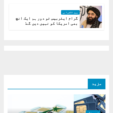
بین الاقوامی
گرام ایئربیس تو دور ہم ایک انچ
بھی امریکا کو نہیں دیں گے:
افغانستان کا دو ٹوک مؤقف
مزید
خبر و نظر