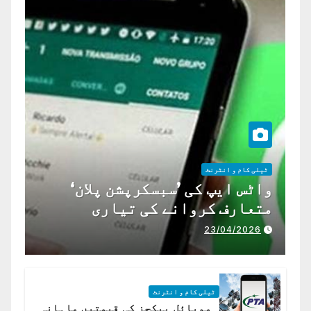
ٹیلی کام و انٹرنٹ
واٹس ایپ کی ’سبسکرپشن پلان‘
متعارف کروانے کی تیاری
23/04/2026
ٹیلی کام و انٹرنٹ
موبائل پیکجز کی قیمتیں ماہانہ