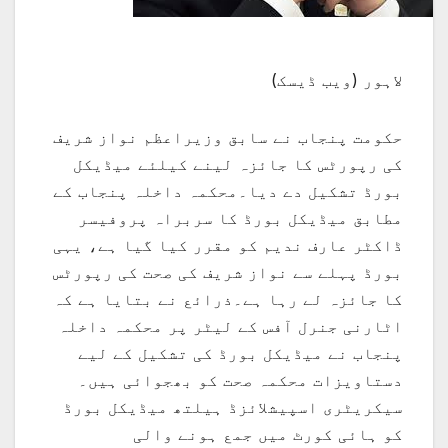
لاہور (ویب ڈیسک)
حکومت پنجاب نے سابق وزیراعظم نواز شریف
کی رپورٹس کا جائزہ لینے کیلئے میڈیکل
بورڈ تشکیل دے دیا۔محکمہ داخلہ پنجاب کے
مطابق میڈیکل بورڈ کا سربراہ پروفیسر
ڈاکٹر عارف ندیم کو مقرر کیا گیا ہے، یہی
بورڈ پہلے سے نواز شریف کی صحت کی رپورٹس
کا جائزہ لے رہا ہے۔ذرائع نے بتایا ہے کہ
اٹارنی جنرل آفس کے لیٹر پر محکمہ داخلہ
پنجاب نے میڈیکل بورڈ کی تشکیل کے لیے
دستاویزات محکمہ صحت کو بھجوائی ہیں۔
سیکریٹری اسپیشلائزڈ ہیلتھ میڈیکل بورڈ
کو ہائی کورٹ میں جمع ہونے والی