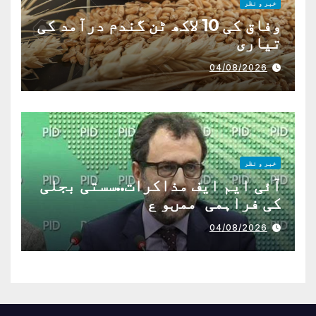
خبر و نظر
وفاق کی 10 لاکھ ٹن گندم درآمد کی
تیاری
04/08/2026
خبر و نظر
آئی ایم ایف مذاکرات..سستی بجلی
کی فراہمی ممںو ع
04/08/2026