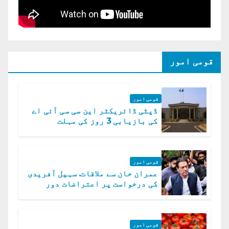
قومی امور
قومی امور
ڈپٹی ڈائریکٹر این سی سی آئی اے
کی بازیابی 3 روز کی مہلت
قومی امور
عمران خان سے ملاقات. سہیل آفریدی
کی درخواست پر اعتراضات دور
قومی امور