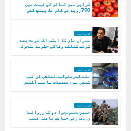
کراچی میں ٹماٹر کی قیمت میں
700روپے فی کلو تک پہنچ گئی
قومی امور
عمران خان کا ایکس اکائونٹ بند
کرنے کیلئے وفاقی حکومت متحرک
قومی امور
نئے گھریلوگیس کنکشن کی فیس
کتنی ہے ،تفصیلات سامنے آگئیں
قومی امور
خیبرپختونخوا دو کارروائیا
ں..بھارتی حمایت یافتہ فتنہ
الخوارج کے 31 دہشت گرد ہلاک