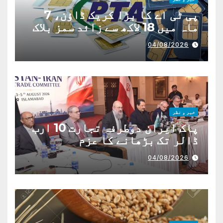
پی ٹی اے کا بڑا کریک ڈاؤن، 7
ماہ میں 18 لاکھ سے زائد سمز بلاک
04/08/2026
خبر و نظر
پاک ایران دوطرفہ تجارت 10 ارب
ڈالر تک بڑھانے کا عزم
04/08/2026