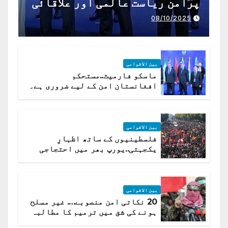
پرامن ریاست عالمی اور علاقائی
تعاون کے لیے ناگزیر ہے
08/10/2025
بین الاقوامی
ماسکو فارمیٹ..مستحکم
افغانستان امن کے لیے ضروری ہے۔
(روسی وزیرِ خارجہ )
بین الاقوامی
فلسطینیوں کے ساتھ اظہارِ
یکجہتی..یورپ بھر میں احتجاجی
لہر پھیل گئی
بین الاقوامی
20 نکاتی امن منصوبے…. غیر مسلح
ہونے کی شق میں ترمیم کا مطالبہ