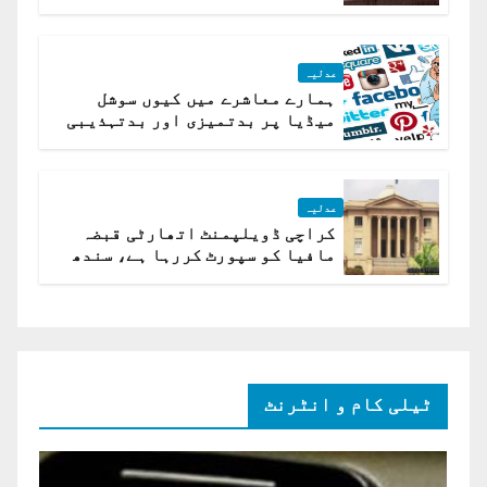
کیلئے مقرر
عدلیہ
ہمارے معاشرے میں کیوں سوشل
میڈیا پر بدتمیزی اور بدتہذیبی
ہے؟ اسلام آباد ہائیکورٹ
عدلیہ
کراچی ڈویلپمنٹ اتھارٹی قبضہ
مافیا کو سپورٹ کررہا ہے، سندھ
ہائی کورٹ برہم
ٹیلی کام و انٹرنٹ