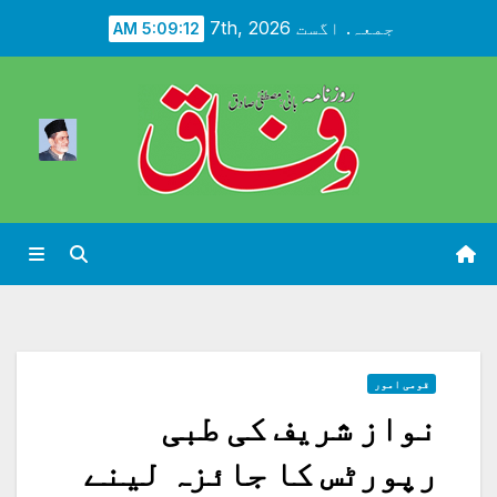
Ski
جمعہ. اگست 7th, 2026
5:09:13 AM
t
conten
قومی امور
نواز شریف کی طبی
رپورٹس کا جائزہ لینے