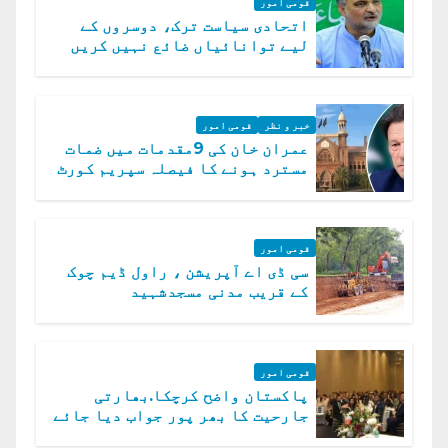
قومی امور
اتحادی سیاست ترک، دوسروں کے
لیے توانائیاں ضائع نہیں کریں
گے، حافظ نعیم الرحمن
خبر و نظر
قومی امور
عمران خان کی 9مقدمات میں ضمات
مسترد ہونے کا فیصلہ سپریم کورٹ
میں چیلنج
قومی امور
سی ڈی اے آپریشن ، راول ڈیم چوک
کے قریب مدنی مسجدشہید
قومی امور
پاکستان واضح کرچکا.بھارتی
جارحیت کا بھر پور جواب دیا جائے
گا.سید عاصم منیر