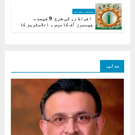
صنعت و تجارت
افراط زر کی شرح 9 فیصد ..
چیمبرز آف کامرس ، انڈسٹریز کا
شرح سود میں کمی کا مطالبہ
عدلیہ