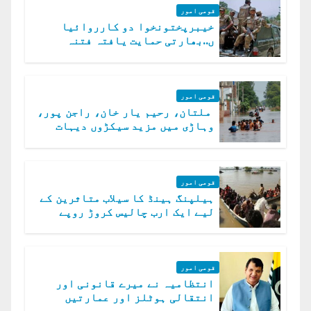
قومی امور
خیبرپختونخوا دو کارروائیا
ں..بھارتی حمایت یافتہ فتنہ
الخوارج کے 31 دہشت گرد ہلاک
قومی امور
ملتان، رحیم یار خان، راجن پور،
وہاڑی میں مزید سیکڑوں دیہات
ڈوب گئے
قومی امور
ہیلپنگ ہینڈ کا سیلاب متاثرین کے
لیے ایک ارب چالیس کروڑ روپے
امداد کا اعلان
قومی امور
انتظامیہ نے میرے قانونی اور
انتقالی ہوٹلز اور عمارتیں