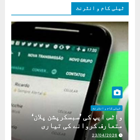
ٹیلی کام و انٹرنٹ
ٹیلی کام و انٹرنٹ
واٹس ایپ کی ’سبسکرپشن پلان‘
متعارف کروانے کی تیاری
23/04/2026