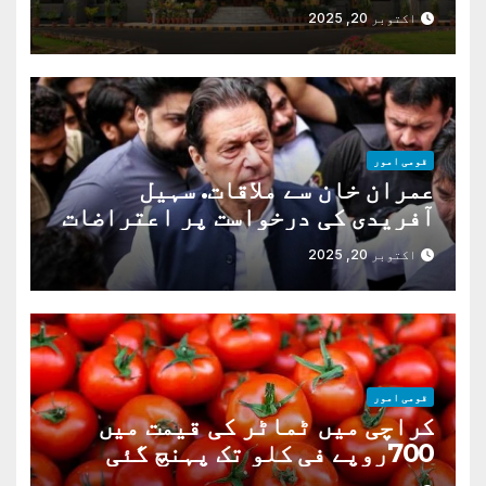
اکتوبر 20, 2025
قومی امور
عمران خان سے ملاقات. سہیل
آفریدی کی درخواست پر اعتراضات
دور
اکتوبر 20, 2025
قومی امور
کراچی میں ٹماٹر کی قیمت میں
700روپے فی کلو تک پہنچ گئی