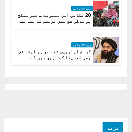
بین الاقوامی
20 نکاتی امن منصوبے…. غیر مسلح
ہونے کی شق میں ترمیم کا مطالبہ
بین الاقوامی
گرام ایئربیس تو دور ہم ایک انچ
بھی امریکا کو نہیں دیں گے:
افغانستان کا دو ٹوک مؤقف
مزید