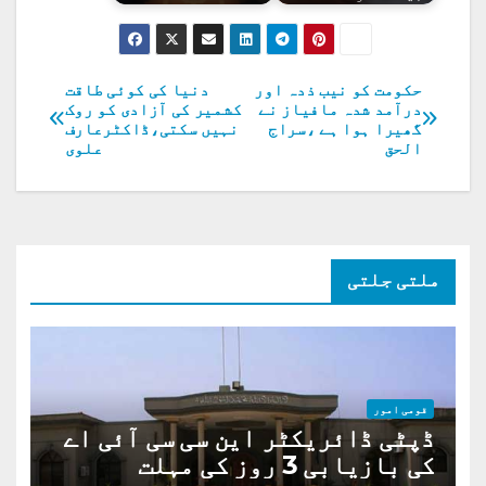
حکومت کو نیب ذدہ اور
دنیا کی کوئی طاقت
پوسٹوں
درآمد شدہ مافیاز نے
کشمیر کی آزادی کو روک
گھیرا ہوا ہے ،سراج
نہیں سکتی،ڈاکٹرعارف
کی
الحق
علوی
نیویگیشن
ملتی جلتی
قومی امور
ڈپٹی ڈائریکٹر این سی سی آئی اے
کی بازیابی 3 روز کی مہلت