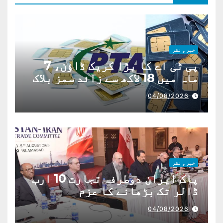
خبر و نظر
پی ٹی اے کا بڑا کریک ڈاؤن، 7
ماہ میں 18 لاکھ سے زائد سمز بلاک
04/08/2026
خبر و نظر
پاک ایران دوطرفہ تجارت 10 ارب
ڈالر تک بڑھانے کا عزم
04/08/2026