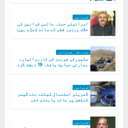
مسمار کر دیں، ملک صدیق
قومی امور
اسرائیلی حملہ عالمی قوانین کی
خلاف ورزی، قطر کے ساتھ کھڑے ہیں:
دفتر خارجہ
خبر و نظر
قومی امور
سکیورٹی فورسز کی کارروائیاں،
بھارتی حمایت یافتہ 19 دہشت گرد
ہلاک
قومی امور
گھریلو استعمال کیلئے نئے گیسز
کنکشن پر عائد پابندی ختم
قومی امور