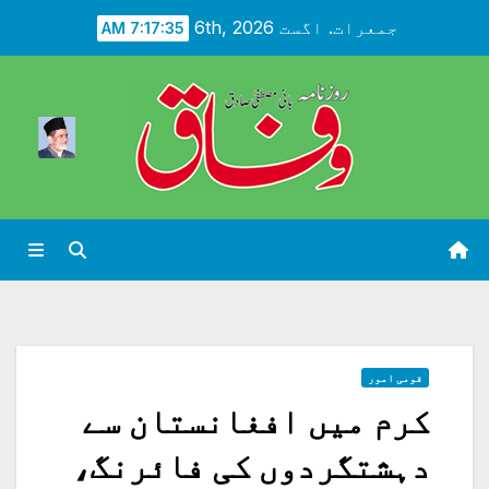
Ski
جمعرات. اگست 6th, 2026
7:17:37 AM
t
conten
قومی امور
کرم میں افغانستان سے
دہشتگردوں کی فائرنگ،