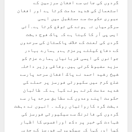
گردوں کی جانب سے افغان سرزمین کے
استعمال کی شدید مذمت کرتا ہے اور افغان
عبوری حکومت سے مستقبل میں ایسی
سرگرمیاں نہ ہونے کی توقع کرتا ہے۔آئی
ایس پی آر کا کہنا ہے کہ پاک فوج دہشت
گردی کی لعنت کے خلاف پاکستان کی سرحدوں
کے دفاع کیلئے پرعزم ہے، ہمارے بہادر
جوانوں کی ایسی قربانیاں ہمارے عزم کو
مزید مضبوط کرتی ہیں۔وفاقی وزیر داخلہ
شیخ رشید احمد نے پاک افغان سرحد پارسے
ضلع کرم میں سکیورٹی فورسز پر حملے کی
شدید مذمت کرتے ہوئے کہا ہے کہ طالبان
حکومت اپنے وعدوں کے مطابق سرحد پار سے
دہشت گرد کاروائیاں روکے ۔ انہوں نے دہشت
گردوں کی فائرنگ سے سیکیورٹی فورسز کی
شہادت کی خبر پر دکھ اورافسوس کا اظہار
کیا اور کہا کہ سیکویرٹی فورسز کے جذبہ