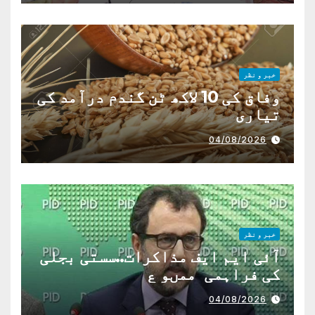
خبر و نظر
وفاق کی 10 لاکھ ٹن گندم درآمد کی
تیاری
04/08/2026
خبر و نظر
آئی ایم ایف مذاکرات..سستی بجلی
کی فراہمی ممںو ع
04/08/2026