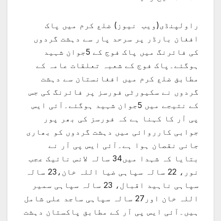
راولپنڈی(ویب نیوز) ضلع کرم میں پاک
افغان بارڈر پر سرحد پار سے دہشت گردوں
کی فائرنگ میں پاک فوج کے 5جوان شہید
ہوگئے۔پاک فوج کے شعبہ تعلقات عامہ کے
مطابق ضلع کرم میں افغانستان سے دہشت
گردوں نے سکیورٹی فورسز پر فائرنگ کی جس
کے نتیجے میں 5جوان شہید ہوگئے۔آئی ایس
پی آر کا کہنا ہے کہ فورسز کی بھر پور
جوابی کارروائی میں دہشت گردوں کو بھاری
جانی نقصان ہوا ہے۔آئی ایس پی آر نے
بتایا کہ شہدا میں34 سالہ لانس نائیک عجب
نور، 22 سالہ سپاہی ضیا اللہ خان،23 سالہ
سپاہی ناہید اقبال، 23 سالہ سپاہی سمیر
اللہ خان اور27 سالہ سپاہی ساجد علی شامل
ہیں۔آئی ایس پی آر کے مطابق پاکستان دہشت