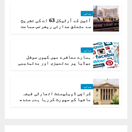
عدلیہ
آئین کے آرٹیکل 63 اے کی تشریح
سے متعلق صدارتی ریفرنس سماعت
کیلئے مقرر
عدلیہ
ہمارے معاشرے میں کیوں سوشل
میڈیا پر بدتمیزی اور بدتہذیبی
ہے؟ اسلام آباد ہائیکورٹ
عدلیہ
کراچی ڈویلپمنٹ اتھارٹی قبضہ
مافیا کو سپورٹ کررہا ہے، سندھ
ہائی کورٹ برہم