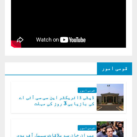
قومی امور
قومی امور
ڈپٹی ڈائریکٹر این سی سی آئی اے
کی بازیابی 3 روز کی مہلت
قومی امور
عمران خان سے ملاقات. سہیل آفریدی