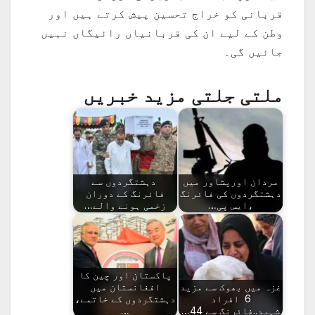
قربانی کو خراج تحسین پیش کرتے ہیں اور
وطن کے لیے ان کی قربانیاں رائیگاں نہیں
جائیں گی۔
ملتی جلتی مزید خبریں
مردان اورپشاور میں
دہشتگردوں سے
دہشتگردوں کی فائرنگ
فائرنگ کے دوران
،ایس پی…
زخمی ہونے والے…
پاکستان اور چین کا
غزہ میں بھوک سے مزید
افغانستان میں
6 افراد
دہشتگردوں کے خاتمے،
شہید..فائرنگ سے 44…
…