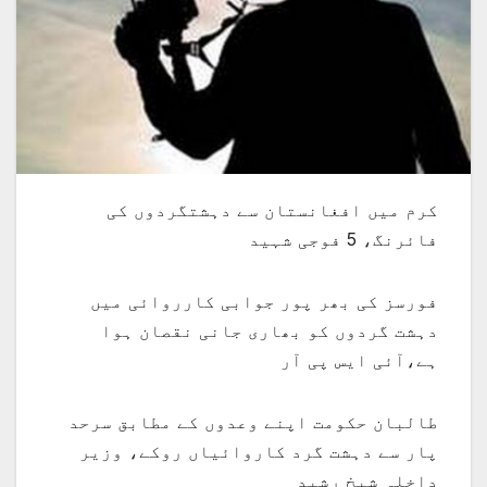
کرم میں افغانستان سے دہشتگردوں کی
فائرنگ، 5 فوجی شہید
فورسز کی بھر پور جوابی کارروائی میں
دہشت گردوں کو بھاری جانی نقصان ہوا
ہے،آئی ایس پی آر
طالبان حکومت اپنے وعدوں کے مطابق سرحد
پار سے دہشت گرد کاروائیاں روکے، وزیر
داخلہ شیخ رشید