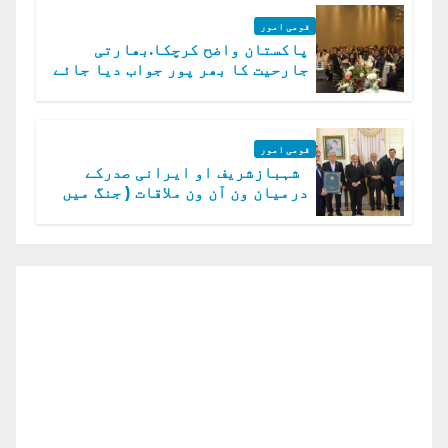
قومی امور
پاکستان واضح کرچکا.بھارتی
جارحیت کا بھر پور جواب دیا جائے
گا.سید عاصم منیر
قومی امور
شہبازشریف او ایرانی صدرکے
درمیان ون آن ون ملاقات ( جنگ میں
دو ٹوک حمایت پر اظہار شکریہ)