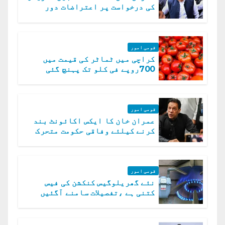
کی درخواست پر اعتراضات دور
قومی امور
کراچی میں ٹماٹر کی قیمت میں
700روپے فی کلو تک پہنچ گئی
قومی امور
عمران خان کا ایکس اکائونٹ بند
کرنے کیلئے وفاقی حکومت متحرک
قومی امور
نئے گھریلوگیس کنکشن کی فیس
کتنی ہے ،تفصیلات سامنے آگئیں