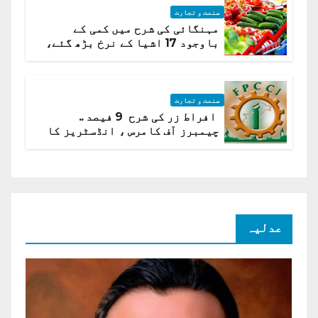
صنعت و تجارت
مہنگائی کی شرح میں کمی کے
باوجود 17 اشیا کے نرخ بڑھ گئے،
ادارہ شماریات
صنعت و تجارت
افراط زر کی شرح 9 فیصد ..
چیمبرز آف کامرس ، انڈسٹریز کا
شرح سود میں کمی کا مطالبہ
عدلیہ