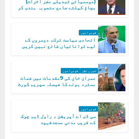
(موسمیاتی تبدیلی مضر اثرات)
بچاؤ کیلئے جامع منصوبہ بندی کر
رہے ہیں: وزیراعظم
قومی امور
اتحادی سیاست ترک، دوسروں کے
لیے توانائیاں ضائع نہیں کریں
گے، حافظ نعیم الرحمن
خبر و نظر
قومی امور
عمران خان کی 9مقدمات میں ضمات
مسترد ہونے کا فیصلہ سپریم کورٹ
میں چیلنج
قومی امور
سی ڈی اے آپریشن ، راول ڈیم چوک
کے قریب مدنی مسجدشہید