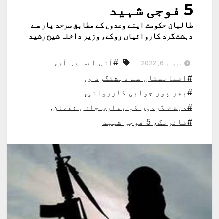
5 فوجی شہید
طالبان حکومت اپنے وعدوں کے مطابق سرحد پار سے
دہشت گرد کاروائیاں روکے، وزیر داخلہ شیخ رشید
#آئی ایس پی آر
,
فروری 6, 2022
#افغانستان سے دہشتگرد ی
,
#بھر پور جوابی کارروائی
,
#دہشت گردوں کو بھاری جانی نقصان
,
#فائرنگ، 5 فوجی شہید