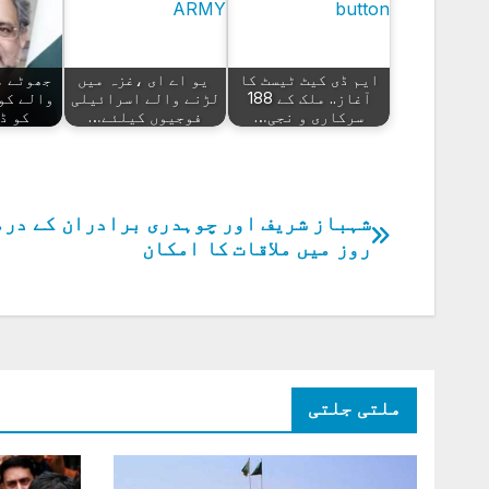
ایم ڈی کیٹ ٹیسٹ کا
یو اے ای ،غزہ میں
جھوٹے م
آغاز.. ملک کے 188
لڑنے والے اسرائیلی
والے کو 
سرکاری و نجی…
فوجیوں کیلئے…
کو ڈ
پوسٹوں
روز میں ملاقات کا امکان
کی
نیویگیشن
ملتی جلتی