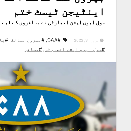
اینٹیجن ٹیسٹ ختم
سول ایوی ایشن اتھارٹی نے مسافروں کے لیے ن
#CAA
,
#بیرون ممالک
,
#پا
فروری 8, 2022
#سول ایوی ایشن اتھارٹی
,
#مسافر