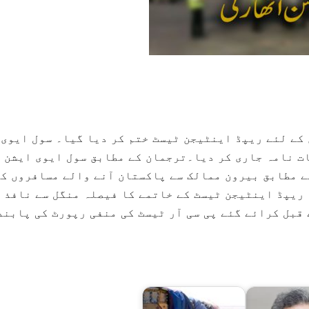
کے لئے ریپڈ اینٹیجن ٹیسٹ ختم کر دیا گیا۔ سول ایوی
ت نامہ جاری کر دیا۔ترجمان کے مطابق سول ایوی ایشن
ے مطابق بیرون ممالک سے پاکستان آنے والے مسافروں کے
 ریپڈ اینٹیجن ٹیسٹ کے خاتمے کا فیصلہ منگل سے نافذ
گیاتاہم پاکستان آمد سے 48گھنٹے قبل کرائے گئے پی سی آر ٹیسٹ کی منفی رپورٹ کی پابن