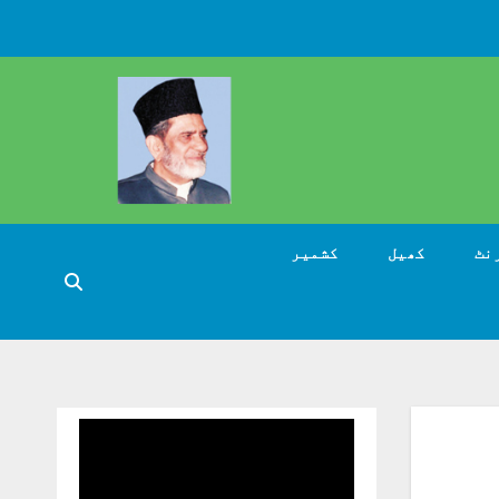
نٹ
کھیل
کشمیر