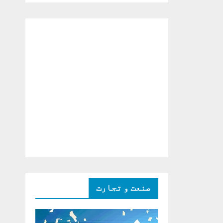
دو ٹوک حمایت پر
اظہار شکریہ)
صنعت و تجارت