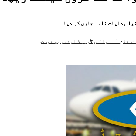
یا ہدایات نامہ جاری کر دیا
کستان آنے والے
,
#ریپڈ اینٹیجن ٹیسٹ
,