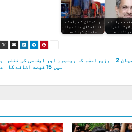
قدمے بنانے
پاکستان کے راستے
لاپتہ افراد
افغانستان جانے والے
ھونڈنے…
سامان کیلئے…
شہباز شریف اور چوہدری برادران کے درمیان 2
وزیراعظم کا رینجرز اور ایف سی کی تنخواہ
میں 15 فیصد اضافے کا اعلان