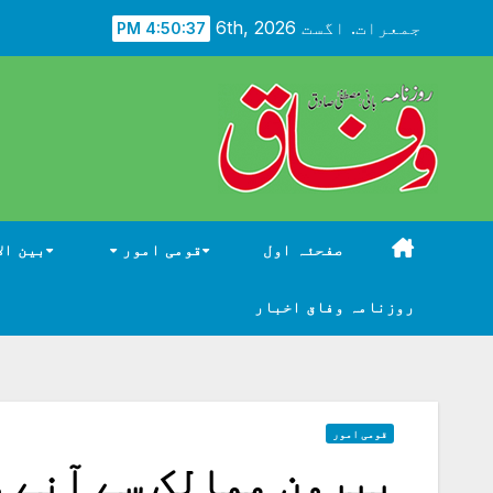
Ski
جمعرات. اگست 6th, 2026
4:50:38 PM
t
conten
صفحئہ اول
قومی امور
بین ال
روزنامہ وفاق اخبار
قومی امور
بیرون ممالک سے آنے 