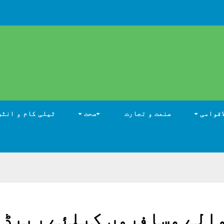
اقوامی
صنعت و تجارت
صحت
ٹیلی کام و انٹر
والے مسافروں کیلئے ریپڈ