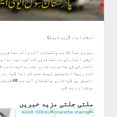
اسلام آباد (ویب ڈیسک)
بیرون ممالک سے پاکستان آنے والے مسافروں 
ایشن اتھارٹی نے مسافروں کے لیے نیا ہدایا
اتھارٹی کی جانب سے جاری نئے ہدایت نامے ک
لئے ریپڈ انٹینجن ٹیسٹ ختم کر دیا گیا ہے۔
العمل ہو 
برقرار رہے گی۔
ملتی جلتی مزید خبریں