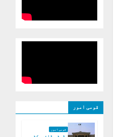
قومی امور
قومی امور
ڈپٹی ڈائریکٹر