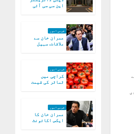
این سی سی آئی
اے کی بازیابی 3
روز کی مہلت
قومی امور
عمران خان سے
ملاقات. سہیل
آفریدی کی
درخواست پر
اعتراضات دور
قومی امور
کراچی میں
ٹماٹر کی قیمت
میں 700روپے فی
دی
کلو تک پہنچ گئی
قومی امور
عمران خان کا
ایکس اکائونٹ
بند کرنے کیلئے
وفاقی حکومت