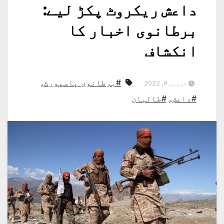
داعش ریکروٹ پکڑ لیے:
برطانوی اخبار کا
انکشاف
#برطانوی پاسپورٹ
,
فروری 9, 2022
#داعش
,
#طالبان