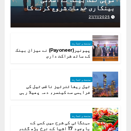
بینکاری خدمات شروع کرنے کا
اعلان کیا ہے،
21/11/2025
صنعت و تجارت
پیونیر(Payoneer) نے میزان بینک
کے ساتھ شراکت داری
صنعت و تجارت
تیل ریفائنرئیز ناقص تیل کی
فراہمی سے کینسر، دمہ پھیلا رہی
ہیں قائمہ کمیٹی میں انکشاف
صنعت و تجارت
مہنگائی کی شرح میں کمی کے
باوجود 17 اشیا کے نرخ بڑھ گئے،