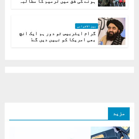
ہونے کی شق میں ترمیم کا مطالبہ
بین الاقوامی
گرام ایئربیس تو دور ہم ایک انچ
بھی امریکا کو نہیں دیں گے:
افغانستان کا دو ٹوک مؤقف
مزید