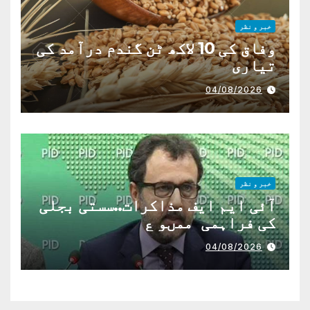
خبر و نظر
وفاق کی 10 لاکھ ٹن گندم درآمد کی
تیاری
04/08/2026
خبر و نظر
آئی ایم ایف مذاکرات..سستی بجلی
کی فراہمی ممںو ع
04/08/2026