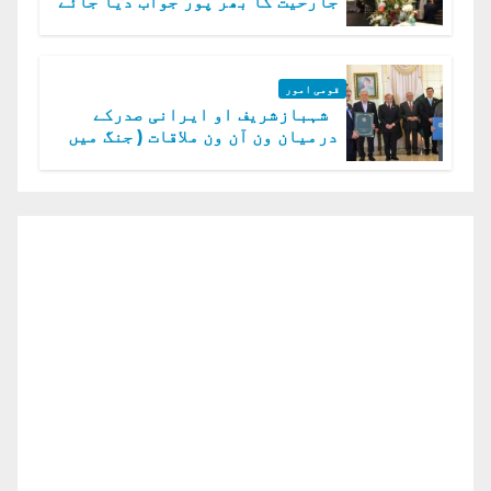
جارحیت کا بھر پور جواب دیا جائے
گا.سید عاصم منیر
قومی امور
شہبازشریف او ایرانی صدرکے
درمیان ون آن ون ملاقات ( جنگ میں
دو ٹوک حمایت پر اظہار شکریہ)