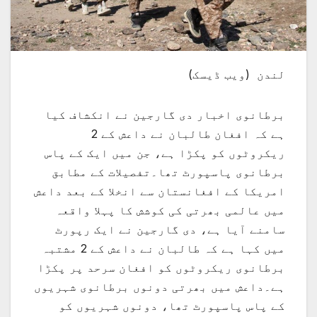
لندن (ویب ڈیسک)
برطانوی اخبار دی گارجین نے انکشاف کیا
ہے کہ افغان طالبان نے داعش کے 2
ریکروٹوں کو پکڑا ہے، جن میں ایک کے پاس
برطانوی پاسپورٹ تھا۔تفصیلات کے مطابق
امریکا کے افغانستان سے انخلا کے بعد داعش
میں عالمی بھرتی کی کوشش کا پہلا واقعہ
سامنے آیا ہے، دی گارجین نے ایک رپورٹ
میں کہا ہے کہ طالبان نے داعش کے 2 مشتبہ
برطانوی ریکروٹوں کو افغان سرحد پر پکڑا
ہے۔داعش میں بھرتی دونوں برطانوی شہریوں
کے پاس پاسپورٹ تھا، دونوں شہریوں کو