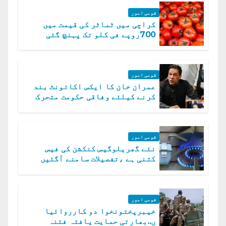
قومی امور
کراچی میں ٹماٹر کی قیمت میں
700روپے فی کلو تک پہنچ گئی
قومی امور
عمران خان کا ایکس اکائونٹ بند
کرنے کیلئے وفاقی حکومت متحرک
قومی امور
نئے گھریلوگیس کنکشن کی فیس
کتنی ہے ،تفصیلات سامنے آگئیں
قومی امور
خیبرپختونخوا دو کارروائیا
ں..بھارتی حمایت یافتہ فتنہ