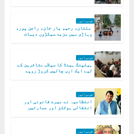
الخوارج کے 31 دہشت گرد ہلاک
قومی امور
ملتان، رحیم یار خان، راجن پور،
وہاڑی میں مزید سیکڑوں دیہات
ڈوب گئے
قومی امور
ہیلپنگ ہینڈ کا سیلاب متاثرین کے
لیے ایک ارب چالیس کروڑ روپے
امداد کا اعلان
قومی امور
انتظامیہ نے میرے قانونی اور
انتقالی ہوٹلز اور عمارتیں
مسمار کر دیں، ملک صدیق
قومی امور