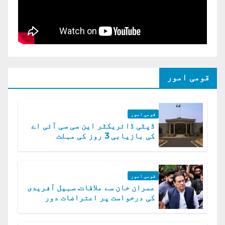
قومی امور
قومی امور
ڈپٹی ڈائریکٹر این سی سی آئی اے
کی بازیابی 3 روز کی مہلت
قومی امور
عمران خان سے ملاقات. سہیل آفریدی
کی درخواست پر اعتراضات دور