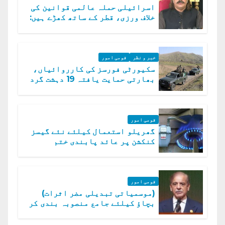
اسرائیلی حملہ عالمی قوانین کی
خلاف ورزی، قطر کے ساتھ کھڑے ہیں:
دفتر خارجہ
خبر و نظر
قومی امور
سکیورٹی فورسز کی کارروائیاں،
بھارتی حمایت یافتہ 19 دہشت گرد
ہلاک
قومی امور
گھریلو استعمال کیلئے نئے گیسز
کنکشن پر عائد پابندی ختم
قومی امور
(موسمیاتی تبدیلی مضر اثرات)
بچاؤ کیلئے جامع منصوبہ بندی کر
رہے ہیں: وزیراعظم