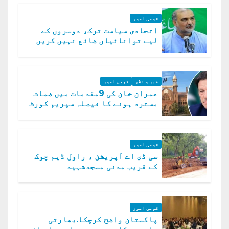
قومی امور
اتحادی سیاست ترک، دوسروں کے
لیے توانائیاں ضائع نہیں کریں
گے، حافظ نعیم الرحمن
خبر و نظر
قومی امور
عمران خان کی 9مقدمات میں ضمات
مسترد ہونے کا فیصلہ سپریم کورٹ
میں چیلنج
قومی امور
سی ڈی اے آپریشن ، راول ڈیم چوک
کے قریب مدنی مسجدشہید
قومی امور
پاکستان واضح کرچکا.بھارتی