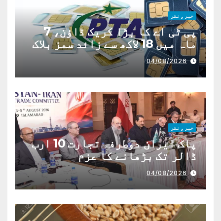
خبر و نظر
پی ٹی اے کا بڑا کریک ڈاؤن، 7
ماہ میں 18 لاکھ سے زائد سمز بلاک
04/08/2026
خبر و نظر
پاک ایران دوطرفہ تجارت 10 ارب
ڈالر تک بڑھانے کا عزم
04/08/2026