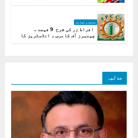
ادارہ شماریات
صنعت و تجارت
افراط زر کی شرح 9 فیصد ..
چیمبرز آف کامرس ، انڈسٹریز کا
شرح سود میں کمی کا مطالبہ
عدلیہ