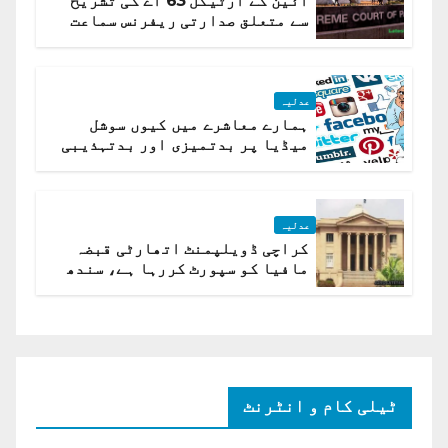
آئین کے آرٹیکل 63 اے کی تشریح
سے متعلق صدارتی ریفرنس سماعت
کیلئے مقرر
عدلیہ
ہمارے معاشرے میں کیوں سوشل
میڈیا پر بدتمیزی اور بدتہذیبی
ہے؟ اسلام آباد ہائیکورٹ
عدلیہ
کراچی ڈویلپمنٹ اتھارٹی قبضہ
مافیا کو سپورٹ کررہا ہے، سندھ
ہائی کورٹ برہم
ٹیلی کام و انٹرنٹ