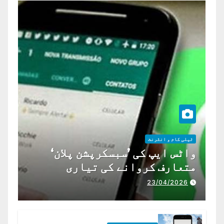
ٹیلی کام و انٹرنٹ
واٹس ایپ کی ’سبسکرپشن پلان‘
متعارف کروانے کی تیاری
23/04/2026