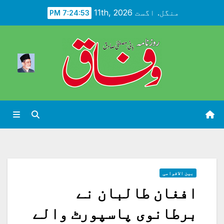
Ski
منگل. اگست 11th, 2026
7:24:54 PM
t
conten
بین الاقوامی
افغان طالبان نے
برطانوی پاسپورٹ والے