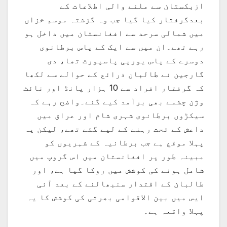
ازبکستان سے ملنے والی اطلاعات کے
بعدگرفتار کیا گیا جب وہ گزشتہ موسم خزاں
میں شمالی سرحد سے افغانستان میں داخل ہو
رہے تھے۔ان میں سے ایک کے پاس برطانوی
دوسرے کے پاس یورپی پاسپورٹ تھا، دی
گارجین نے طالبان ذرائع کے حوالے سے لکھا
کہ گرفتار افراد سے 10 ہزار پانڈ اور نائٹ
وژن چشمے بھی برآمد کیے گئے۔واضح رہے کہ
سیکڑوں برطانوی شہری شام اور عراق میں
داعش کے تحت رہنے کے لیے گئے تھے، لیکن یہ
پہلا موقع ہے جب برطانیہ کے شہریوں کو
مبینہ طور پر افغانستان میں اس گروپ میں
شامل ہونے کی کوشش میں روکا گیا ہے، اور
طالبان کے اقتدار سنبھالنے کے بعد آئی
ایس میں بین الاقوامی بھرتی کی کوشش کا یہ
پہلا واقعہ ہے۔